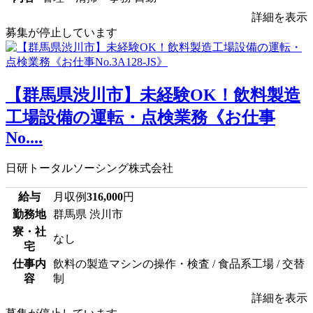
詳細を表示
募集が停止しています
【群馬県渋川市】未経験OK！飲料製造
工場設備の運転・点検業務《お仕事
No....
日研トータルソーシング株式会社
給与
月収例
316,000
円
勤務地
群馬県 渋川市
寮・社
なし
宅
仕事内
飲料の製造マシンの操作・検査 / 食品系工場 / 交替
容
制
詳細を表示