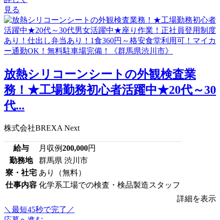
見る
放熱シリコーンシートの外観検査業
務！★工場勤務初心者活躍中★20代～30
代...
株式会社BREXA Next
給与
月収例
200,000
円
勤務地
群馬県 渋川市
寮・社宅
あり（無料）
仕事内容
化学系工場での検査・検品製造スタッフ
詳細を表示
＼最短45秒で完了／
応募へ進む