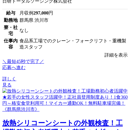
日研トータルソーシング株式会社
給与
月収例
297,000
円
勤務地
群馬県 渋川市
寮・社
なし
宅
仕事内
食品系工場でのクレーン・フォークリフト・重機製
容
造スタッフ
詳細を表示
＼最短45秒で完了／
応募へ進む
詳しく
見る
放熱シリコーンシートの外観検査！工