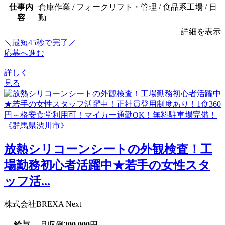
仕事内
倉庫作業 / フォークリフト・管理 / 食品系工場 / 日
容
勤
詳細を表示
＼最短45秒で完了／
応募へ進む
詳しく
見る
放熱シリコーンシートの外観検査！工
場勤務初心者活躍中★若手の女性スタ
ッフ活...
株式会社BREXA Next
給与
月収例
200,000
円