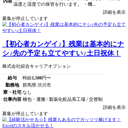
内容
温度と湿度での保管を行います。 ・機...
詳細を表示
募集が停止しています
【初心者カンゲイ♪】残業は基本的にナ
シ♪先の予定も立てやすい♪土日祝休！
株式会社綜合キャリアオプション
給与
時給
1,500
円〜
勤務地
群馬県 渋川市
寮・社宅
なし
仕事内容
梱包・運搬 / 製薬化粧品系工場 / 交替制
詳細を表示
募集が停止しています