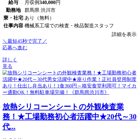
給与
月収例
340,000
円
勤務地
群馬県 渋川市
寮・社宅
あり（無料）
仕事内容
機械系工場での検査・検品製造スタッフ
詳細を表示
＼最短45秒で完了／
応募へ進む
詳しく
見る
放熱シリコーンシートの外観検査業
務！★工場勤務初心者活躍中★20代～30
代...