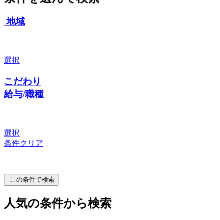
地域
選択
こだわり
給与/職種
選択
条件クリア
この条件で検索
人気の条件から検索