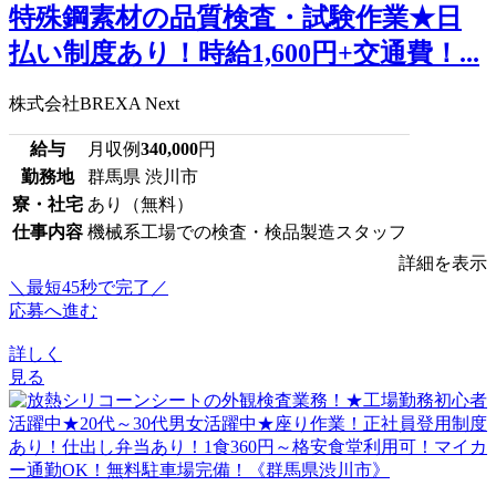
特殊鋼素材の品質検査・試験作業★日
払い制度あり！時給1,600円+交通費！...
株式会社BREXA Next
給与
月収例
340,000
円
勤務地
群馬県 渋川市
寮・社宅
あり（無料）
仕事内容
機械系工場での検査・検品製造スタッフ
詳細を表示
＼最短45秒で完了／
応募へ進む
詳しく
見る