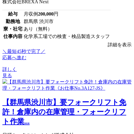
株式会社BREXA Next
給与
月収例
200,000
円
勤務地
群馬県 渋川市
寮・社宅
あり（無料）
仕事内容
化学系工場での検査・検品製造スタッフ
詳細を表示
＼最短45秒で完了／
応募へ進む
詳しく
見る
【群馬県渋川市】要フォークリフト免
許！倉庫内の在庫管理・フォークリフ
ト作業...