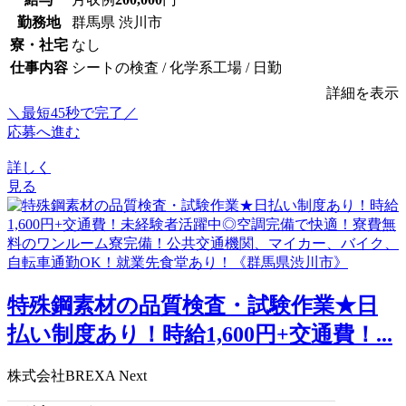
勤務地
群馬県 渋川市
寮・社宅
なし
仕事内容
シートの検査 / 化学系工場 / 日勤
詳細を表示
＼最短45秒で完了／
応募へ進む
詳しく
見る
特殊鋼素材の品質検査・試験作業★日
払い制度あり！時給1,600円+交通費！...
株式会社BREXA Next