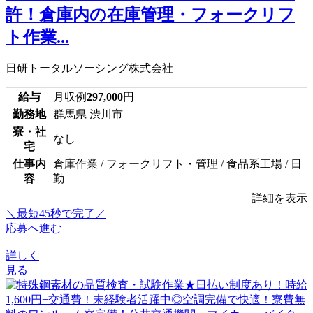
許！倉庫内の在庫管理・フォークリフ
ト作業...
日研トータルソーシング株式会社
給与
月収例
297,000
円
勤務地
群馬県 渋川市
寮・社
なし
宅
仕事内
倉庫作業 / フォークリフト・管理 / 食品系工場 / 日
容
勤
詳細を表示
＼最短45秒で完了／
応募へ進む
詳しく
見る