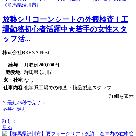
放熱シリコーンシートの外観検査！工
場勤務初心者活躍中★若手の女性スタ
ッフ活...
株式会社BREXA Next
給与
月収例
200,000
円
勤務地
群馬県 渋川市
寮・社宅
なし
仕事内容
化学系工場での検査・検品製造スタッフ
詳細を表示
＼最短45秒で完了／
応募へ進む
詳しく
見る