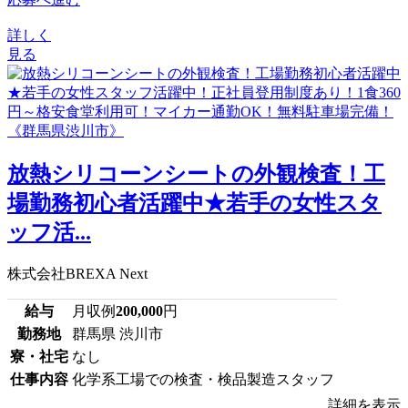
詳しく
見る
放熱シリコーンシートの外観検査！工
場勤務初心者活躍中★若手の女性スタ
ッフ活...
株式会社BREXA Next
給与
月収例
200,000
円
勤務地
群馬県 渋川市
寮・社宅
なし
仕事内容
化学系工場での検査・検品製造スタッフ
詳細を表示