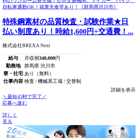
特殊鋼素材の品質検査・試験作業★日
払い制度あり！時給1,600円+交通費！...
株式会社BREXA Next
給与
月収例
340,000
円
勤務地
群馬県 渋川市
寮・社宅
あり（無料）
仕事内容
検査 / 機械系工場 / 交替制
詳細を表示
＼最短45秒で完了／
応募へ進む
詳しく
見る