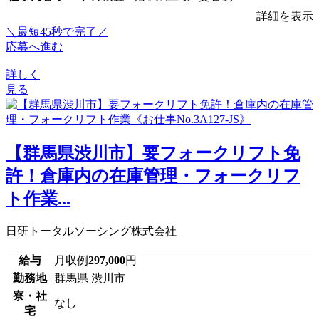
詳細を表示
＼最短45秒で完了／
応募へ進む
詳しく
見る
【群馬県渋川市】要フォークリフト免
許！倉庫内の在庫管理・フォークリフ
ト作業...
日研トータルソーシング株式会社
給与
月収例
297,000
円
勤務地
群馬県 渋川市
寮・社
なし
宅