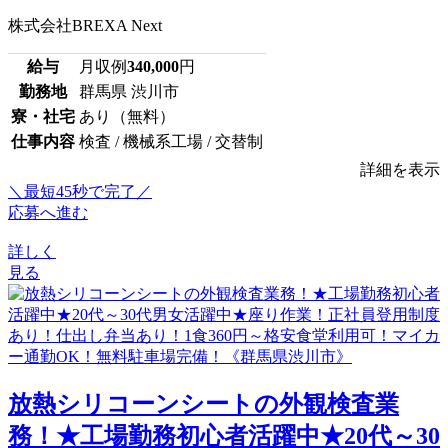
株式会社BREXA Next
給与
月収例
340,000
円
勤務地
群馬県 渋川市
寮・社宅
あり（無料）
仕事内容
検査 / 機械系工場 / 交替制
詳細を表示
＼最短45秒で完了／
応募へ進む
詳しく
見る
放熱シリコーンシートの外観検査業
務！★工場勤務初心者活躍中★20代～30