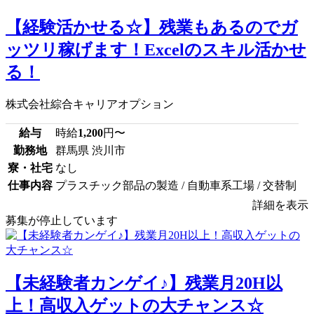
【経験活かせる☆】残業もあるのでガ
ッツリ稼げます！Excelのスキル活かせ
る！
株式会社綜合キャリアオプション
給与
時給
1,200
円〜
勤務地
群馬県 渋川市
寮・社宅
なし
仕事内容
プラスチック部品の製造 / 自動車系工場 / 交替制
詳細を表示
募集が停止しています
【未経験者カンゲイ♪】残業月20H以
上！高収入ゲットの大チャンス☆