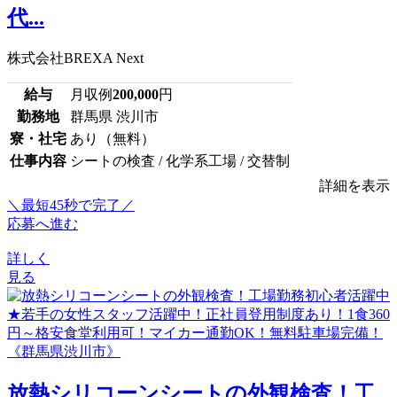
代...
株式会社BREXA Next
給与
月収例
200,000
円
勤務地
群馬県 渋川市
寮・社宅
あり（無料）
仕事内容
シートの検査 / 化学系工場 / 交替制
詳細を表示
＼最短45秒で完了／
応募へ進む
詳しく
見る
放熱シリコーンシートの外観検査！工