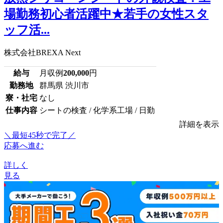
場勤務初心者活躍中★若手の女性スタ
ッフ活...
株式会社BREXA Next
給与
月収例
200,000
円
勤務地
群馬県 渋川市
寮・社宅
なし
仕事内容
シートの検査 / 化学系工場 / 日勤
詳細を表示
＼最短45秒で完了／
応募へ進む
詳しく
見る