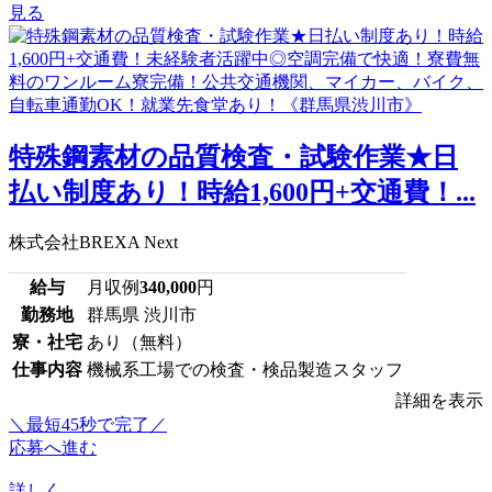
見る
特殊鋼素材の品質検査・試験作業★日
払い制度あり！時給1,600円+交通費！...
株式会社BREXA Next
給与
月収例
340,000
円
勤務地
群馬県 渋川市
寮・社宅
あり（無料）
仕事内容
機械系工場での検査・検品製造スタッフ
詳細を表示
＼最短45秒で完了／
応募へ進む
詳しく