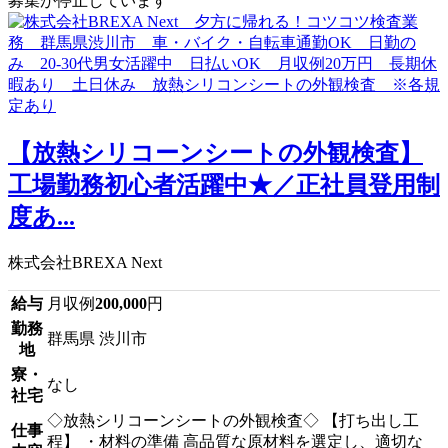
募集が停止しています
【放熱シリコーンシートの外観検査】
工場勤務初心者活躍中★／正社員登用制
度あ...
株式会社BREXA Next
給与
月収例
200,000
円
勤務
群馬県 渋川市
地
寮・
なし
社宅
◇放熱シリコーンシートの外観検査◇ 【打ち出し工
仕事
程】 ・材料の準備 高品質な原材料を選定し、適切な