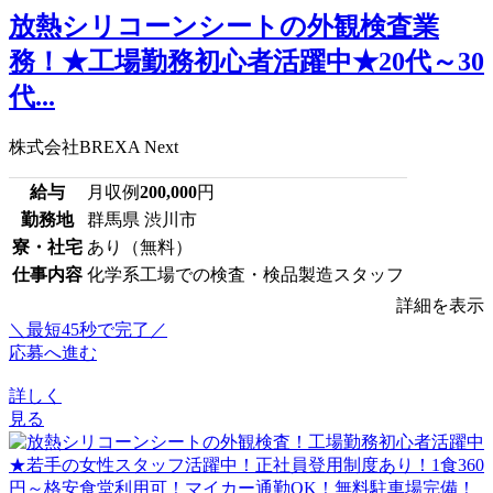
放熱シリコーンシートの外観検査業
務！★工場勤務初心者活躍中★20代～30
代...
株式会社BREXA Next
給与
月収例
200,000
円
勤務地
群馬県 渋川市
寮・社宅
あり（無料）
仕事内容
化学系工場での検査・検品製造スタッフ
詳細を表示
＼最短45秒で完了／
応募へ進む
詳しく
見る