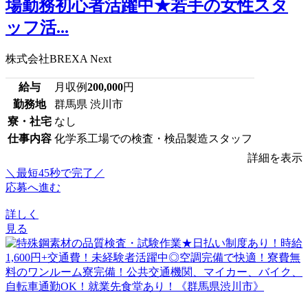
場勤務初心者活躍中★若手の女性スタ
ッフ活...
株式会社BREXA Next
給与
月収例
200,000
円
勤務地
群馬県 渋川市
寮・社宅
なし
仕事内容
化学系工場での検査・検品製造スタッフ
詳細を表示
＼最短45秒で完了／
応募へ進む
詳しく
見る