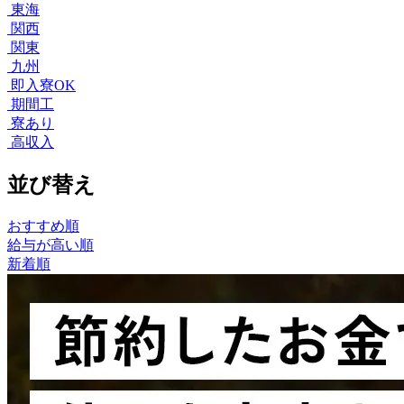
東海
関西
関東
九州
即入寮OK
期間工
寮あり
高収入
並び替え
おすすめ順
給与が高い順
新着順