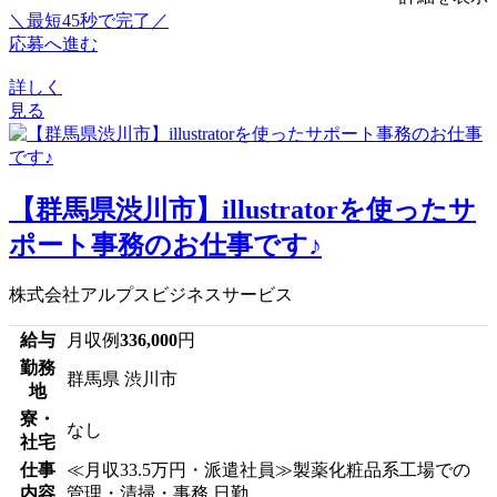
＼最短45秒で完了／
応募へ進む
詳しく
見る
【群馬県渋川市】illustratorを使ったサ
ポート事務のお仕事です♪
株式会社アルプスビジネスサービス
給与
月収例
336,000
円
勤務
群馬県 渋川市
地
寮・
なし
社宅
仕事
≪月収33.5万円・派遣社員≫製薬化粧品系工場での
内容
管理・清掃・事務 日勤