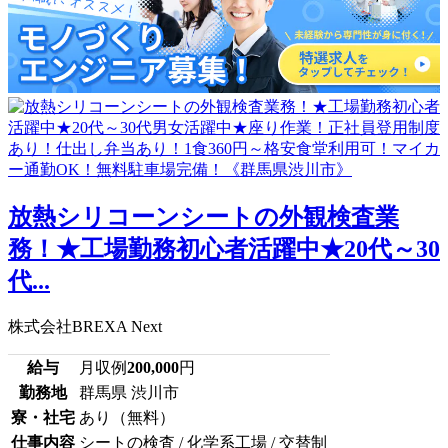
放熱シリコーンシートの外観検査業
務！★工場勤務初心者活躍中★20代～30
代...
株式会社BREXA Next
給与
月収例
200,000
円
勤務地
群馬県 渋川市
寮・社宅
あり（無料）
仕事内容
シートの検査 / 化学系工場 / 交替制