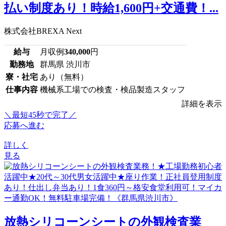
払い制度あり！時給1,600円+交通費！...
株式会社BREXA Next
給与
月収例
340,000
円
勤務地
群馬県 渋川市
寮・社宅
あり（無料）
仕事内容
機械系工場での検査・検品製造スタッフ
詳細を表示
＼最短45秒で完了／
応募へ進む
詳しく
見る
放熱シリコーンシートの外観検査業