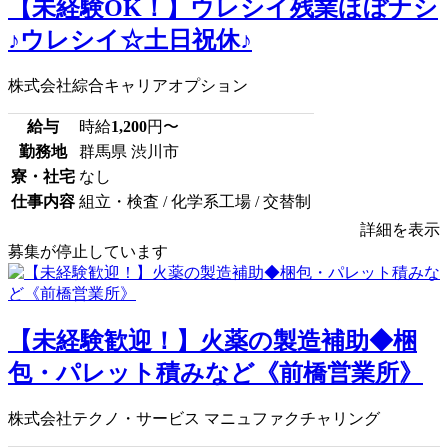
【未経験OK！】ウレシイ残業ほぼナシ
♪ウレシイ☆土日祝休♪
株式会社綜合キャリアオプション
給与
時給
1,200
円〜
勤務地
群馬県 渋川市
寮・社宅
なし
仕事内容
組立・検査 / 化学系工場 / 交替制
詳細を表示
募集が停止しています
【未経験歓迎！】火薬の製造補助◆梱
包・パレット積みなど《前橋営業所》
株式会社テクノ・サービス マニュファクチャリング