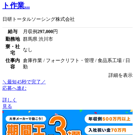
ト作業...
日研トータルソーシング株式会社
給与
月収例
297,000
円
勤務地
群馬県 渋川市
寮・社
なし
宅
仕事内
倉庫作業 / フォークリフト・管理 / 食品系工場 / 日
容
勤
詳細を表示
＼最短45秒で完了／
応募へ進む
詳しく
見る