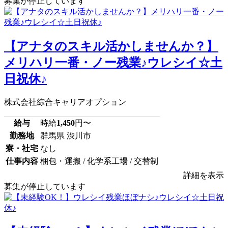
募集が停止しています
【アナタのスキル活かしませんか？】
メリハリ一番・ノー残業♪ウレシイ☆土
日祝休♪
株式会社綜合キャリアオプション
給与
時給
1,450
円〜
勤務地
群馬県 渋川市
寮・社宅
なし
仕事内容
梱包・運搬 / 化学系工場 / 交替制
詳細を表示
募集が停止しています