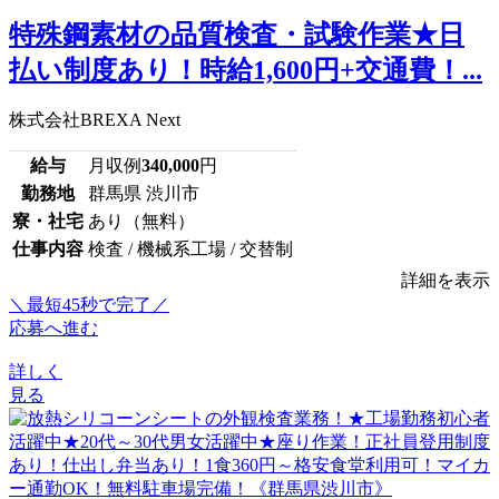
特殊鋼素材の品質検査・試験作業★日
払い制度あり！時給1,600円+交通費！...
株式会社BREXA Next
給与
月収例
340,000
円
勤務地
群馬県 渋川市
寮・社宅
あり（無料）
仕事内容
検査 / 機械系工場 / 交替制
詳細を表示
＼最短45秒で完了／
応募へ進む
詳しく
見る