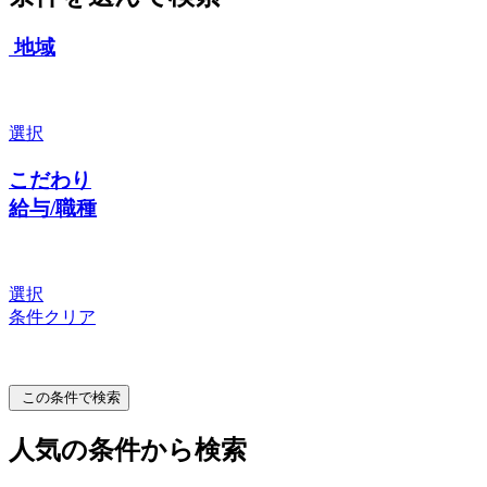
地域
選択
こだわり
給与/職種
選択
条件クリア
この条件で検索
人気の条件から検索