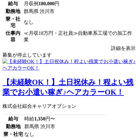
給与
月収例
180,000
円
勤務地
群馬県 渋川市
寮・社
なし
宅
仕事内
≪月収18万円・正社員≫自動車系工場での加工作
容
業
詳細を表示
募集が停止しています
【未経験OK！】土日祝休み！程よい残
業でお小遣い稼ぎ♪ヘアカラーOK！
株式会社綜合キャリアオプション
給与
時給
1,350
円〜
勤務地
群馬県 渋川市
寮・社宅
なし