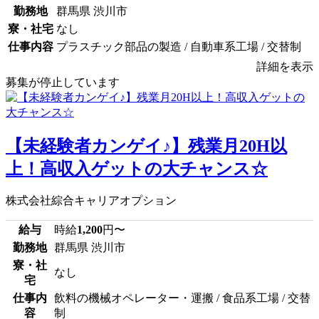
勤務地
群馬県 渋川市
寮・社宅
なし
仕事内容
プラスチック部品の製造 / 自動車系工場 / 交替制
詳細を表示
募集が停止しています
【未経験者カンゲイ♪】残業月20H以
上！高収入ゲットの大チャンス☆
株式会社綜合キャリアオプション
給与
時給
1,200
円〜
勤務地
群馬県 渋川市
寮・社
なし
宅
仕事内
飲料の機械オペレーター・運搬 / 食品系工場 / 交替
容
制