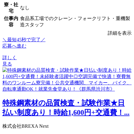
寮・社
なし
宅
仕事内
食品系工場でのクレーン・フォークリフト・重機製
容
造スタッフ
詳細を表示
＼最短45秒で完了／
応募へ進む
詳しく
見る
特殊鋼素材の品質検査・試験作業★日
払い制度あり！時給1,600円+交通費！...
株式会社BREXA Next