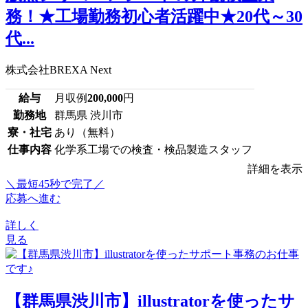
務！★工場勤務初心者活躍中★20代～30
代...
株式会社BREXA Next
給与
月収例
200,000
円
勤務地
群馬県 渋川市
寮・社宅
あり（無料）
仕事内容
化学系工場での検査・検品製造スタッフ
詳細を表示
＼最短45秒で完了／
応募へ進む
詳しく
見る
【群馬県渋川市】illustratorを使ったサ