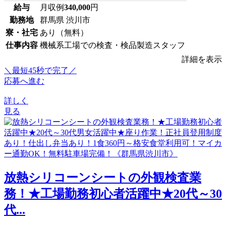
給与
月収例
340,000
円
勤務地
群馬県 渋川市
寮・社宅
あり（無料）
仕事内容
機械系工場での検査・検品製造スタッフ
詳細を表示
＼最短45秒で完了／
応募へ進む
詳しく
見る
放熱シリコーンシートの外観検査業
務！★工場勤務初心者活躍中★20代～30
代...