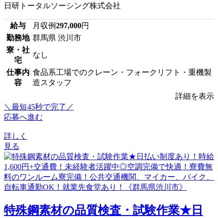
日研トータルソーシング株式会社
給与
月収例
297,000
円
勤務地
群馬県 渋川市
寮・社
なし
宅
仕事内
食品系工場でのクレーン・フォークリフト・重機製
容
造スタッフ
詳細を表示
＼最短45秒で完了／
応募へ進む
詳しく
見る
特殊鋼素材の品質検査・試験作業★日