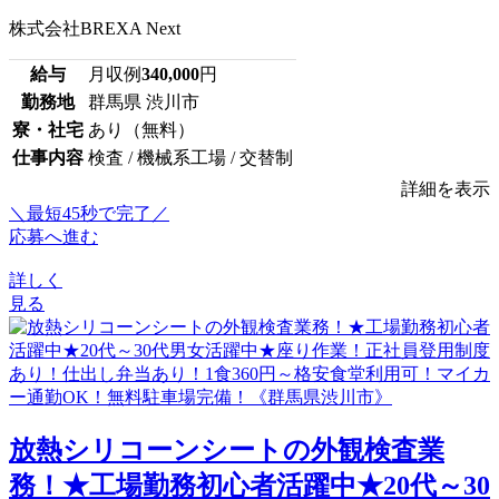
株式会社BREXA Next
給与
月収例
340,000
円
勤務地
群馬県 渋川市
寮・社宅
あり（無料）
仕事内容
検査 / 機械系工場 / 交替制
詳細を表示
＼最短45秒で完了／
応募へ進む
詳しく
見る
放熱シリコーンシートの外観検査業
務！★工場勤務初心者活躍中★20代～30