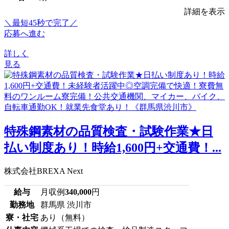
詳細を表示
＼最短45秒で完了／
応募へ進む
詳しく
見る
特殊鋼素材の品質検査・試験作業★日
払い制度あり！時給1,600円+交通費！...
株式会社BREXA Next
給与
月収例
340,000
円
勤務地
群馬県 渋川市
寮・社宅
あり（無料）