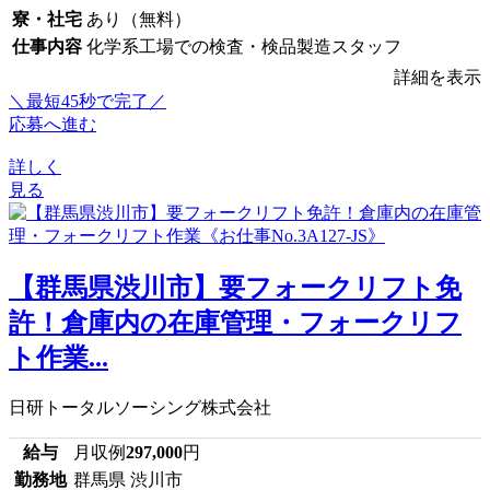
寮・社宅
あり（無料）
仕事内容
化学系工場での検査・検品製造スタッフ
詳細を表示
＼最短45秒で完了／
応募へ進む
詳しく
見る
【群馬県渋川市】要フォークリフト免
許！倉庫内の在庫管理・フォークリフ
ト作業...
日研トータルソーシング株式会社
給与
月収例
297,000
円
勤務地
群馬県 渋川市