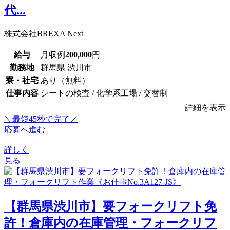
代...
株式会社BREXA Next
給与
月収例
200,000
円
勤務地
群馬県 渋川市
寮・社宅
あり（無料）
仕事内容
シートの検査 / 化学系工場 / 交替制
詳細を表示
＼最短45秒で完了／
応募へ進む
詳しく
見る
【群馬県渋川市】要フォークリフト免
許！倉庫内の在庫管理・フォークリフ