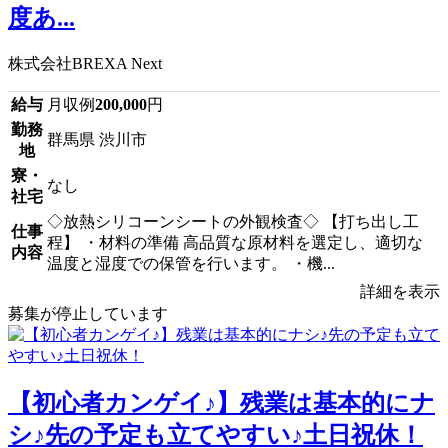
度あ...
株式会社BREXA Next
給与
月収例
200,000
円
勤務
群馬県 渋川市
地
寮・
なし
社宅
◇放熱シリコーンシートの外観検査◇ 【打ち出し工
仕事
程】 ・材料の準備 高品質な原材料を選定し、適切な
内容
温度と湿度での保管を行います。 ・機...
詳細を表示
募集が停止しています
【初心者カンゲイ♪】残業は基本的にナ
シ♪先の予定も立てやすい♪土日祝休！