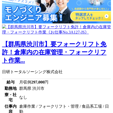
【群馬県渋川市】要フォークリフト免
許！倉庫内の在庫管理・フォークリフ
ト作業...
日研トータルソーシング株式会社
給与
月収例
297,000
円
勤務地
群馬県 渋川市
寮・社
なし
宅
仕事内
倉庫作業 / フォークリフト・管理 / 食品系工場 / 日
容
勤