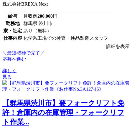
株式会社BREXA Next
給与
月収例
200,000
円
勤務地
群馬県 渋川市
寮・社宅
あり（無料）
仕事内容
化学系工場での検査・検品製造スタッフ
詳細を表示
＼最短45秒で完了／
応募へ進む
詳しく
見る
【群馬県渋川市】要フォークリフト免
許！倉庫内の在庫管理・フォークリフ
ト作業...