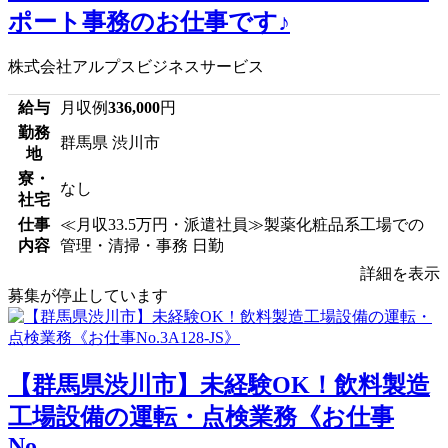
ポート事務のお仕事です♪
株式会社アルプスビジネスサービス
給与
月収例
336,000
円
勤務
群馬県 渋川市
地
寮・
なし
社宅
仕事
≪月収33.5万円・派遣社員≫製薬化粧品系工場での
内容
管理・清掃・事務 日勤
詳細を表示
募集が停止しています
【群馬県渋川市】未経験OK！飲料製造
工場設備の運転・点検業務《お仕事
No....