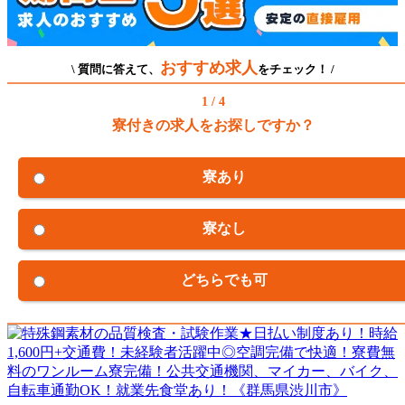
おすすめ求人
\ 質問に答えて、
をチェック！ /
1 / 4
寮付きの求人をお探しですか？
寮あり
寮なし
どちらでも可