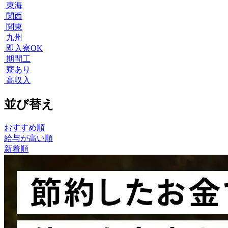
東海
関西
関東
九州
即入寮OK
期間工
寮あり
高収入
並び替え
おすすめ順
給与が高い順
新着順