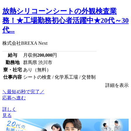
放熱シリコーンシートの外観検査業
務！★工場勤務初心者活躍中★20代～30
代...
株式会社BREXA Next
給与
月収例
200,000
円
勤務地
群馬県 渋川市
寮・社宅
あり（無料）
仕事内容
シートの検査 / 化学系工場 / 交替制
詳細を表示
＼最短45秒で完了／
応募へ進む
詳しく
見る