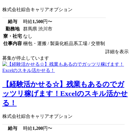
株式会社綜合キャリアオプション
給与
時給
1,500
円〜
勤務地
群馬県 渋川市
寮・社宅
なし
仕事内容
梱包・運搬 / 製薬化粧品系工場 / 交替制
詳細を表示
募集が停止しています
【経験活かせる☆】残業もあるのでガ
ッツリ稼げます！Excelのスキル活かせ
る！
株式会社綜合キャリアオプション
給与
時給
1,200
円〜