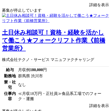
詳細を表示
募集が停止しています
土日休み相談可！資格・経験を活かし
て働こう★フォークリフト作業《前橋
営業所》
株式会社テクノ・サービス マニュファクチャリング
給与
月収例
180,000
円
勤務地
群馬県 渋川市
寮・社
なし
宅
仕事内
≪月収18万円・正社員≫食品系工場でのフォー
容
ク・運搬
詳細を表示