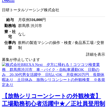
日研トータルソーシング株式会社
給与
月収例
316,000
円
勤務地
群馬県 渋川市
寮・社
なし
宅
仕事内
飲料の製造マシンの操作・検査 / 食品系工場 / 交替
容
制
詳細を表示
募集が停止しています
【放熱シリコーンシートの外観検査】
工場勤務初心者活躍中★／正社員登用制