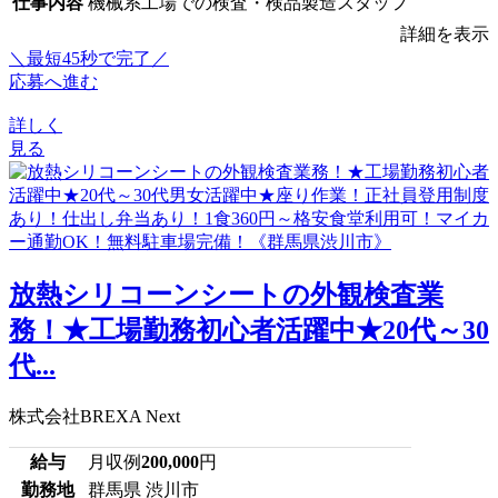
仕事内容
機械系工場での検査・検品製造スタッフ
詳細を表示
＼最短45秒で完了／
応募へ進む
詳しく
見る
放熱シリコーンシートの外観検査業
務！★工場勤務初心者活躍中★20代～30
代...
株式会社BREXA Next
給与
月収例
200,000
円
勤務地
群馬県 渋川市