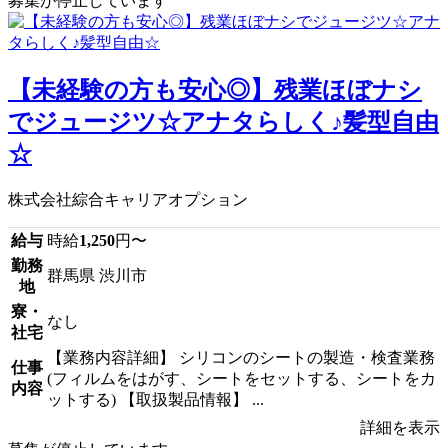
募集が停止しています
【未経験の方も安心◎】残業ほぼナシ
でジュージツ☆アナタらしく♪髪型自由
☆
株式会社綜合キャリアオプション
給与
時給
1,250
円〜
勤務
群馬県 渋川市
地
寮・
なし
社宅
【業務内容詳細】 シリコンのシートの製造・検査業務
仕事
(フィルムをはがす、シートをセットする、シートをカ
内容
ットする) 【取扱製品情報】 ...
詳細を表示