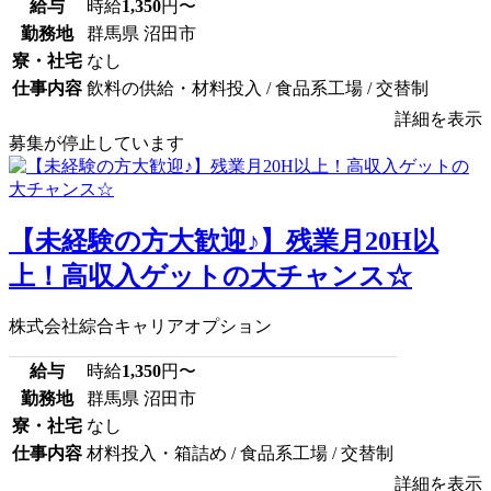
給与
時給
1,350
円〜
勤務地
群馬県 沼田市
寮・社宅
なし
仕事内容
飲料の供給・材料投入 / 食品系工場 / 交替制
詳細を表示
募集が停止しています
【未経験の方大歓迎♪】残業月20H以
上！高収入ゲットの大チャンス☆
株式会社綜合キャリアオプション
給与
時給
1,350
円〜
勤務地
群馬県 沼田市
寮・社宅
なし
仕事内容
材料投入・箱詰め / 食品系工場 / 交替制
詳細を表示