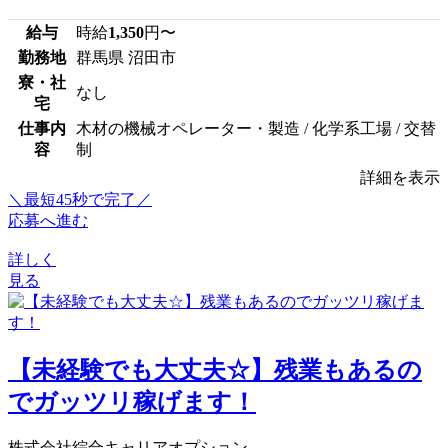
給与
時給
1,350
円〜
勤務地
群馬県 沼田市
寮・社
なし
宅
仕事内
木材の機械オペレーター・製造 / 化学系工場 / 交替
容
制
詳細を表示
＼最短45秒で完了／
応募へ進む
詳しく
見る
【未経験でも大丈夫☆】残業もあるの
でガッツリ稼げます！
株式会社綜合キャリアオプション