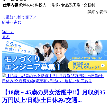
仕事内容
飲料の材料投入・清掃 / 食品系工場 / 交替制
詳細を表示
＼最短45秒で完了／
応募へ進む
詳しく
見る
【18歳～45歳の男女活躍中!!】月収例35
万円以上/日勤/土日休み/交通...