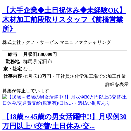
【大手企業◆土日祝休み◆未経験OK】
木材加工前段取りスタッフ《前橋営業
所》
株式会社テクノ・サービス マニュファクチャリング
給与
月収例
180,000
円
勤務地
群馬県 沼田市
寮・社宅
なし
仕事内容
≪月収18万円・正社員≫化学系工場での加工作業
詳細を表示
募集が停止しています
【18歳～45歳の男女活躍中!!】月収例30
万円以上/3交替/土日休み/交...