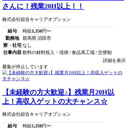
さんに！残業20H以上！！
株式会社綜合キャリアオプション
給与
時給
1,350
円〜
勤務地
群馬県 沼田市
寮・社宅
なし
仕事内容
飲料の材料投入・清掃 / 食品系工場 / 交替制
詳細を表示
募集が停止しています
【未経験の方大歓迎♪】残業月20H以
上！高収入ゲットの大チャンス☆
株式会社綜合キャリアオプション
給与
時給
1,350
円〜