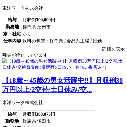
東洋ワーク株式会社
給与
月収例
300,000
円
勤務地
群馬県 沼田市
寮・社宅
あり
仕事内容
飲料の包装・軽作業 / 食品系工場 / 日勤
詳細を表示
募集が停止しています
【18歳～45歳の男女活躍中!!】月収例30
万円以上/2交替/土日休み/交...
東洋ワーク株式会社
給与
月収例
308,875
円
勤務地
群馬県 沼田市