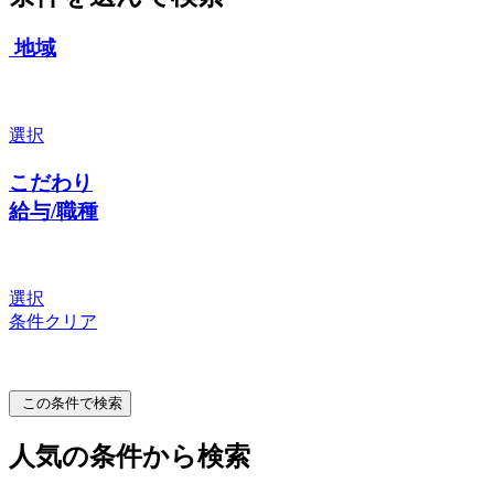
地域
選択
こだわり
給与/職種
選択
条件クリア
この条件で検索
人気の条件から検索