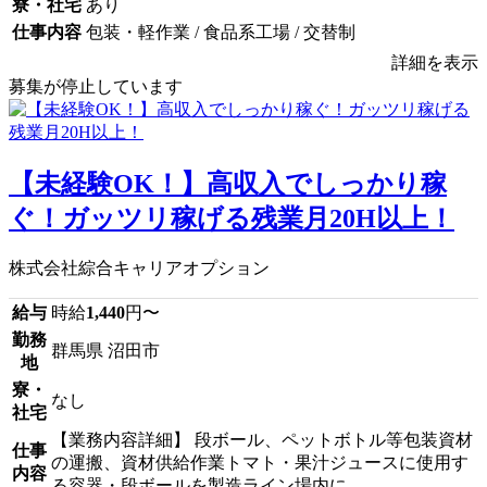
寮・社宅
あり
仕事内容
包装・軽作業 / 食品系工場 / 交替制
詳細を表示
募集が停止しています
【未経験OK！】高収入でしっかり稼
ぐ！ガッツリ稼げる残業月20H以上！
株式会社綜合キャリアオプション
給与
時給
1,440
円〜
勤務
群馬県 沼田市
地
寮・
なし
社宅
【業務内容詳細】 段ボール、ペットボトル等包装資材
仕事
の運搬、資材供給作業トマト・果汁ジュースに使用す
内容
る容器・段ボールを製造ライン場内に...