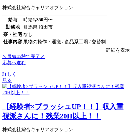
株式会社綜合キャリアオプション
給与
時給
1,350
円〜
勤務地
群馬県 沼田市
寮・社宅
なし
仕事内容
果物の操作・運搬 / 食品系工場 / 交替制
詳細を表示
＼最短45秒で完了／
応募へ進む
詳しく
見る
【経験者×ブラッシュUP！！】収入重
視派さんに！残業20H以上！！
株式会社綜合キャリアオプション