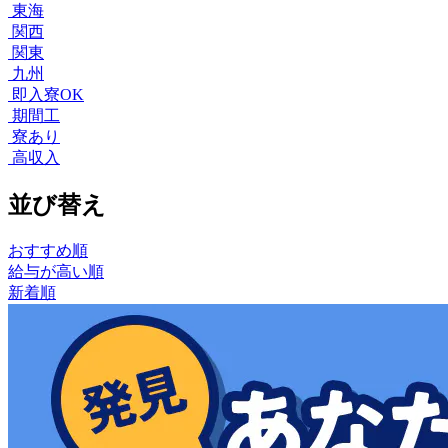
東海
関西
関東
九州
即入寮OK
期間工
寮あり
高収入
並び替え
おすすめ順
給与が高い順
新着順