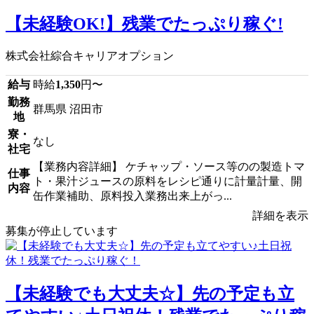
【未経験OK!】残業でたっぷり稼ぐ!
株式会社綜合キャリアオプション
給与
時給
1,350
円〜
勤務
群馬県 沼田市
地
寮・
なし
社宅
【業務内容詳細】 ケチャップ・ソース等のの製造トマ
仕事
ト・果汁ジュースの原料をレシピ通りに計量計量、開
内容
缶作業補助、原料投入業務出来上がっ...
詳細を表示
募集が停止しています
【未経験でも大丈夫☆】先の予定も立