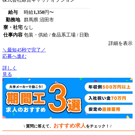
給与
時給
1,350
円〜
勤務地
群馬県 沼田市
寮・社宅
なし
仕事内容
包装・供給 / 食品系工場 / 日勤
詳細を表示
＼最短45秒で完了／
応募へ進む
詳しく
見る
おすすめ求人
\ 質問に答えて、
をチェック！ /