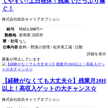
てやすい♪土日祝休！残業でたっぷり稼
ぐ！
株式会社綜合キャリアオプション
給与
時給
1,350
円〜
勤務地
群馬県 沼田市
寮・社宅
なし
仕事内容
飲料・野菜の管理 / 化学系工場 / 日勤
詳細を表示
募集が停止しています
【経験がなくても大丈夫☆】残業月20H
以上！高収入ゲットの大チャンス☆
株式会社綜合キャリアオプション