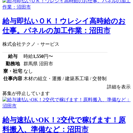
給与即払いＯＫ！ウレシイ高時給のお
仕事。パネルの加工作業：沼田市
株式会社テクノ・サービス
給与
時給
1,550
円〜
勤務地
群馬県 沼田市
寮・社宅
なし
仕事内容
木材の組立・運搬 / 建築系工場 / 交替制
詳細を表示
募集が停止しています
給与速払いOK！2交代で稼げます！原
料搬入、準備など：沼田市