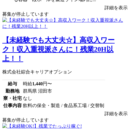
詳細を表示
募集が停止しています
【未経験でも大丈夫☆】高収入ワー
ク！収入重視派さんに！残業20H以
上！！
株式会社綜合キャリアオプション
給与
時給
1,440
円〜
勤務地
群馬県 沼田市
寮・社宅
なし
仕事内容
飲料の保全・製造 / 食品系工場 / 交替制
詳細を表示
募集が停止しています