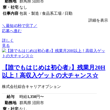
勤務地
群馬県 沼田市
寮・社宅
なし
仕事内容
包装・製造 / 食品系工場 / 日勤
詳細を表示
＼最短45秒で完了／
応募へ進む
詳しく
見る
【誰でもはじめは初心者♪】残業月20H
以上！高収入ゲットの大チャンス☆
株式会社綜合キャリアオプション
給与
時給
1,350
円〜
勤務地
群馬県 沼田市
寮・社宅
なし