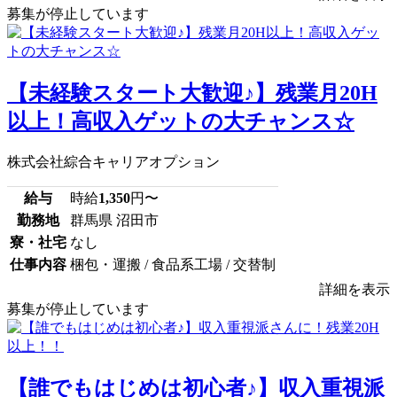
募集が停止しています
【未経験スタート大歓迎♪】残業月20H
以上！高収入ゲットの大チャンス☆
株式会社綜合キャリアオプション
給与
時給
1,350
円〜
勤務地
群馬県 沼田市
寮・社宅
なし
仕事内容
梱包・運搬 / 食品系工場 / 交替制
詳細を表示
募集が停止しています
【誰でもはじめは初心者♪】収入重視派