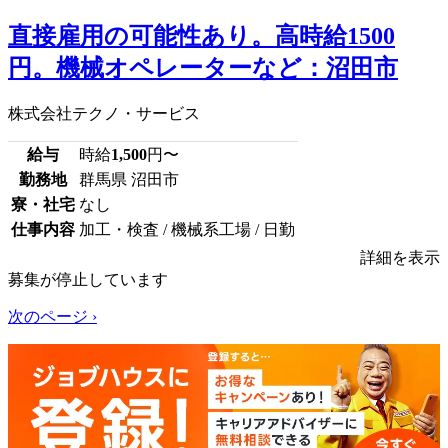
直接雇用の可能性あり。高時給1500
円。機械オペレーターなど：沼田市
株式会社テクノ・サービス
給与
時給
1,500
円〜
勤務地
群馬県 沼田市
寮・社宅
なし
仕事内容
加工・検査 / 機械系工場 / 日勤
詳細を表示
募集が停止しています
次のページ ›