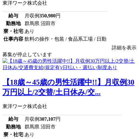
東洋ワーク株式会社
給与
月収例
350,980
円
勤務地
群馬県 沼田市
寮・社宅
あり
仕事内容
飲料の操作・包装 / 食品系工場 / 日勤
詳細を表示
募集が停止しています
【18歳～45歳の男性活躍中!!】月収例30
万円以上/2交替/土日休み/交...
東洋ワーク株式会社
給与
月収例
307,107
円
勤務地
群馬県 沼田市
寮・社宅
あり