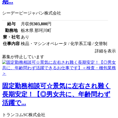
期...
シーデーピージャパン株式会社
給与
月収例
303,800
円
勤務地
栃木県 那珂川町
寮・社宅
あり
仕事内容
検品・マシンオペレータ / 化学系工場 / 交替制
詳細を表示
募集が停止しています
固定勤務相談可☆景気に左右され難く
長期安定！【◎男女共に、年齢問わず
活躍で...
トランコムSC株式会社