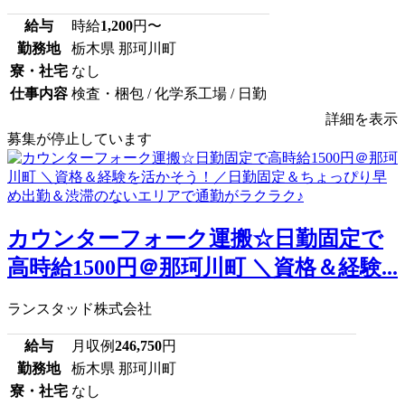
給与
時給
1,200
円〜
勤務地
栃木県 那珂川町
寮・社宅
なし
仕事内容
検査・梱包 / 化学系工場 / 日勤
詳細を表示
募集が停止しています
カウンターフォーク運搬☆日勤固定で
高時給1500円＠那珂川町 ＼資格＆経験...
ランスタッド株式会社
給与
月収例
246,750
円
勤務地
栃木県 那珂川町
寮・社宅
なし