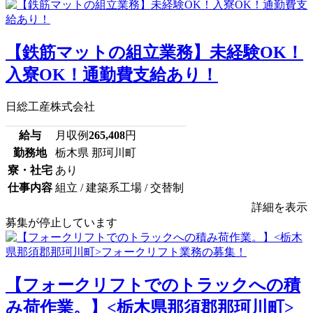
【鉄筋マットの組立業務】未経験OK！
入寮OK！通勤費支給あり！
日総工産株式会社
給与
月収例
265,408
円
勤務地
栃木県 那珂川町
寮・社宅
あり
仕事内容
組立 / 建築系工場 / 交替制
詳細を表示
募集が停止しています
【フォークリフトでのトラックへの積
み荷作業。】<栃木県那須郡那珂川町>