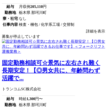
給与
月収例
205,110
円
勤務地
栃木県 那珂川町
寮・社宅
なし
仕事内容
検査・梱包 / 化学系工場 / 交替制
詳細を表示
募集が停止しています
固定勤務相談可☆景気に左右され難く
長期安定！【◎男女共に、年齢問わず
活躍で...
トランコムSC株式会社
給与
時給
1,300
円〜
勤務地
栃木県 那珂川町