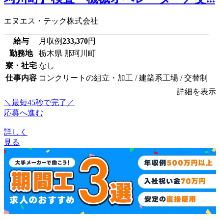
エヌエス・テック株式会社
給与
月収例
233,370
円
勤務地
栃木県 那珂川町
寮・社宅
なし
仕事内容
コンクリートの組立・加工 / 建築系工場 / 交替制
詳細を表示
＼最短45秒で完了／
応募へ進む
詳しく
見る