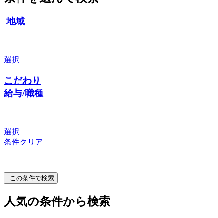
地域
選択
こだわり
給与/職種
選択
条件クリア
この条件で検索
人気の条件から検索