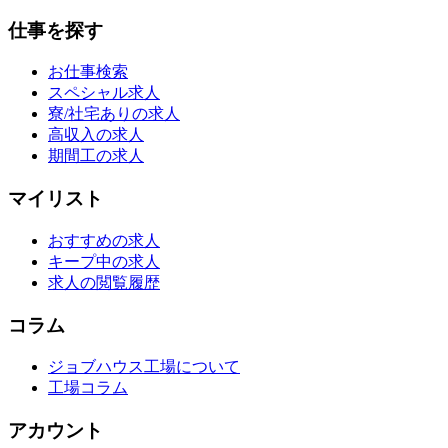
仕事を探す
お仕事検索
スペシャル求人
寮/社宅ありの求人
高収入の求人
期間工の求人
マイリスト
おすすめの求人
キープ中の求人
求人の閲覧履歴
コラム
ジョブハウス工場について
工場コラム
アカウント