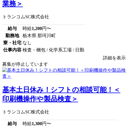
業務＞
トランコムSC株式会社
給与
時給
1,200
円〜
勤務地
栃木県 那珂川町
寮・社宅
なし
仕事内容
検査・梱包 / 化学系工場 / 日勤
詳細を表示
募集が停止しています
基本土日休み！シフトの相談可能！＜
印刷機操作や製品検査＞
トランコムSC株式会社
給与
時給
1,300
円〜