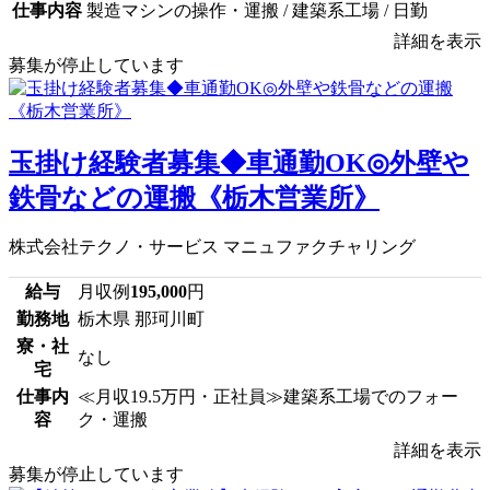
仕事内容
製造マシンの操作・運搬 / 建築系工場 / 日勤
詳細を表示
募集が停止しています
玉掛け経験者募集◆車通勤OK◎外壁や
鉄骨などの運搬《栃木営業所》
株式会社テクノ・サービス マニュファクチャリング
給与
月収例
195,000
円
勤務地
栃木県 那珂川町
寮・社
なし
宅
仕事内
≪月収19.5万円・正社員≫建築系工場でのフォー
容
ク・運搬
詳細を表示
募集が停止しています