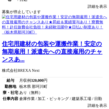
詳細を表示
募集が停止しています
住宅用建材の包装や運搬作業！安定の
無期雇用！派遣先への直接雇用のチャ
ンスあ...
株式会社BREXA Next
給与
月収例
320,000
円
勤務地
栃木県 那珂川町
寮・社宅
あり（無料）
仕事内容
倉庫作業 / 加工・ピッキング / 建築系工場 / 日勤
詳細を表示