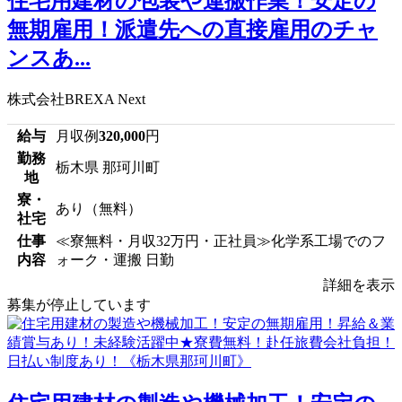
住宅用建材の包装や運搬作業！安定の
無期雇用！派遣先への直接雇用のチャ
ンスあ...
株式会社BREXA Next
給与
月収例
320,000
円
勤務
栃木県 那珂川町
地
寮・
あり（無料）
社宅
仕事
≪寮無料・月収32万円・正社員≫化学系工場でのフ
内容
ォーク・運搬 日勤
詳細を表示
募集が停止しています