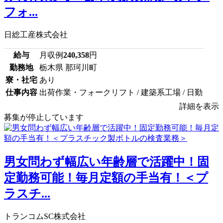
フォ...
日総工産株式会社
給与
月収例
240,358
円
勤務地
栃木県 那珂川町
寮・社宅
あり
仕事内容
出荷作業・フォークリフト / 建築系工場 / 日勤
詳細を表示
募集が停止しています
男女問わず幅広い年齢層で活躍中！固
定勤務可能！毎月定額の手当有！＜プ
ラスチ...
トランコムSC株式会社