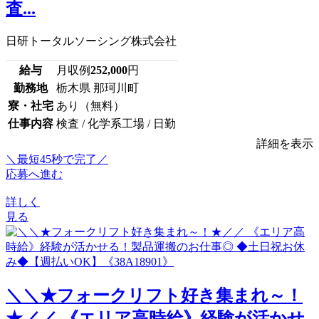
査...
日研トータルソーシング株式会社
給与
月収例
252,000
円
勤務地
栃木県 那珂川町
寮・社宅
あり（無料）
仕事内容
検査 / 化学系工場 / 日勤
詳細を表示
＼最短45秒で完了／
応募へ進む
詳しく
見る
＼＼★フォークリフト好き集まれ～！
★／／ 《エリア高時給》経験が活かせ