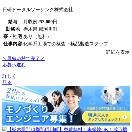
日研トータルソーシング株式会社
給与
月収例
252,000
円
勤務地
栃木県 那珂川町
寮・社宅
あり（無料）
仕事内容
化学系工場での検査・検品製造スタッフ
詳細を表示
＼最短45秒で完了／
応募へ進む
詳しく
見る