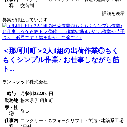
容
交替制
詳細を表示
募集が停止しています
＜那珂川町＞2人1組の出荷作業◎もく
もくシンプル作業♪ お仕事しながら筋
ト...
ランスタッド株式会社
給与
月収例
222,075
円
勤務地
栃木県 那珂川町
寮・社
なし
宅
仕事内
コンクリートのフォークリフト・製造 / 建築系工場
容
/ 日勤