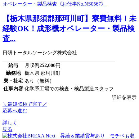
【栃木県那須郡那珂川町】寮費無料！未
経験OK！成形機オペレーター・製品検
査...
日研トータルソーシング株式会社
給与
月収例
252,000
円
勤務地
栃木県 那珂川町
寮・社宅
あり（無料）
仕事内容
化学系工場での検査・検品製造スタッフ
詳細を表示
＼最短45秒で完了／
応募へ進む
詳しく
見る