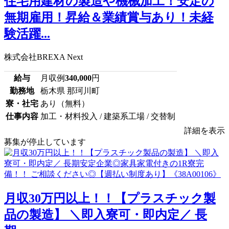
住宅用建材の製造や機械加工！安定の
無期雇用！昇給＆業績賞与あり！未経
験活躍...
株式会社BREXA Next
給与
月収例
340,000
円
勤務地
栃木県 那珂川町
寮・社宅
あり（無料）
仕事内容
加工・材料投入 / 建築系工場 / 交替制
詳細を表示
募集が停止しています
月収30万円以上！！【プラスチック製
品の製造】 ＼即入寮可・即内定／ 長