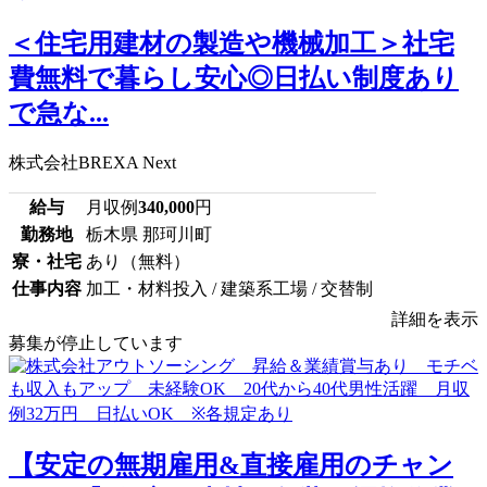
＜住宅用建材の製造や機械加工＞社宅
費無料で暮らし安心◎日払い制度あり
で急な...
株式会社BREXA Next
給与
月収例
340,000
円
勤務地
栃木県 那珂川町
寮・社宅
あり（無料）
仕事内容
加工・材料投入 / 建築系工場 / 交替制
詳細を表示
募集が停止しています
【安定の無期雇用&直接雇用のチャン