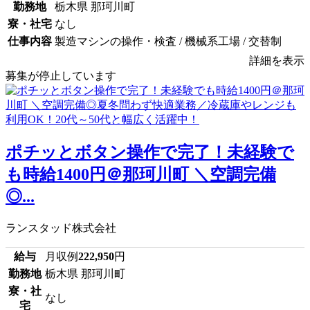
勤務地
栃木県 那珂川町
寮・社宅
なし
仕事内容
製造マシンの操作・検査 / 機械系工場 / 交替制
詳細を表示
募集が停止しています
ポチッとボタン操作で完了！未経験で
も時給1400円＠那珂川町 ＼空調完備
◎...
ランスタッド株式会社
給与
月収例
222,950
円
勤務地
栃木県 那珂川町
寮・社
なし
宅