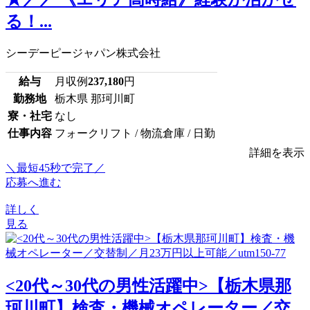
る！...
シーデーピージャパン株式会社
給与
月収例
237,180
円
勤務地
栃木県 那珂川町
寮・社宅
なし
仕事内容
フォークリフト / 物流倉庫 / 日勤
詳細を表示
＼最短45秒で完了／
応募へ進む
詳しく
見る
<20代～30代の男性活躍中>【栃木県那
珂川町】検査・機械オペレーター／交...