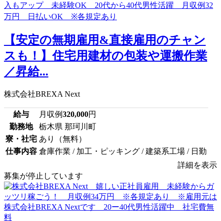
【安定の無期雇用&直接雇用のチャン
スも！】住宅用建材の包装や運搬作業
／昇給...
株式会社BREXA Next
給与
月収例
320,000
円
勤務地
栃木県 那珂川町
寮・社宅
あり（無料）
仕事内容
倉庫作業 / 加工・ピッキング / 建築系工場 / 日勤
詳細を表示
募集が停止しています