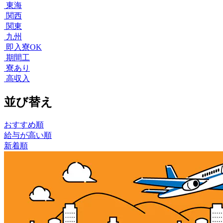
東海
関西
関東
九州
即入寮OK
期間工
寮あり
高収入
並び替え
おすすめ順
給与が高い順
新着順