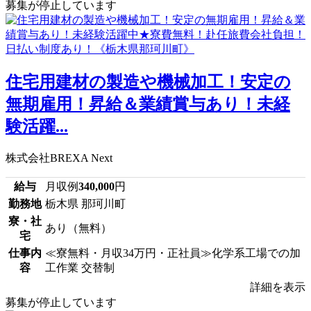
募集が停止しています
住宅用建材の製造や機械加工！安定の
無期雇用！昇給＆業績賞与あり！未経
験活躍...
株式会社BREXA Next
給与
月収例
340,000
円
勤務地
栃木県 那珂川町
寮・社
あり（無料）
宅
仕事内
≪寮無料・月収34万円・正社員≫化学系工場での加
容
工作業 交替制
詳細を表示
募集が停止しています