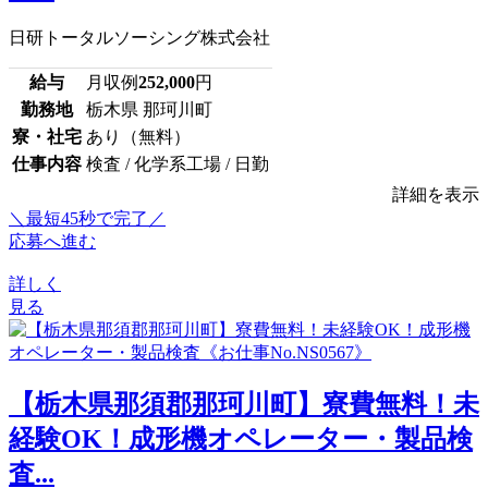
日研トータルソーシング株式会社
給与
月収例
252,000
円
勤務地
栃木県 那珂川町
寮・社宅
あり（無料）
仕事内容
検査 / 化学系工場 / 日勤
詳細を表示
＼最短45秒で完了／
応募へ進む
詳しく
見る
【栃木県那須郡那珂川町】寮費無料！未
経験OK！成形機オペレーター・製品検
査...