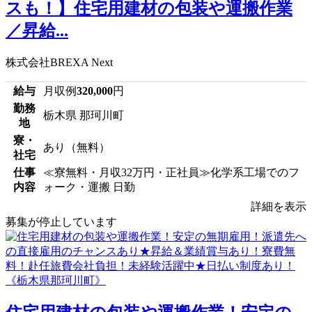
スも！】住宅用建材の包装や運搬作業
／昇給...
株式会社BREXA Next
給与
月収例
320,000
円
勤務
栃木県 那珂川町
地
寮・
あり（無料）
社宅
仕事
≪寮無料・月収32万円・正社員≫化学系工場でのフ
内容
ォーク・運搬 日勤
詳細を表示
募集が停止しています