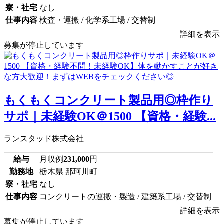
寮・社宅
なし
仕事内容
検査・運搬 / 化学系工場 / 交替制
詳細を表示
募集が停止しています
もくもくコンクリート製品用◎枠作り
サポ｜未経験OK＠1500 【資格・経験...
ランスタッド株式会社
給与
月収例
231,000
円
勤務地
栃木県 那珂川町
寮・社宅
なし
仕事内容
コンクリートの運搬・製造 / 建築系工場 / 交替制
詳細を表示
募集が停止しています