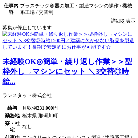
仕事内
プラスチック容器の加工・製造マシンの操作 / 機械
容
系工場 / 交替制
詳細を表示
募集が停止しています
未経験OK◎簡単・繰り返し作業＞＞型
枠外し→マシンにセット ＼3交替◎時
給...
ランスタッド株式会社
給与
月収例
231,000
円
勤務地
栃木県 那珂川町
寮・社
なし
宅
仕事内
コンクリートのメンテナンス・製造 / 建築系工場 /