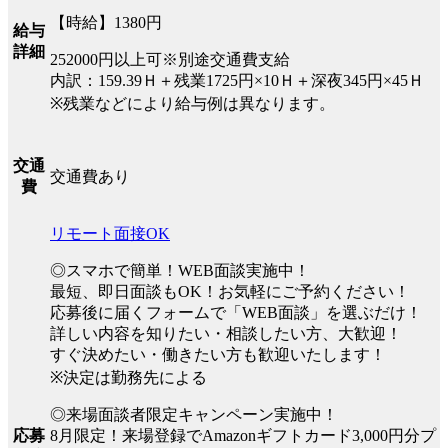
【時給】1380円
給与
詳細
252000円以上可※別途交通費支給
内訳：159.39Ｈ＋残業1725円×10Ｈ＋深夜345円×45Ｈ
※残業などにより給与例は異なります。
交通
交通費あり
費
リモート面接OK
◎スマホで簡単！WEB面談実施中！
最短、即日面談もOK！お気軽にご予約ください！
応募後に届くフォームで「WEB面談」を選ぶだけ！
詳しい内容を知りたい・相談したい方、大歓迎！
すぐ決めたい・働きたい方も歓迎いたします！
※決定は勤務先による
◎来場面談者限定キャンペーン実施中！
8月限定！来場登録でAmazonギフトカード3,000円分プ
応募