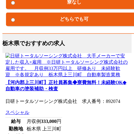
寮なし
どちらでも可
栃木県でおすすめの求人
【河内郡上三川町】正社員募集◆寮費無料！未経験OK◆
自動車の塗装補助・検査
日研トータルソーシング株式会社 求人番号：892074
スペシャル
給与
月収例
333,000
円
勤務地
栃木県 上三川町