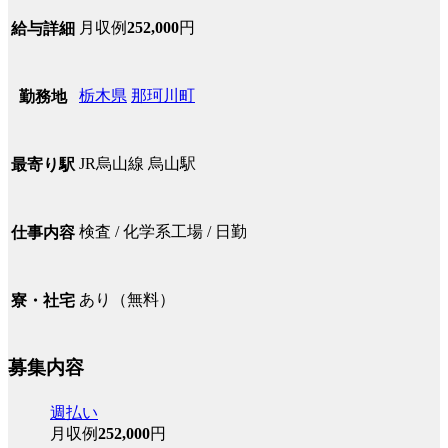
月収例
252,000
円
給与詳細
栃木県
那珂川町
勤務地
JR烏山線 烏山駅
最寄り駅
検査 / 化学系工場 / 日勤
仕事内容
あり（無料）
寮・社宅
募集内容
週払い
月収例
252,000
円