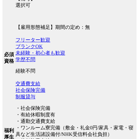
選択可
【雇用形態補足】期間の定め：無
フリーター歓迎
ブランクOK
未経験・初心者も歓迎
必須
学歴不問
資格
経験不問
交通費支給
社会保険完備
制服貸与
・社会保険完備
・有給休暇制度有
・通勤交通費支給
・ワンルーム寮完備（敷金・礼金0円/家具・家電・寝
福利
具など生活諸設備付/NHK受信料会社負担）
厚生