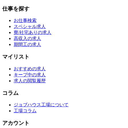
仕事を探す
お仕事検索
スペシャル求人
寮/社宅ありの求人
高収入の求人
期間工の求人
マイリスト
おすすめの求人
キープ中の求人
求人の閲覧履歴
コラム
ジョブハウス工場について
工場コラム
アカウント