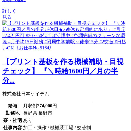
詳しく
見る
【プリント基板を作る機械補助・目視
チェック】 『＼時給1600円／月の半
分...
株式会社日本ケイテム
給与
月収例
274,000
円
勤務地
長野県 長野市
寮・社宅
あり
仕事内容
加工・操作 / 機械系工場 / 交替制