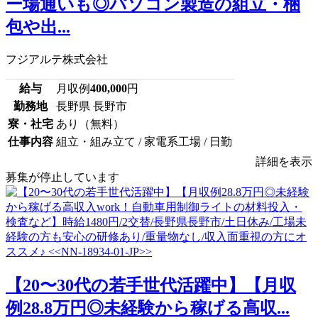
ー場通いも◎パソコン製造の組立・梱
包や出...
フジアルテ株式会社
給与
月収例
400,000
円
勤務地
長野県 長野市
寮・社宅
あり（無料）
仕事内容
組立・組み立て / 家電系工場 / 日勤
詳細を表示
募集が停止しています
【20〜30代の若手世代活躍中】【月収
例28.8万円◎未経験から稼げる高収...