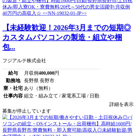
【未経験歓迎！2026年3月までの短期◎
カスタムパソコンの製造・組立や梱
包...
フジアルテ株式会社
給与
月収例
400,000
円
勤務地
長野県 長野市
寮・社宅
あり（無料）
仕事内容
組立・組み立て / 家電系工場 / 日勤
詳細を表示
募集が停止しています