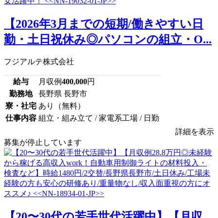
【2026年3月までの短期/働きやすい日
勤・土日祝休み◎パソコンの組立・O...
フジアルテ株式会社
給与
月収例
400,000
円
勤務地
長野県 長野市
寮・社宅
あり（無料）
仕事内容
組立・組み立て / 家電系工場 / 日勤
詳細を表示
募集が停止しています
【20〜30代の若手世代活躍中】【月収