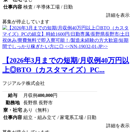
仕事内容
検査 / 半導体工場 / 日勤
詳細を表示
募集が停止しています
【2026年3月までの短期/月収例40万円以
上◎BTO（カスタマイズ）PC...
フジアルテ株式会社
給与
月収例
400,000
円
勤務地
長野県 長野市
寮・社宅
あり（無料）
仕事内容
組立・組み立て / 家電系工場 / 日勤
詳細を表示