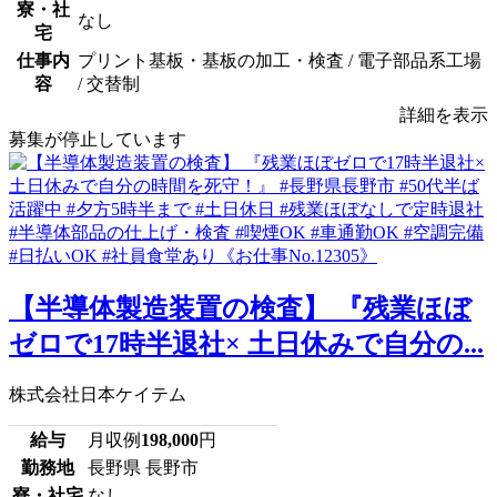
寮・社
なし
宅
仕事内
プリント基板・基板の加工・検査 / 電子部品系工場
容
/ 交替制
詳細を表示
募集が停止しています
【半導体製造装置の検査】 『残業ほぼ
ゼロで17時半退社× 土日休みで自分の...
株式会社日本ケイテム
給与
月収例
198,000
円
勤務地
長野県 長野市
寮・社宅
なし