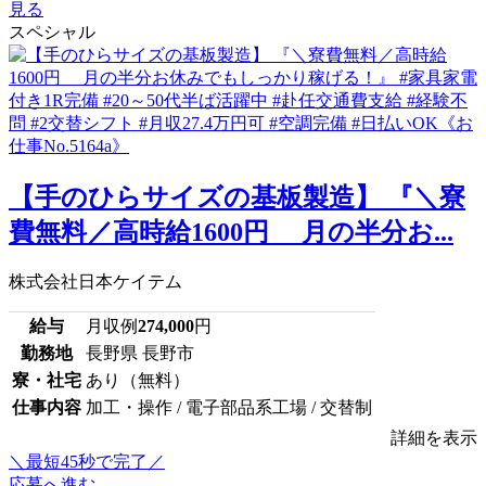
見る
スペシャル
【手のひらサイズの基板製造】 『＼寮
費無料／高時給1600円 月の半分お...
株式会社日本ケイテム
給与
月収例
274,000
円
勤務地
長野県 長野市
寮・社宅
あり（無料）
仕事内容
加工・操作 / 電子部品系工場 / 交替制
詳細を表示
＼最短45秒で完了／
応募へ進む