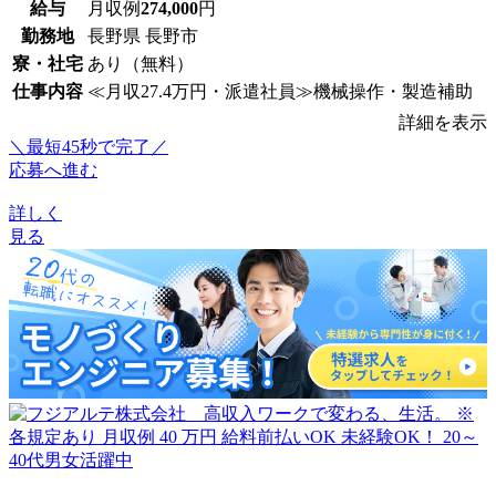
給与
月収例
274,000
円
勤務地
長野県 長野市
寮・社宅
あり（無料）
仕事内容
≪月収27.4万円・派遣社員≫機械操作・製造補助
詳細を表示
＼最短45秒で完了／
応募へ進む
詳しく
見る