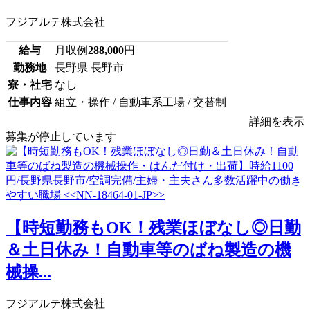
フジアルテ株式会社
給与
月収例
288,000
円
勤務地
長野県 長野市
寮・社宅
なし
仕事内容
組立・操作 / 自動車系工場 / 交替制
詳細を表示
募集が停止しています
【時短勤務もOK！残業ほぼなし◎日勤
＆土日休み！自動車等のばね製造の機
械操...
フジアルテ株式会社