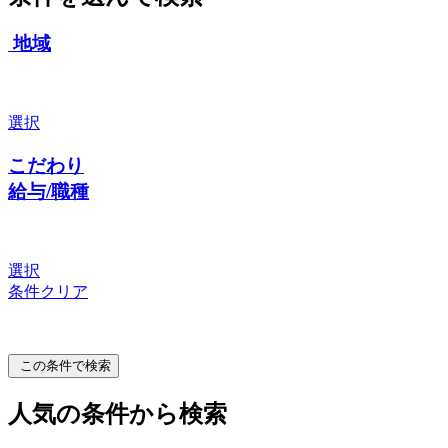
地域
選択
こだわり
給与/職種
選択
条件クリア
この条件で検索
人気の条件から検索