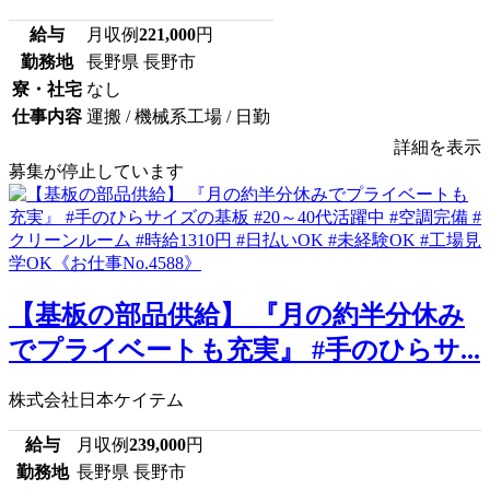
給与
月収例
221,000
円
勤務地
長野県 長野市
寮・社宅
なし
仕事内容
運搬 / 機械系工場 / 日勤
詳細を表示
募集が停止しています
【基板の部品供給】 『月の約半分休み
でプライベートも充実』 #手のひらサ...
株式会社日本ケイテム
給与
月収例
239,000
円
勤務地
長野県 長野市