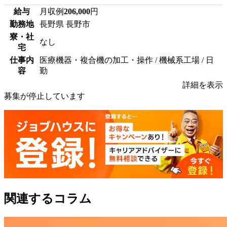
給与
月収例
206,000
円
勤務地
長野県 長野市
寮・社
なし
宅
仕事内
医療機器・複合機の加工・操作 / 機械系工場 / 日
容
勤
詳細を表示
募集が停止しています
関連するコラム