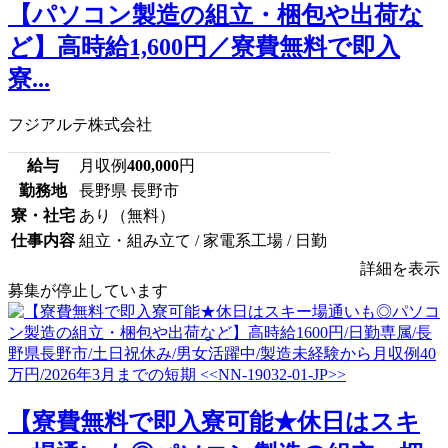
【パソコン製造の組立・梱包や出荷な
ど】高時給1,600円／寮費無料で即入
寮...
フジアルテ株式会社
給与
月収例
400,000
円
勤務地
長野県 長野市
寮・社宅
あり（無料）
仕事内容
組立・組み立て / 家電系工場 / 日勤
詳細を表示
募集が停止しています
【寮費無料で即入寮可能★休日はスキ