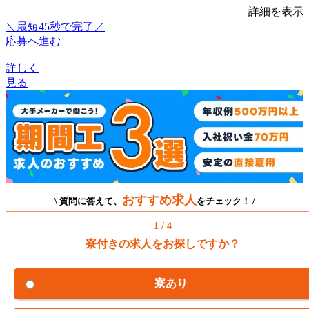
詳細を表示
＼最短45秒で完了／
応募へ進む
詳しく
見る
おすすめ求人
\ 質問に答えて、
をチェック！ /
1 / 4
寮付きの求人をお探しですか？
寮あり