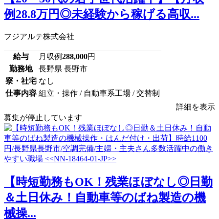
例28.8万円◎未経験から稼げる高収...
フジアルテ株式会社
給与
月収例
288,000
円
勤務地
長野県 長野市
寮・社宅
なし
仕事内容
組立・操作 / 自動車系工場 / 交替制
詳細を表示
募集が停止しています
【時短勤務もOK！残業ほぼなし◎日勤
＆土日休み！自動車等のばね製造の機
械操...