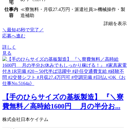
宅
仕事内
≪寮無料・月収27.4万円・派遣社員≫機械操作・製
容
造補助
詳細を表示
＼最短45秒で完了／
応募へ進む
詳しく
見る
【手のひらサイズの基板製造】 『＼寮
費無料／高時給1600円 月の半分お...
株式会社日本ケイテム