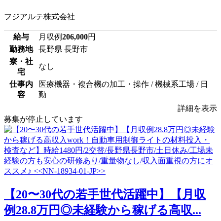
フジアルテ株式会社
給与
月収例
206,000
円
勤務地
長野県 長野市
寮・社
なし
宅
仕事内
医療機器・複合機の加工・操作 / 機械系工場 / 日
容
勤
詳細を表示
募集が停止しています
【20〜30代の若手世代活躍中】【月収
例28.8万円◎未経験から稼げる高収...