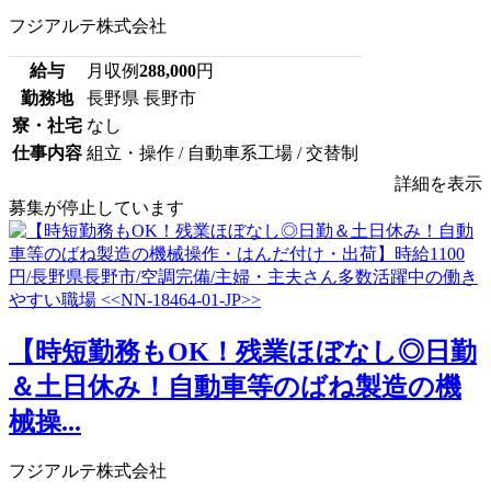
フジアルテ株式会社
給与
月収例
288,000
円
勤務地
長野県 長野市
寮・社宅
なし
仕事内容
組立・操作 / 自動車系工場 / 交替制
詳細を表示
募集が停止しています
【時短勤務もOK！残業ほぼなし◎日勤
＆土日休み！自動車等のばね製造の機
械操...
フジアルテ株式会社