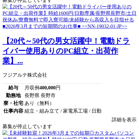
募集が停止しています
【20代～50代の男女活躍中！電動ドラ
イバー使用ありのPC組立・出荷作
業】...
フジアルテ株式会社
給与
月収例
400,000
円
勤務地
長野県 長野市
寮・社宅
あり（無料）
仕事内容
組立・組み立て / 家電系工場 / 日勤
詳細を表示
募集が停止しています