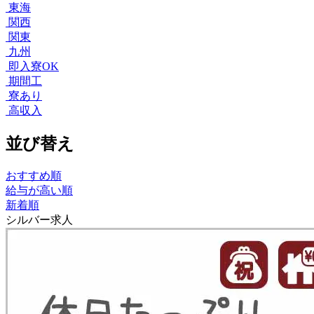
東海
関西
関東
九州
即入寮OK
期間工
寮あり
高収入
並び替え
おすすめ順
給与が高い順
新着順
シルバー求人