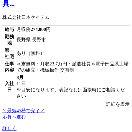
具...
株式会社日本ケイテム
給与
月収例
274,000
円
勤務
長野県 長野市
地
寮・
あり（無料）
社宅
仕事
≪寮無料・月収23.7万円・派遣社員≫電子部品系工場
内容
での組立・機械操作 交替制
8月
入社
11日
日
※目安になります、表記なしは面接時にご相談くだ
さい
詳細を表示
＼最短45秒で完了／
応募へ進む
詳しく