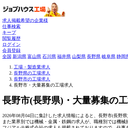
求人掲載希望の企業様
仕事検索
キープ
閲覧履歴
ログイン
会員登録
全国
新潟県
富山県
石川県
福井県
山梨県
長野県
岐阜県
静岡
工場・製造業求人
長野県の工場求人
長野市の工場求人
長野市・大量募集の工場求人
長野市(長野県)・大量募集の工
2026年08月04日に集計した求人情報によると、長野市(長野県
また業界別では機械・金属・鉄鋼の求人が、職種別では機械
フジアルテ株式会社の求人も掲載されておりますので、仕事