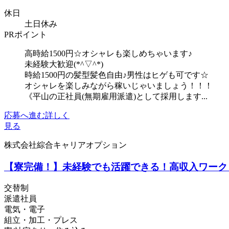
休日
土日休み
PRポイント
高時給1500円☆オシャレも楽しめちゃいます♪
未経験大歓迎(*^▽^*)
時給1500円の髪型髪色自由♪男性はヒゲも可です☆
オシャレを楽しみながら稼いじゃいましょう！！！
《平山の正社員(無期雇用派遣)として採用します...
応募へ進む
詳しく
見る
株式会社綜合キャリアオプション
【寮完備！】未経験でも活躍できる！高収入ワーク
交替制
派遣社員
電気・電子
組立・加工・プレス