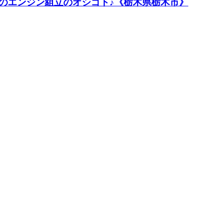
のエンジン組立のオシゴト♪《栃木県栃木市》