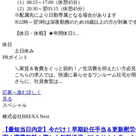
（1）08:15～17:00（休憩45分）
（2）20:30～翌05:15（休憩45分）
※配属先により日勤専属となる場合があります
※22時～翌5時は深夜勤務のため18歳以上の方が対象で
【休日・休暇】★年間休日1...
休日
土日休み
PRポイント
＼家賃＆食費をぐっと節約！／生活費を抑えたい方必見
こちらの求人では、快適に暮らせるワンルーム社宅が用
さらに、社員食堂は...
応募へ進む
詳しく
見る
スペシャル
株式会社BREXA Next
【最短当日内定】今だけ！早期赴任手当＆更新慰労