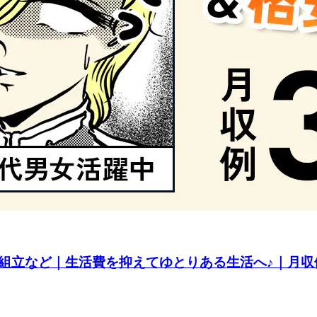
組立など｜生活費を抑えてゆとりある生活へ♪｜月収