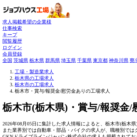
求人掲載希望の企業様
仕事検索
キープ
閲覧履歴
ログイン
会員登録
全国
茨城県
栃木県
群馬県
埼玉県
千葉県
東京都
神奈川県
寮
工場・製造業求人
栃木県の工場求人
栃木市の工場求人
栃木市・賞与/報奨金/慰労金ありの工場求人
栃木市(栃木県)・賞与/報奨金
2026年08月05日に集計した求人情報によると、栃木市(栃木
また業界別では自動車・部品・バイクの求人が、職種別では
GKNドライブラインジャパン株式会社の求人も掲載されて