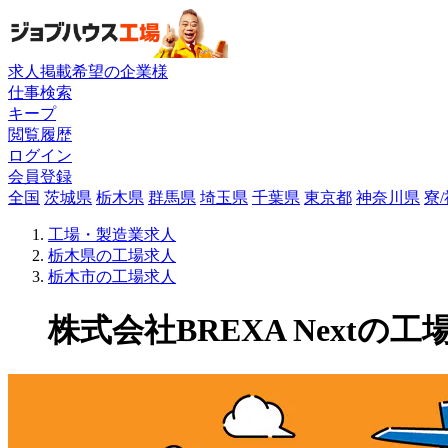
求人掲載希望の企業様
仕事検索
キープ
閲覧履歴
ログイン
会員登録
全国
茨城県
栃木県
群馬県
埼玉県
千葉県
東京都
神奈川県
寮
工場・製造業求人
栃木県の工場求人
栃木市の工場求人
株式会社BREXA Nextの工場求