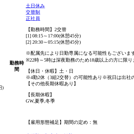
土日休み
交替制
正社員
【勤務時間】2交替
[1] 08:15～17:00(休憩45分)
[2] 20:30～05:15(休憩45分)
※配属先により日勤専属になる可能性もございま
※22時～5時は深夜勤務のため18歳以上の方に限
勤務時
間
【休日・休暇】土・日
※4勤2休（3組2交替）の可能性あり※祝日は出社
【その他長期休暇あり】
円)
【長期休暇】
GW,夏季,冬季
【雇用形態補足】期間の定め：無