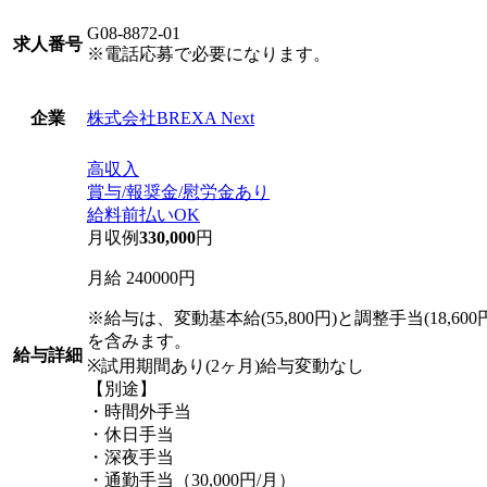
G08-8872-01
求人番号
※電話応募で必要になります。
株式会社BREXA Next
企業
高収入
賞与/報奨金/慰労金あり
給料前払いOK
月収例
330,000
円
月給 240000円
※給与は、変動基本給(55,800円)と調整手当(18,600
を含みます。
給与詳細
※試用期間あり(2ヶ月)給与変動なし
【別途】
・時間外手当
・休日手当
・深夜手当
・通勤手当（30,000円/月）