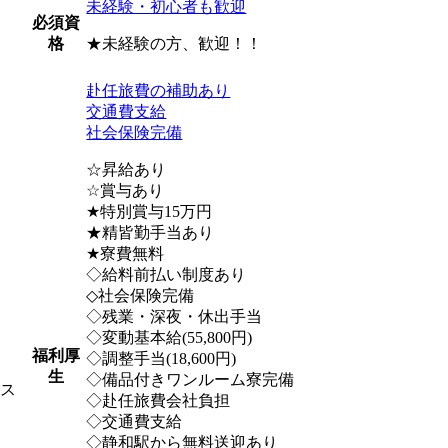
未経験・初心者も歓迎
必須資
★未経験の方、歓迎！！
格
赴任旅費の補助あり
交通費支給
社会保険完備
☆昇給あり
☆賞与あり
★特別賞与15万円
★精皆勤手当あり
★寮費無料
◇給料前払い制度あり
◇社会保険完備
◇残業・深夜・休出手当
◇変動基本給(55,800円)
福利厚
◇調整手当(18,600円)
生
◇備品付きワンルーム寮完備
ス
◇赴任旅費会社負担
◇交通費支給
◇静和駅から無料送迎あり