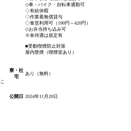
◇車・バイク・自転車通勤可
◇有給休暇
◇作業着無償貸与
◇食堂利用可（190円～420円）
◇お弁当持ち込み可
※各待遇は規定有
■受動喫煙防止対策
屋内禁煙（喫煙室あり）
寮・社
あり（無料）
宅
こ
2024年11月20日
公開日