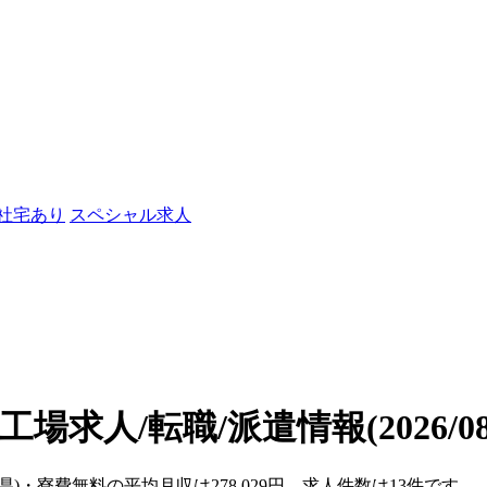
/社宅あり
スペシャル求人
工場求人/転職/派遣情報
(2026/
県)・寮費無料の平均月収は278,029円、求人件数は13件です。