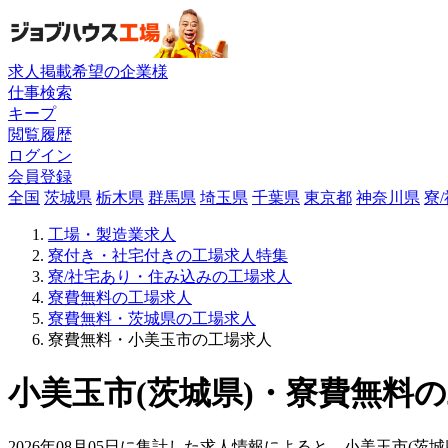
求人掲載希望の企業様
仕事検索
キープ
閲覧履歴
ログイン
会員登録
全国
茨城県
栃木県
群馬県
埼玉県
千葉県
東京都
神奈川県
寮
工場・製造業求人
寮付き・社宅付きの工場求人特集
寮/社宅あり・住み込みの工場求人
寮費無料の工場求人
寮費無料・茨城県の工場求人
寮費無料・小美玉市の工場求人
小美玉市(茨城県)・寮費無料の
2026年08月05日に集計した求人情報によると、小美玉市(茨城