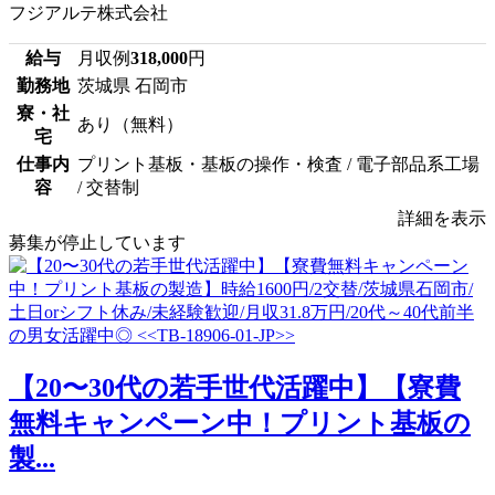
フジアルテ株式会社
給与
月収例
318,000
円
勤務地
茨城県 石岡市
寮・社
あり（無料）
宅
仕事内
プリント基板・基板の操作・検査 / 電子部品系工場
容
/ 交替制
詳細を表示
募集が停止しています
【20〜30代の若手世代活躍中】【寮費
無料キャンペーン中！プリント基板の
製...