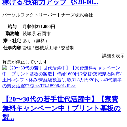
稼げる/技術力アップ《S20-00...
パーソルファクトリーパートナーズ株式会社
給与
月収例
271,000
円
勤務地
茨城県 石岡市
寮・社宅
あり（無料）
仕事内容
管理 / 機械系工場 / 交替制
詳細を表示
募集が停止しています
【20〜30代の若手世代活躍中】【寮費
無料キャンペーン中！プリント基板の
製...