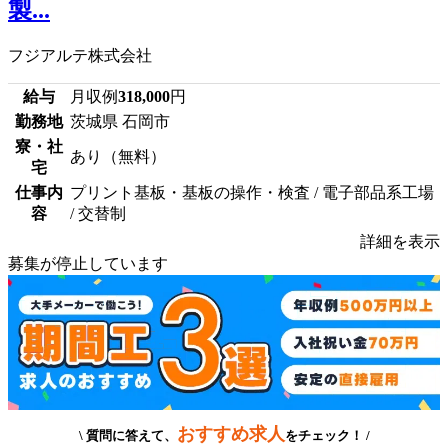
製...
フジアルテ株式会社
給与
月収例
318,000
円
勤務地
茨城県 石岡市
寮・社
あり（無料）
宅
仕事内
プリント基板・基板の操作・検査 / 電子部品系工場
容
/ 交替制
詳細を表示
募集が停止しています
おすすめ求人
\ 質問に答えて、
をチェック！ /