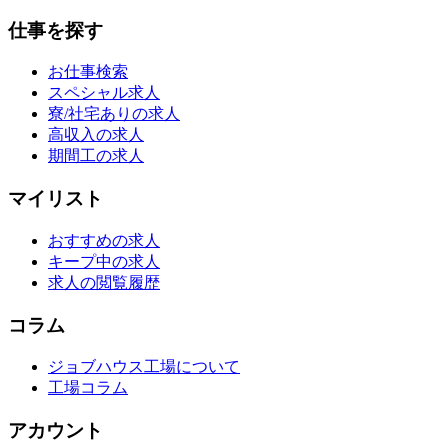
仕事を探す
お仕事検索
スペシャル求人
寮/社宅ありの求人
高収入の求人
期間工の求人
マイリスト
おすすめの求人
キープ中の求人
求人の閲覧履歴
コラム
ジョブハウス工場について
工場コラム
アカウント