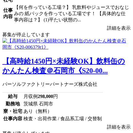
【何を作っている工場？】 乳飲料やジュースでおなじ
仕事
みの 紙パックを作っている工場です！ 【具体的な仕
内容
事内容は？】 (1)平たい状態の...
詳細を表示
募集が停止しています
【高時給1450円×未経験OK】飲料缶の
かんたん検査＠石岡市《S20-00...
パーソルファクトリーパートナーズ株式会社
給与
月収例
298,000
円
勤務地
茨城県 石岡市
寮・社宅
あり（無料）
仕事内容
検査・出荷作業 / 食品系工場 / 交替制
詳細を表示