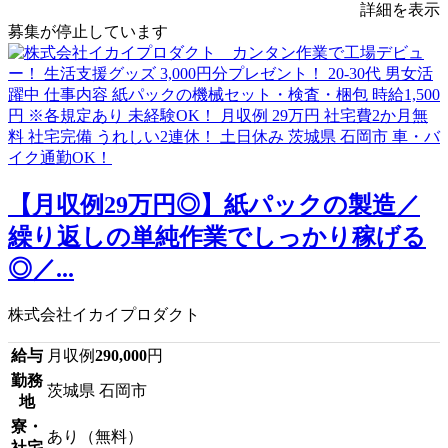
詳細を表示
募集が停止しています
【月収例29万円◎】紙パックの製造／
繰り返しの単純作業でしっかり稼げる
◎／...
株式会社イカイプロダクト
給与
月収例
290,000
円
勤務
茨城県 石岡市
地
寮・
あり（無料）
社宅