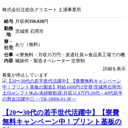
株式会社辻総合クリエート 土浦事業所
給与
月収例
350,920
円
勤務
茨城県 石岡市
地
寮・
あり（無料）
社宅
仕事
≪寮無料・月収35万円・派遣社員≫食品系工場での機
内容
械操作・製造オペレーター 交替制
詳細を表示
募集が停止しています
【20〜30代の若手世代活躍中】【寮費
無料キャンペーン中！プリント基板の