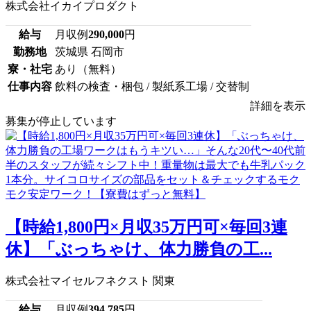
株式会社イカイプロダクト
給与
月収例
290,000
円
勤務地
茨城県 石岡市
寮・社宅
あり（無料）
仕事内容
飲料の検査・梱包 / 製紙系工場 / 交替制
詳細を表示
募集が停止しています
【時給1,800円×月収35万円可×毎回3連
休】「ぶっちゃけ、体力勝負の工...
株式会社マイセルフネクスト 関東
給与
月収例
394,785
円