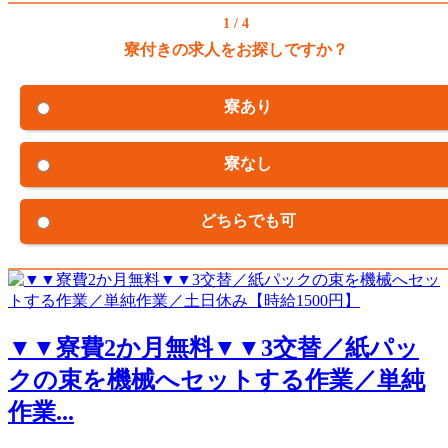
1 / 4
寮付きの求人をお探しですか？
寮あり
寮なし
どちらでも可
▼▼寮費2か月無料▼▼3交替／紙パッ
クの束を機械へセットする作業／単純
作業...