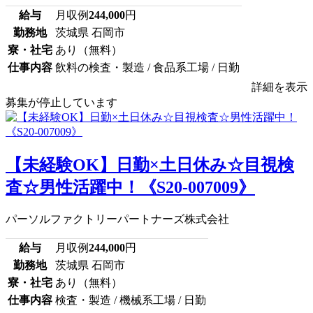
給与
月収例
244,000
円
勤務地
茨城県 石岡市
寮・社宅
あり（無料）
仕事内容
飲料の検査・製造 / 食品系工場 / 日勤
詳細を表示
募集が停止しています
【未経験OK】日勤×土日休み☆目視検
査☆男性活躍中！《S20-007009》
パーソルファクトリーパートナーズ株式会社
給与
月収例
244,000
円
勤務地
茨城県 石岡市
寮・社宅
あり（無料）
仕事内容
検査・製造 / 機械系工場 / 日勤