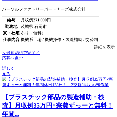
パーソルファクトリーパートナーズ株式会社
給与
月収例
271,000
円
勤務地
茨城県 石岡市
寮・社宅
あり（無料）
仕事内容
機械系工場 / 機械操作・製造補助 / 交替制
詳細を表示
＼最短45秒で完了／
応募へ進む
詳しく
見る
【プラスチック部品の製造補助・検
査】月収例35万円×寮費ずっーと無料！
年間...