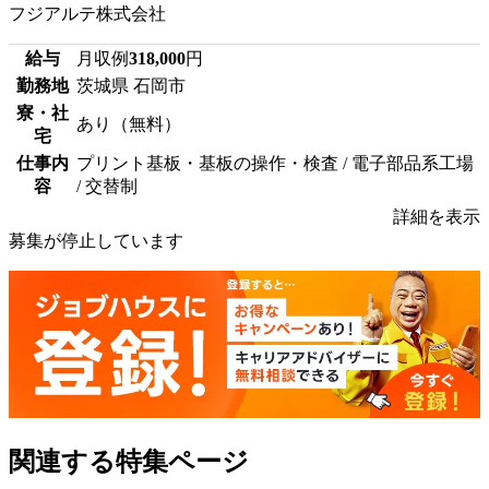
フジアルテ株式会社
給与
月収例
318,000
円
勤務地
茨城県 石岡市
寮・社
あり（無料）
宅
仕事内
プリント基板・基板の操作・検査 / 電子部品系工場
容
/ 交替制
詳細を表示
募集が停止しています
関連する特集ページ