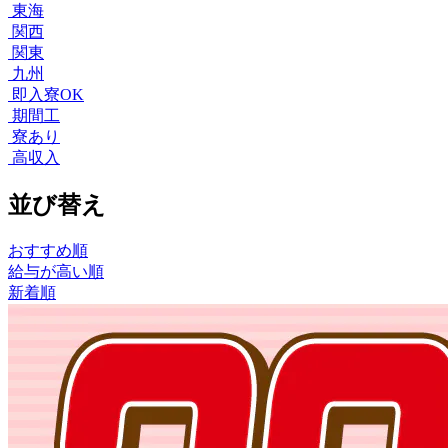
東海
関西
関東
九州
即入寮OK
期間工
寮あり
高収入
並び替え
おすすめ順
給与が高い順
新着順