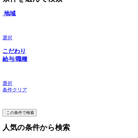
地域
選択
こだわり
給与/職種
選択
条件クリア
この条件で検索
人気の条件から検索