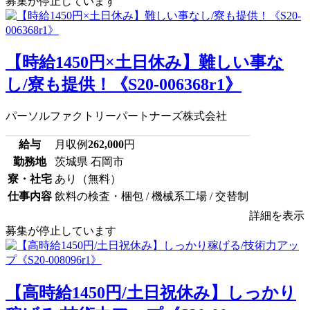
募集が停止しています
【時給1450円×土日休み】難しい事な
し/寮も提供！《S20-006368r1》
パーソルファクトリーパートナーズ株式会社
給与
月収例
262,000
円
勤務地
茨城県 石岡市
寮・社宅
あり（無料）
仕事内容
飲料の検査・梱包 / 機械系工場 / 交替制
詳細を表示
募集が停止しています
【高時給1450円/土日祝休み】しっかり