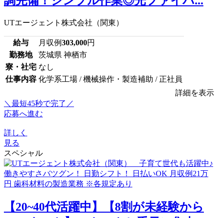
調完備！シンプル作業◎光ファイバ...
UTエージェント株式会社（関東）
給与
月収例
303,000
円
勤務地
茨城県 神栖市
寮・社宅
なし
仕事内容
化学系工場 / 機械操作・製造補助 / 正社員
詳細を表示
＼最短45秒で完了／
応募へ進む
詳しく
見る
スペシャル
【20~40代活躍中】【8割が未経験から