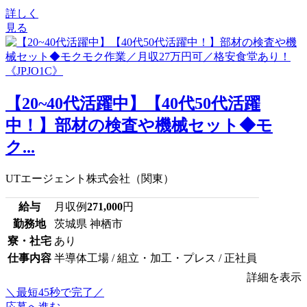
詳しく
見る
【20~40代活躍中】【40代50代活躍
中！】部材の検査や機械セット◆モ
ク...
UTエージェント株式会社（関東）
給与
月収例
271,000
円
勤務地
茨城県 神栖市
寮・社宅
あり
仕事内容
半導体工場 / 組立・加工・プレス / 正社員
詳細を表示
＼最短45秒で完了／
応募へ進む