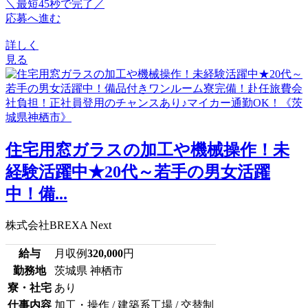
＼最短45秒で完了／
応募へ進む
詳しく
見る
住宅用窓ガラスの加工や機械操作！未
経験活躍中★20代～若手の男女活躍
中！備...
株式会社BREXA Next
給与
月収例
320,000
円
勤務地
茨城県 神栖市
寮・社宅
あり
仕事内容
加工・操作 / 建築系工場 / 交替制