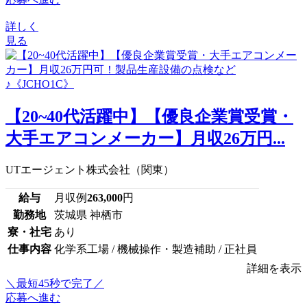
詳しく
見る
【20~40代活躍中】【優良企業賞受賞・
大手エアコンメーカー】月収26万円...
UTエージェント株式会社（関東）
給与
月収例
263,000
円
勤務地
茨城県 神栖市
寮・社宅
あり
仕事内容
化学系工場 / 機械操作・製造補助 / 正社員
詳細を表示
＼最短45秒で完了／
応募へ進む