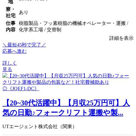
地
寮・
あり
社宅
仕事
樹脂製品・フッ素樹脂の機械オペレーター・運搬 /
内容
化学系工場 / 交替制
詳細を表示
＼最短45秒で完了／
応募へ進む
詳しく
見る
【20~30代活躍中】【月収25万円可】人
気の日勤♪フォークリフト運搬や製...
UTエージェント株式会社（関東）