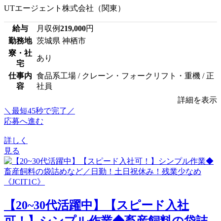
UTエージェント株式会社（関東）
給与
月収例
219,000
円
勤務地
茨城県 神栖市
寮・社
あり
宅
仕事内
食品系工場 / クレーン・フォークリフト・重機 / 正
容
社員
詳細を表示
＼最短45秒で完了／
応募へ進む
詳しく
見る
【20~30代活躍中】【スピード入社
可！】シンプル作業◆畜産飼料の袋詰