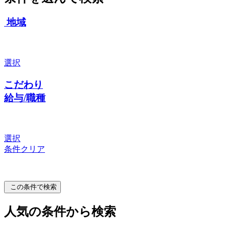
地域
選択
こだわり
給与/職種
選択
条件クリア
この条件で検索
人気の条件から検索