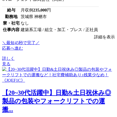
給与
月収例
235,000
円
勤務地
茨城県 神栖市
寮・社宅
なし
仕事内容
建築系工場 / 組立・加工・プレス / 正社員
詳細を表示
＼最短45秒で完了／
応募へ進む
詳しく
見る
【20~30代活躍中】日勤&土日祝休み◎
製品の包装やフォークリフトでの運
搬...