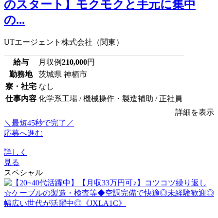
のスタート】モクモクと手元に集中
の...
UTエージェント株式会社（関東）
給与
月収例
210,000
円
勤務地
茨城県 神栖市
寮・社宅
なし
仕事内容
化学系工場 / 機械操作・製造補助 / 正社員
詳細を表示
＼最短45秒で完了／
応募へ進む
詳しく
見る
スペシャル