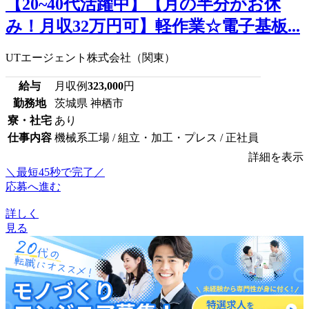
【20~40代活躍中】【月の半分がお休
み！月収32万円可】軽作業☆電子基板...
UTエージェント株式会社（関東）
給与
月収例
323,000
円
勤務地
茨城県 神栖市
寮・社宅
あり
仕事内容
機械系工場 / 組立・加工・プレス / 正社員
詳細を表示
＼最短45秒で完了／
応募へ進む
詳しく
見る