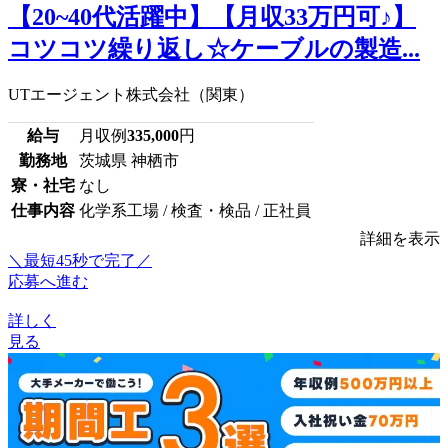
【20~40代活躍中】【月収33万円可♪】
コツコツ繰り返し☆ケーブルの製造...
UTエージェント株式会社（関東）
給与
月収例
335,000
円
勤務地
茨城県 神栖市
寮・社宅
なし
仕事内容
化学系工場 / 検査・検品 / 正社員
詳細を表示
＼最短45秒で完了／
応募へ進む
詳しく
見る