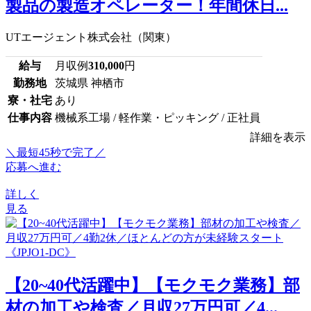
製品の製造オペレーター！年間休日...
UTエージェント株式会社（関東）
給与
月収例
310,000
円
勤務地
茨城県 神栖市
寮・社宅
あり
仕事内容
機械系工場 / 軽作業・ピッキング / 正社員
詳細を表示
＼最短45秒で完了／
応募へ進む
詳しく
見る
【20~40代活躍中】【モクモク業務】部
材の加工や検査／月収27万円可／4...