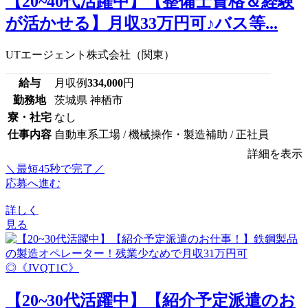
【20~40代活躍中】【整備士資格＆経験
が活かせる】月収33万円可♪バス等...
UTエージェント株式会社（関東）
給与
月収例
334,000
円
勤務地
茨城県 神栖市
寮・社宅
なし
仕事内容
自動車系工場 / 機械操作・製造補助 / 正社員
詳細を表示
＼最短45秒で完了／
応募へ進む
詳しく
見る
【20~30代活躍中】【紹介予定派遣のお