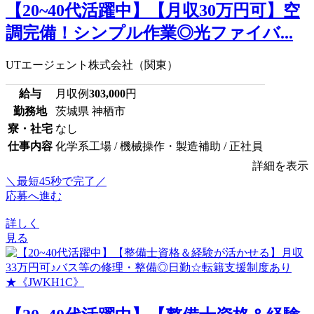
【20~40代活躍中】【月収30万円可】空
調完備！シンプル作業◎光ファイバ...
UTエージェント株式会社（関東）
給与
月収例
303,000
円
勤務地
茨城県 神栖市
寮・社宅
なし
仕事内容
化学系工場 / 機械操作・製造補助 / 正社員
詳細を表示
＼最短45秒で完了／
応募へ進む
詳しく
見る