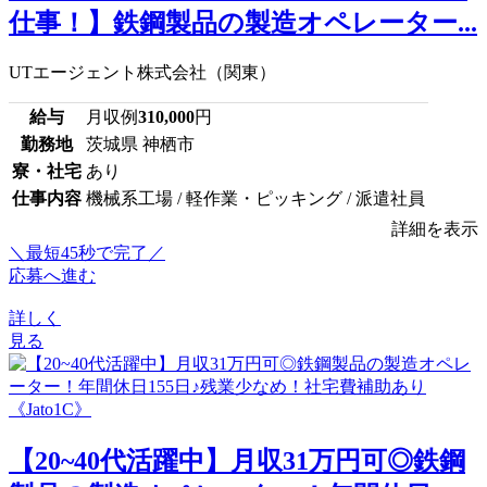
仕事！】鉄鋼製品の製造オペレーター...
UTエージェント株式会社（関東）
給与
月収例
310,000
円
勤務地
茨城県 神栖市
寮・社宅
あり
仕事内容
機械系工場 / 軽作業・ピッキング / 派遣社員
詳細を表示
＼最短45秒で完了／
応募へ進む
詳しく
見る
【20~40代活躍中】月収31万円可◎鉄鋼