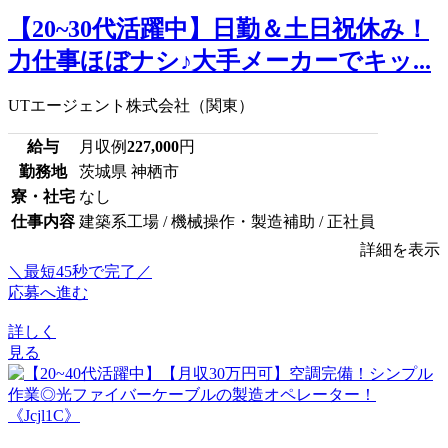
【20~30代活躍中】日勤＆土日祝休み！
力仕事ほぼナシ♪大手メーカーでキッ...
UTエージェント株式会社（関東）
給与
月収例
227,000
円
勤務地
茨城県 神栖市
寮・社宅
なし
仕事内容
建築系工場 / 機械操作・製造補助 / 正社員
詳細を表示
＼最短45秒で完了／
応募へ進む
詳しく
見る