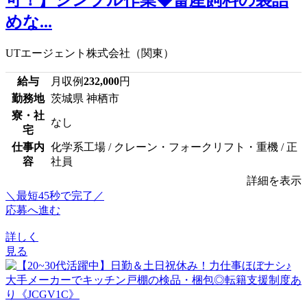
めな...
UTエージェント株式会社（関東）
給与
月収例
232,000
円
勤務地
茨城県 神栖市
寮・社
なし
宅
仕事内
化学系工場 / クレーン・フォークリフト・重機 / 正
容
社員
詳細を表示
＼最短45秒で完了／
応募へ進む
詳しく
見る