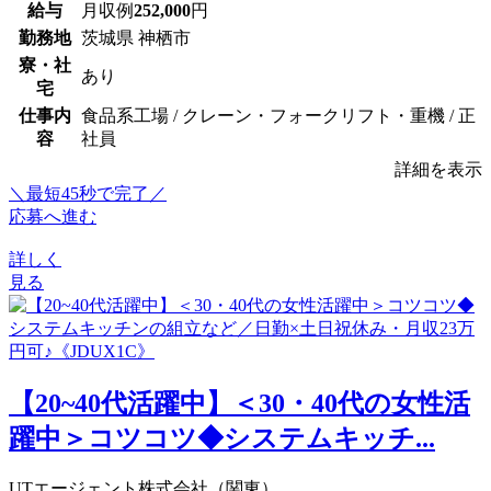
給与
月収例
252,000
円
勤務地
茨城県 神栖市
寮・社
あり
宅
仕事内
食品系工場 / クレーン・フォークリフト・重機 / 正
容
社員
詳細を表示
＼最短45秒で完了／
応募へ進む
詳しく
見る
【20~40代活躍中】＜30・40代の女性活
躍中＞コツコツ◆システムキッチ...
UTエージェント株式会社（関東）