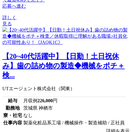
応募へ進む
詳しく
見る
【20~40代活躍中】【日勤！土日祝休
み】歯の詰め物の製造◆機械をポチ＋
検...
UTエージェント株式会社（関東）
給与
月収例
226,000
円
勤務地
茨城県 神栖市
寮・社宅
なし
仕事内容
製薬化粧品系工場 / 機械操作・製造補助 / 正社員
詳細を表示