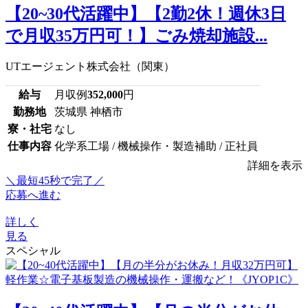
【20~30代活躍中】【2勤2休！週休3日
で月収35万円可！】ごみ焼却施設...
UTエージェント株式会社（関東）
給与
月収例
352,000
円
勤務地
茨城県 神栖市
寮・社宅
なし
仕事内容
化学系工場 / 機械操作・製造補助 / 正社員
詳細を表示
＼最短45秒で完了／
応募へ進む
詳しく
見る
スペシャル