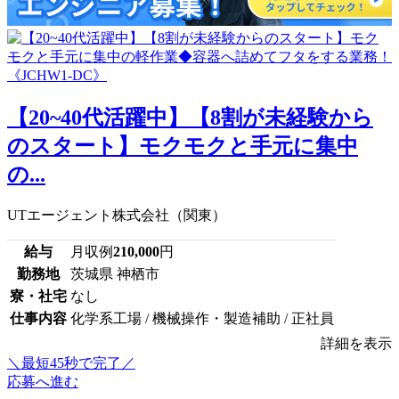
【20~40代活躍中】【8割が未経験から
のスタート】モクモクと手元に集中
の...
UTエージェント株式会社（関東）
給与
月収例
210,000
円
勤務地
茨城県 神栖市
寮・社宅
なし
仕事内容
化学系工場 / 機械操作・製造補助 / 正社員
詳細を表示
＼最短45秒で完了／
応募へ進む