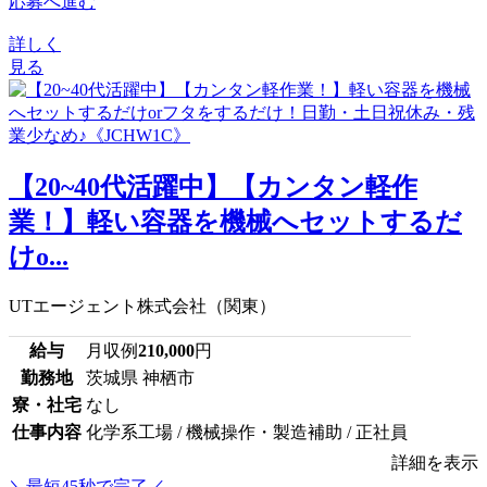
応募へ進む
詳しく
見る
【20~40代活躍中】【カンタン軽作
業！】軽い容器を機械へセットするだ
けo...
UTエージェント株式会社（関東）
給与
月収例
210,000
円
勤務地
茨城県 神栖市
寮・社宅
なし
仕事内容
化学系工場 / 機械操作・製造補助 / 正社員
詳細を表示
＼最短45秒で完了／