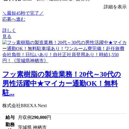
詳細を表示
＼最短45秒で完了／
応募へ進む
詳しく
見る
フッ素樹脂の製造業務！20代～30代の
男性活躍中★マイカー通勤OK！無料
駐...
株式会社BREXA Next
給与
月収例
290,000
円
勤務
茨城県 神栖市