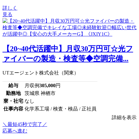
詳しく
見る
【20~40代活躍中】月収30万円可☆光フ
ァイバーの製造・検査等◆空調完備...
UTエージェント株式会社（関東）
給与
月収例
305,000
円
勤務地
茨城県 神栖市
寮・社宅
なし
仕事内容
化学系工場 / 検査・検品 / 正社員
詳細を表示
＼最短45秒で完了／
応募へ進む