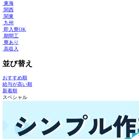
東海
関西
関東
九州
即入寮OK
期間工
寮あり
高収入
並び替え
おすすめ順
給与が高い順
新着順
スペシャル