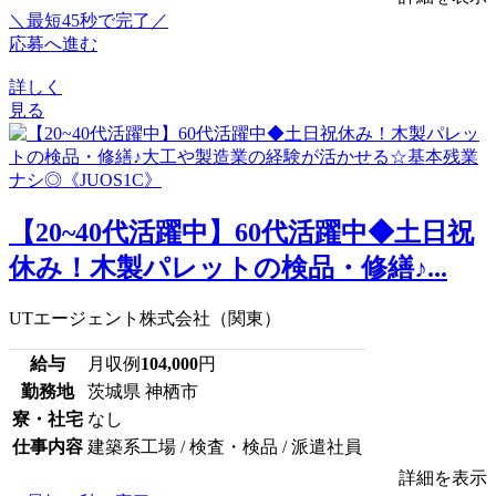
＼最短45秒で完了／
応募へ進む
詳しく
見る
【20~40代活躍中】60代活躍中◆土日祝
休み！木製パレットの検品・修繕♪...
UTエージェント株式会社（関東）
給与
月収例
104,000
円
勤務地
茨城県 神栖市
寮・社宅
なし
仕事内容
建築系工場 / 検査・検品 / 派遣社員
詳細を表示