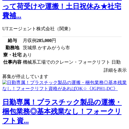
って荷受けや運搬！土日祝休み★社宅
費補...
UTエージェント株式会社（関東）
給与
月収例
285,000
円
勤務地
茨城県 かすみがうら市
寮・社宅
あり
仕事内容
機械系工場でのクレーン・フォークリフト 日勤
詳細を表示
募集が停止しています
日勤専属！プラスチック製品の運搬・
梱包業務◎基本残業なし！フォークリ
フト資...