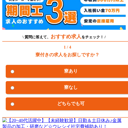
おすすめ求人
\ 質問に答えて、
をチェック！ /
1 / 4
寮付きの求人をお探しですか？
寮あり
寮なし
どちらでも可