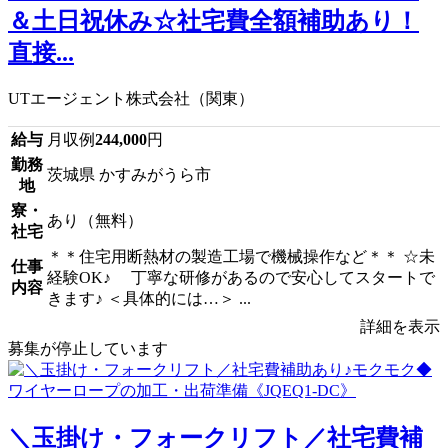
＆土日祝休み☆社宅費全額補助あり！
直接...
UTエージェント株式会社（関東）
給与
月収例
244,000
円
勤務
茨城県 かすみがうら市
地
寮・
あり（無料）
社宅
＊＊住宅用断熱材の製造工場で機械操作など＊＊ ☆未
仕事
経験OK♪ 丁寧な研修があるので安心してスタートで
内容
きます♪ ＜具体的には…＞ ...
詳細を表示
募集が停止しています
＼玉掛け・フォークリフト／社宅費補