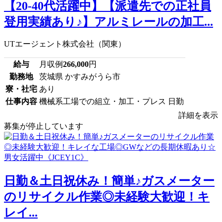
【20-40代活躍中】【派遣先での正社員
登用実績あり♪】アルミレールの加工...
UTエージェント株式会社（関東）
給与
月収例
266,000
円
勤務地
茨城県 かすみがうら市
寮・社宅
あり
仕事内容
機械系工場での組立・加工・プレス 日勤
詳細を表示
募集が停止しています
日勤＆土日祝休み！簡単♪ガスメーター
のリサイクル作業◎未経験大歓迎！キ
レイ...