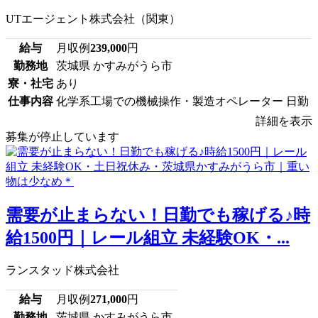
UTエージェント株式会社（関東）
給与
月収例
239,000
円
勤務地
茨城県 かすみがうら市
寮・社宅
あり
仕事内容
化学系工場での機械操作・製造オペレーター 日勤
詳細を表示
募集が停止しています
需要が止まらない！日勤でも稼げる♪時
給1500円｜レール組立 未経験OK・...
ランスタッド株式会社
給与
月収例
271,000
円
勤務地
茨城県 かすみがうら市