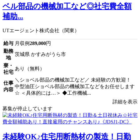
ベル部品の機械加工など◎社宅費全額
補助...
UTエージェント株式会社（関東）
給与
月収例
289,000
円
勤務
茨城県 かすみがうら市
地
寮・
あり（無料）
社宅
＼ショベル部品の機械加工など／ 未経験の方歓迎！
仕事
中型油圧ショベル部品の機械加工などをお任せします
内容
☆ ＜具体的には…＞ ◆工作機械...
詳細を表示
募集が停止しています
未経験OK♪住宅用断熱材の製造！日勤