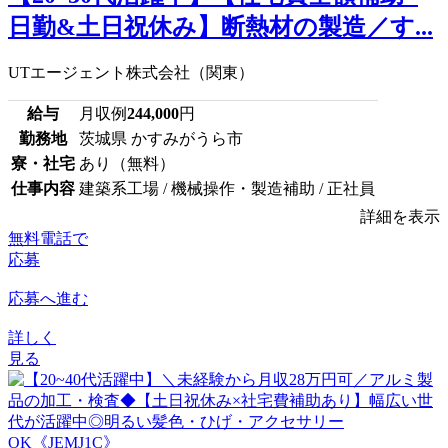
日勤&土日祝休み】断熱材の製造／す...
UTエージェント株式会社（関東）
給与
月収例
244,000
円
勤務地
茨城県 かすみがうら市
寮・社宅
あり（無料）
仕事内容
建築系工場 / 機械操作・製造補助 / 正社員
詳細を表示
無料電話で
応募
応募へ進む
詳しく
見る