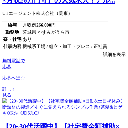
×月収26万円可】の人気求人！アル...
UTエージェント株式会社（関東）
給与
月収例
266,000
円
勤務地
茨城県 かすみがうら市
寮・社宅
あり
仕事内容
機械系工場 / 組立・加工・プレス / 正社員
詳細を表示
無料電話で
応募
応募へ進む
詳しく
見る
【20~30代活躍中】【社宅費全額補助×