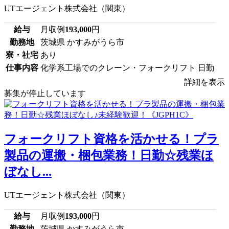
UTエージェント株式会社（関東）
給与
月収例
193,000
円
勤務地
茨城県 かすみがうら市
寮・社宅
あり
仕事内容
化学系工場でのクレーン・フォークリフト 日勤
詳細を表示
募集が停止しています
フォークリフト資格を活かせる！プラ
製品の運搬・梱包業務！日勤☆残業ほ
ぼなし...
UTエージェント株式会社（関東）
給与
月収例
193,000
円
勤務地
茨城県 かすみがうら市