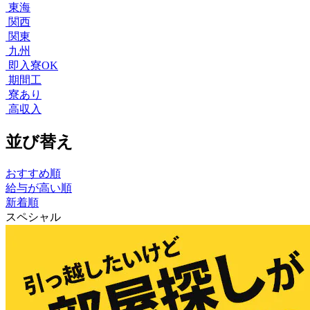
東海
関西
関東
九州
即入寮OK
期間工
寮あり
高収入
並び替え
おすすめ順
給与が高い順
新着順
スペシャル