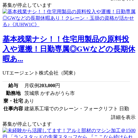
募集が停止しています
基本残業ナシ！！住宅用製品の原料投
入や運搬！日勤専属◎GWなどの長期休
暇あ...
UTエージェント株式会社（関東）
給与
月収例
203,000
円
勤務地
茨城県 かすみがうら市
寮・社宅
あり
仕事内容
建築系工場でのクレーン・フォークリフト 日勤
詳細を表示
募集が停止しています