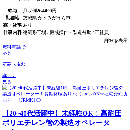
給与
月収例
264,000
円
勤務地
茨城県 かすみがうら市
寮・社宅
あり
仕事内容
建築系工場 / 機械操作・製造補助 / 正社員
詳細を表示
無料電話で
応募
応募へ進む
詳しく
見る
【20~40代活躍中】未経験OK！高耐圧
ポリエチレン管の製造オペレータ