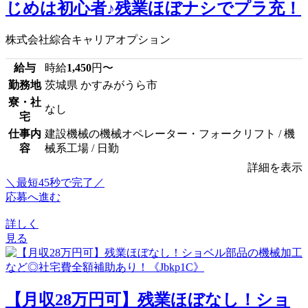
じめは初心者♪残業ほぼナシでプラ充！
株式会社綜合キャリアオプション
給与
時給
1,450
円〜
勤務地
茨城県 かすみがうら市
寮・社
なし
宅
仕事内
建設機械の機械オペレーター・フォークリフト / 機
容
械系工場 / 日勤
詳細を表示
＼最短45秒で完了／
応募へ進む
詳しく
見る
【月収28万円可】残業ほぼなし！ショ