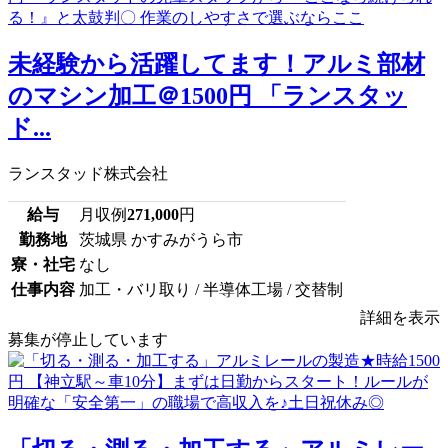
未経験から活躍してます！アルミ部材
のマシン加工＠1500円 「ランスタッ
ド...
ランスタッド株式会社
給与
月収例
271,000
円
勤務地
茨城県 かすみがうら市
寮・社宅
なし
仕事内容
加工・バリ取り / 半導体工場 / 交替制
詳細を表示
募集が停止しています