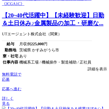
【20~40代活躍中】【未経験歓迎】日勤
＆土日休み♪金属製品の加工・研磨な...
UTエージェント株式会社（関東）
給与
月収例
225,000
円
勤務地
茨城県 かすみがうら市
寮・社宅
あり
仕事内容
機械系工場 / 機械操作・製造補助 / 正社員
詳細を表示
無料電話で
応募
応募へ進む
詳しく
見る