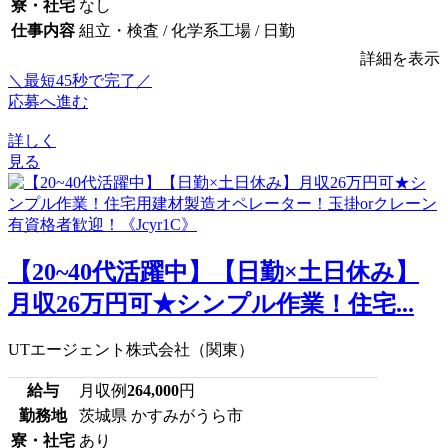
寮・社宅
なし
仕事内容
組立・検査 / 化学系工場 / 日勤
詳細を表示
＼最短45秒で完了／
応募へ進む
詳しく
見る
【20~40代活躍中】【日勤×土日休み】
月収26万円可★シンプル作業！住宅...
UTエージェント株式会社（関東）
給与
月収例
264,000
円
勤務地
茨城県 かすみがうら市
寮・社宅
あり