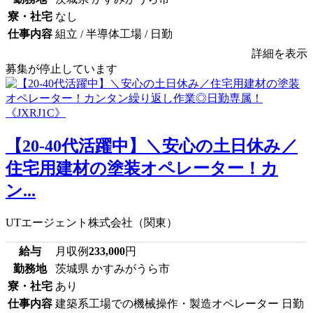
寮・社宅
なし
仕事内容
組立 / 半導体工場 / 日勤
詳細を表示
募集が停止しています
【20-40代活躍中】＼安心の土日休み／
住宅用建材の塗装オペレーター！カ
ン...
UTエージェント株式会社（関東）
給与
月収例
233,000
円
勤務地
茨城県 かすみがうら市
寮・社宅
あり
仕事内容
建築系工場での機械操作・製造オペレーター 日勤