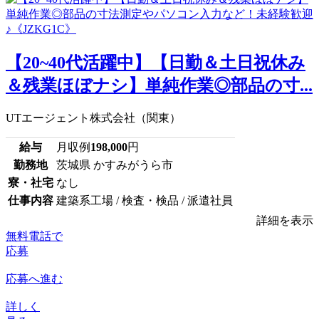
【20~40代活躍中】【日勤＆土日祝休み
＆残業ほぼナシ】単純作業◎部品の寸...
UTエージェント株式会社（関東）
給与
月収例
198,000
円
勤務地
茨城県 かすみがうら市
寮・社宅
なし
仕事内容
建築系工場 / 検査・検品 / 派遣社員
詳細を表示
無料電話で
応募
応募へ進む
詳しく