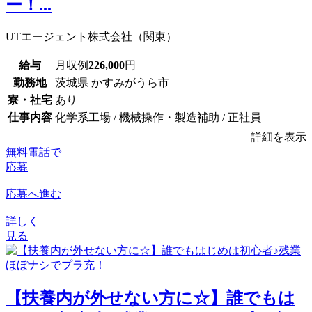
ー！...
UTエージェント株式会社（関東）
給与
月収例
226,000
円
勤務地
茨城県 かすみがうら市
寮・社宅
あり
仕事内容
化学系工場 / 機械操作・製造補助 / 正社員
詳細を表示
無料電話で
応募
応募へ進む
詳しく
見る
【扶養内が外せない方に☆】誰でもは