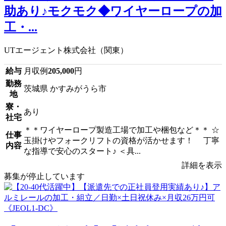
助あり♪モクモク◆ワイヤーロープの加
工・...
UTエージェント株式会社（関東）
給与
月収例
205,000
円
勤務
茨城県 かすみがうら市
地
寮・
あり
社宅
＊＊ワイヤーロープ製造工場で加工や梱包など＊＊ ☆
仕事
玉掛けやフォークリフトの資格が活かせます！ 丁寧
内容
な指導で安心のスタート♪ ＜具...
詳細を表示
募集が停止しています