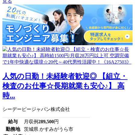
見る
人気の日勤！未経験者歓迎◎ 【組立・
検査のお仕事☆長期就業も安心♪】 高
時...
シーデーピージャパン株式会社
給与
月収例
289,500
円
勤務地
茨城県 かすみがうら市