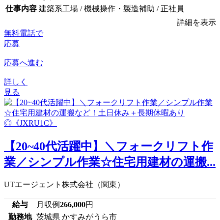
仕事内容
建築系工場 / 機械操作・製造補助 / 正社員
詳細を表示
無料電話で
応募
応募へ進む
詳しく
見る
【20~40代活躍中】＼フォークリフト作
業／シンプル作業☆住宅用建材の運搬...
UTエージェント株式会社（関東）
給与
月収例
266,000
円
勤務地
茨城県 かすみがうら市