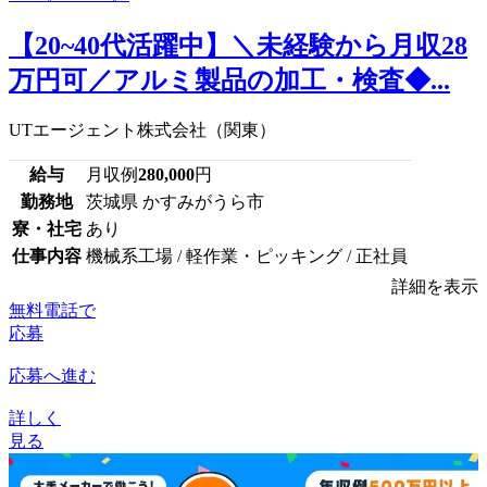
【20~40代活躍中】＼未経験から月収28
万円可／アルミ製品の加工・検査◆...
UTエージェント株式会社（関東）
給与
月収例
280,000
円
勤務地
茨城県 かすみがうら市
寮・社宅
あり
仕事内容
機械系工場 / 軽作業・ピッキング / 正社員
詳細を表示
無料電話で
応募
応募へ進む
詳しく
見る