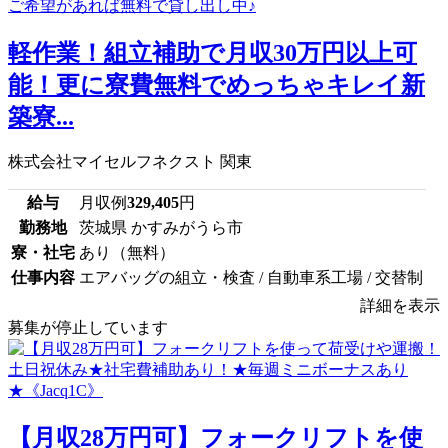
軽作業！組立補助で月収30万円以上可
能！更に寮費無料でめっちゃキレイ新
築寮...
株式会社マイセルフネクスト 関東
給与
月収例
329,405
円
勤務地
茨城県 かすみがうら市
寮・社宅
あり（無料）
仕事内容
エアバッグの組立・検査 / 自動車系工場 / 交替制
詳細を表示
募集が停止しています
【月収28万円可】フォークリフトを使