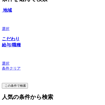
地域
選択
こだわり
給与/職種
選択
条件クリア
この条件で検索
人気の条件から検索