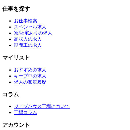
仕事を探す
お仕事検索
スペシャル求人
寮/社宅ありの求人
高収入の求人
期間工の求人
マイリスト
おすすめの求人
キープ中の求人
求人の閲覧履歴
コラム
ジョブハウス工場について
工場コラム
アカウント