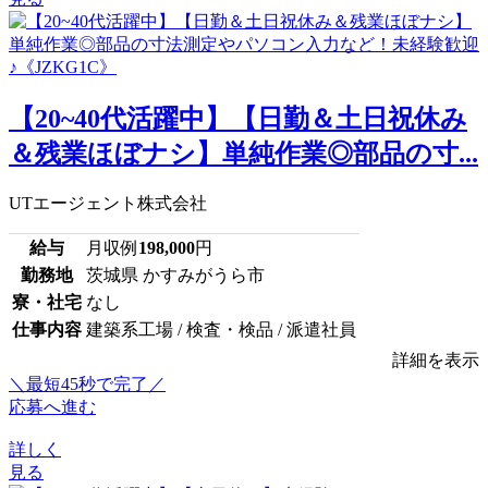
【20~40代活躍中】【日勤＆土日祝休み
＆残業ほぼナシ】単純作業◎部品の寸...
UTエージェント株式会社
給与
月収例
198,000
円
勤務地
茨城県 かすみがうら市
寮・社宅
なし
仕事内容
建築系工場 / 検査・検品 / 派遣社員
詳細を表示
＼最短45秒で完了／
応募へ進む
詳しく
見る