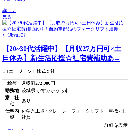
詳しく
見る
【20~30代活躍中】【月収27万円可×土
日休み】新生活応援☆社宅費補助あ...
UTエージェント株式会社
給与
月収例
272,000
円
勤務地
茨城県 かすみがうら市
寮・社
あり
宅
仕事内
化学系工場 / クレーン・フォークリフト・重機 / 正
容
社員
詳細を表示