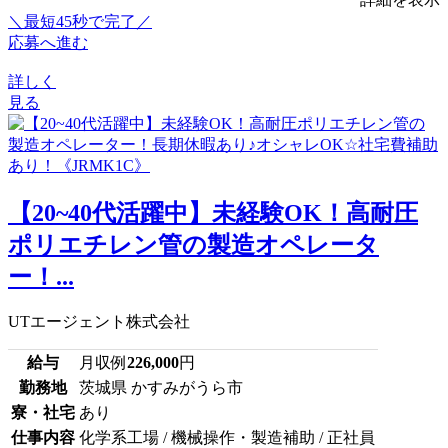
＼最短45秒で完了／
応募へ進む
詳しく
見る
【20~40代活躍中】未経験OK！高耐圧
ポリエチレン管の製造オペレータ
ー！...
UTエージェント株式会社
給与
月収例
226,000
円
勤務地
茨城県 かすみがうら市
寮・社宅
あり
仕事内容
化学系工場 / 機械操作・製造補助 / 正社員