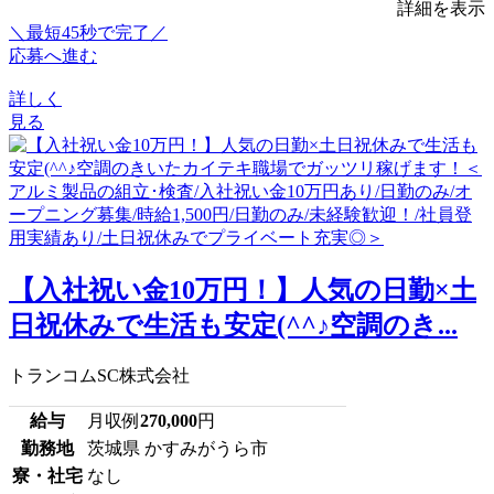
詳細を表示
＼最短45秒で完了／
応募へ進む
詳しく
見る
【入社祝い金10万円！】人気の日勤×土
日祝休みで生活も安定(^^♪空調のき...
トランコムSC株式会社
給与
月収例
270,000
円
勤務地
茨城県 かすみがうら市
寮・社宅
なし