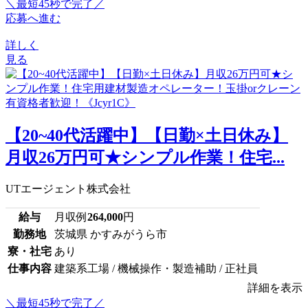
＼最短45秒で完了／
応募へ進む
詳しく
見る
【20~40代活躍中】【日勤×土日休み】
月収26万円可★シンプル作業！住宅...
UTエージェント株式会社
給与
月収例
264,000
円
勤務地
茨城県 かすみがうら市
寮・社宅
あり
仕事内容
建築系工場 / 機械操作・製造補助 / 正社員
詳細を表示
＼最短45秒で完了／