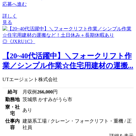
応募へ進む
詳しく
見る
【20~40代活躍中】＼フォークリフト作
業／シンプル作業☆住宅用建材の運搬...
UTエージェント株式会社
給与
月収例
266,000
円
勤務地
茨城県 かすみがうら市
寮・社
あり
宅
仕事内
建築系工場 / クレーン・フォークリフト・重機 / 正
容
社員
詳細を表示