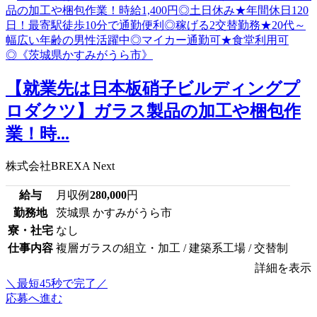
【就業先は日本板硝子ビルディングプ
ロダクツ】ガラス製品の加工や梱包作
業！時...
株式会社BREXA Next
給与
月収例
280,000
円
勤務地
茨城県 かすみがうら市
寮・社宅
なし
仕事内容
複層ガラスの組立・加工 / 建築系工場 / 交替制
詳細を表示
＼最短45秒で完了／
応募へ進む