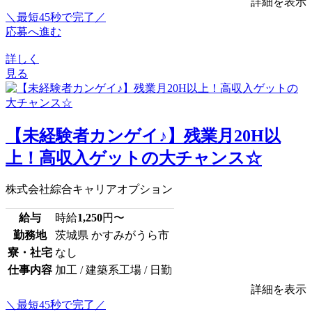
詳細を表示
＼最短45秒で完了／
応募へ進む
詳しく
見る
【未経験者カンゲイ♪】残業月20H以
上！高収入ゲットの大チャンス☆
株式会社綜合キャリアオプション
給与
時給
1,250
円〜
勤務地
茨城県 かすみがうら市
寮・社宅
なし
仕事内容
加工 / 建築系工場 / 日勤
詳細を表示
＼最短45秒で完了／