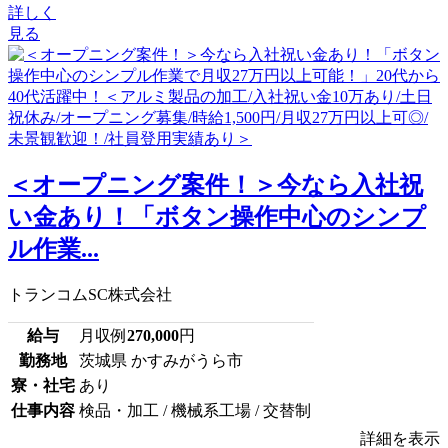
詳しく
見る
＜オープニング案件！＞今なら入社祝
い金あり！「ボタン操作中心のシンプ
ル作業...
トランコムSC株式会社
給与
月収例
270,000
円
勤務地
茨城県 かすみがうら市
寮・社宅
あり
仕事内容
検品・加工 / 機械系工場 / 交替制
詳細を表示