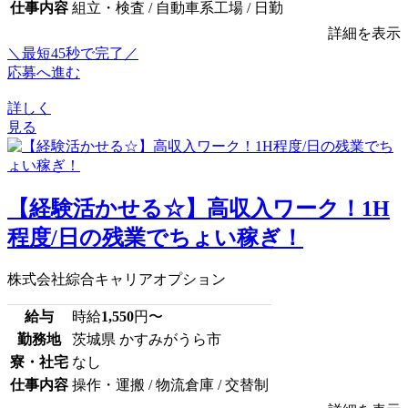
仕事内容
組立・検査 / 自動車系工場 / 日勤
詳細を表示
＼最短45秒で完了／
応募へ進む
詳しく
見る
【経験活かせる☆】高収入ワーク！1H
程度/日の残業でちょい稼ぎ！
株式会社綜合キャリアオプション
給与
時給
1,550
円〜
勤務地
茨城県 かすみがうら市
寮・社宅
なし
仕事内容
操作・運搬 / 物流倉庫 / 交替制