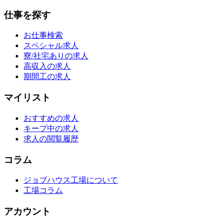
仕事を探す
お仕事検索
スペシャル求人
寮/社宅ありの求人
高収入の求人
期間工の求人
マイリスト
おすすめの求人
キープ中の求人
求人の閲覧履歴
コラム
ジョブハウス工場について
工場コラム
アカウント