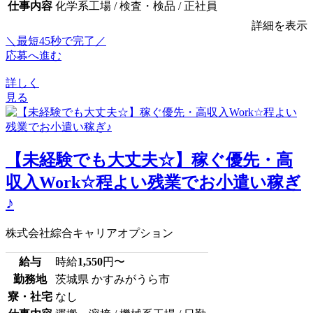
仕事内容
化学系工場 / 検査・検品 / 正社員
詳細を表示
＼最短45秒で完了／
応募へ進む
詳しく
見る
【未経験でも大丈夫☆】稼ぐ優先・高
収入Work☆程よい残業でお小遣い稼ぎ
♪
株式会社綜合キャリアオプション
給与
時給
1,550
円〜
勤務地
茨城県 かすみがうら市
寮・社宅
なし