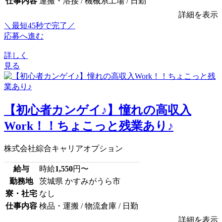
仕事内容
運搬・溶接 / 機械系工場 / 日勤
詳細を表示
＼最短45秒で完了／
応募へ進む
詳しく
見る
【初心者カンゲイ♪】憧れの高収入
Work！！ちょこっと残業あり♪
株式会社綜合キャリアオプション
給与
時給
1,550
円〜
勤務地
茨城県 かすみがうら市
寮・社宅
なし
仕事内容
検品・運搬 / 物流倉庫 / 日勤
詳細を表示