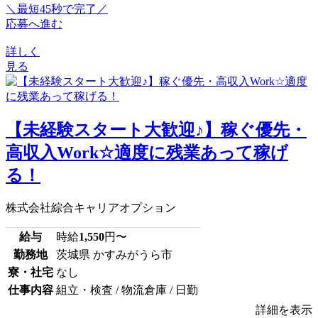
＼最短45秒で完了／
応募へ進む
詳しく
見る
【未経験スタート大歓迎♪】稼ぐ優先・
高収入Work☆適度に残業あって稼げ
る！
株式会社綜合キャリアオプション
給与
時給
1,550
円〜
勤務地
茨城県 かすみがうら市
寮・社宅
なし
仕事内容
組立・検査 / 物流倉庫 / 日勤
詳細を表示