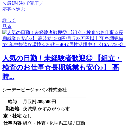
＼最短45秒で完了／
応募へ進む
詳しく
見る
人気の日勤！未経験者歓迎◎ 【組立・
検査のお仕事☆長期就業も安心♪】 高
時...
シーデーピージャパン株式会社
給与
月収例
289,500
円
勤務地
茨城県 かすみがうら市
寮・社宅
なし
仕事内容
組立・検査 / 化学系工場 / 日勤