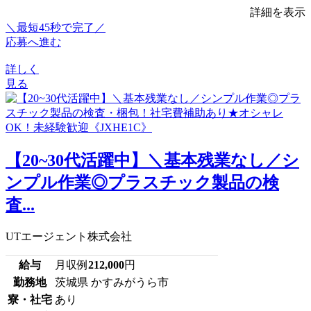
詳細を表示
＼最短45秒で完了／
応募へ進む
詳しく
見る
【20~30代活躍中】＼基本残業なし／シ
ンプル作業◎プラスチック製品の検
査...
UTエージェント株式会社
給与
月収例
212,000
円
勤務地
茨城県 かすみがうら市
寮・社宅
あり