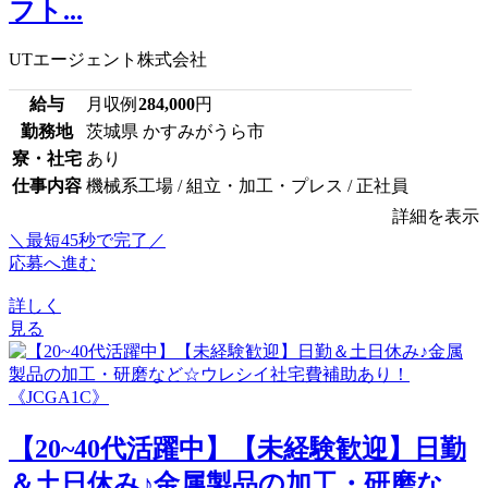
フト...
UTエージェント株式会社
給与
月収例
284,000
円
勤務地
茨城県 かすみがうら市
寮・社宅
あり
仕事内容
機械系工場 / 組立・加工・プレス / 正社員
詳細を表示
＼最短45秒で完了／
応募へ進む
詳しく
見る
【20~40代活躍中】【未経験歓迎】日勤
＆土日休み♪金属製品の加工・研磨な...