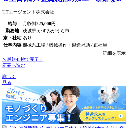
UTエージェント株式会社
給与
月収例
225,000
円
勤務地
茨城県 かすみがうら市
寮・社宅
あり
仕事内容
機械系工場 / 機械操作・製造補助 / 正社員
詳細を表示
＼最短45秒で完了／
応募へ進む
詳しく
見る