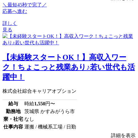
＼最短45秒で完了／
応募へ進む
詳しく
見る
【未経験スタートOK！】高収入ワー
ク！ちょこっと残業あり♪若い世代も活
躍中！
株式会社綜合キャリアオプション
給与
時給
1,550
円〜
勤務地
茨城県 かすみがうら市
寮・社宅
なし
仕事内容
運搬 / 機械系工場 / 日勤
詳細を表示