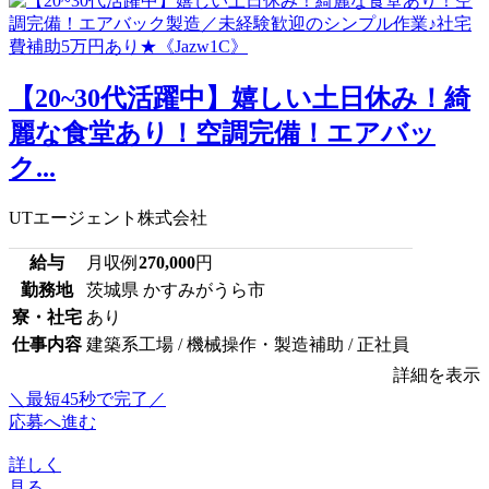
【20~30代活躍中】嬉しい土日休み！綺
麗な食堂あり！空調完備！エアバッ
ク...
UTエージェント株式会社
給与
月収例
270,000
円
勤務地
茨城県 かすみがうら市
寮・社宅
あり
仕事内容
建築系工場 / 機械操作・製造補助 / 正社員
詳細を表示
＼最短45秒で完了／
応募へ進む
詳しく
見る