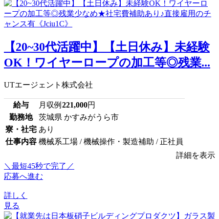
【20~30代活躍中】【土日休み】未経験
OK！ワイヤーロープの加工等◎残業...
UTエージェント株式会社
給与
月収例
221,000
円
勤務地
茨城県 かすみがうら市
寮・社宅
あり
仕事内容
機械系工場 / 機械操作・製造補助 / 正社員
詳細を表示
＼最短45秒で完了／
応募へ進む
詳しく
見る