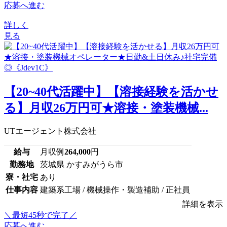
応募へ進む
詳しく
見る
【20~40代活躍中】【溶接経験を活かせ
る】月収26万円可★溶接・塗装機械...
UTエージェント株式会社
給与
月収例
264,000
円
勤務地
茨城県 かすみがうら市
寮・社宅
あり
仕事内容
建築系工場 / 機械操作・製造補助 / 正社員
詳細を表示
＼最短45秒で完了／
応募へ進む