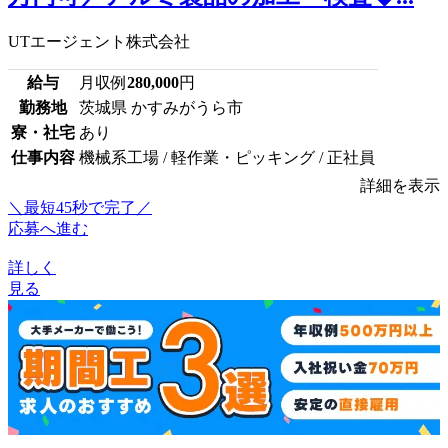
UTエージェント株式会社
給与
月収例
280,000
円
勤務地
茨城県 かすみがうら市
寮・社宅
あり
仕事内容
機械系工場 / 軽作業・ピッキング / 正社員
詳細を表示
＼最短45秒で完了／
応募へ進む
詳しく
見る