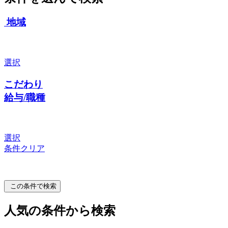
地域
選択
こだわり
給与/職種
選択
条件クリア
この条件で検索
人気の条件から検索