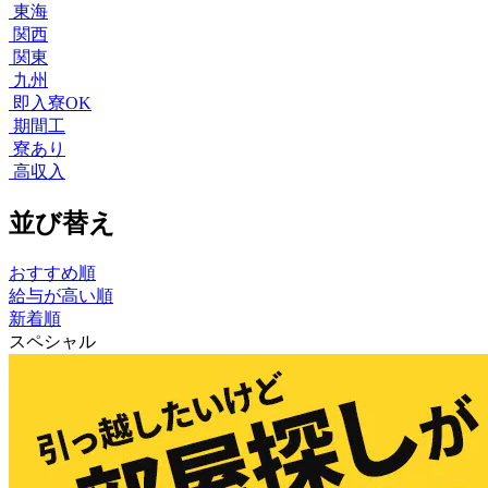
東海
関西
関東
九州
即入寮OK
期間工
寮あり
高収入
並び替え
おすすめ順
給与が高い順
新着順
スペシャル