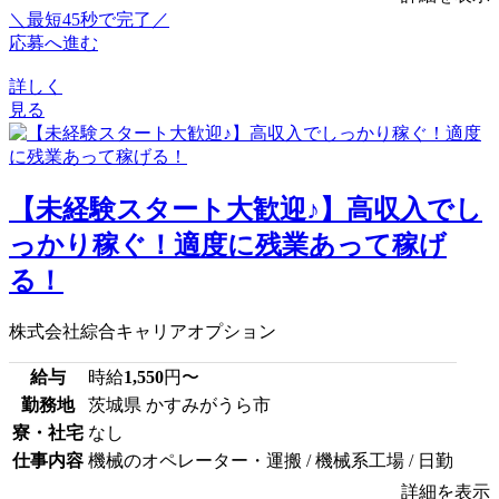
＼最短45秒で完了／
応募へ進む
詳しく
見る
【未経験スタート大歓迎♪】高収入でし
っかり稼ぐ！適度に残業あって稼げ
る！
株式会社綜合キャリアオプション
給与
時給
1,550
円〜
勤務地
茨城県 かすみがうら市
寮・社宅
なし
仕事内容
機械のオペレーター・運搬 / 機械系工場 / 日勤
詳細を表示