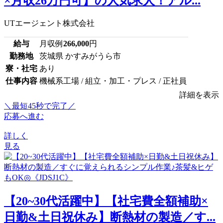
×月収26万円可】の人気求人！アル...
UTエージェント株式会社
給与
月収例
266,000
円
勤務地
茨城県 かすみがうら市
寮・社宅
あり
仕事内容
機械系工場 / 組立・加工・プレス / 正社員
詳細を表示
＼最短45秒で完了／
応募へ進む
詳しく
見る
【20~30代活躍中】【社宅費全額補助×
日勤&土日祝休み】断熱材の製造／す...