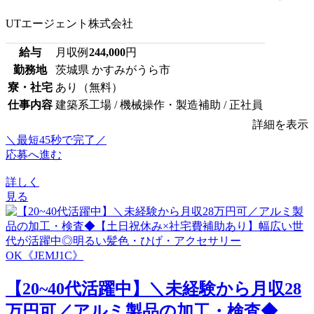
UTエージェント株式会社
給与
月収例
244,000
円
勤務地
茨城県 かすみがうら市
寮・社宅
あり（無料）
仕事内容
建築系工場 / 機械操作・製造補助 / 正社員
詳細を表示
＼最短45秒で完了／
応募へ進む
詳しく
見る
【20~40代活躍中】＼未経験から月収28
万円可／アルミ製品の加工・検査◆...