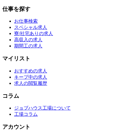
仕事を探す
お仕事検索
スペシャル求人
寮/社宅ありの求人
高収入の求人
期間工の求人
マイリスト
おすすめの求人
キープ中の求人
求人の閲覧履歴
コラム
ジョブハウス工場について
工場コラム
アカウント