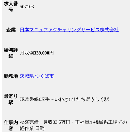
求人番
507103
号
日本マニュファクチャリングサービス株式会社
企業
給与詳
月収例
339,000
円
細
茨城県
つくば市
勤務地
最寄り
JR常磐線(取手～いわき) ひたち野うしく駅
駅
≪寮完備・月収33.5万円・正社員≫機械系工場での
仕事内
軽作業 日勤
容