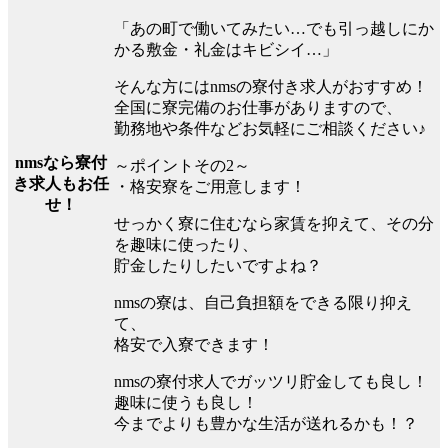
「あの町で働いてみたい…でも引っ越しにか
かる敷金・礼金はキビシイ…」
そんな方にはnmsの寮付き求人がおすすめ！
全国に寮完備のお仕事がありますので、
勤務地や条件などお気軽にご相談ください♪
nmsなら寮付
～ポイントその2～
き求人もお任
・格安寮をご用意します！
せ！
せっかく寮に住むなら家賃を抑えて、その分
を趣味に使ったり、
貯金したりしたいですよね？
nmsの寮は、自己負担額をできる限り抑え
て、
格安で入寮できます！
nmsの寮付求人でガッツリ貯金しても良し！
趣味に使うも良し！
今までよりも豊かな生活が送れるかも！？