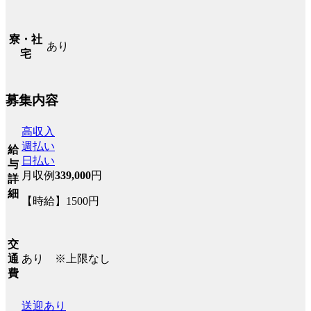
寮・社
あり
宅
募集内容
高収入
週払い
給
日払い
与
月収例
339,000
円
詳
細
【時給】1500円
交
あり ※上限なし
通
費
送迎あり