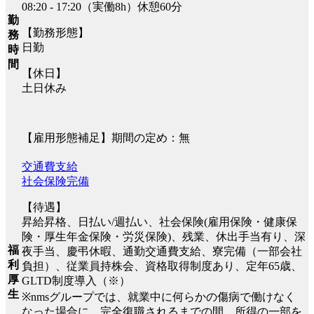
08:20 - 17:20（実働8h）休憩60分
勤
【勤務形態】
務
日勤
時
間
【休日】
土日休み
【雇用形態補足】期間の定め：無
交通費支給
社会保険完備
【待遇】
昇給昇格、日払い/週払い、社会保険(雇用保険・健康保
険・厚生年金保険・労災保険)、残業、休出手当有り、深
福
夜手当、慶弔休暇、通勤交通費支給、寮完備（一部会社
利
負担）、従業員持株会、資格取得制度あり、定年65歳、
厚
GLTD制度導入（※）
生
※nmsグループでは、就業中に何らかの傷病で働けなく
なった場合に、完全復職されるまでの間、所得の一部を