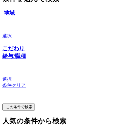
地域
選択
こだわり
給与/職種
選択
条件クリア
この条件で検索
人気の条件から検索