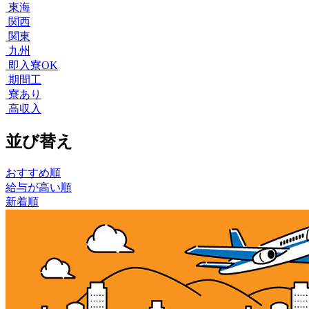
東海
関西
関東
九州
即入寮OK
期間工
寮あり
高収入
並び替え
おすすめ順
給与が高い順
新着順