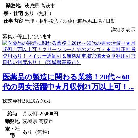
勤務地
茨城県 高萩市
寮・社宅
あり（無料）
仕事内容
管理・材料投入 / 製薬化粧品系工場 / 日勤
詳細を表示
募集が停止しています
医薬品の製造に関わる業務！20代～60
代の男女活躍中★月収例21万以上可！...
株式会社BREXA Next
給与
月収例
220,000
円
勤務地
茨城県 高萩市
寮・社
あり（無料）
宅