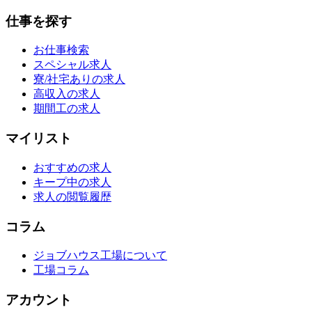
仕事を探す
お仕事検索
スペシャル求人
寮/社宅ありの求人
高収入の求人
期間工の求人
マイリスト
おすすめの求人
キープ中の求人
求人の閲覧履歴
コラム
ジョブハウス工場について
工場コラム
アカウント