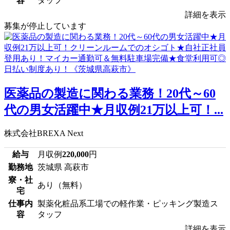
容
タッフ
詳細を表示
募集が停止しています
医薬品の製造に関わる業務！20代～60
代の男女活躍中★月収例21万以上可！...
株式会社BREXA Next
給与
月収例
220,000
円
勤務地
茨城県 高萩市
寮・社
あり（無料）
宅
仕事内
製薬化粧品系工場での軽作業・ピッキング製造ス
容
タッフ
詳細を表示