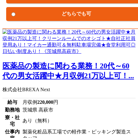
どちらでも可
医薬品の製造に関わる業務！20代～60
代の男女活躍中★月収例21万以上可！...
株式会社BREXA Next
給与
月収例
220,000
円
勤務地
茨城県 高萩市
寮・社
あり（無料）
宅
仕事内
製薬化粧品系工場での軽作業・ピッキング製造ス