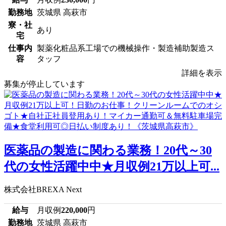
勤務地
茨城県 高萩市
寮・社
あり
宅
仕事内
製薬化粧品系工場での機械操作・製造補助製造ス
容
タッフ
詳細を表示
募集が停止しています
医薬品の製造に関わる業務！20代～30
代の女性活躍中中★月収例21万以上可...
株式会社BREXA Next
給与
月収例
220,000
円
勤務地
茨城県 高萩市