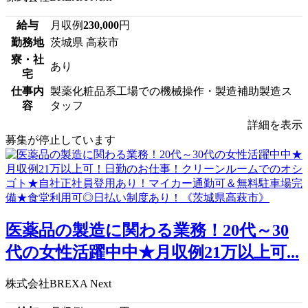
給与
月収例
230,000
円
勤務地
茨城県 高萩市
寮・社
あり
宅
仕事内
製薬化粧品系工場での機械操作・製造補助製造ス
容
タッフ
詳細を表示
募集が停止しています
医薬品の製造に関わる業務！20代～30
代の女性活躍中中★月収例21万以上可...
株式会社BREXA Next