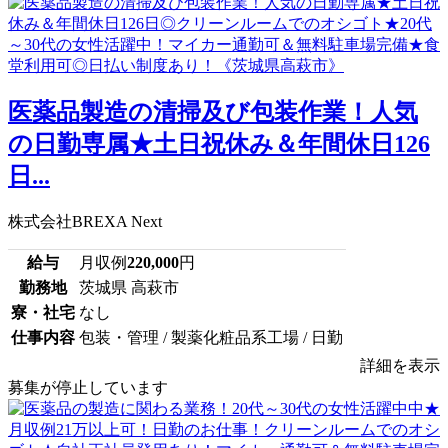
医薬品製造の清掃及び包装作業！人気
の日勤専属★土日祝休み＆年間休日126
日...
株式会社BREXA Next
給与
月収例
220,000
円
勤務地
茨城県 高萩市
寮・社宅
なし
仕事内容
包装・管理 / 製薬化粧品系工場 / 日勤
詳細を表示
募集が停止しています