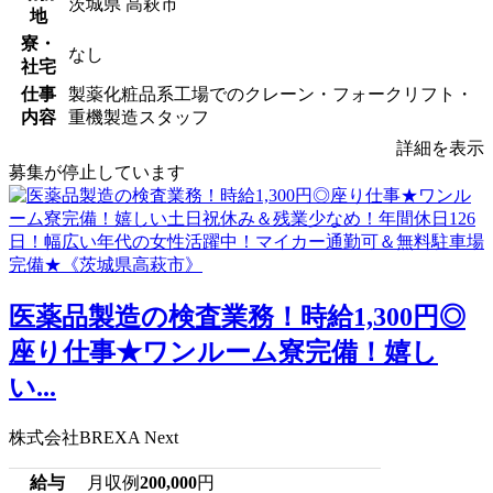
茨城県 高萩市
地
寮・
なし
社宅
仕事
製薬化粧品系工場でのクレーン・フォークリフト・
内容
重機製造スタッフ
詳細を表示
募集が停止しています
医薬品製造の検査業務！時給1,300円◎
座り仕事★ワンルーム寮完備！嬉し
い...
株式会社BREXA Next
給与
月収例
200,000
円