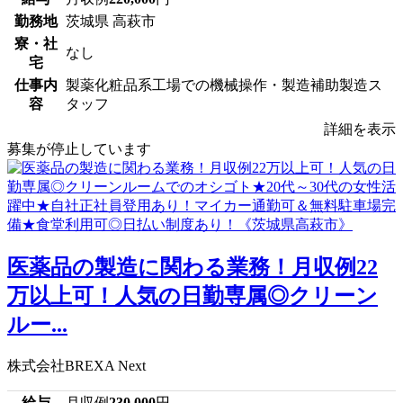
勤務地
茨城県 高萩市
寮・社
なし
宅
仕事内
製薬化粧品系工場での機械操作・製造補助製造ス
容
タッフ
詳細を表示
募集が停止しています
医薬品の製造に関わる業務！月収例22
万以上可！人気の日勤専属◎クリーン
ルー...
株式会社BREXA Next
給与
月収例
230,000
円