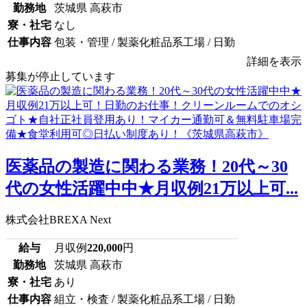
勤務地
茨城県 高萩市
寮・社宅
なし
仕事内容
包装・管理 / 製薬化粧品系工場 / 日勤
詳細を表示
募集が停止しています
医薬品の製造に関わる業務！20代～30
代の女性活躍中中★月収例21万以上可...
株式会社BREXA Next
給与
月収例
220,000
円
勤務地
茨城県 高萩市
寮・社宅
あり
仕事内容
組立・検査 / 製薬化粧品系工場 / 日勤