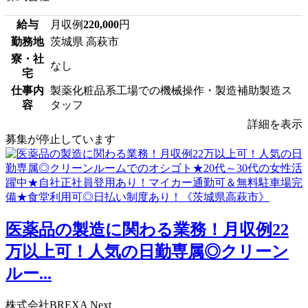
給与
月収例
220,000
円
勤務地
茨城県 高萩市
寮・社
なし
宅
仕事内
製薬化粧品系工場での機械操作・製造補助製造ス
容
タッフ
詳細を表示
募集が停止しています
医薬品の製造に関わる業務！月収例22
万以上可！人気の日勤専属◎クリーン
ルー...
株式会社BREXA Next