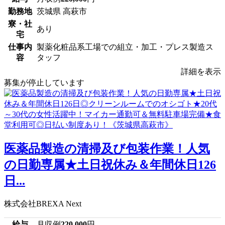
勤務地
茨城県 高萩市
寮・社
あり
宅
仕事内
製薬化粧品系工場での組立・加工・プレス製造ス
容
タッフ
詳細を表示
募集が停止しています
医薬品製造の清掃及び包装作業！人気
の日勤専属★土日祝休み＆年間休日126
日...
株式会社BREXA Next
給与
月収例
220,000
円