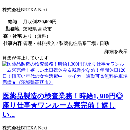
株式会社BREXA Next
給与
月収例
220,000
円
勤務地
茨城県 高萩市
寮・社宅
あり（無料）
仕事内容
管理・材料投入 / 製薬化粧品系工場 / 日勤
詳細を表示
募集が停止しています
医薬品製造の検査業務！時給1,300円◎
座り仕事★ワンルーム寮完備！嬉し
い...
株式会社BREXA Next