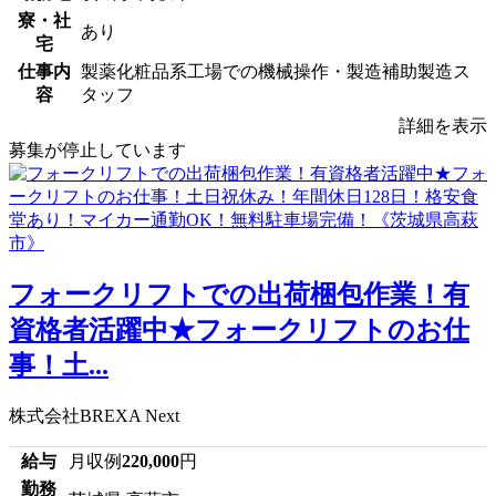
寮・社
あり
宅
仕事内
製薬化粧品系工場での機械操作・製造補助製造ス
容
タッフ
詳細を表示
募集が停止しています
フォークリフトでの出荷梱包作業！有
資格者活躍中★フォークリフトのお仕
事！土...
株式会社BREXA Next
給与
月収例
220,000
円
勤務