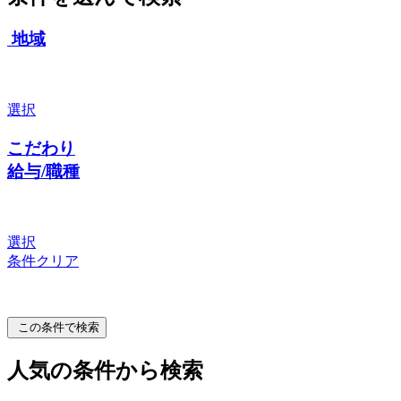
地域
選択
こだわり
給与/職種
選択
条件クリア
この条件で検索
人気の条件から検索