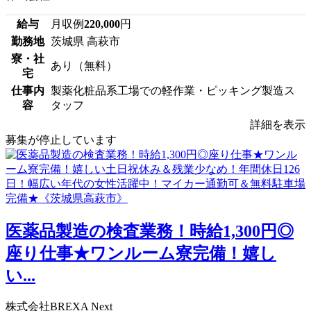
給与
月収例
220,000
円
勤務地
茨城県 高萩市
寮・社
あり（無料）
宅
仕事内
製薬化粧品系工場での軽作業・ピッキング製造ス
容
タッフ
詳細を表示
募集が停止しています
医薬品製造の検査業務！時給1,300円◎
座り仕事★ワンルーム寮完備！嬉し
い...
株式会社BREXA Next