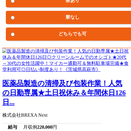
寮あり
寮なし
どちらでも可
医薬品製造の清掃及び包装作業！人気
の日勤専属★土日祝休み＆年間休日126
日...
株式会社BREXA Next
給与
月収例
220,000
円