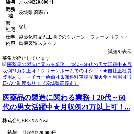
給与
月収例
220,000
円
勤務
茨城県 高萩市
地
寮・
なし
社宅
仕事
製薬化粧品系工場でのクレーン・フォークリフト・
内容
重機製造スタッフ
詳細を表示
募集が停止しています
医薬品の製造に関わる業務！20代～60
代の男女活躍中★月収例21万以上可！...
株式会社BREXA Next
給与
月収例
220,000
円