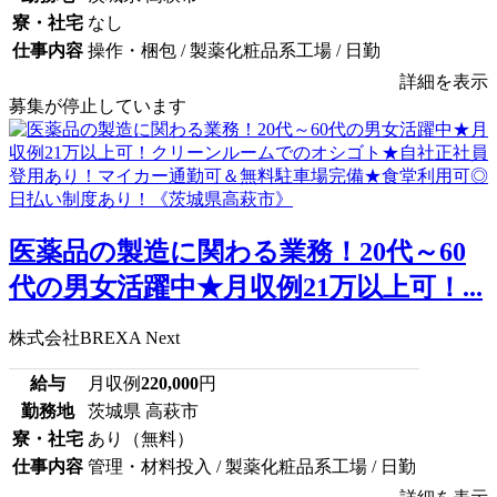
寮・社宅
なし
仕事内容
操作・梱包 / 製薬化粧品系工場 / 日勤
詳細を表示
募集が停止しています
医薬品の製造に関わる業務！20代～60
代の男女活躍中★月収例21万以上可！...
株式会社BREXA Next
給与
月収例
220,000
円
勤務地
茨城県 高萩市
寮・社宅
あり（無料）
仕事内容
管理・材料投入 / 製薬化粧品系工場 / 日勤