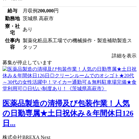
給与
月収例
200,000
円
勤務地
茨城県 高萩市
寮・社
あり
宅
仕事内
製薬化粧品系工場での機械操作・製造補助製造ス
容
タッフ
詳細を表示
募集が停止しています
医薬品製造の清掃及び包装作業！人気
の日勤専属★土日祝休み＆年間休日126
日...
株式会社BREXA Next