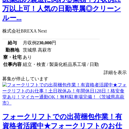
万以上可！人気の日勤専属◎クリーン
ルー...
株式会社BREXA Next
給与
月収例
230,000
円
勤務地
茨城県 高萩市
寮・社宅
あり
仕事内容
組立・検査 / 製薬化粧品系工場 / 日勤
詳細を表示
募集が停止しています
フォークリフトでの出荷梱包作業！有
資格者活躍中★フォークリフトのお仕