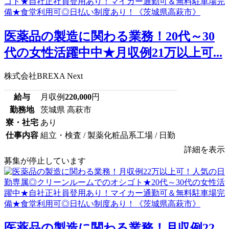
医薬品の製造に関わる業務！20代～30
代の女性活躍中中★月収例21万以上可...
株式会社BREXA Next
給与
月収例
220,000
円
勤務地
茨城県 高萩市
寮・社宅
あり
仕事内容
組立・検査 / 製薬化粧品系工場 / 日勤
詳細を表示
募集が停止しています
医薬品の製造に関わる業務！月収例22