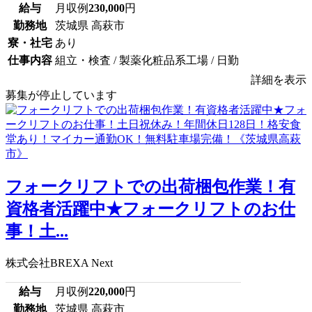
給与
月収例
230,000
円
勤務地
茨城県 高萩市
寮・社宅
あり
仕事内容
組立・検査 / 製薬化粧品系工場 / 日勤
詳細を表示
募集が停止しています
フォークリフトでの出荷梱包作業！有
資格者活躍中★フォークリフトのお仕
事！土...
株式会社BREXA Next
給与
月収例
220,000
円
勤務地
茨城県 高萩市