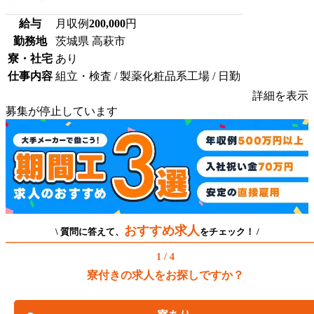
給与
月収例
200,000
円
勤務地
茨城県 高萩市
寮・社宅
あり
仕事内容
組立・検査 / 製薬化粧品系工場 / 日勤
詳細を表示
募集が停止しています
おすすめ求人
\ 質問に答えて、
をチェック！ /
1 / 4
寮付きの求人をお探しですか？