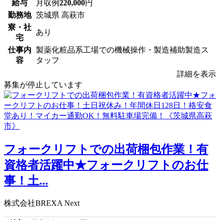
給与
月収例
220,000
円
勤務地
茨城県 高萩市
寮・社
あり
宅
仕事内
製薬化粧品系工場での機械操作・製造補助製造ス
容
タッフ
詳細を表示
募集が停止しています
フォークリフトでの出荷梱包作業！有
資格者活躍中★フォークリフトのお仕
事！土...
株式会社BREXA Next