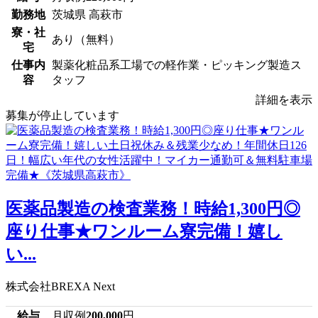
勤務地
茨城県 高萩市
寮・社
あり（無料）
宅
仕事内
製薬化粧品系工場での軽作業・ピッキング製造ス
容
タッフ
詳細を表示
募集が停止しています
医薬品製造の検査業務！時給1,300円◎
座り仕事★ワンルーム寮完備！嬉し
い...
株式会社BREXA Next
給与
月収例
200,000
円