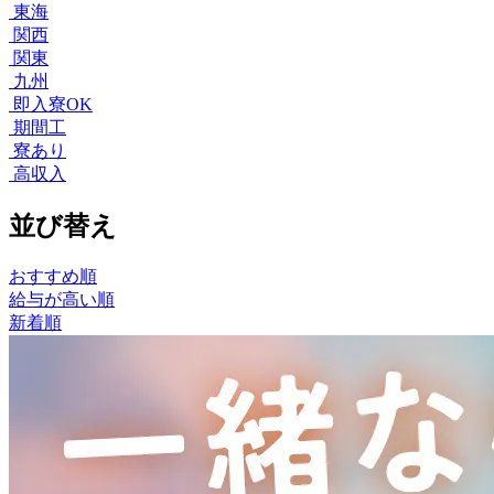
東海
関西
関東
九州
即入寮OK
期間工
寮あり
高収入
並び替え
おすすめ順
給与が高い順
新着順