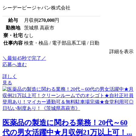
シーデーピージャパン株式会社
給与
月収例
270,000
円
勤務地
茨城県 高萩市
寮・社宅
なし
仕事内容
検査・検品 / 電子部品系工場 / 日勤
詳細を表示
＼最短45秒で完了／
応募へ進む
詳しく
見る
医薬品の製造に関わる業務！20代～60
代の男女活躍中★月収例21万以上可！...