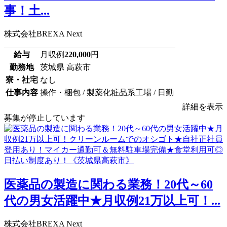
事！土...
株式会社BREXA Next
給与
月収例
220,000
円
勤務地
茨城県 高萩市
寮・社宅
なし
仕事内容
操作・梱包 / 製薬化粧品系工場 / 日勤
詳細を表示
募集が停止しています
医薬品の製造に関わる業務！20代～60
代の男女活躍中★月収例21万以上可！...
株式会社BREXA Next