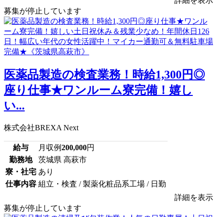
詳細を表示
募集が停止しています
医薬品製造の検査業務！時給1,300円◎
座り仕事★ワンルーム寮完備！嬉し
い...
株式会社BREXA Next
給与
月収例
200,000
円
勤務地
茨城県 高萩市
寮・社宅
あり
仕事内容
組立・検査 / 製薬化粧品系工場 / 日勤
詳細を表示
募集が停止しています