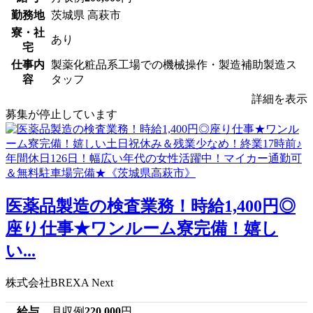
勤務地
茨城県 高萩市
寮・社
あり
宅
仕事内
製薬化粧品系工場での機械操作・製造補助製造ス
容
タッフ
詳細を表示
募集が停止しています
医薬品製造の検査業務！時給1,400円◎
座り仕事★ワンルーム寮完備！嬉し
い...
株式会社BREXA Next
給与
月収例
220,000
円