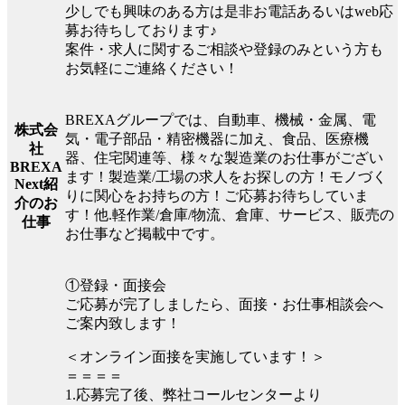
少しでも興味のある方は是非お電話あるいはweb応
募お待ちしております♪
案件・求人に関するご相談や登録のみという方も
お気軽にご連絡ください！
BREXAグループでは、自動車、機械・金属、電
株式会
気・電子部品・精密機器に加え、食品、医療機
社
器、住宅関連等、様々な製造業のお仕事がござい
BREXA
ます！製造業/工場の求人をお探しの方！モノづく
Next紹
りに関心をお持ちの方！ご応募お待ちしていま
介のお
す！他.軽作業/倉庫/物流、倉庫、サービス、販売の
仕事
お仕事など掲載中です。
①登録・面接会
ご応募が完了しましたら、面接・お仕事相談会へ
ご案内致します！
＜オンライン面接を実施しています！＞
＝＝＝＝
1.応募完了後、弊社コールセンターより