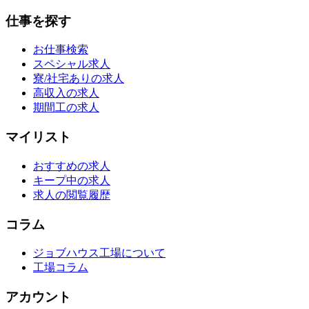
仕事を探す
お仕事検索
スペシャル求人
寮/社宅ありの求人
高収入の求人
期間工の求人
マイリスト
おすすめの求人
キープ中の求人
求人の閲覧履歴
コラム
ジョブハウス工場について
工場コラム
アカウント