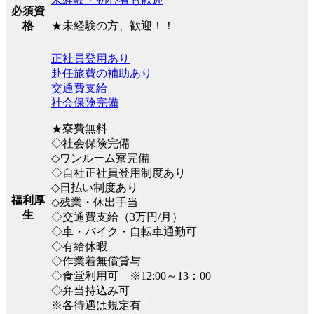
必須資
★未経験の方、歓迎！！
格
正社員登用あり
赴任旅費の補助あり
交通費支給
社会保険完備
★寮費無料
◇社会保険完備
◇ワンルーム寮完備
◇自社正社員登用制度あり
◇日払い制度あり
福利厚
◇残業・休出手当
生
◇交通費支給（3万円/月）
◇車・バイク・自転車通勤可
◇有給休暇
◇作業着無償貸与
◇食堂利用可 ※12:00～13：00
◇弁当持込み可
※各待遇は規定有