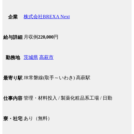
株式会社BREXA Next
企業
月収例
220,000
円
給与詳細
茨城県
高萩市
勤務地
JR常磐線(取手～いわき) 高萩駅
最寄り駅
管理・材料投入 / 製薬化粧品系工場 / 日勤
仕事内容
あり（無料）
寮・社宅