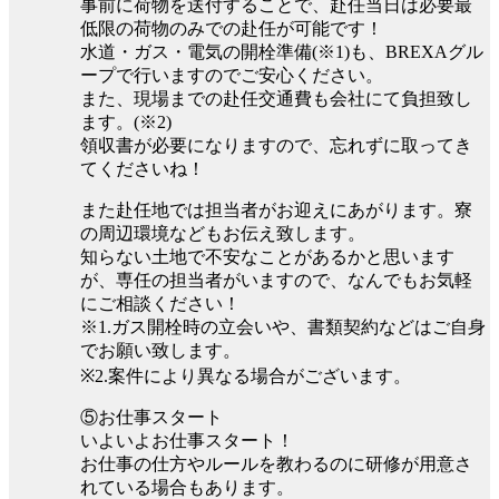
事前に荷物を送付することで、赴任当日は必要最
低限の荷物のみでの赴任が可能です！
水道・ガス・電気の開栓準備(※1)も、BREXAグル
ープで行いますのでご安心ください。
また、現場までの赴任交通費も会社にて負担致し
ます。(※2)
領収書が必要になりますので、忘れずに取ってき
てくださいね！
また赴任地では担当者がお迎えにあがります。寮
の周辺環境などもお伝え致します。
知らない土地で不安なことがあるかと思います
が、専任の担当者がいますので、なんでもお気軽
にご相談ください！
※1.ガス開栓時の立会いや、書類契約などはご自身
でお願い致します。
※2.案件により異なる場合がございます。
⑤お仕事スタート
いよいよお仕事スタート！
お仕事の仕方やルールを教わるのに研修が用意さ
れている場合もあります。