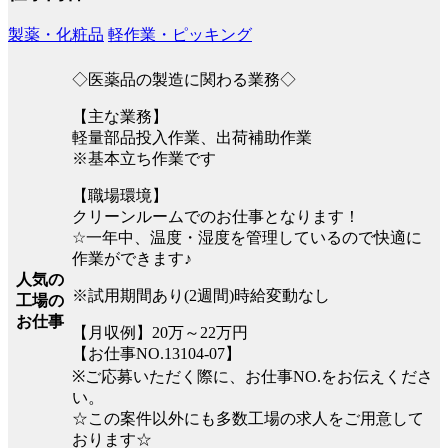
製薬・化粧品
軽作業・ピッキング
◇医薬品の製造に関わる業務◇
【主な業務】
軽量部品投入作業、出荷補助作業
※基本立ち作業です
【職場環境】
クリーンルームでのお仕事となります！
☆一年中、温度・湿度を管理しているので快適に
作業ができます♪
人気の
※試用期間あり(2週間)時給変動なし
工場の
お仕事
【月収例】20万～22万円
【お仕事NO.13104-07】
※ご応募いただく際に、お仕事NO.をお伝えくださ
い。
☆この案件以外にも多数工場の求人をご用意して
おります☆