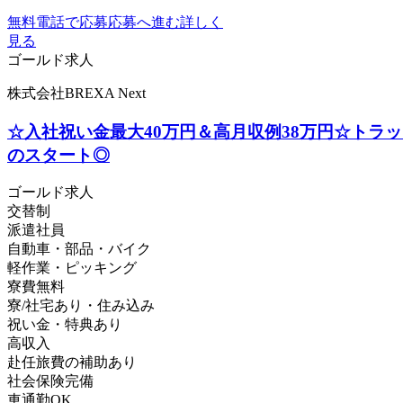
無料電話で応募
応募へ進む
詳しく
見る
ゴールド求人
株式会社BREXA Next
☆入社祝い金最大40万円＆高月収例38万円☆トラ
のスタート◎
ゴールド求人
交替制
派遣社員
自動車・部品・バイク
軽作業・ピッキング
寮費無料
寮/社宅あり・住み込み
祝い金・特典あり
高収入
赴任旅費の補助あり
社会保険完備
車通勤OK