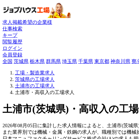
求人掲載希望の企業様
仕事検索
キープ
閲覧履歴
ログイン
会員登録
全国
茨城県
栃木県
群馬県
埼玉県
千葉県
東京都
神奈川県
寮
工場・製造業求人
茨城県の工場求人
土浦市の工場求人
土浦市・高収入の工場求人
土浦市(茨城県)・高収入の工場
2026年08月05日に集計した求人情報によると、土浦市(茨城
また業界別では機械・金属・鉄鋼の求人が、職種別では機械
日本マニュファクチャリングサービス株式会社(A)の求人も