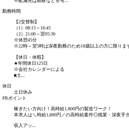
※配属先は経験などを考...
勤務時間
【2交替制】
（1）08:15～16:45
（2）21:00～翌05:30
※休憩45分
※22時～翌5時は深夜勤務のため18歳以上の方に限りま
【休日・休暇】
★年間休日125日
※会社カレンダーによる
■土...
休日
土日休み
PRポイント
稼ぎたい方向け！高時給1,800円の製造ワーク！
本求人は＼時給1,800円／の高時給案件◎残業・深夜
収入アッ...