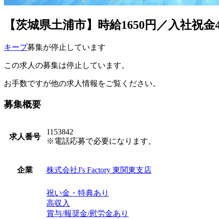
【茨城県土浦市】時給1650円／入社祝金
キープ
募集が停止しています
この求人の募集は停止しています。
お手数ですが他の求人情報をご覧ください。
募集概要
1153842
求人番号
※電話応募で必要になります。
株式会社J's Factory 東関東支店
企業
祝い金・特典あり
高収入
賞与/報奨金/慰労金あり