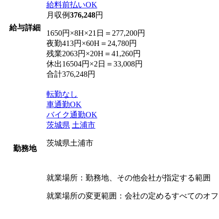
給料前払いOK
月収例
376,248
円
給与詳細
1650円×8H×21日＝277,200円
夜勤413円×60H＝24,780円
残業2063円×20H＝41,260円
休出16504円×2日＝33,008円
合計376,248円
転勤なし
車通勤OK
バイク通勤OK
茨城県
土浦市
茨城県土浦市
勤務地
就業場所：勤務地、その他会社が指定する範囲
就業場所の変更範囲：会社の定めるすべてのオフ