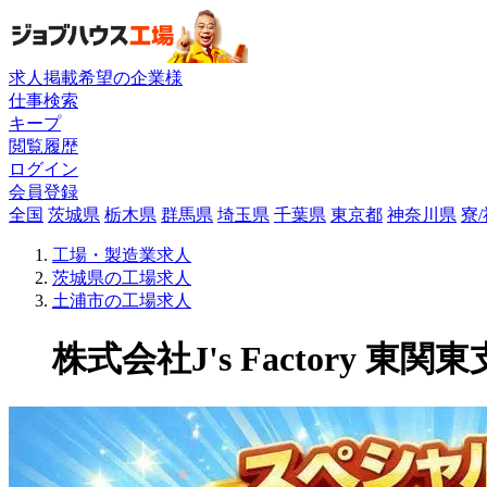
求人掲載希望の企業様
仕事検索
キープ
閲覧履歴
ログイン
会員登録
全国
茨城県
栃木県
群馬県
埼玉県
千葉県
東京都
神奈川県
寮
工場・製造業求人
茨城県の工場求人
土浦市の工場求人
株式会社J's Factory 東関