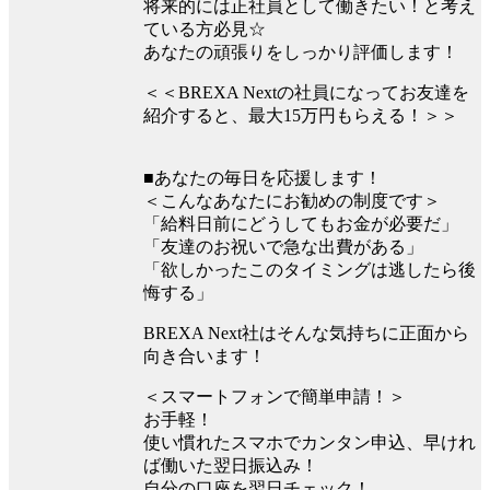
将来的には正社員として働きたい！と考え
ている方必見☆
あなたの頑張りをしっかり評価します！
＜＜BREXA Nextの社員になってお友達を
紹介すると、最大15万円もらえる！＞＞
■あなたの毎日を応援します！
＜こんなあなたにお勧めの制度です＞
「給料日前にどうしてもお金が必要だ」
「友達のお祝いで急な出費がある」
「欲しかったこのタイミングは逃したら後
悔する」
BREXA Next社はそんな気持ちに正面から
向き合います！
＜スマートフォンで簡単申請！＞
お手軽！
使い慣れたスマホでカンタン申込、早けれ
ば働いた翌日振込み！
自分の口座を翌日チェック！