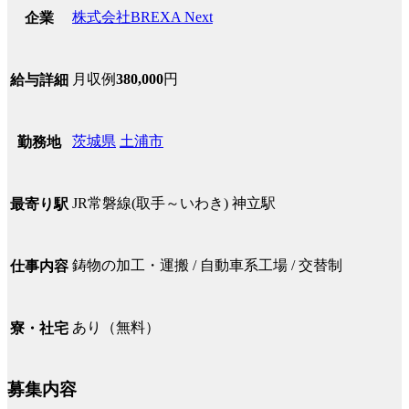
株式会社BREXA Next
企業
月収例
380,000
円
給与詳細
茨城県
土浦市
勤務地
JR常磐線(取手～いわき) 神立駅
最寄り駅
鋳物の加工・運搬 / 自動車系工場 / 交替制
仕事内容
あり（無料）
寮・社宅
募集内容