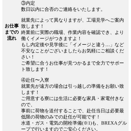
③内定
数日以内に合否のご連絡をいたします。
就業先によって異なりますが、工場見学へご案内
お仕事
致します！
までの
終業前に実際の職場、作業内容を確認でき、より
流れ
働くイメージがつきますよ！
もし内定後や見学後に「イメージと違う…」など
不安なことがございましたらお気軽にご相談くだ
さい！
ご希望に合うお仕事が見つかるまで全力でサポー
ト致します！
④赴任〜入寮
就業先が遠方の場合は引っ越しの準備をお願い致
します！
ご用意する寮には生活に必要な家具・家電付きな
ので、
事前に荷物を送付することで、赴任当日は必要最
低限の荷物のみでの赴任が可能です！
水道・ガス・電気の開栓準備(※1)も、BREXAグル
ープで行いますのでご安心ください。