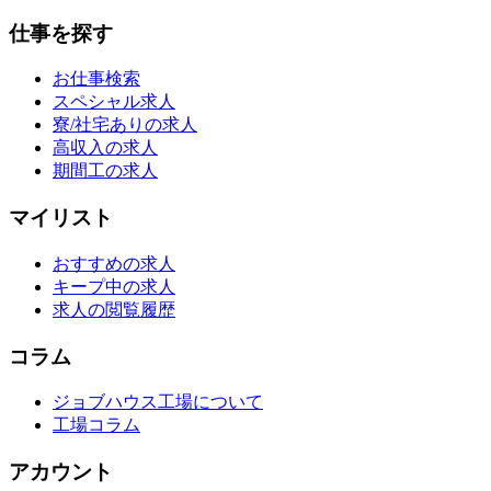
仕事を探す
お仕事検索
スペシャル求人
寮/社宅ありの求人
高収入の求人
期間工の求人
マイリスト
おすすめの求人
キープ中の求人
求人の閲覧履歴
コラム
ジョブハウス工場について
工場コラム
アカウント