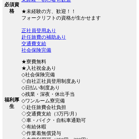
必須資
格
★未経験の方、歓迎！！
フォークリフトの資格が生かせます
正社員登用あり
赴任旅費の補助あり
交通費支給
社会保険完備
★寮費無料
★入社祝金あり
◇社会保険完備
◇自社正社員登用制度あり
◇日払い制度あり
◇残業・深夜・休出手当
福利厚
◇ワンルーム寮完備
生
◇赴任旅費会社負担
◇交通費支給（3万円/月）
◇車・バイク・自転車通勤可
◇有給休暇
◇作業着無償貸与