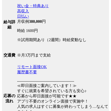
祝い金・特典あり
高収入
日払い
月収例
380,000
円
給与詳
細
時給 1600円
※試用期間あり（2週間）時給変動なし
※月3万円まで支給
交通費
リモート面接OK
履歴書不要
----------------------------------------------
≪即日面接ご案内しています！≫
すぐに就業を希望されている方も安心♪
応募の
応募から即日面接が可能です★★
流れ
アプリ不要のオンライン面接で実施中！
人気の求人はすぐに募集が終わってしまう…なんて