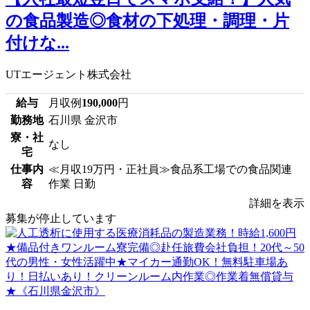
の食品製造◎食材の下処理・調理・片
付けな...
UTエージェント株式会社
給与
月収例
190,000
円
勤務地
石川県 金沢市
寮・社
なし
宅
仕事内
≪月収19万円・正社員≫食品系工場での食品関連
容
作業 日勤
詳細を表示
募集が停止しています