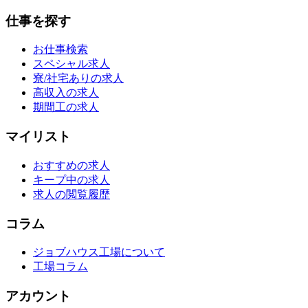
仕事を探す
お仕事検索
スペシャル求人
寮/社宅ありの求人
高収入の求人
期間工の求人
マイリスト
おすすめの求人
キープ中の求人
求人の閲覧履歴
コラム
ジョブハウス工場について
工場コラム
アカウント