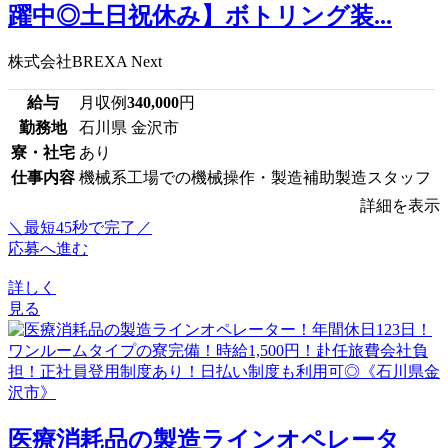
躍中◎土日祝休み】ボトリング装...
株式会社BREXA Next
給与
月収例
340,000
円
勤務地
石川県 金沢市
寮・社宅
あり
仕事内容
機械系工場での機械操作・製造補助製造スタッフ
詳細を表示
＼最短45秒で完了／
応募へ進む
詳しく
見る
医療消耗品の製造ラインオペレータ