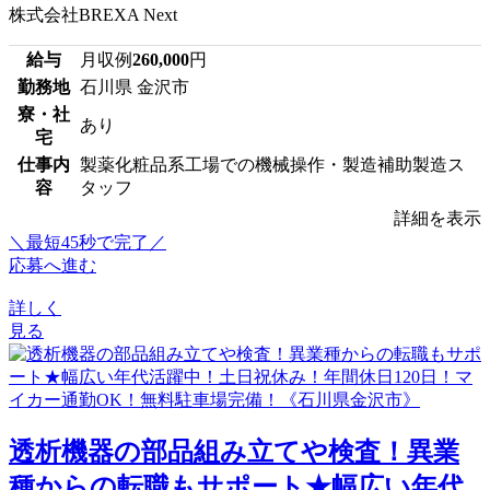
株式会社BREXA Next
給与
月収例
260,000
円
勤務地
石川県 金沢市
寮・社
あり
宅
仕事内
製薬化粧品系工場での機械操作・製造補助製造ス
容
タッフ
詳細を表示
＼最短45秒で完了／
応募へ進む
詳しく
見る
透析機器の部品組み立てや検査！異業
種からの転職もサポート★幅広い年代