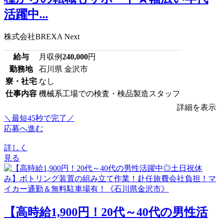
活躍中...
株式会社BREXA Next
給与
月収例
240,000
円
勤務地
石川県 金沢市
寮・社宅
なし
仕事内容
機械系工場での検査・検品製造スタッフ
詳細を表示
＼最短45秒で完了／
応募へ進む
詳しく
見る
【高時給1,900円！20代～40代の男性活