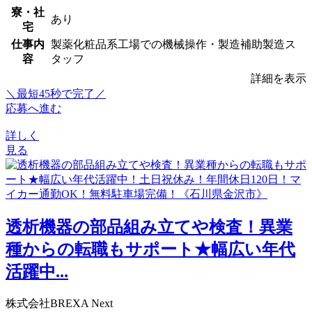
寮・社
あり
宅
仕事内
製薬化粧品系工場での機械操作・製造補助製造ス
容
タッフ
詳細を表示
＼最短45秒で完了／
応募へ進む
詳しく
見る
透析機器の部品組み立てや検査！異業
種からの転職もサポート★幅広い年代
活躍中...
株式会社BREXA Next