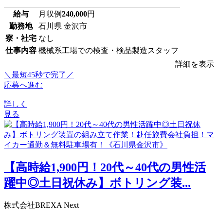
給与
月収例
240,000
円
勤務地
石川県 金沢市
寮・社宅
なし
仕事内容
機械系工場での検査・検品製造スタッフ
詳細を表示
＼最短45秒で完了／
応募へ進む
詳しく
見る
【高時給1,900円！20代～40代の男性活
躍中◎土日祝休み】ボトリング装...
株式会社BREXA Next