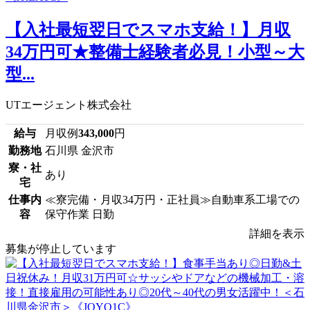
【入社最短翌日でスマホ支給！】月収
34万円可★整備士経験者必見！小型～大
型...
UTエージェント株式会社
給与
月収例
343,000
円
勤務地
石川県 金沢市
寮・社
あり
宅
仕事内
≪寮完備・月収34万円・正社員≫自動車系工場での
容
保守作業 日勤
詳細を表示
募集が停止しています