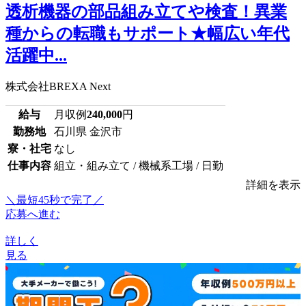
透析機器の部品組み立てや検査！異業
種からの転職もサポート★幅広い年代
活躍中...
株式会社BREXA Next
給与
月収例
240,000
円
勤務地
石川県 金沢市
寮・社宅
なし
仕事内容
組立・組み立て / 機械系工場 / 日勤
詳細を表示
＼最短45秒で完了／
応募へ進む
詳しく
見る