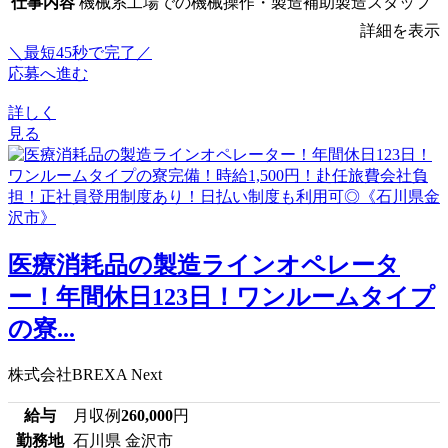
仕事内容
機械系工場での機械操作・製造補助製造スタッフ
詳細を表示
＼最短45秒で完了／
応募へ進む
詳しく
見る
医療消耗品の製造ラインオペレータ
ー！年間休日123日！ワンルームタイプ
の寮...
株式会社BREXA Next
給与
月収例
260,000
円
勤務地
石川県 金沢市