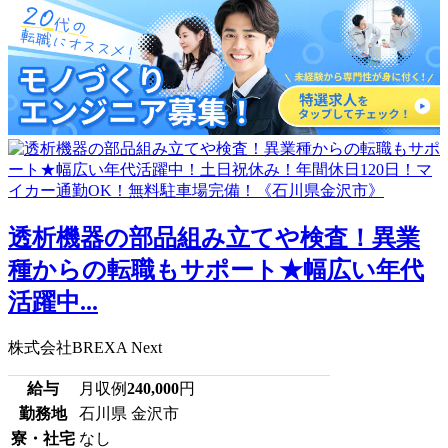
透析機器の部品組み立てや検査！異業
種からの転職もサポート★幅広い年代
活躍中...
株式会社BREXA Next
給与
月収例
240,000
円
勤務地
石川県 金沢市
寮・社宅
なし