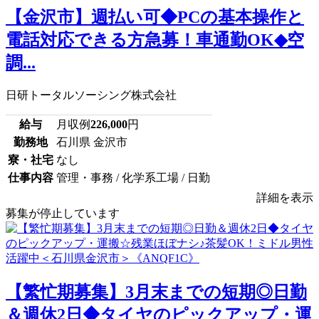
【金沢市】週払い可◆PCの基本操作と
電話対応できる方急募！車通勤OK◆空
調...
日研トータルソーシング株式会社
給与
月収例
226,000
円
勤務地
石川県 金沢市
寮・社宅
なし
仕事内容
管理・事務 / 化学系工場 / 日勤
詳細を表示
募集が停止しています
【繁忙期募集】3月末までの短期◎日勤
＆週休2日◆タイヤのピックアップ・運