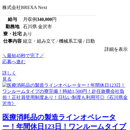
株式会社BREXA Next
給与
月収例
340,000
円
勤務地
石川県 金沢市
寮・社宅
あり
仕事内容
組立・組み立て / 機械系工場 / 日勤
詳細を表示
＼最短45秒で完了／
応募へ進む
詳しく
見る
医療消耗品の製造ラインオペレータ
ー！年間休日123日！ワンルームタイプ