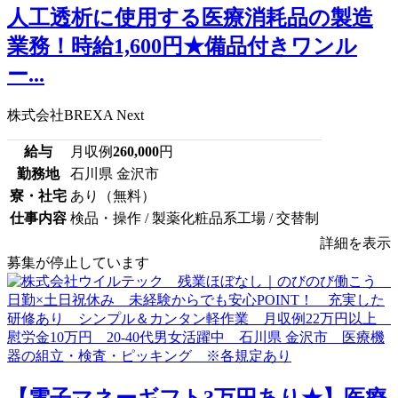
人工透析に使用する医療消耗品の製造
業務！時給1,600円★備品付きワンル
ー...
株式会社BREXA Next
給与
月収例
260,000
円
勤務地
石川県 金沢市
寮・社宅
あり（無料）
仕事内容
検品・操作 / 製薬化粧品系工場 / 交替制
詳細を表示
募集が停止しています
【電子マネーギフト3万円あり★】医療