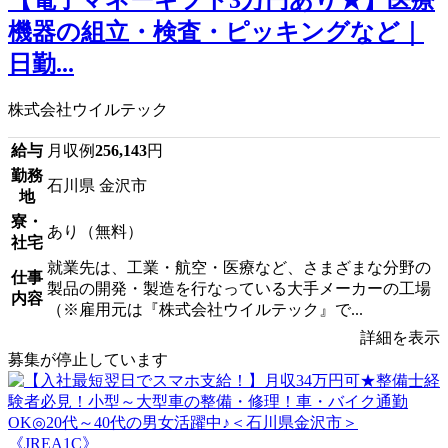
機器の組立・検査・ピッキングなど｜
日勤...
株式会社ウイルテック
給与
月収例
256,143
円
勤務
石川県 金沢市
地
寮・
あり（無料）
社宅
就業先は、工業・航空・医療など、さまざまな分野の
仕事
製品の開発・製造を行なっている大手メーカーの工場
内容
（※雇用元は『株式会社ウイルテック』で...
詳細を表示
募集が停止しています