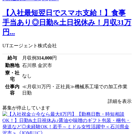
【入社最短翌日でスマホ支給！】食事
手当あり◎日勤&土日祝休み！月収31万
円...
UTエージェント株式会社
給与
月収例
314,000
円
勤務地
石川県 金沢市
寮・社
なし
宅
仕事内
≪月収31万円・正社員≫機械系工場での加工作業
容
日勤
詳細を表示
募集が停止しています