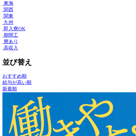
東海
関西
関東
九州
即入寮OK
期間工
寮あり
高収入
並び替え
おすすめ順
給与が高い順
新着順