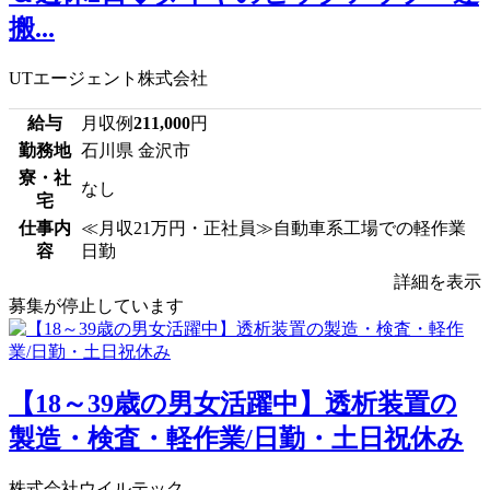
搬...
UTエージェント株式会社
給与
月収例
211,000
円
勤務地
石川県 金沢市
寮・社
なし
宅
仕事内
≪月収21万円・正社員≫自動車系工場での軽作業
容
日勤
詳細を表示
募集が停止しています
【18～39歳の男女活躍中】透析装置の
製造・検査・軽作業/日勤・土日祝休み
株式会社ウイルテック