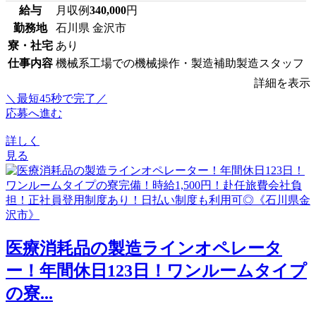
給与
月収例
340,000
円
勤務地
石川県 金沢市
寮・社宅
あり
仕事内容
機械系工場での機械操作・製造補助製造スタッフ
詳細を表示
＼最短45秒で完了／
応募へ進む
詳しく
見る
医療消耗品の製造ラインオペレータ
ー！年間休日123日！ワンルームタイプ
の寮...