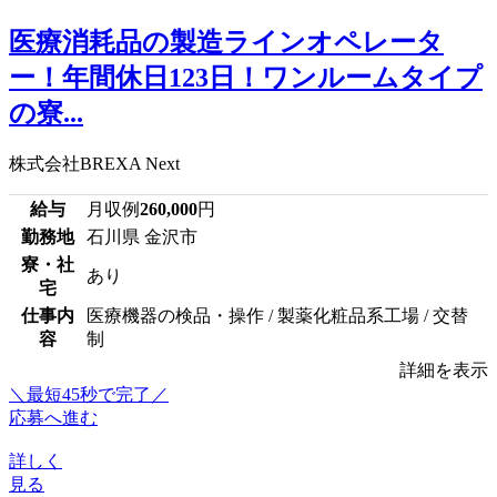
医療消耗品の製造ラインオペレータ
ー！年間休日123日！ワンルームタイプ
の寮...
株式会社BREXA Next
給与
月収例
260,000
円
勤務地
石川県 金沢市
寮・社
あり
宅
仕事内
医療機器の検品・操作 / 製薬化粧品系工場 / 交替
容
制
詳細を表示
＼最短45秒で完了／
応募へ進む
詳しく
見る