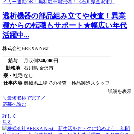
透析機器の部品組み立てや検査！異業
種からの転職もサポート★幅広い年代
活躍中...
株式会社BREXA Next
給与
月収例
240,000
円
勤務地
石川県 金沢市
寮・社宅
なし
仕事内容
機械系工場での検査・検品製造スタッフ
詳細を表示
＼最短45秒で完了／
応募へ進む
詳しく
見る