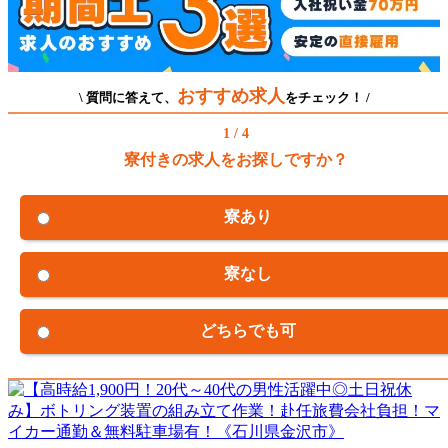
おすすめ求人
\ 質問に答えて、
をチェック！ /
1 / 4
寮付きの求人をお探しですか？
寮あり
寮なし
どちらでも可