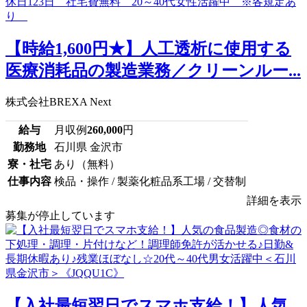
【時給1,600円★】人工透析に使用する
医療消耗品の製造業務／クリーンルー...
株式会社BREXA Next
給与
月収例
260,000
円
勤務地
石川県 金沢市
寮・社宅
あり（無料）
仕事内容
検品・操作 / 製薬化粧品系工場 / 交替制
詳細を表示
募集が停止しています
【入社最短翌日でスマホ支給！】人気