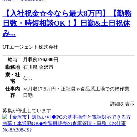
【入社祝金☆今なら最大8万円】【勤務
日数・時短相談OK！】日勤&土日祝休
み...
UTエージェント株式会社
給与
月収例
176,000
円
勤務地
石川県 金沢市
寮・社
なし
宅
仕事内
≪月収17.5万円・正社員≫食品系工場での軽作業
容
日勤
詳細を表示
募集が停止しています