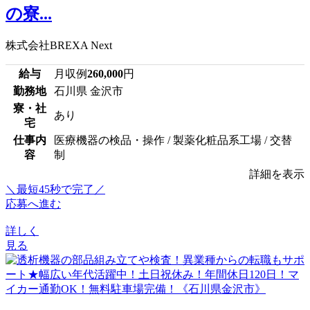
の寮...
株式会社BREXA Next
給与
月収例
260,000
円
勤務地
石川県 金沢市
寮・社
あり
宅
仕事内
医療機器の検品・操作 / 製薬化粧品系工場 / 交替
容
制
詳細を表示
＼最短45秒で完了／
応募へ進む
詳しく
見る