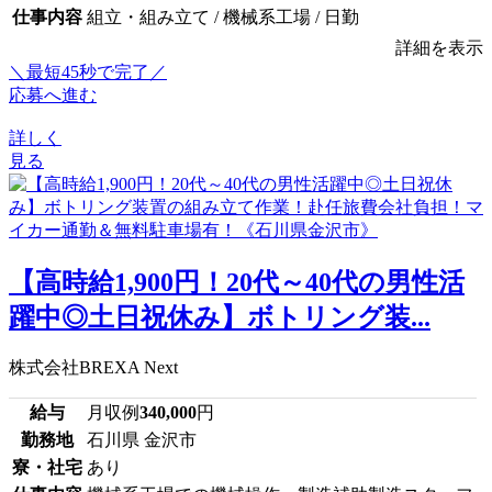
仕事内容
組立・組み立て / 機械系工場 / 日勤
詳細を表示
＼最短45秒で完了／
応募へ進む
詳しく
見る
【高時給1,900円！20代～40代の男性活
躍中◎土日祝休み】ボトリング装...
株式会社BREXA Next
給与
月収例
340,000
円
勤務地
石川県 金沢市
寮・社宅
あり