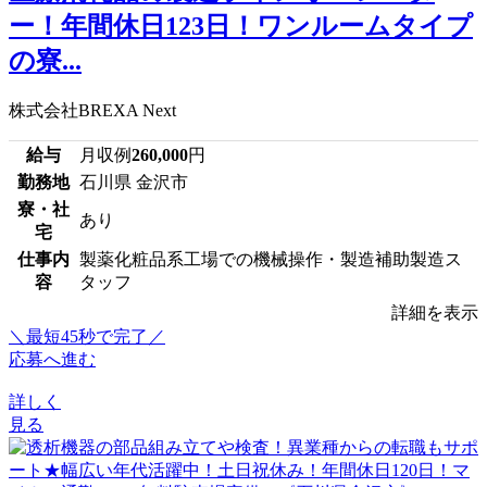
ー！年間休日123日！ワンルームタイプ
の寮...
株式会社BREXA Next
給与
月収例
260,000
円
勤務地
石川県 金沢市
寮・社
あり
宅
仕事内
製薬化粧品系工場での機械操作・製造補助製造ス
容
タッフ
詳細を表示
＼最短45秒で完了／
応募へ進む
詳しく
見る