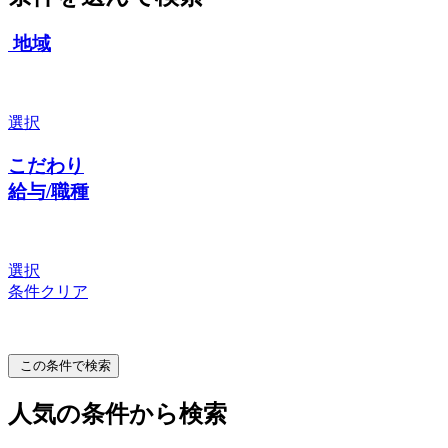
地域
選択
こだわり
給与/職種
選択
条件クリア
この条件で検索
人気の条件から検索