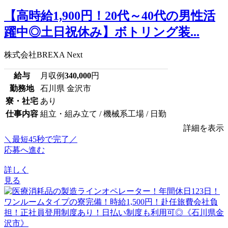
【高時給1,900円！20代～40代の男性活
躍中◎土日祝休み】ボトリング装...
株式会社BREXA Next
給与
月収例
340,000
円
勤務地
石川県 金沢市
寮・社宅
あり
仕事内容
組立・組み立て / 機械系工場 / 日勤
詳細を表示
＼最短45秒で完了／
応募へ進む
詳しく
見る