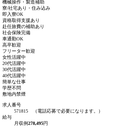
機械操作・製造補助
寮/社宅あり・住み込み
即入寮OK
資格取得支援あり
赴任旅費の補助あり
社会保険完備
車通勤OK
高卒歓迎
フリーター歓迎
女性活躍中
20代活躍中
30代活躍中
40代活躍中
簡単な仕事
学歴不問
敷地内禁煙
求人番号
571815 （電話応募で必要になります。）
給与
月収例
278,495
円