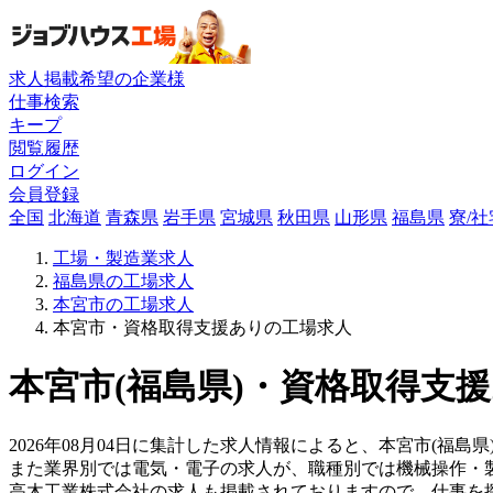
求人掲載希望の企業様
仕事検索
キープ
閲覧履歴
ログイン
会員登録
全国
北海道
青森県
岩手県
宮城県
秋田県
山形県
福島県
寮/
工場・製造業求人
福島県の工場求人
本宮市の工場求人
本宮市・資格取得支援ありの工場求人
本宮市(福島県)・資格取得支援
2026年08月04日に集計した求人情報によると、本宮市(福島県
また業界別では電気・電子の求人が、職種別では機械操作・
高木工業株式会社の求人も掲載されておりますので、仕事を