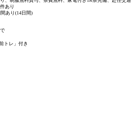
り、制服無料貸与、寮費無料、家電付き1R寮完備、赴任交通
条件あり
あり(14日間)
ので
前トレ」付き