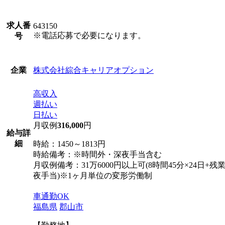
求人番
643150
※電話応募で必要になります。
号
株式会社綜合キャリアオプション
企業
高収入
週払い
日払い
月収例
316,000
円
給与詳
細
時給：1450～1813円
時給備考：※時間外・深夜手当含む
月収例備考：31万6000円以上可(8時間45分×24日+残
夜手当)※1ヶ月単位の変形労働制
車通勤OK
福島県
郡山市