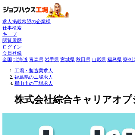
求人掲載希望の企業様
仕事検索
キープ
閲覧履歴
ログイン
会員登録
全国
北海道
青森県
岩手県
宮城県
秋田県
山形県
福島県
寮/
工場・製造業求人
福島県の工場求人
郡山市の工場求人
株式会社綜合キャリアオプショ