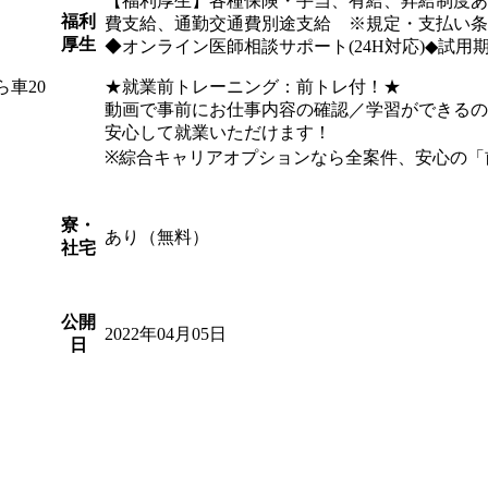
【福利厚生】各種保険・手当、有給、昇給制度あ
福利
費支給、通勤交通費別途支給 ※規定・支払い
厚生
◆オンライン医師相談サポート(24H対応)◆試用期間
車20
★就業前トレーニング：前トレ付！★
動画で事前にお仕事内容の確認／学習ができる
安心して就業いただけます！
※綜合キャリアオプションなら全案件、安心の「
寮・
あり（無料）
社宅
ス
公開
2022年04月05日
日