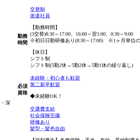
交替制
派遣社員
【勤務時間】
(3交替)8:30～17:00、16:00～翌1:00、0:30～9:00
勤務
※初日日勤研修あり(8:30～17:00) ※1ヶ月単
時間
【休日】
シフト制
シフト制(5勤2休→5勤2休→5勤1休の繰り返し)
未経験・初心者も歓迎
第二新卒歓迎
必須
資格
◆未経験OK！
業・深
交通費支給
社会保険完備
研修あり
髪型・髪色自由