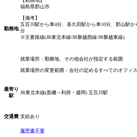
【勤務地】
福島県郡山市
【備考】
五百川駅から車4分、喜久田駅から車10分、郡山駅から
勤務地
分
※主要路線(JR東北本線/JR磐越西線/JR磐越東線)
就業場所：勤務地、その他会社が指定する範囲
就業場所の変更範囲：会社の定めるすべてのオフィ
最寄り
JR東北本線(黒磯～利府・盛岡) 五百川駅
駅
支給あり
交通費
履歴書不要