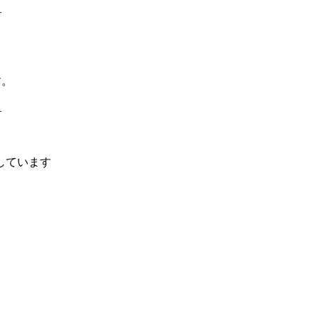
―
す。
―
しています