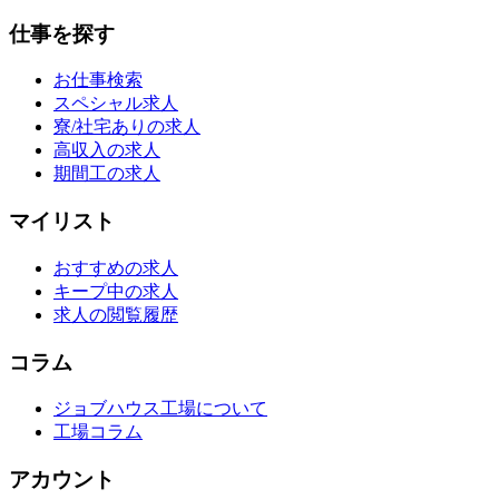
仕事を探す
お仕事検索
スペシャル求人
寮/社宅ありの求人
高収入の求人
期間工の求人
マイリスト
おすすめの求人
キープ中の求人
求人の閲覧履歴
コラム
ジョブハウス工場について
工場コラム
アカウント