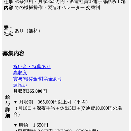
≪寮無料・月収36.5万円・派遣社員≫電子部品系工場
仕事
での機械操作・製造オペレーター 交替制
内容
寮・
あり（無料）
社宅
募集内容
祝い金・特典あり
高収入
賞与/報奨金/慰労金あり
週払い
月収例
365,000
円
給
▼ 月収例 365,000円以上可（平均）
与
（月16日＋深夜手当＋休出3日＋交通費10,000円の場
詳
合）
細
▼ 時給 1,650円