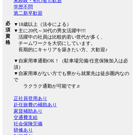
未経験・初心者も歓迎
学歴不問
第二新卒歓迎
必
▼18歳以上（法令による）
須
▼主に20代～30代の男女活躍中!!!
資
活躍中の社員は比較的若い世代が多く、
格
チームワークを大切にしています。
長期的にキャリアを築きたい方、大歓迎♪
▼自家用車通勤OK！（駐車場完備/任意保険加入は必
須）
▼自家用車がない方でも寮から就業先は徒歩圏内なの
で
ラクラク通勤が可能です♬
正社員登用あり
赴任旅費の補助あり
家賃補助あり
交通費支給
社会保険完備
研修あり