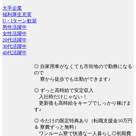
大手企業
福利厚生充実
U・Iターン歓迎
男性活躍中
女性活躍中
20代活躍中
30代活躍中
40代活躍中
◎ 自家用車がなくても市街地ので勤務になる
ので
寮から徒歩でも出勤ができます♪
◎ ずっと高時給で安定収入
入社時だけじゃない！
更新後も高時給をキープでしっかり稼げま
す♪
◎ 今だけの限定特典あり（転職支援金10万円
＆ 寮費ずっと無料）
ワンルーム寮で快適な一人暮らし◎初期費