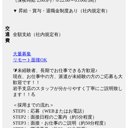
（深夜時給 2,063円 / ※22:00～05:00の間）
▼ 昇給・賞与・退職金制度あり（社内規定有）
交
全額支給（社内規定有）
通
費
大量募集
リモート面接OK
🔰未経験者、長期でお仕事できる方歓迎♪
現在、お仕事中の方、派遣が未経験の方のご応募も大
歓迎です！！
岩手支店のスタッフが分かりやすく丁寧にご説明致し
ます！！💪
＜採用までの流れ＞
STEP1：応募（WEBまたはお電話）
STEP2：面接日程のご案内（約5分程度）
STEP3：面接・お仕事のご説明（約50分程度）