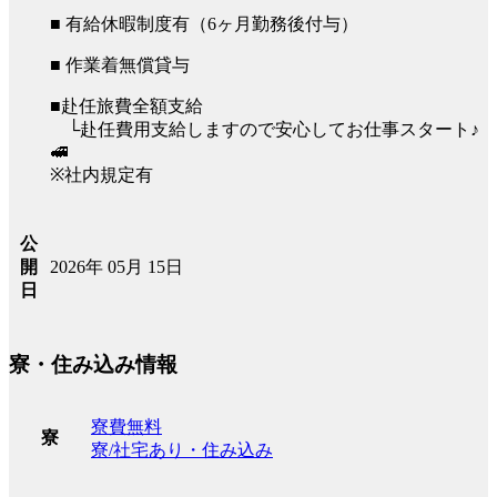
■ 有給休暇制度有（6ヶ月勤務後付与）
■ 作業着無償貸与
■赴任旅費全額支給
└赴任費用支給しますので安心してお仕事スタート♪
🚅
※社内規定有
公
2026年 05月 15日
開
日
寮・住み込み情報
寮費無料
寮
寮/社宅あり・住み込み