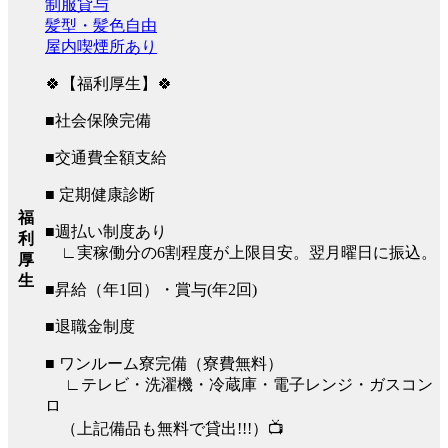
制服貸与
髪型・髪色自由
屋内喫煙所あり
🍀【福利厚生】🍀
■社会保険完備
■交通費全額支給
■ 定期健康診断
福
■週払い制度あり
利
∟実稼働分の6割程度が上限目安。翌月曜日に振込。
厚
生
■昇給（年1回）・賞与(年2回)
■退職金制度
■ ワンルーム寮完備（寮費無料）
∟テレビ・洗濯機・冷蔵庫・電子レンジ・ガスコン
ロ
（上記備品も無料で貸出!!!）📺