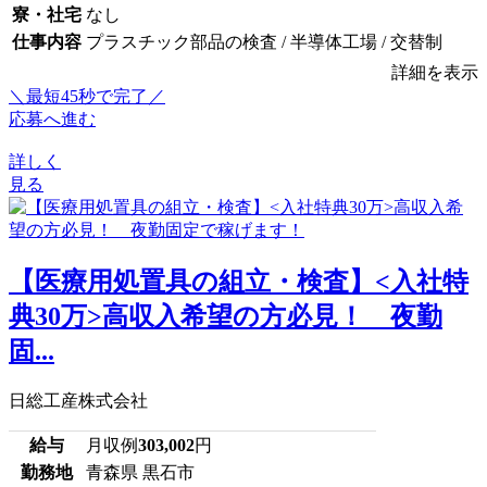
寮・社宅
なし
仕事内容
プラスチック部品の検査 / 半導体工場 / 交替制
詳細を表示
＼最短45秒で完了／
応募へ進む
詳しく
見る
【医療用処置具の組立・検査】<入社特
典30万>高収入希望の方必見！ 夜勤
固...
日総工産株式会社
給与
月収例
303,002
円
勤務地
青森県 黒石市