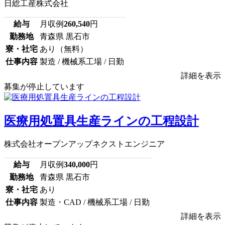
日総工産株式会社
給与
月収例
260,540
円
勤務地
青森県 黒石市
寮・社宅
あり（無料）
仕事内容
製造 / 機械系工場 / 日勤
詳細を表示
募集が停止しています
医療用処置具生産ラインの工程設計
株式会社オープンアップネクストエンジニア
給与
月収例
340,000
円
勤務地
青森県 黒石市
寮・社宅
あり
仕事内容
製造・CAD / 機械系工場 / 日勤
詳細を表示