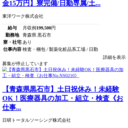
金15万円】寮完備/日勤専属/土...
東洋ワーク株式会社
給与
月収例
199,500
円
勤務地
青森県 黒石市
寮・社宅
あり
仕事内容
検査・梱包 / 製薬化粧品系工場 / 日勤
詳細を表示
募集が停止しています
【青森県黒石市】土日祝休み！未経験
OK！医療器具の加工・組立・検査《お
仕事...
日研トータルソーシング株式会社