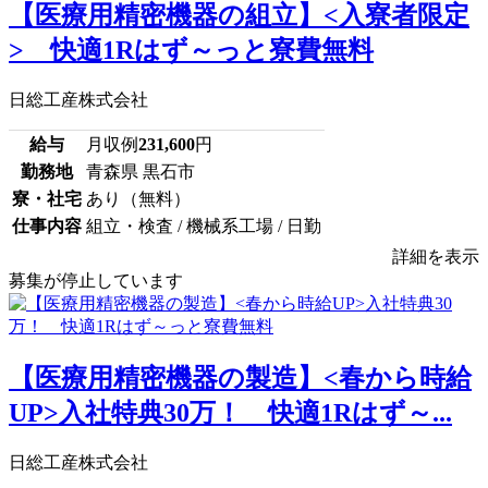
【医療用精密機器の組立】<入寮者限定
> 快適1Rはず～っと寮費無料
日総工産株式会社
給与
月収例
231,600
円
勤務地
青森県 黒石市
寮・社宅
あり（無料）
仕事内容
組立・検査 / 機械系工場 / 日勤
詳細を表示
募集が停止しています
【医療用精密機器の製造】<春から時給
UP>入社特典30万！ 快適1Rはず～...
日総工産株式会社