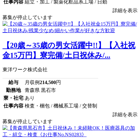
仕事内容
組立・加工 / 製薬化粧品系工場 / 日勤
詳細を表示
募集が停止しています
【20歳～35歳の男女活躍中!!】【入社祝
金15万円】寮完備/土日祝休み/...
東洋ワーク株式会社
給与
月収例
214,500
円
勤務地
青森県 黒石市
寮・社宅
あり
仕事内容
検査・梱包 / 機械系工場 / 交替制
詳細を表示
募集が停止しています