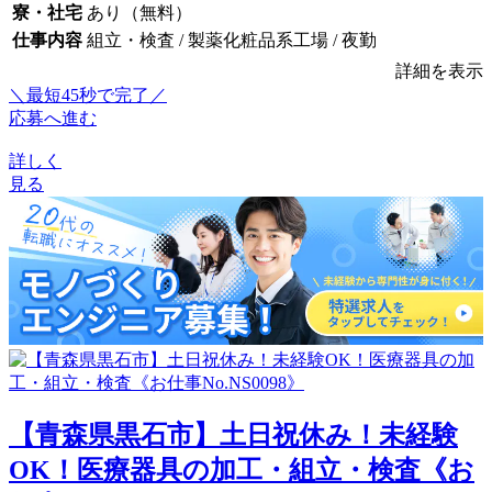
寮・社宅
あり（無料）
仕事内容
組立・検査 / 製薬化粧品系工場 / 夜勤
詳細を表示
＼最短45秒で完了／
応募へ進む
詳しく
見る
【青森県黒石市】土日祝休み！未経験
OK！医療器具の加工・組立・検査《お