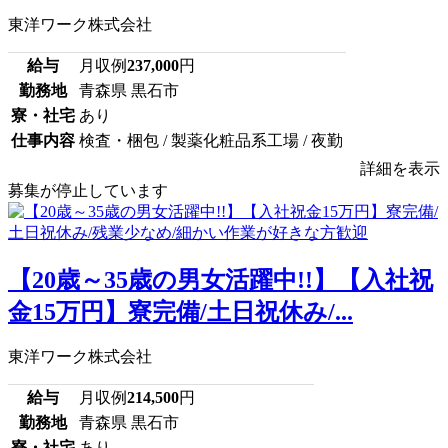
東洋ワーク株式会社
給与
月収例
237,000
円
勤務地
青森県 黒石市
寮・社宅
あり
仕事内容
検査・梱包 / 製薬化粧品系工場 / 夜勤
詳細を表示
募集が停止しています
【20歳～35歳の男女活躍中!!】【入社祝
金15万円】寮完備/土日祝休み/...
東洋ワーク株式会社
給与
月収例
214,500
円
勤務地
青森県 黒石市
寮・社宅
あり