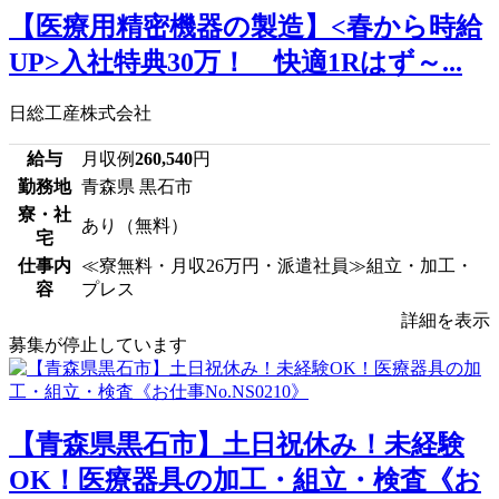
【医療用精密機器の製造】<春から時給
UP>入社特典30万！ 快適1Rはず～...
日総工産株式会社
給与
月収例
260,540
円
勤務地
青森県 黒石市
寮・社
あり（無料）
宅
仕事内
≪寮無料・月収26万円・派遣社員≫組立・加工・
容
プレス
詳細を表示
募集が停止しています
【青森県黒石市】土日祝休み！未経験
OK！医療器具の加工・組立・検査《お