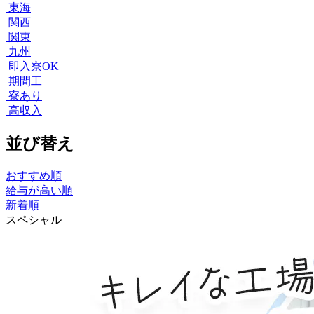
東海
関西
関東
九州
即入寮OK
期間工
寮あり
高収入
並び替え
おすすめ順
給与が高い順
新着順
スペシャル