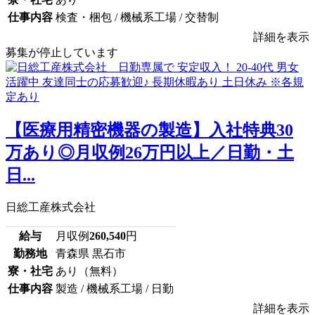
仕事内容
検査・梱包 / 機械系工場 / 交替制
詳細を表示
募集が停止しています
【医療用精密機器の製造】入社特典30
万あり◎月収例26万円以上／日勤・土
日...
日総工産株式会社
給与
月収例
260,540
円
勤務地
青森県 黒石市
寮・社宅
あり（無料）
仕事内容
製造 / 機械系工場 / 日勤
詳細を表示