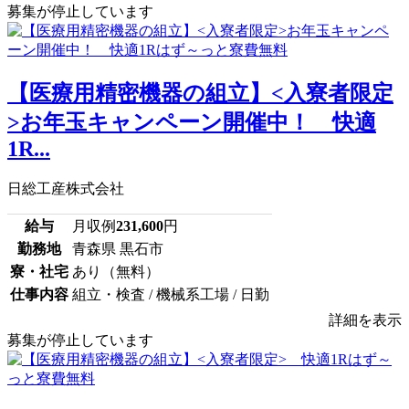
募集が停止しています
【医療用精密機器の組立】<入寮者限定
>お年玉キャンペーン開催中！ 快適
1R...
日総工産株式会社
給与
月収例
231,600
円
勤務地
青森県 黒石市
寮・社宅
あり（無料）
仕事内容
組立・検査 / 機械系工場 / 日勤
詳細を表示
募集が停止しています