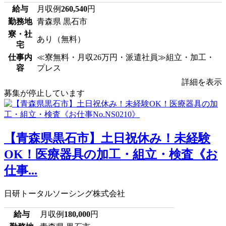
給与
月収例
260,540
円
勤務地
青森県 黒石市
寮・社
あり（無料）
宅
仕事内
≪寮無料・月収26万円・派遣社員≫組立・加工・
容
プレス
詳細を表示
募集が停止しています
【青森県黒石市】土日祝休み！未経験
OK！医療器具の加工・組立・検査《お
仕事...
日研トータルソーシング株式会社
給与
月収例
180,000
円