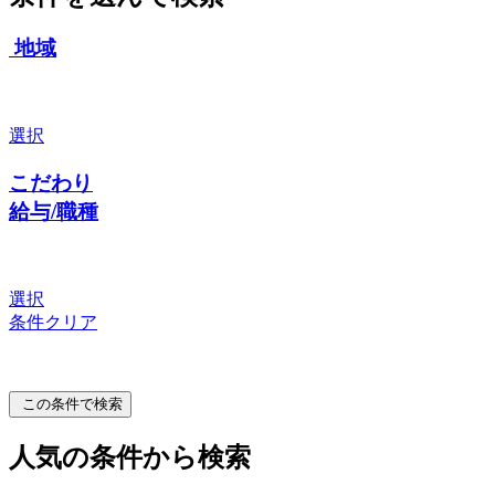
地域
選択
こだわり
給与/職種
選択
条件クリア
この条件で検索
人気の条件から検索