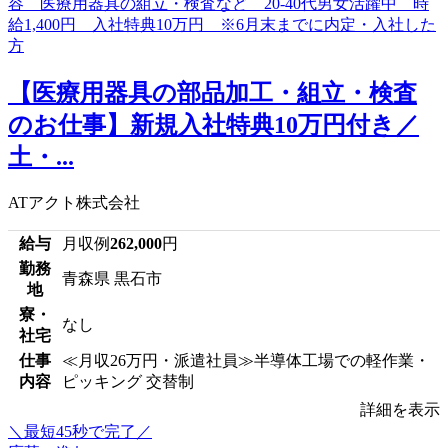
【医療用器具の部品加工・組立・検査
のお仕事】新規入社特典10万円付き／
土・...
ATアクト株式会社
給与
月収例
262,000
円
勤務
青森県 黒石市
地
寮・
なし
社宅
仕事
≪月収26万円・派遣社員≫半導体工場での軽作業・
内容
ピッキング 交替制
詳細を表示
＼最短45秒で完了／