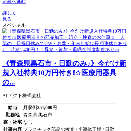
応募へ進む
詳しく
見る
スペシャル
《青森県黒石市・日勤のみ♪》今だけ新
規入社特典10万円付き❕☆医療用器具
の...
ATアクト株式会社
給与
月収例
251,000
円
勤務地
青森県 黒石市
寮・社宅
なし
仕事内容
プラスチック部品の検査 / 半導体工場 / 日勤