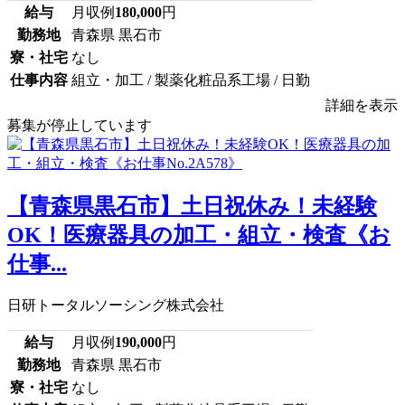
給与
月収例
180,000
円
勤務地
青森県 黒石市
寮・社宅
なし
仕事内容
組立・加工 / 製薬化粧品系工場 / 日勤
詳細を表示
募集が停止しています
【青森県黒石市】土日祝休み！未経験
OK！医療器具の加工・組立・検査《お
仕事...
日研トータルソーシング株式会社
給与
月収例
190,000
円
勤務地
青森県 黒石市
寮・社宅
なし