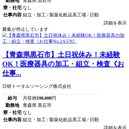
勤務地
青森県 黒石市
寮・社宅
なし
仕事内容
組立・加工 / 製薬化粧品系工場 / 日勤
詳細を表示
募集が停止しています
【青森県黒石市】土日祝休み！未経験
OK！医療器具の加工・組立・検査《お
仕事...
日研トータルソーシング株式会社
給与
月収例
190,000
円
勤務地
青森県 黒石市
寮・社宅
なし
仕事内容
組立・加工 / 製薬化粧品系工場 / 日勤
詳細を表示