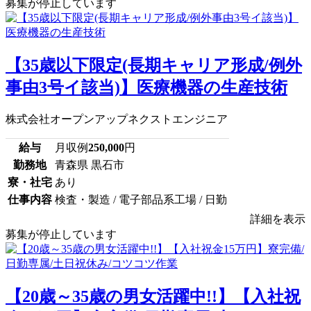
募集が停止しています
【35歳以下限定(長期キャリア形成/例外
事由3号イ該当)】医療機器の生産技術
株式会社オープンアップネクストエンジニア
給与
月収例
250,000
円
勤務地
青森県 黒石市
寮・社宅
あり
仕事内容
検査・製造 / 電子部品系工場 / 日勤
詳細を表示
募集が停止しています
【20歳～35歳の男女活躍中!!】【入社祝