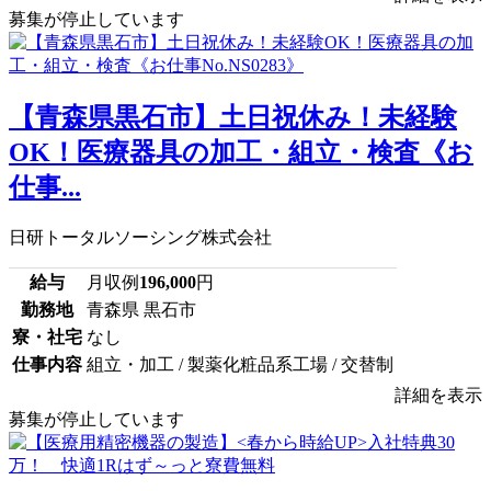
募集が停止しています
【青森県黒石市】土日祝休み！未経験
OK！医療器具の加工・組立・検査《お
仕事...
日研トータルソーシング株式会社
給与
月収例
196,000
円
勤務地
青森県 黒石市
寮・社宅
なし
仕事内容
組立・加工 / 製薬化粧品系工場 / 交替制
詳細を表示
募集が停止しています