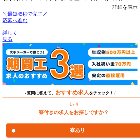
詳細を表示
＼最短45秒で完了／
応募へ進む
詳しく
見る
おすすめ求人
\ 質問に答えて、
をチェック！ /
1 / 4
寮付きの求人をお探しですか？
寮あり