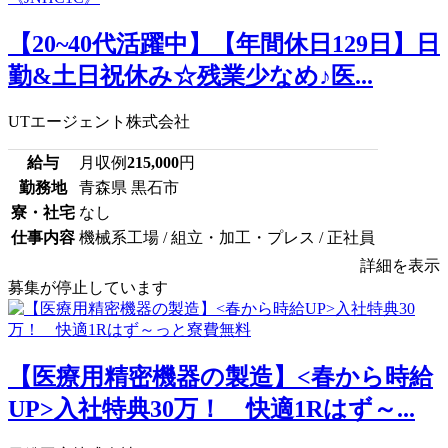
【20~40代活躍中】【年間休日129日】日
勤&土日祝休み☆残業少なめ♪医...
UTエージェント株式会社
給与
月収例
215,000
円
勤務地
青森県 黒石市
寮・社宅
なし
仕事内容
機械系工場 / 組立・加工・プレス / 正社員
詳細を表示
募集が停止しています
【医療用精密機器の製造】<春から時給
UP>入社特典30万！ 快適1Rはず～...