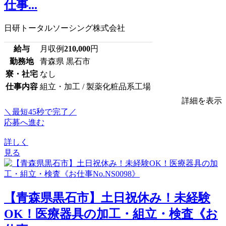
仕事...
日研トータルソーシング株式会社
給与
月収例
210,000
円
勤務地
青森県 黒石市
寮・社宅
なし
仕事内容
組立・加工 / 製薬化粧品系工場
詳細を表示
＼最短45秒で完了／
応募へ進む
詳しく
見る
【青森県黒石市】土日祝休み！未経験
OK！医療器具の加工・組立・検査《お