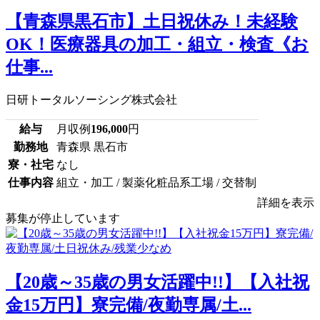
【青森県黒石市】土日祝休み！未経験
OK！医療器具の加工・組立・検査《お
仕事...
日研トータルソーシング株式会社
給与
月収例
196,000
円
勤務地
青森県 黒石市
寮・社宅
なし
仕事内容
組立・加工 / 製薬化粧品系工場 / 交替制
詳細を表示
募集が停止しています
【20歳～35歳の男女活躍中!!】【入社祝
金15万円】寮完備/夜勤専属/土...