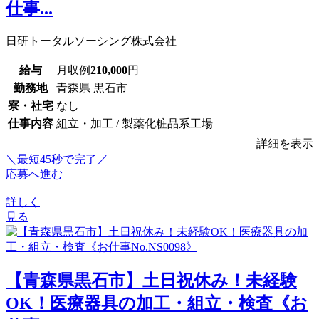
仕事...
日研トータルソーシング株式会社
給与
月収例
210,000
円
勤務地
青森県 黒石市
寮・社宅
なし
仕事内容
組立・加工 / 製薬化粧品系工場
詳細を表示
＼最短45秒で完了／
応募へ進む
詳しく
見る
【青森県黒石市】土日祝休み！未経験
OK！医療器具の加工・組立・検査《お