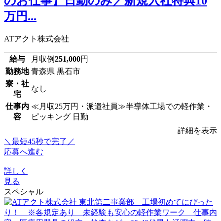
のお仕事】日勤のみ／新規入社特典10
万円...
ATアクト株式会社
給与
月収例
251,000
円
勤務地
青森県 黒石市
寮・社
なし
宅
仕事内
≪月収25万円・派遣社員≫半導体工場での軽作業・
容
ピッキング 日勤
詳細を表示
＼最短45秒で完了／
応募へ進む
詳しく
見る
スペシャル