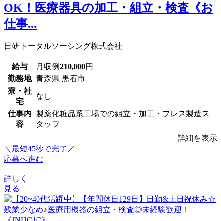
OK！医療器具の加工・組立・検査《お
仕事...
日研トータルソーシング株式会社
給与
月収例
210,000
円
勤務地
青森県 黒石市
寮・社
なし
宅
仕事内
製薬化粧品系工場での組立・加工・プレス製造ス
容
タッフ
詳細を表示
＼最短45秒で完了／
応募へ進む
詳しく
見る