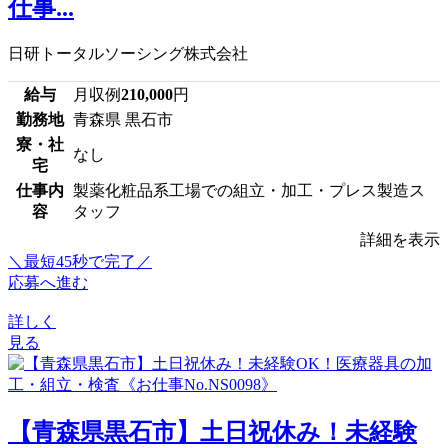
仕事...
日研トータルソーシング株式会社
給与
月収例
210,000
円
勤務地
青森県 黒石市
寮・社
なし
宅
仕事内
製薬化粧品系工場での組立・加工・プレス製造ス
容
タッフ
詳細を表示
＼最短45秒で完了／
応募へ進む
詳しく
見る
【青森県黒石市】土日祝休み！未経験