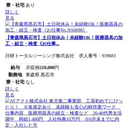
寮・社宅
あり
詳しく
見る
【青森県黒石市】土日祝休み！未経験OK！医療器具の加
工・組立・検査《お仕事...
日研トータルソーシング株式会社 求人番号：939683
給与
月収例
210,000
円
勤務地
青森県 黒石市
寮・社宅
なし
詳しく
見る