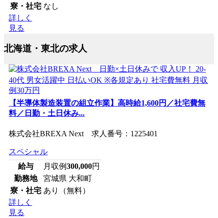
寮・社宅
なし
詳しく
見る
北海道・東北の求人
【半導体製造装置の組立作業】高時給1,600円／社宅費無
料／日勤・土日休み...
株式会社BREXA Next 求人番号：1225401
スペシャル
給与
月収例
300,000
円
勤務地
宮城県 大和町
寮・社宅
あり（無料）
詳しく
見る