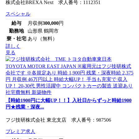
株式会社BREXA Next 求人番号：1112351
スペシャル
給与
月収例
300,000
円
勤務地
山形県 鶴岡市
寮・社宅
あり（無料）
詳しく
見る
【時給1900円に大幅UP！！】入社日からずっと時給1900
円★残業・深夜...
フジ技研株式会社 東北支店 求人番号：987506
プレミア求人