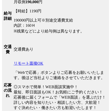
月収例
190,000
円
【時給】1190円
給与
詳細
190000円以上可※別途交通費支給
内訳：160Ｈ
※残業などにより給与例は異なります。
交通
交通費あり
費
リモート面接OK
「Webで応募」ボタンよりご応募をお願いいたしま
す。後ほど当社よりご連絡をさせていただきます。
応募
◎スマホで簡単！WEB面談実施中！
の流
最短、即日面談もOK！お気軽にご予約ください！
れ
応募後に届くフォームで「WEB面談」を選ぶだけ！
詳しい内容を知りたい・相談したい方、大歓迎！
すぐ決めたい・働きたい方も歓迎いたします！