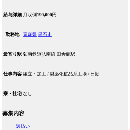
月収例
190,000
円
給与詳細
青森県
黒石市
勤務地
弘南鉄道弘南線 田舎館駅
最寄り駅
組立・加工 / 製薬化粧品系工場 / 日勤
仕事内容
なし
寮・社宅
募集内容
週払い