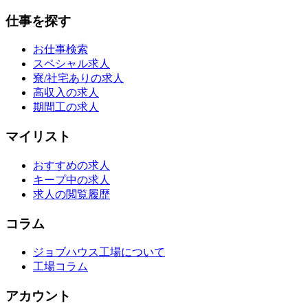
仕事を探す
お仕事検索
スペシャル求人
寮/社宅ありの求人
高収入の求人
期間工の求人
マイリスト
おすすめの求人
キープ中の求人
求人の閲覧履歴
コラム
ジョブハウス工場について
工場コラム
アカウント