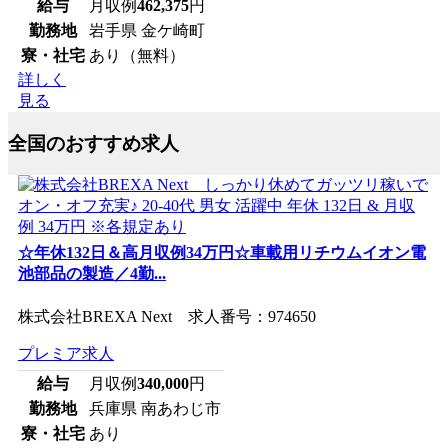
給与
月収例
462,375
円
勤務地
岩手県 金ケ崎町
寮・社宅
あり（無料）
詳しく
見る
全国のおすすめ求人
☆年休132日＆高月収例34万円☆車載用リチウムイオン電
池部品の製造／4勤...
株式会社BREXA Next 求人番号：974650
プレミア求人
給与
月収例
340,000
円
勤務地
兵庫県 南あわじ市
寮・社宅
あり