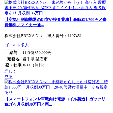
【空気圧制御機器の組立や検査業務】高時給1,700円／寮
費無料／マイカー通...
株式会社BREXA Next 求人番号：1197451
ゴールド求人
給与
月収例
350,000
円
勤務地
岩手県 釜石市
寮・社宅
あり（無料）
詳しく
見る
【スマートフォンや車載向け電源コイル製造】ガッツリ
稼げる月収例30万円／寮...