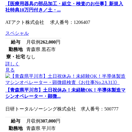
【医療用器具の部品加工・組立・検査のお仕事】新規入
社特典10万円付き／土・...
ATアクト株式会社 求人番号：1206407
スペシャル
給与
月収例
262,000
円
勤務地
青森県 黒石市
寮・社宅
なし
詳しく
見る
【青森県平川市】土日祝休み！未経験OK！半導体製造マ
シンオペレーター・顕微...
日研トータルソーシング株式会社 求人番号：500777
給与
月収例
307,000
円
勤務地
青森県 平川市