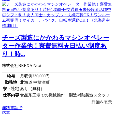
チーズ製造にかかわるマシンオペレー
ター作業他！寮費無料★日払い制度あ
り！時...
株式会社BREXA Next
給与
月収例
230,000
円
勤務地
北海道 中標津町
寮・社宅
あり（無料）
仕事内容
食品系工場での機械操作・製造補助製造スタッフ
詳細を表示
無料電話で
応募