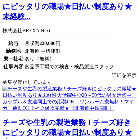
にピッタリの職場★日払い制度あり★
未経験...
株式会社BREXA Next
給与
月収例
220,000
円
勤務地
北海道 中標津町
寮・社宅
あり（無料）
仕事内容
食品系工場での検査・検品製造スタッフ
詳細を表示
募集が停止しています
チーズや生乳の製造業務！チーズ好き
にピッタリの職場★日払い制度あり★