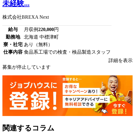
未経験...
株式会社BREXA Next
給与
月収例
220,000
円
勤務地
北海道 中標津町
寮・社宅
あり（無料）
仕事内容
食品系工場での検査・検品製造スタッフ
詳細を表示
募集が停止しています
関連するコラム