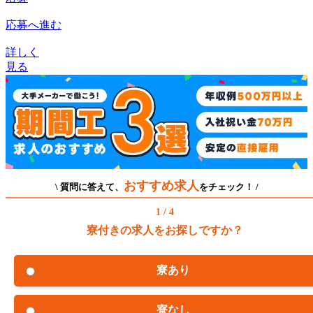
応募へ進む
詳しく
見る
おすすめ求人
\ 質問に答えて、
をチェック！ /
1 / 4
寮付きの求人をお探しですか？
寮あり
寮なし