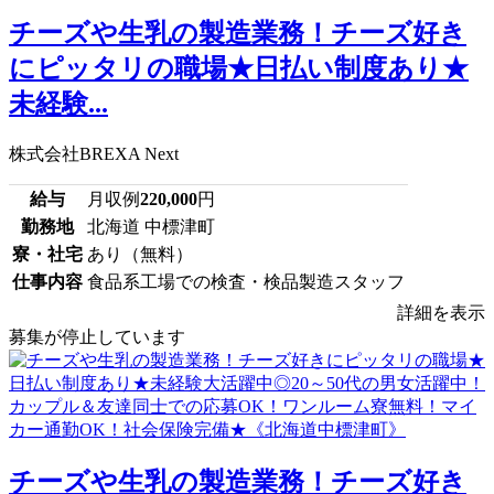
チーズや生乳の製造業務！チーズ好き
にピッタリの職場★日払い制度あり★
未経験...
株式会社BREXA Next
給与
月収例
220,000
円
勤務地
北海道 中標津町
寮・社宅
あり（無料）
仕事内容
食品系工場での検査・検品製造スタッフ
詳細を表示
募集が停止しています
チーズや生乳の製造業務！チーズ好き