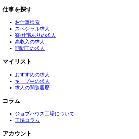
仕事を探す
お仕事検索
スペシャル求人
寮/社宅ありの求人
高収入の求人
期間工の求人
マイリスト
おすすめの求人
キープ中の求人
求人の閲覧履歴
コラム
ジョブハウス工場について
工場コラム
アカウント