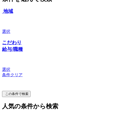
地域
選択
こだわり
給与/職種
選択
条件クリア
この条件で検索
人気の条件から検索