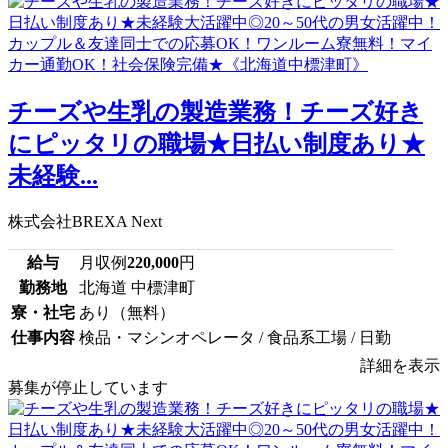
チーズや生乳の製造業務！チーズ好き
にピッタリの職場★日払い制度あり★
未経験...
株式会社BREXA Next
給与
月収例
220,000
円
勤務地
北海道 中標津町
寮・社宅
あり（無料）
仕事内容
検品・マシンオペレータ / 食品系工場 / 日勤
詳細を表示
募集が停止しています