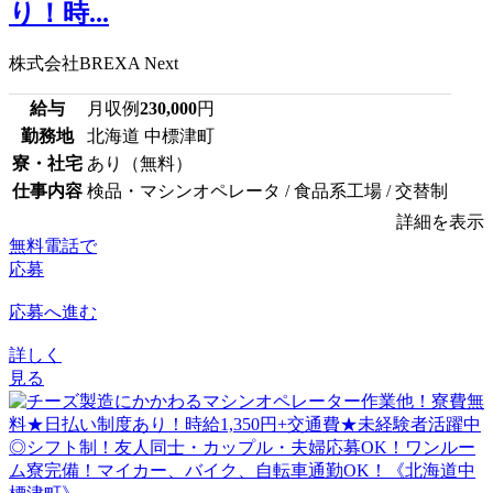
り！時...
株式会社BREXA Next
給与
月収例
230,000
円
勤務地
北海道 中標津町
寮・社宅
あり（無料）
仕事内容
検品・マシンオペレータ / 食品系工場 / 交替制
詳細を表示
無料電話で
応募
応募へ進む
詳しく
見る