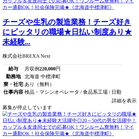
チーズや生乳の製造業務！チーズ好き
にピッタリの職場★日払い制度あり★
未経験...
株式会社BREXA Next
給与
月収例
220,000
円
勤務地
北海道 中標津町
寮・社宅
あり（無料）
仕事内容
検品・マシンオペレータ / 食品系工場 / 日勤
詳細を表示
募集が停止しています