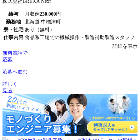
株式会社BREXA Next
給与
月収例
230,000
円
勤務地
北海道 中標津町
寮・社宅
あり（無料）
仕事内容
食品系工場での機械操作・製造補助製造スタッフ
詳細を表示
無料電話で
応募
応募へ進む
詳しく
見る