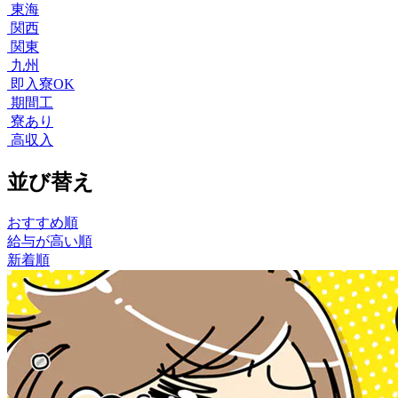
東海
関西
関東
九州
即入寮OK
期間工
寮あり
高収入
並び替え
おすすめ順
給与が高い順
新着順