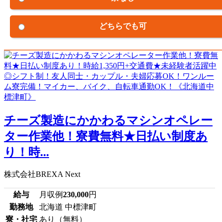
どちらでも可
チーズ製造にかかわるマシンオペレー
ター作業他！寮費無料★日払い制度あ
り！時...
株式会社BREXA Next
給与
月収例
230,000
円
勤務地
北海道 中標津町
寮・社宅
あり（無料）