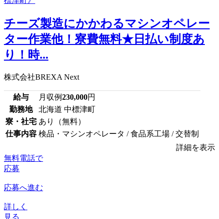
チーズ製造にかかわるマシンオペレー
ター作業他！寮費無料★日払い制度あ
り！時...
株式会社BREXA Next
給与
月収例
230,000
円
勤務地
北海道 中標津町
寮・社宅
あり（無料）
仕事内容
検品・マシンオペレータ / 食品系工場 / 交替制
詳細を表示
無料電話で
応募
応募へ進む
詳しく
見る