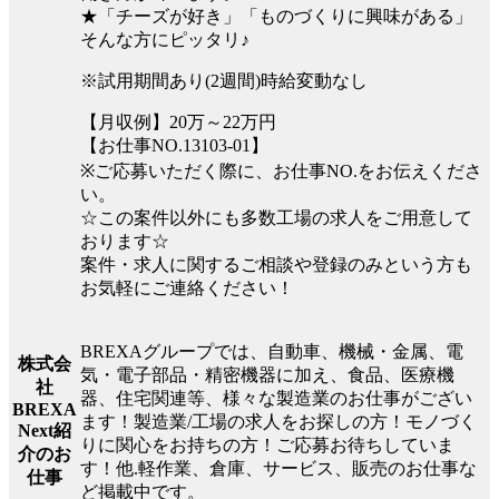
★「チーズが好き」「ものづくりに興味がある」
そんな方にピッタリ♪
※試用期間あり(2週間)時給変動なし
【月収例】20万～22万円
【お仕事NO.13103-01】
※ご応募いただく際に、お仕事NO.をお伝えくださ
い。
☆この案件以外にも多数工場の求人をご用意して
おります☆
案件・求人に関するご相談や登録のみという方も
お気軽にご連絡ください！
BREXAグループでは、自動車、機械・金属、電
株式会
気・電子部品・精密機器に加え、食品、医療機
社
器、住宅関連等、様々な製造業のお仕事がござい
BREXA
ます！製造業/工場の求人をお探しの方！モノづく
Next紹
りに関心をお持ちの方！ご応募お待ちしていま
介のお
す！他.軽作業、倉庫、サービス、販売のお仕事な
仕事
ど掲載中です。