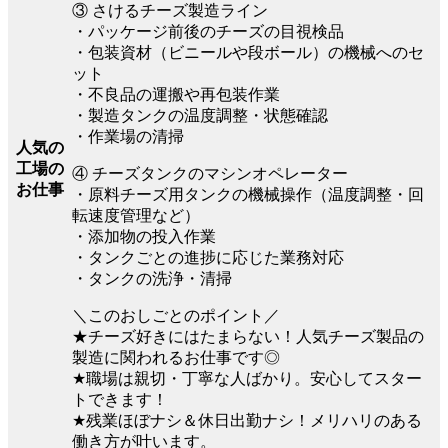
③ さけるチーズ製造ライン
・パッケージ前後のチーズの目視検品
・包装資材（ビニールや段ボール）の機械へのセ
ット
・不良品の運搬や再包装作業
・製造タンクの温度調整・状態確認
・作業場の清掃
人気の
工場の
④ チーズタンクのマシンオペレーター
お仕事
・原料チーズ用タンクの機械操作（温度調整・回
転速度管理など）
・添加物の投入作業
・タンクごとの進捗に応じた業務対応
・タンクの洗浄・清掃
＼このおしごとのポイント／
★チーズ好きにはたまらない！人気チーズ製品の
製造に関われるお仕事です◎
★職場は親切・丁寧な人ばかり。安心してスター
トできます！
★残業ほぼナシ＆休日出勤ナシ！メリハリのある
働き方が叶います。