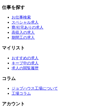
仕事を探す
お仕事検索
スペシャル求人
寮/社宅ありの求人
高収入の求人
期間工の求人
マイリスト
おすすめの求人
キープ中の求人
求人の閲覧履歴
コラム
ジョブハウス工場について
工場コラム
アカウント