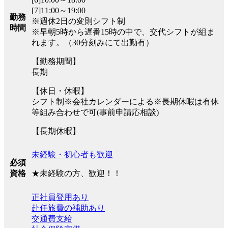
[7]11:00～19:00
勤務
※週休2日の変則シフト制
時間
※早朝5時から遅番15時の中で、交代シフトが組ま
れます。（30分刻みにて出勤有）
【勤務期間】
長期
【休日・休暇】
シフト制※会社カレンダーによる※長期休暇は有休
等組み合わせで可(事前申請応相談)
【長期休暇】
未経験・初心者も歓迎
必須
★未経験の方、歓迎！！
資格
正社員登用あり
赴任旅費の補助あり
交通費支給