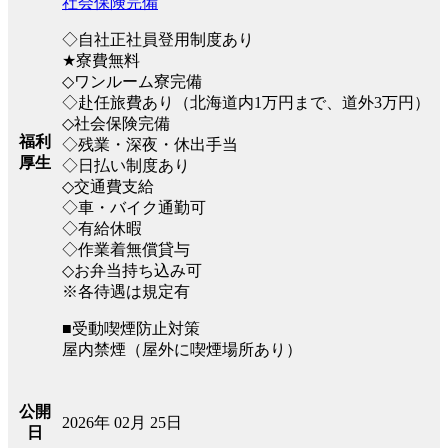
社会保険完備
◇自社正社員登用制度あり
★寮費無料
◇ワンルーム寮完備
◇赴任旅費あり（北海道内1万円まで、道外3万円）
◇社会保険完備
福利
◇残業・深夜・休出手当
厚生
◇日払い制度あり
◇交通費支給
◇車・バイク通勤可
◇有給休暇
◇作業着無償貸与
◇お弁当持ち込み可
※各待遇は規定有
■受動喫煙防止対策
屋内禁煙（屋外に喫煙場所あり）
公開
2026年 02月 25日
日