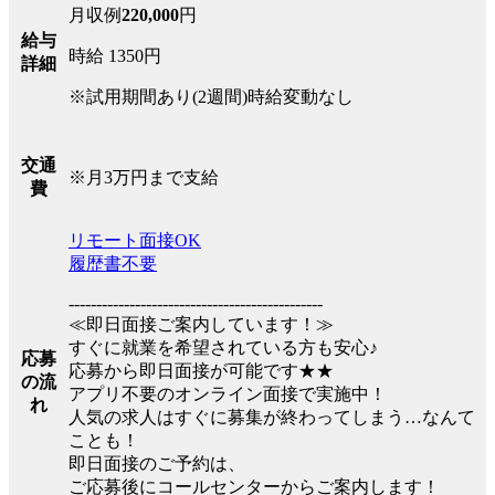
月収例
220,000
円
給与
時給 1350円
詳細
※試用期間あり(2週間)時給変動なし
交通
※月3万円まで支給
費
リモート面接OK
履歴書不要
----------------------------------------------
≪即日面接ご案内しています！≫
すぐに就業を希望されている方も安心♪
応募
応募から即日面接が可能です★★
の流
アプリ不要のオンライン面接で実施中！
れ
人気の求人はすぐに募集が終わってしまう…なんて
ことも！
即日面接のご予約は、
ご応募後にコールセンターからご案内します！