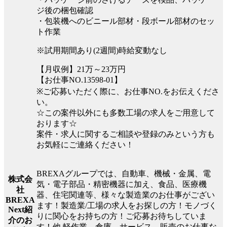
ジ後の梱包確認
・包装機へのビニール部材・段ボール部材のセッ
ト作業
※試用期間あり(2週間)時給変動なし
【月収例】21万～23万円
【お仕事NO.13598-01】
※ご応募いただく際に、お仕事NO.をお伝えくださ
い。
☆この案件以外にも多数工場の求人をご用意して
おります☆
案件・求人に関するご相談や登録のみという方も
お気軽にご連絡ください！
BREXAグループでは、自動車、機械・金属、電
株式会
気・電子部品・精密機器に加え、食品、医療機
社
器、住宅関連等、様々な製造業のお仕事がござい
BREXA
ます！製造業/工場の求人をお探しの方！モノづく
Next紹
りに関心をお持ちの方！ご応募お待ちしていま
介のお
す！他.軽作業、倉庫、サービス、販売のお仕事な