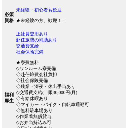
未経験・初心者も歓迎
必須
★未経験の方、歓迎！！
資格
正社員登用あり
赴任旅費の補助あり
交通費支給
社会保険完備
★寮費無料
◇ワンルーム寮完備
◇赴任旅費会社負担
◇社会保険完備
◇残業・深夜・休出手当あり
◇交通費支給(上限30,000円/月)
福利
◇有給休暇あり
厚生
◇マイカー・バイク・自転車通勤可
◇無料駐車場あり
◇作業着無償貸与
◇お弁当持込み可