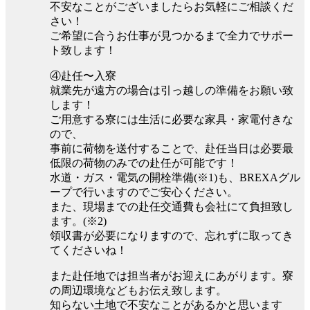
不安なことがございましたらお気軽にご相談くだ
さい！
ご希望に合うお仕事が見つかるまで全力でサポー
ト致します！
④赴任〜入寮
就業先が遠方の場合は引っ越しの準備をお願い致
します！
ご用意する寮には生活に必要な家具・家電付きな
ので、
事前に荷物を送付することで、赴任当日は必要最
低限の荷物のみでの赴任が可能です！
水道・ガス・電気の開栓準備(※1)も、BREXAグル
ープで行いますのでご安心ください。
また、現場までの赴任交通費も会社にて負担致し
ます。(※2)
領収書が必要になりますので、忘れずに取ってき
てくださいね！
また赴任地では担当者がお迎えにあがります。寮
の周辺環境などもお伝え致します。
知らない土地で不安なことがあるかと思います