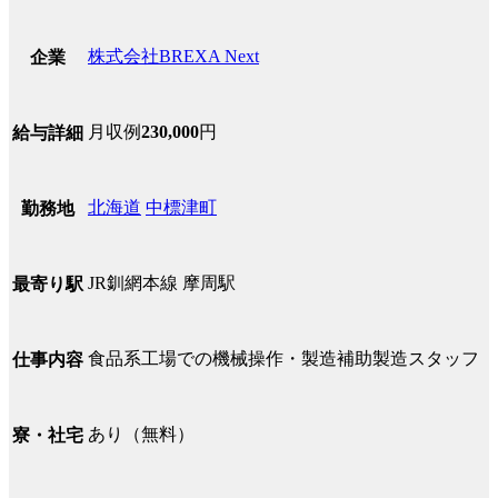
株式会社BREXA Next
企業
月収例
230,000
円
給与詳細
北海道
中標津町
勤務地
JR釧網本線 摩周駅
最寄り駅
食品系工場での機械操作・製造補助製造スタッフ
仕事内容
あり（無料）
寮・社宅