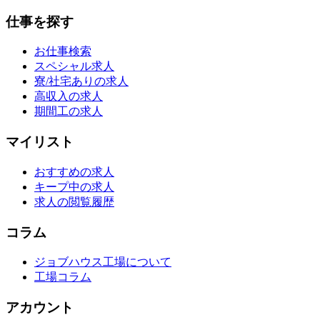
仕事を探す
お仕事検索
スペシャル求人
寮/社宅ありの求人
高収入の求人
期間工の求人
マイリスト
おすすめの求人
キープ中の求人
求人の閲覧履歴
コラム
ジョブハウス工場について
工場コラム
アカウント