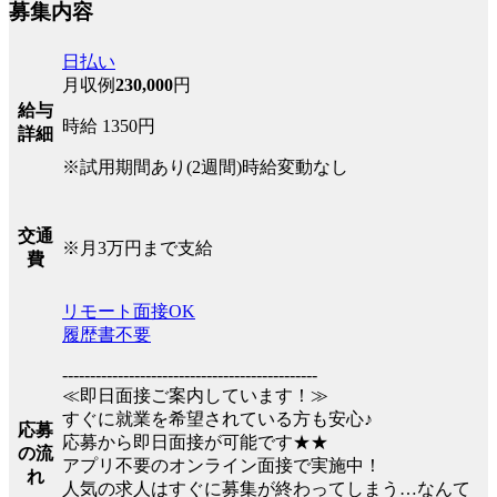
募集内容
日払い
月収例
230,000
円
給与
時給 1350円
詳細
※試用期間あり(2週間)時給変動なし
交通
※月3万円まで支給
費
リモート面接OK
履歴書不要
----------------------------------------------
≪即日面接ご案内しています！≫
すぐに就業を希望されている方も安心♪
応募
応募から即日面接が可能です★★
の流
アプリ不要のオンライン面接で実施中！
れ
人気の求人はすぐに募集が終わってしまう…なんて