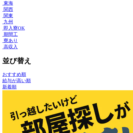
東海
関西
関東
九州
即入寮OK
期間工
寮あり
高収入
並び替え
おすすめ順
給与が高い順
新着順