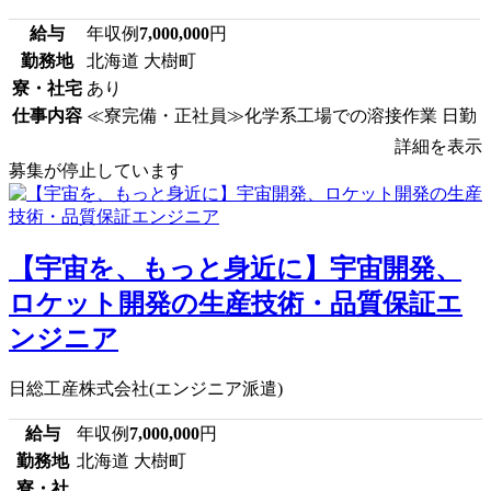
給与
年収例
7,000,000
円
勤務地
北海道 大樹町
寮・社宅
あり
仕事内容
≪寮完備・正社員≫化学系工場での溶接作業 日勤
詳細を表示
募集が停止しています
【宇宙を、もっと身近に】宇宙開発、
ロケット開発の生産技術・品質保証エ
ンジニア
日総工産株式会社(エンジニア派遣)
給与
年収例
7,000,000
円
勤務地
北海道 大樹町
寮・社