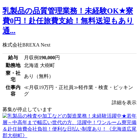
乳製品の品質管理業務！未経験OK★寮
費0円！赴任旅費支給！無料送迎もあり
通...
株式会社BREXA Next
給与
月収例
190,000
円
勤務地
北海道 大樹町
寮・社
あり（無料）
宅
仕事内
≪月収19万円・正社員≫軽作業・検査・ピッキン
容
グ
詳細を表示
募集が停止しています