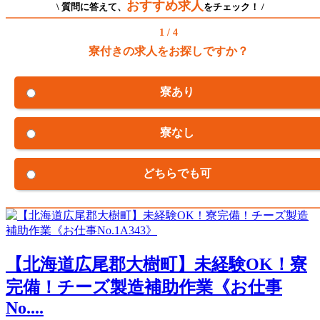
おすすめ求人
\ 質問に答えて、
をチェック！ /
1 / 4
寮付きの求人をお探しですか？
寮あり
寮なし
どちらでも可
【北海道広尾郡大樹町】未経験OK！寮
完備！チーズ製造補助作業《お仕事
No....