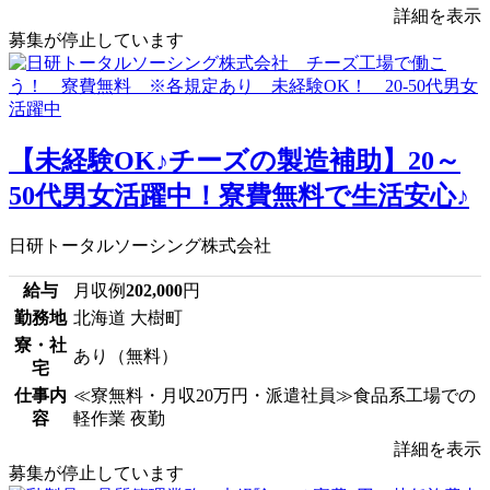
詳細を表示
募集が停止しています
【未経験OK♪チーズの製造補助】20～
50代男女活躍中！寮費無料で生活安心♪
日研トータルソーシング株式会社
給与
月収例
202,000
円
勤務地
北海道 大樹町
寮・社
あり（無料）
宅
仕事内
≪寮無料・月収20万円・派遣社員≫食品系工場での
容
軽作業 夜勤
詳細を表示
募集が停止しています