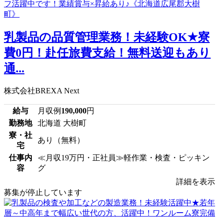
乳製品の品質管理業務！未経験OK★寮
費0円！赴任旅費支給！無料送迎もあり
通...
株式会社BREXA Next
給与
月収例
190,000
円
勤務地
北海道 大樹町
寮・社
あり（無料）
宅
仕事内
≪月収19万円・正社員≫軽作業・検査・ピッキン
容
グ
詳細を表示
募集が停止しています