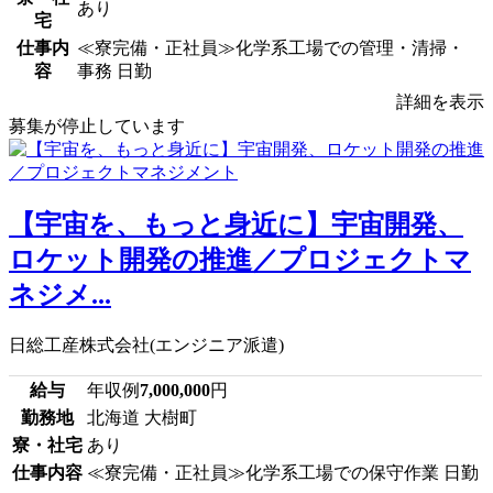
あり
宅
仕事内
≪寮完備・正社員≫化学系工場での管理・清掃・
容
事務 日勤
詳細を表示
募集が停止しています
【宇宙を、もっと身近に】宇宙開発、
ロケット開発の推進／プロジェクトマ
ネジメ...
日総工産株式会社(エンジニア派遣)
給与
年収例
7,000,000
円
勤務地
北海道 大樹町
寮・社宅
あり
仕事内容
≪寮完備・正社員≫化学系工場での保守作業 日勤