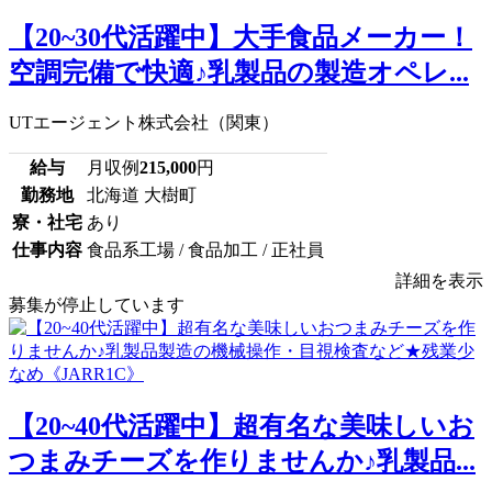
【20~30代活躍中】大手食品メーカー！
空調完備で快適♪乳製品の製造オペレ...
UTエージェント株式会社（関東）
給与
月収例
215,000
円
勤務地
北海道 大樹町
寮・社宅
あり
仕事内容
食品系工場 / 食品加工 / 正社員
詳細を表示
募集が停止しています
【20~40代活躍中】超有名な美味しいお
つまみチーズを作りませんか♪乳製品...