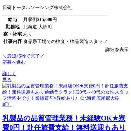
日研トータルソーシング株式会社
給与
月収例
215,000
円
勤務地
北海道 大樹町
寮・社宅
あり
仕事内容
食品系工場での検査・検品製造スタッフ
詳細を表示
＼最短45秒で完了／
応募へ進む
詳しく
見る
乳製品の品質管理業務！未経験OK★寮
費0円！赴任旅費支給！無料送迎もあり