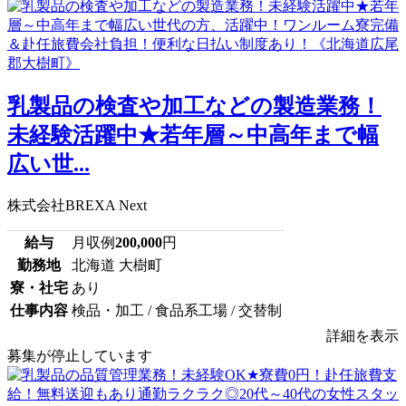
乳製品の検査や加工などの製造業務！
未経験活躍中★若年層～中高年まで幅
広い世...
株式会社BREXA Next
給与
月収例
200,000
円
勤務地
北海道 大樹町
寮・社宅
あり
仕事内容
検品・加工 / 食品系工場 / 交替制
詳細を表示
募集が停止しています