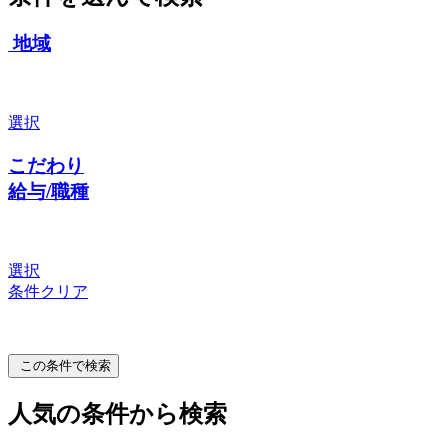
地域
選択
こだわり
給与/職種
選択
条件クリア
この条件で検索
人気の条件から検索