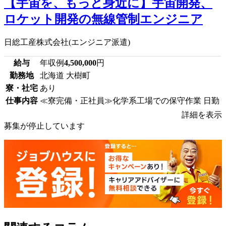
【宇宙を、もっと身近に】宇宙開発、
ロケット開発の無線管制エンジニア
日総工産株式会社(エンジニア派遣)
給与
年収例
4,500,000
円
勤務地
北海道 大樹町
寮・社宅
あり
仕事内容
≪寮完備・正社員≫化学系工場での保守作業 日勤
詳細を表示
募集が停止しています