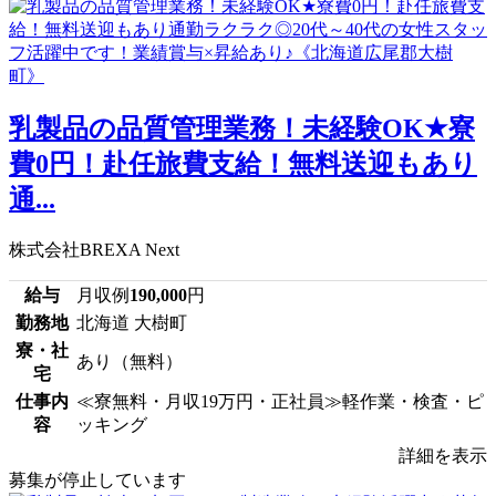
乳製品の品質管理業務！未経験OK★寮
費0円！赴任旅費支給！無料送迎もあり
通...
株式会社BREXA Next
給与
月収例
190,000
円
勤務地
北海道 大樹町
寮・社
あり（無料）
宅
仕事内
≪寮無料・月収19万円・正社員≫軽作業・検査・ピ
容
ッキング
詳細を表示
募集が停止しています