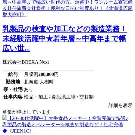
乳製品の検査や加工などの製造業務！
未経験活躍中★若年層～中高年まで幅
広い世...
株式会社BREXA Next
給与
月収例
200,000
円
勤務地
北海道 大樹町
寮・社宅
あり
仕事内容
検品・加工 / 食品系工場 / 交替制
詳細を表示
募集が停止しています