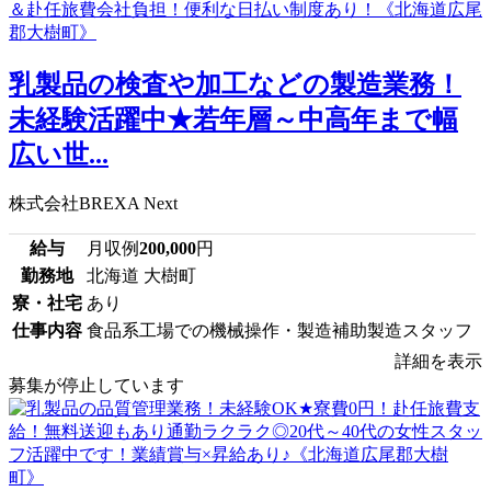
乳製品の検査や加工などの製造業務！
未経験活躍中★若年層～中高年まで幅
広い世...
株式会社BREXA Next
給与
月収例
200,000
円
勤務地
北海道 大樹町
寮・社宅
あり
仕事内容
食品系工場での機械操作・製造補助製造スタッフ
詳細を表示
募集が停止しています