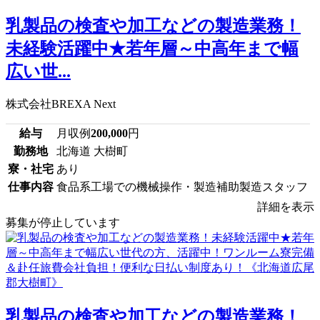
乳製品の検査や加工などの製造業務！
未経験活躍中★若年層～中高年まで幅
広い世...
株式会社BREXA Next
給与
月収例
200,000
円
勤務地
北海道 大樹町
寮・社宅
あり
仕事内容
食品系工場での機械操作・製造補助製造スタッフ
詳細を表示
募集が停止しています
乳製品の検査や加工などの製造業務！