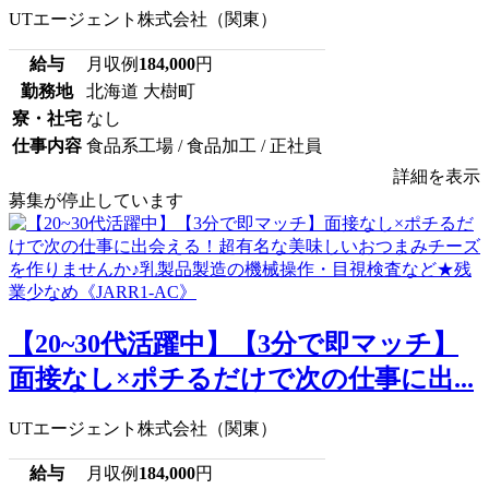
UTエージェント株式会社（関東）
給与
月収例
184,000
円
勤務地
北海道 大樹町
寮・社宅
なし
仕事内容
食品系工場 / 食品加工 / 正社員
詳細を表示
募集が停止しています
【20~30代活躍中】【3分で即マッチ】
面接なし×ポチるだけで次の仕事に出...
UTエージェント株式会社（関東）
給与
月収例
184,000
円