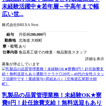
未経験活躍中★若年層～中高年まで幅
広い世...
株式会社BREXA Next
給与
月収例
200,000
円
勤務地
北海道 大樹町
寮・社宅
あり
仕事内容
食品系工場での検査・検品製造スタッフ
詳細を表示
募集が停止しています
乳製品の品質管理業務！未経験OK★寮
費0円！赴任旅費支給！無料送迎もあり