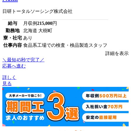
日研トータルソーシング株式会社
給与
月収例
215,000
円
勤務地
北海道 大樹町
寮・社宅
あり
仕事内容
食品系工場での検査・検品製造スタッフ
詳細を表示
＼最短45秒で完了／
応募へ進む
詳しく
見る