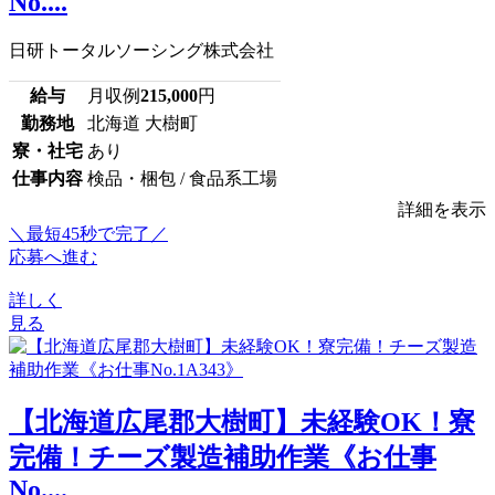
No....
日研トータルソーシング株式会社
給与
月収例
215,000
円
勤務地
北海道 大樹町
寮・社宅
あり
仕事内容
検品・梱包 / 食品系工場
詳細を表示
＼最短45秒で完了／
応募へ進む
詳しく
見る
【北海道広尾郡大樹町】未経験OK！寮
完備！チーズ製造補助作業《お仕事
No....