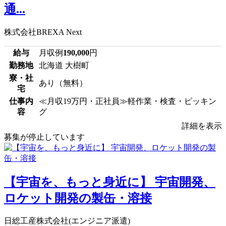
通...
株式会社BREXA Next
給与
月収例
190,000
円
勤務地
北海道 大樹町
寮・社
あり（無料）
宅
仕事内
≪月収19万円・正社員≫軽作業・検査・ピッキン
容
グ
詳細を表示
募集が停止しています
【宇宙を、もっと身近に】 宇宙開発、
ロケット開発の製缶・溶接
日総工産株式会社(エンジニア派遣)