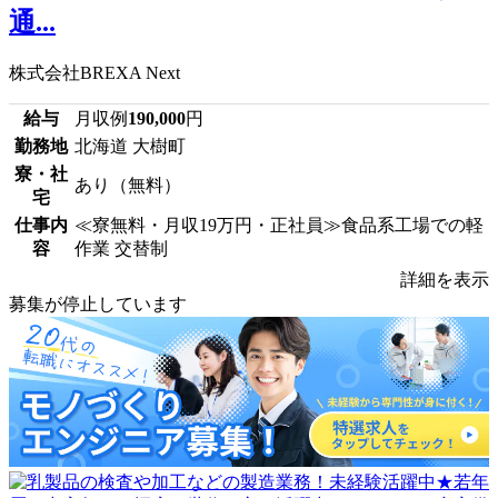
通...
株式会社BREXA Next
給与
月収例
190,000
円
勤務地
北海道 大樹町
寮・社
あり（無料）
宅
仕事内
≪寮無料・月収19万円・正社員≫食品系工場での軽
容
作業 交替制
詳細を表示
募集が停止しています