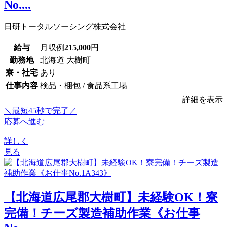
No....
日研トータルソーシング株式会社
給与
月収例
215,000
円
勤務地
北海道 大樹町
寮・社宅
あり
仕事内容
検品・梱包 / 食品系工場
詳細を表示
＼最短45秒で完了／
応募へ進む
詳しく
見る
【北海道広尾郡大樹町】未経験OK！寮
完備！チーズ製造補助作業《お仕事