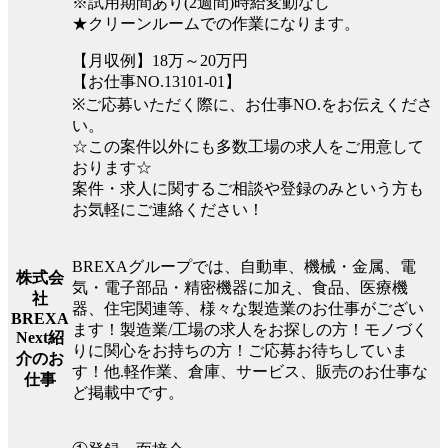
※試用期間あり(2週間)時給変動なし
★クリーンルームでの作業になります。
【月収例】18万～20万円
【お仕事NO.13101-01】
※ご応募いただく際に、お仕事NO.をお伝えくださ
い。
☆この案件以外にも多数工場の求人をご用意して
おります☆
案件・求人に関するご相談や登録のみという方も
お気軽にご連絡ください！
BREXAグループでは、自動車、機械・金属、電
株式会
気・電子部品・精密機器に加え、食品、医療機
社
器、住宅関連等、様々な製造業のお仕事がござい
BREXA
ます！製造業/工場の求人をお探しの方！モノづく
Next紹
りに関心をお持ちの方！ご応募お待ちしていま
介のお
す！他.軽作業、倉庫、サービス、販売のお仕事な
仕事
ど掲載中です。