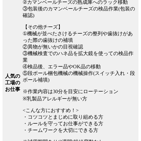
②カマンベールチーズの熟成庫へのラック移動
③包装後のカマンベールチーズの検品作業(包装の
確認)
【その他チーズ】
①機械が並べたさけるチーズの整列や歯抜けがあ
った際の歯抜けの補填
②異物が無いかの目視確認
③機械検査でのハネ品を拡大鏡を使っての検品作
業
④検品後、エラー品やOK品の移動
⑤段ボール梱包機械の機械操作(スイッチ入れ・段
人気の
ボール補填)
工場の
お仕事
※作業内容は30分を目安にローテーション
※乳製品アレルギーが無い方
<こんな方におすすめ！>
・コツコツとまじめに取り組める方
・ルールを守ってお仕事ができる方
・チームワークを大切にできる方