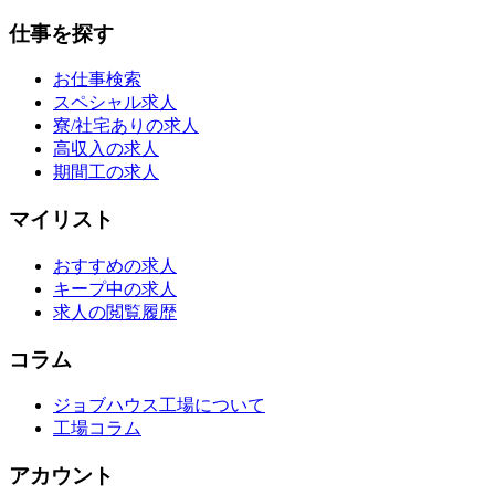
仕事を探す
お仕事検索
スペシャル求人
寮/社宅ありの求人
高収入の求人
期間工の求人
マイリスト
おすすめの求人
キープ中の求人
求人の閲覧履歴
コラム
ジョブハウス工場について
工場コラム
アカウント