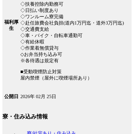
◇扶養控除内勤務可
◇日払い制度あり
◇ワンルーム寮完備
福利厚
◇赴任旅費会社負担(道内1万円迄・道外3万円迄)
生
◇交通費支給
◇車・バイク・自転車通勤可
◇有給休暇
◇作業着無償貸与
◇お弁当持ち込み可
※各待遇は規定有
■受動喫煙防止対策
屋内禁煙（屋外に喫煙場所あり）
2026年 02月 25日
公開日
寮・住み込み情報
寮/社宅あり・住み込み