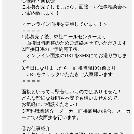
①登録・面接会
ご応募が完了しましたら、面接・お仕事相談会へ
ご案内致します！
＜オンライン面接を実施しています！＞
＝＝＝＝
1.応募完了後、弊社コールセンターより
面接日時調整のためご連絡させていただきます
2.面接日時のご予約完了後、
オンライン面接のURLをSMSにてお送り致しま
す
3.当日になりましたら、面接時間10分前より
URLをクリックいただきご入室願います
＝＝＝＝
面接といっても堅苦しいものではありません！
どんな些細な疑問や不安でも構いませんので、
お気軽にご相談ください！
※有料職業紹介、メーカー面接雇用の場合、メーカ
ーにて2次面接を行います。
②お仕事紹介