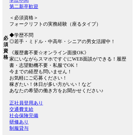
学歴不問
第二新卒歓迎
＜必須資格＞
フォークリフトの実務経験（座るタイプ）
◆学歴不問
必
◎若手・ミドル・中高年・シニアの男女活躍中！
須
資
《履歴書不要☆オンライン面接OK》
格
家にいながらスマホですぐにWEB面談ができる！履歴
書・志望動機不要・私服でOK！
今までの経歴も問いません！
お気軽にご応募ください！
稼ぎたい！休日が多い方がいい！など
あなたの希望の働き方をお聞かせください♪
正社員登用あり
交通費支給
社会保険完備
研修あり
制服貸与