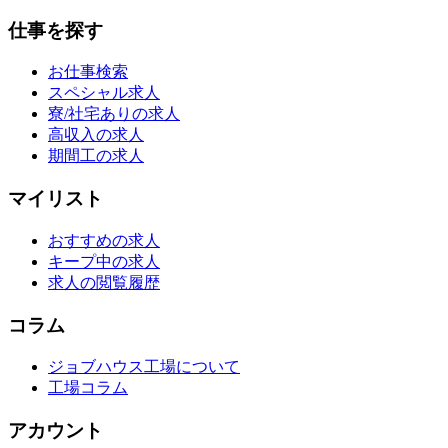
仕事を探す
お仕事検索
スペシャル求人
寮/社宅ありの求人
高収入の求人
期間工の求人
マイリスト
おすすめの求人
キープ中の求人
求人の閲覧履歴
コラム
ジョブハウス工場について
工場コラム
アカウント