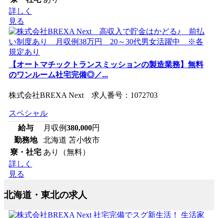
詳しく
見る
【オートマチックトランスミッションの製造業務】無料
のワンルーム社宅完備◎／...
株式会社BREXA Next 求人番号：1072703
スペシャル
給与
月収例
380,000
円
勤務地
北海道 苫小牧市
寮・社宅
あり（無料）
詳しく
見る
北海道・東北の求人