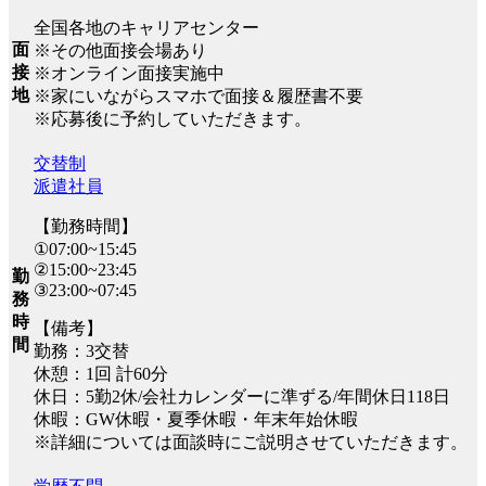
全国各地のキャリアセンター
面
※その他面接会場あり
接
※オンライン面接実施中
地
※家にいながらスマホで面接＆履歴書不要
※応募後に予約していただきます。
交替制
派遣社員
【勤務時間】
①07:00~15:45
②15:00~23:45
勤
③23:00~07:45
務
時
【備考】
間
勤務：3交替
休憩：1回 計60分
休日：5勤2休/会社カレンダーに準ずる/年間休日118日
休暇：GW休暇・夏季休暇・年末年始休暇
※詳細については面談時にご説明させていただきます。