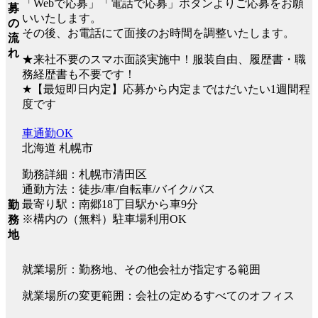
「Webで応募」「電話で応募」ボタンよりご応募をお願
募
いいたします。
の
その後、お電話にて面接のお時間を調整いたします。
流
れ
★来社不要のスマホ面談実施中！服装自由、履歴書・職
務経歴書も不要です！
★【最短即日内定】応募から内定まではだいたい1週間程
度です
車通勤OK
北海道 札幌市
勤務詳細：札幌市清田区
通勤方法：徒歩/車/自転車/バイク/バス
最寄り駅：南郷18丁目駅から車9分
勤
※構内の（無料）駐車場利用OK
務
地
就業場所：勤務地、その他会社が指定する範囲
就業場所の変更範囲：会社の定めるすべてのオフィス