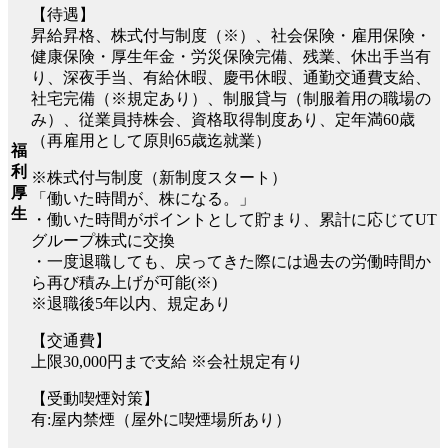
【待遇】
昇給昇格、株式付与制度（※）、社会保険・雇用保険・
健康保険・厚生年金・労災保険完備、残業、休出手当有
り、深夜手当、有給休暇、慶弔休暇、通勤交通費支給、
社宅完備（※規定あり）、制服貸与（制服着用の職場の
み）、従業員持株会、資格取得制度あり、定年満60歳
（再雇用として原則65歳迄就業）
福
利
※株式付与制度（新制度スタート）
厚
「働いた時間が、株になる。」
生
・働いた時間がポイントとして貯まり、累計に応じてUT
グループ株式に交換
・一度退職しても、戻ってきた際には過去の労働時間か
ら再び積み上げが可能(※)
※退職後5年以内、規定あり
【交通費】
上限30,000円まで支給 ※会社規定有り
【受動喫煙対策】
有:屋内禁煙（屋外に喫煙場所あり）