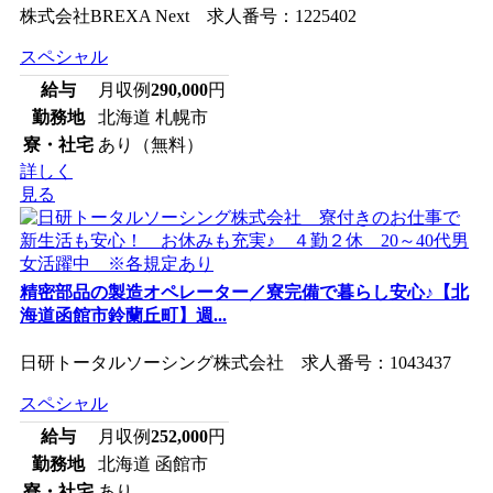
株式会社BREXA Next 求人番号：1225402
スペシャル
給与
月収例
290,000
円
勤務地
北海道 札幌市
寮・社宅
あり（無料）
詳しく
見る
精密部品の製造オペレーター／寮完備で暮らし安心♪【北
海道函館市鈴蘭丘町】週...
日研トータルソーシング株式会社 求人番号：1043437
スペシャル
給与
月収例
252,000
円
勤務地
北海道 函館市
寮・社宅
あり