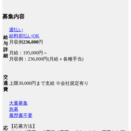
募集内容
週払い
給料前払いOK
給
月収例
236,000
円
与
詳
月給：195,000円～
細
月収例：236,000円(月給＋各種手当)
交
上限30,000円まで支給 ※会社規定有り
通
費
大量募集
急募
履歴書不要
【応募方法】
応