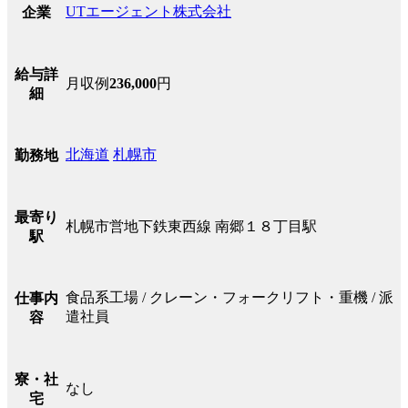
UTエージェント株式会社
企業
給与詳
月収例
236,000
円
細
北海道
札幌市
勤務地
最寄り
札幌市営地下鉄東西線 南郷１８丁目駅
駅
食品系工場 / クレーン・フォークリフト・重機 / 派
仕事内
遣社員
容
寮・社
なし
宅