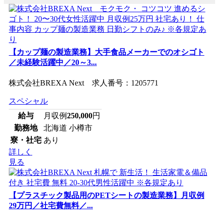
【カップ麺の製造業務】大手食品メーカーでのオシゴト
／未経験活躍中／20～3...
株式会社BREXA Next 求人番号：1205771
スペシャル
給与
月収例
250,000
円
勤務地
北海道 小樽市
寮・社宅
あり
詳しく
見る
【プラスチック製品用のPETシートの製造業務】月収例
29万円／社宅費無料／...