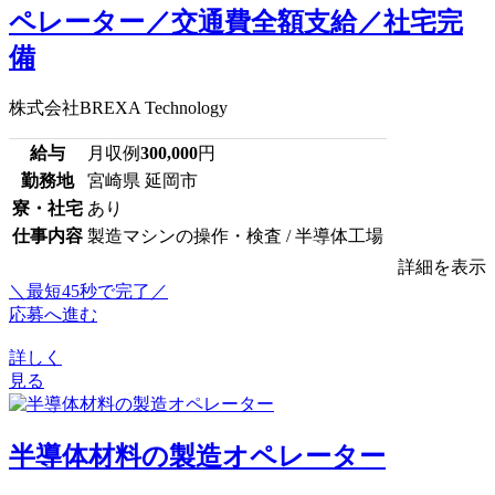
ペレーター／交通費全額支給／社宅完
備
株式会社BREXA Technology
給与
月収例
300,000
円
勤務地
宮崎県 延岡市
寮・社宅
あり
仕事内容
製造マシンの操作・検査 / 半導体工場
詳細を表示
＼最短45秒で完了／
応募へ進む
詳しく
見る
半導体材料の製造オペレーター