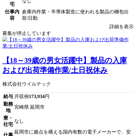
なし
宅
仕事内
倉庫内作業・半導体製造に使われる製品の梱包出
容
荷/日勤
詳細を表示
募集が停止しています
【18～39歳の男女活躍中】製品の入庫
および出荷準備作業/土日祝休み
株式会社ウイルテック
給与
月収例
173,934
円
勤務
宮崎県 延岡市
地
寮・
なし
社宅
延岡市に拠点を構える国内有数の電子メーカーで、安
仕事