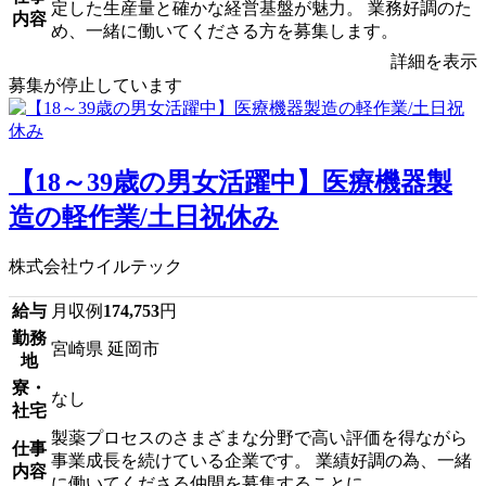
定した生産量と確かな経営基盤が魅力。 業務好調のた
内容
め、一緒に働いてくださる方を募集します。
詳細を表示
募集が停止しています
【18～39歳の男女活躍中】医療機器製
造の軽作業/土日祝休み
株式会社ウイルテック
給与
月収例
174,753
円
勤務
宮崎県 延岡市
地
寮・
なし
社宅
製薬プロセスのさまざまな分野で高い評価を得ながら
仕事
事業成長を続けている企業です。 業績好調の為、一緒
内容
に働いてくださる仲間を募集することに...