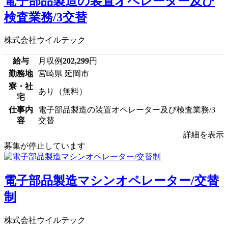
電子部品製造の装置オペレーター及び
検査業務/3交替
株式会社ウイルテック
給与
月収例
202,299
円
勤務地
宮崎県 延岡市
寮・社
あり（無料）
宅
仕事内
電子部品製造の装置オペレーター及び検査業務/3
容
交替
詳細を表示
募集が停止しています
電子部品製造マシンオペレーター/交替
制
株式会社ウイルテック