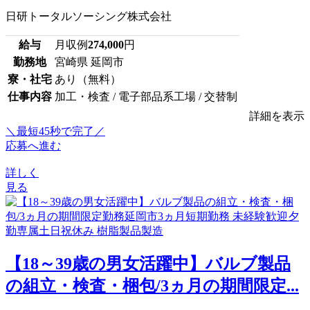
日研トータルソーシング株式会社
給与
月収例
274,000
円
勤務地
宮崎県 延岡市
寮・社宅
あり（無料）
仕事内容
加工・検査 / 電子部品系工場 / 交替制
詳細を表示
＼最短45秒で完了／
応募へ進む
詳しく
見る
【18～39歳の男女活躍中】バルブ製品
の組立・検査・梱包/3ヵ月の期間限定...