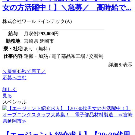
女の方活躍中！】＼急募／ 高時給で...
株式会社ワールドインテック(A)
給与
月収例
293,000
円
勤務地
宮崎県 延岡市
寮・社宅
あり（無料）
仕事内容
運搬・加熱 / 電子部品系工場 / 交替制
詳細を表示
＼最短45秒で完了／
応募へ進む
詳しく
見る
スペシャル