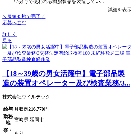
い分野で使われる樹脂製品を製造してい...
詳細を表示
＼最短45秒で完了／
応募へ進む
詳しく
見る
【18～39歳の男女活躍中】電子部品製
造の装置オペレーター及び検査業務/3...
株式会社ウイルテック
給与
月収例
216,770
円
勤務
宮崎県 延岡市
地
寮・
あり