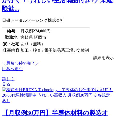
が浮く！うれしい生活備品付き♪／未経
験歓...
日研トータルソーシング株式会社
給与
月収例
274,000
円
勤務地
宮崎県 延岡市
寮・社宅
あり（無料）
仕事内容
加工・検査 / 電子部品系工場 / 交替制
詳細を表示
＼最短45秒で完了／
応募へ進む
詳しく
見る
【月収例30万円】半導体材料の製造オ