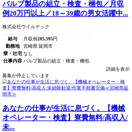
バルブ製品の組立・検査・梱包／月収
例20万円以上／18～39歳の男女活躍中...
株式会社ウイルテック
給与
月収例
205,595
円
勤務地
宮崎県 延岡市
寮・社宅
なし
仕事内容
バルブ製品の組立・検査・梱包
詳細を表示
募集が停止しています
あなたの仕事が生活に息づく。【機械
オペレーター・検査】寮費無料/高収入/
未...