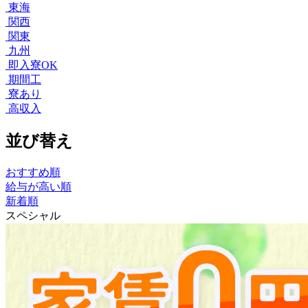
東海
関西
関東
九州
即入寮OK
期間工
寮あり
高収入
並び替え
おすすめ順
給与が高い順
新着順
スペシャル