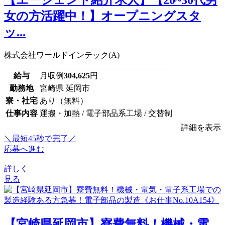
【エージェント紹介求人】【20~30代男
女の方活躍中！】オープニングスタ
ッ...
株式会社ワールドインテック(A)
給与
月収例
304,625
円
勤務地
宮崎県 延岡市
寮・社宅
あり（無料）
仕事内容
運搬・加熱 / 電子部品系工場 / 交替制
詳細を表示
＼最短45秒で完了／
応募へ進む
詳しく
見る
【宮崎県延岡市】寮費無料！機械・電