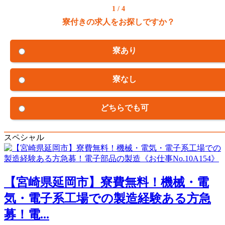
1 / 4
寮付きの求人をお探しですか？
寮あり
寮なし
どちらでも可
スペシャル
【宮崎県延岡市】寮費無料！機械・電
気・電子系工場での製造経験ある方急
募！電...