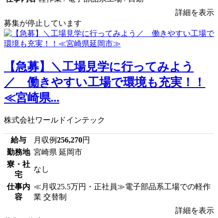
詳細を表示
募集が停止しています
【急募】＼工場見学に行ってみよう
／ 働きやすい工場で環境も充実！！
≪宮崎県...
株式会社ワールドインテック
給与
月収例
256,270
円
勤務地
宮崎県 延岡市
寮・社
なし
宅
仕事内
≪月収25.5万円・正社員≫電子部品系工場での軽作
容
業 交替制
詳細を表示