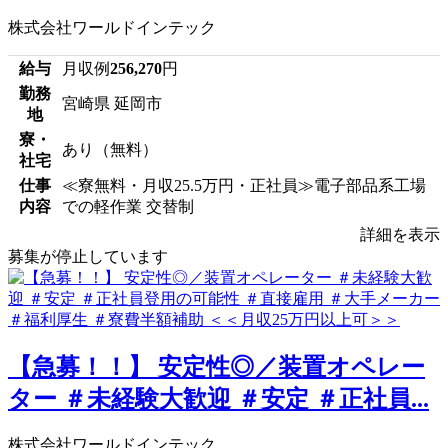
株式会社ワールドインテック
給与
月収例
256,270
円
勤務
宮崎県 延岡市
地
寮・
あり（無料）
社宅
仕事
≪寮無料・月収25.5万円・正社員≫電子部品系工場
内容
での軽作業 交替制
詳細を表示
募集が停止しています
【急募！！】 安定性◎／装置オペレー
ター ＃未経験大歓迎 ＃安定 ＃正社員...
株式会社ワールドインテック