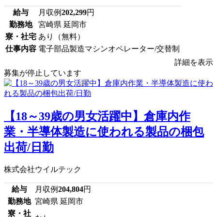
給与
月収例
202,299
円
勤務地
宮崎県 延岡市
寮・社宅
あり（無料）
仕事内容
電子部品製造マシンオペレーター/交替制
詳細を表示
募集が停止しています
【18～39歳の男女活躍中】倉庫内作
業・半導体製造に使われる製品の梱包
出荷/日勤
株式会社ウイルテック
給与
月収例
204,804
円
勤務地
宮崎県 延岡市
寮・社