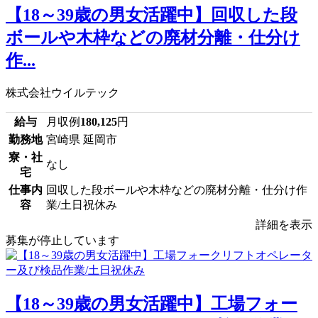
【18～39歳の男女活躍中】回収した段
ボールや木枠などの廃材分離・仕分け
作...
株式会社ウイルテック
給与
月収例
180,125
円
勤務地
宮崎県 延岡市
寮・社
なし
宅
仕事内
回収した段ボールや木枠などの廃材分離・仕分け作
容
業/土日祝休み
詳細を表示
募集が停止しています
【18～39歳の男女活躍中】工場フォー