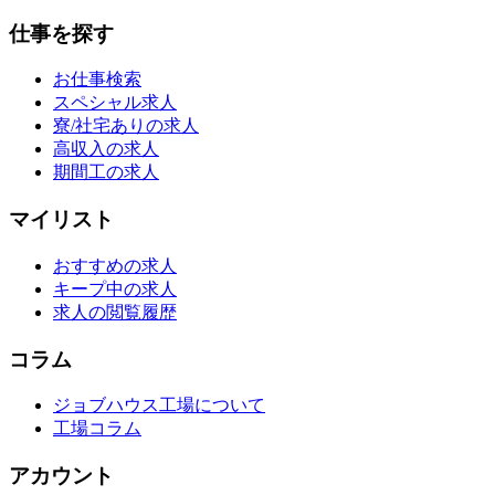
仕事を探す
お仕事検索
スペシャル求人
寮/社宅ありの求人
高収入の求人
期間工の求人
マイリスト
おすすめの求人
キープ中の求人
求人の閲覧履歴
コラム
ジョブハウス工場について
工場コラム
アカウント