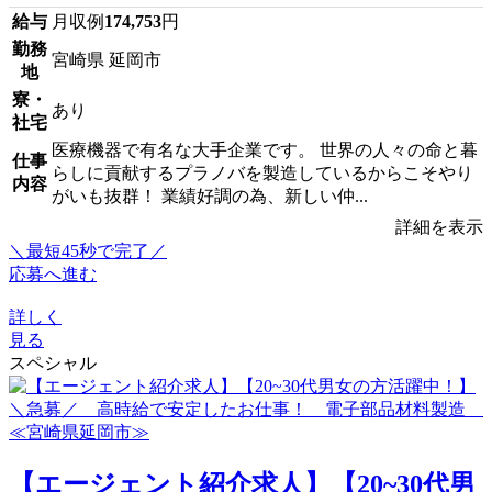
給与
月収例
174,753
円
勤務
宮崎県 延岡市
地
寮・
あり
社宅
医療機器で有名な大手企業です。 世界の人々の命と暮
仕事
らしに貢献するプラノバを製造しているからこそやり
内容
がいも抜群！ 業績好調の為、新しい仲...
詳細を表示
＼最短45秒で完了／
応募へ進む
詳しく
見る
スペシャル
【エージェント紹介求人】【20~30代男