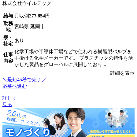
株式会社ウイルテック
給与
月収例
277,854
円
勤務
宮崎県 延岡市
地
寮・
あり
社宅
化学工場や半導体工場などで使われる樹脂製バルブを
仕事
手掛ける化学メーカーです。 プラスチックの特性を活
内容
かした製品をグローバルに展開しており...
詳細を表示
＼最短45秒で完了／
応募へ進む
詳しく
見る