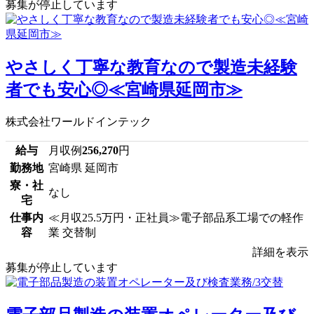
募集が停止しています
やさしく丁寧な教育なので製造未経験
者でも安心◎≪宮崎県延岡市≫
株式会社ワールドインテック
給与
月収例
256,270
円
勤務地
宮崎県 延岡市
寮・社
なし
宅
仕事内
≪月収25.5万円・正社員≫電子部品系工場での軽作
容
業 交替制
詳細を表示
募集が停止しています