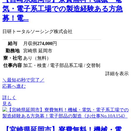
気・電子系工場での製造経験ある方急
募！電...
日研トータルソーシング株式会社
給与
月収例
274,000
円
勤務地
宮崎県 延岡市
寮・社宅
あり（無料）
仕事内容
加工・検査 / 電子部品系工場 / 交替制
詳細を表示
＼最短45秒で完了／
応募へ進む
詳しく
見る
【宮崎県延岡市】寮費無料！機械・電