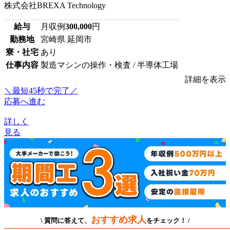
株式会社BREXA Technology
給与
月収例
300,000
円
勤務地
宮崎県 延岡市
寮・社宅
あり
仕事内容
製造マシンの操作・検査 / 半導体工場
詳細を表示
＼最短45秒で完了／
応募へ進む
詳しく
見る
おすすめ求人
\ 質問に答えて、
をチェック！ /