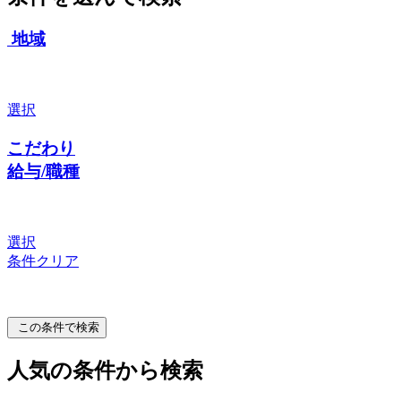
地域
選択
こだわり
給与/職種
選択
条件クリア
この条件で検索
人気の条件から検索