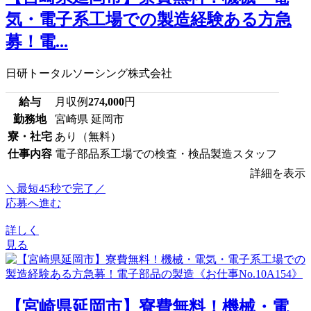
気・電子系工場での製造経験ある方急
募！電...
日研トータルソーシング株式会社
給与
月収例
274,000
円
勤務地
宮崎県 延岡市
寮・社宅
あり（無料）
仕事内容
電子部品系工場での検査・検品製造スタッフ
詳細を表示
＼最短45秒で完了／
応募へ進む
詳しく
見る
【宮崎県延岡市】寮費無料！機械・電