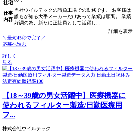
社宅
当社ウイルテックの請負工場での勤務です。 お客様は
仕事
誰もが知る大手メーカーだけあって業績は順調。 業績
内容
好調の為、新たに正社員として活躍し...
詳細を表示
＼最短45秒で完了／
応募へ進む
詳しく
見る
【18～39歳の男女活躍中】医療機器に
使われるフィルター製造/日勤医療用
フ...
株式会社ウイルテック