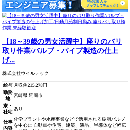
【18～39歳の男女活躍中】座りのバリ
取り作業/バルブ・パイプ製造の仕上
げ...
株式会社ウイルテック
給与
月収例
215,278
円
勤務
宮崎県 延岡市
地
寮・
あり
社宅
化学プラントや水産事業などで活用される樹脂バルブ
仕事
を中心に 自動車や住宅、建築、液晶、半導体など幅広
内容