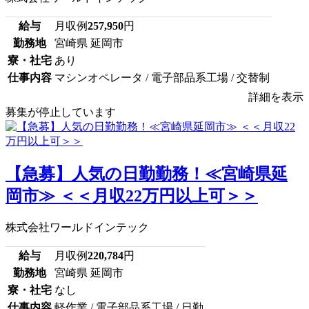
給与
月収例
257,950
円
勤務地
宮崎県 延岡市
寮・社宅
あり
仕事内容
マシンオペレータ / 電子部品系工場 / 交替制
詳細を表示
募集が停止しています
【急募】人気の日勤勤務！≪宮崎県延
岡市≫ ＜＜月収22万円以上可＞＞
株式会社ワールドインテック
給与
月収例
220,784
円
勤務地
宮崎県 延岡市
寮・社宅
なし
仕事内容
軽作業 / 電子部品系工場 / 日勤