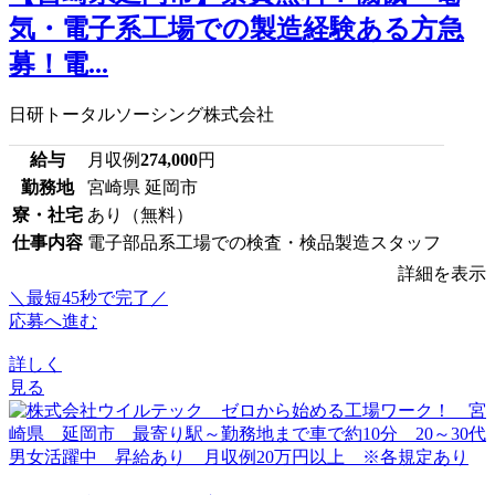
気・電子系工場での製造経験ある方急
募！電...
日研トータルソーシング株式会社
給与
月収例
274,000
円
勤務地
宮崎県 延岡市
寮・社宅
あり（無料）
仕事内容
電子部品系工場での検査・検品製造スタッフ
詳細を表示
＼最短45秒で完了／
応募へ進む
詳しく
見る