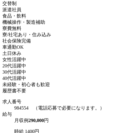
交替制
派遣社員
食品・飲料
機械操作・製造補助
寮費無料
寮/社宅あり・住み込み
社会保険完備
車通勤OK
土日休み
女性活躍中
20代活躍中
30代活躍中
40代活躍中
未経験・初心者も歓迎
履歴書不要
求人番号
984554 （電話応募で必要になります。）
給与
月収例
290,000
円
時給 1400円