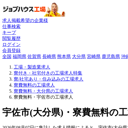
求人掲載希望の企業様
仕事検索
キープ
閲覧履歴
ログイン
会員登録
全国
福岡県
佐賀県
長崎県
熊本県
大分県
宮崎県
鹿児島県
沖
工場・製造業求人
寮付き・社宅付きの工場求人特集
寮/社宅あり・住み込みの工場求人
寮費無料の工場求人
寮費無料・大分県の工場求人
寮費無料・宇佐市の工場求人
宇佐市(大分県)・寮費無料の工
2026年08月07日に集計した求人情報によると、宇佐市(大分県