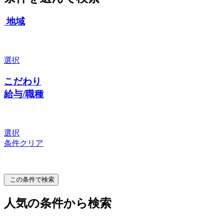
地域
選択
こだわり
給与/職種
選択
条件クリア
この条件で検索
人気の条件から検索