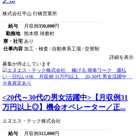
株式会社平山 行橋営業所
給与
月収例
350,000
円
勤務地
熊本県 球磨村
寮・社宅
あり
仕事内容
加工・検査 / 自動車系工場 / 交替制
詳細を表示
募集が停止しています
<20代～30代の男女活躍中>【月収例31
万円以上◎】機会オペレーター／正...
エヌエス・テック株式会社
給与
月収例
312,000
円