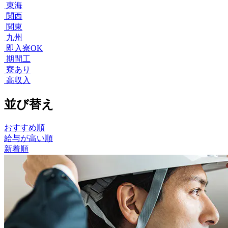
東海
関西
関東
九州
即入寮OK
期間工
寮あり
高収入
並び替え
おすすめ順
給与が高い順
新着順