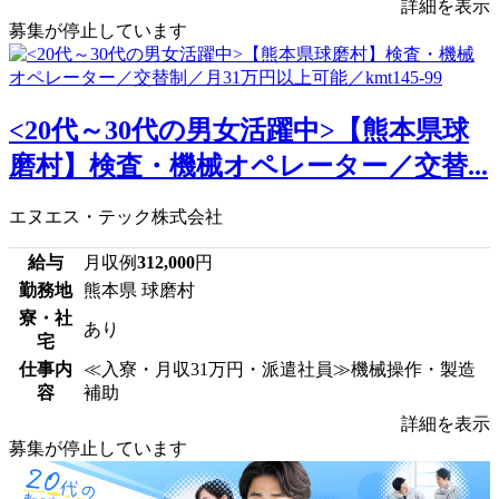
詳細を表示
募集が停止しています
<20代～30代の男女活躍中>【熊本県球
磨村】検査・機械オペレーター／交替...
エヌエス・テック株式会社
給与
月収例
312,000
円
勤務地
熊本県 球磨村
寮・社
あり
宅
仕事内
≪入寮・月収31万円・派遣社員≫機械操作・製造
容
補助
詳細を表示
募集が停止しています