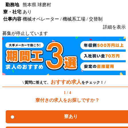
勤務地
熊本県 球磨村
寮・社宅
あり
仕事内容
機械オペレーター / 機械系工場 / 交替制
詳細を表示
募集が停止しています
おすすめ求人
\ 質問に答えて、
をチェック！ /
1 / 4
寮付きの求人をお探しですか？
寮あり