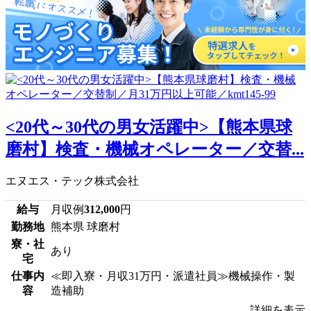
<20代～30代の男女活躍中>【熊本県球
磨村】検査・機械オペレーター／交替...
エヌエス・テック株式会社
給与
月収例
312,000
円
勤務地
熊本県 球磨村
寮・社
あり
宅
仕事内
≪即入寮・月収31万円・派遣社員≫機械操作・製
容
造補助
詳細を表示