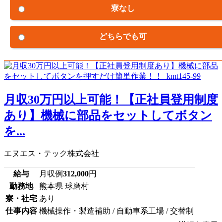
寮なし
どちらでも可
月収30万円以上可能！【正社員登用制度
あり】機械に部品をセットしてボタン
を...
エヌエス・テック株式会社
給与
月収例
312,000
円
勤務地
熊本県 球磨村
寮・社宅
あり
仕事内容
機械操作・製造補助 / 自動車系工場 / 交替制