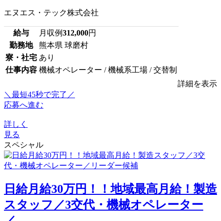
エヌエス・テック株式会社
給与
月収例
312,000
円
勤務地
熊本県 球磨村
寮・社宅
あり
仕事内容
機械オペレーター / 機械系工場 / 交替制
詳細を表示
＼最短45秒で完了／
応募へ進む
詳しく
見る
スペシャル
日給月給30万円！！地域最高月給！製造
スタッフ／3交代・機械オペレーター
／...