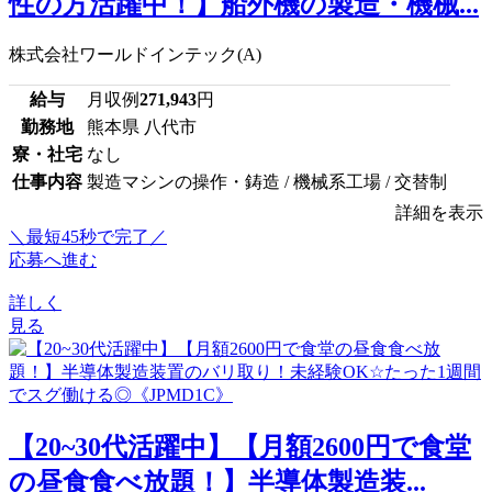
性の方活躍中！】船外機の製造・機械...
株式会社ワールドインテック(A)
給与
月収例
271,943
円
勤務地
熊本県 八代市
寮・社宅
なし
仕事内容
製造マシンの操作・鋳造 / 機械系工場 / 交替制
詳細を表示
＼最短45秒で完了／
応募へ進む
詳しく
見る
【20~30代活躍中】【月額2600円で食堂
の昼食食べ放題！】半導体製造装...