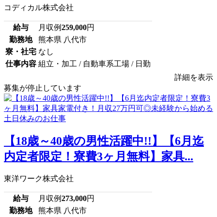
コディカル株式会社
給与
月収例
259,000
円
勤務地
熊本県 八代市
寮・社宅
なし
仕事内容
組立・加工 / 自動車系工場 / 日勤
詳細を表示
募集が停止しています
【18歳～40歳の男性活躍中!!】【6月迄
内定者限定！寮費3ヶ月無料】家具...
東洋ワーク株式会社
給与
月収例
273,000
円
勤務地
熊本県 八代市