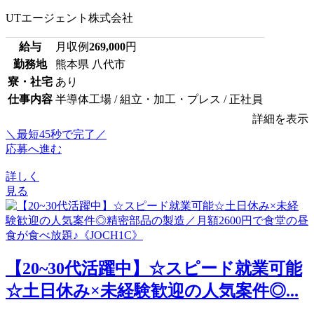
UTエージェント株式会社
給与
月収例
269,000
円
勤務地
熊本県 八代市
寮・社宅
あり
仕事内容
半導体工場 / 組立・加工・プレス / 正社員
詳細を表示
＼最短45秒で完了／
応募へ進む
詳しく
見る
【20~30代活躍中】☆スピード就業可能
☆土日休み×未経験歓迎の人気案件◎...