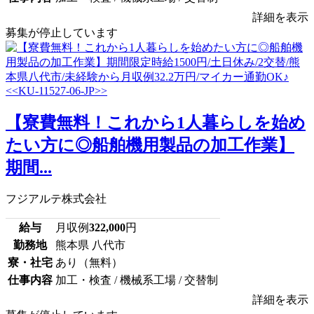
詳細を表示
募集が停止しています
【寮費無料！これから1人暮らしを始め
たい方に◎船舶機用製品の加工作業】
期間...
フジアルテ株式会社
給与
月収例
322,000
円
勤務地
熊本県 八代市
寮・社宅
あり（無料）
仕事内容
加工・検査 / 機械系工場 / 交替制
詳細を表示