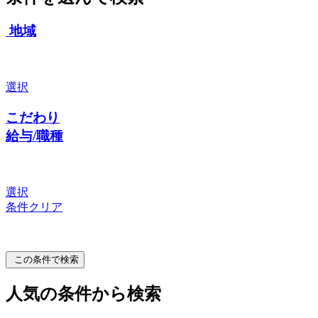
地域
選択
こだわり
給与/職種
選択
条件クリア
この条件で検索
人気の条件から検索