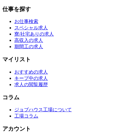
仕事を探す
お仕事検索
スペシャル求人
寮/社宅ありの求人
高収入の求人
期間工の求人
マイリスト
おすすめの求人
キープ中の求人
求人の閲覧履歴
コラム
ジョブハウス工場について
工場コラム
アカウント