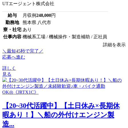
UTエージェント株式会社
給与
月収例
248,000
円
勤務地
熊本県 八代市
寮・社宅
あり
仕事内容
機械系工場 / 機械操作・製造補助 / 正社員
詳細を表示
＼最短45秒で完了／
応募へ進む
詳しく
見る
【20~30代活躍中】【土日休み×長期休
暇あり！】＼船の外付けエンジン製
造...