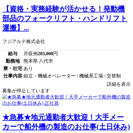
【資格・実務経験が活かせる！発動機
部品のフォークリフト・ハンドリフト
運搬】...
フジアルテ株式会社
給与
月収例
203,000
円
勤務地
熊本県 八代市
寮・社宅
あり
仕事内容
組立・機械オペレーター / 機械系工場 / 交替制
詳細を表示
募集が停止しています
★急募★地元通勤者大歓迎！大手メー
カーで船外機の製造のお仕事(土日休み)