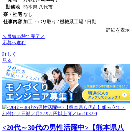
勤務地
熊本県 八代市
寮・社宅
なし
仕事内容
加工・バリ取り / 機械系工場 / 日勤
詳細を表示
＼最短45秒で完了／
応募へ進む
詳しく
見る
<20代～30代の男性活躍中>【熊本県八