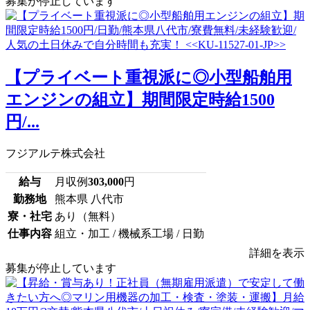
募集が停止しています
【プライベート重視派に◎小型船舶用
エンジンの組立】期間限定時給1500
円/...
フジアルテ株式会社
給与
月収例
303,000
円
勤務地
熊本県 八代市
寮・社宅
あり（無料）
仕事内容
組立・加工 / 機械系工場 / 日勤
詳細を表示
募集が停止しています