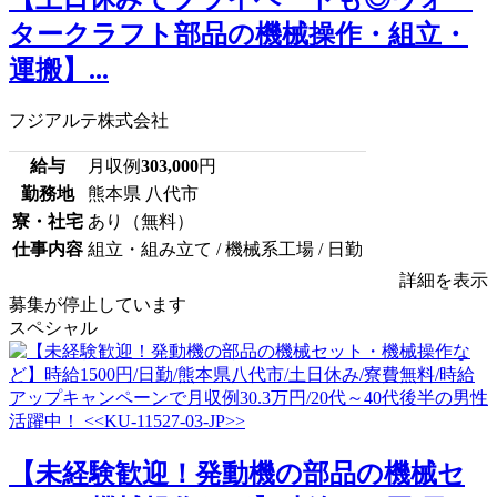
タークラフト部品の機械操作・組立・
運搬】...
フジアルテ株式会社
給与
月収例
303,000
円
勤務地
熊本県 八代市
寮・社宅
あり（無料）
仕事内容
組立・組み立て / 機械系工場 / 日勤
詳細を表示
募集が停止しています
スペシャル
【未経験歓迎！発動機の部品の機械セ