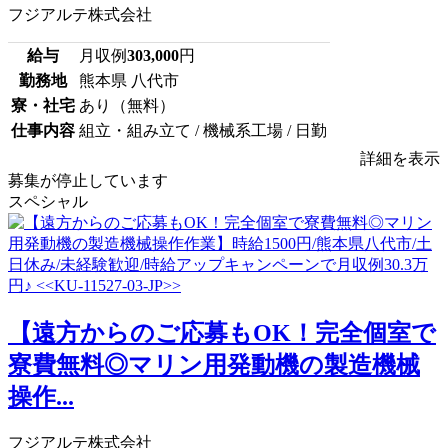
フジアルテ株式会社
給与
月収例
303,000
円
勤務地
熊本県 八代市
寮・社宅
あり（無料）
仕事内容
組立・組み立て / 機械系工場 / 日勤
詳細を表示
募集が停止しています
スペシャル
【遠方からのご応募もOK！完全個室で
寮費無料◎マリン用発動機の製造機械
操作...
フジアルテ株式会社