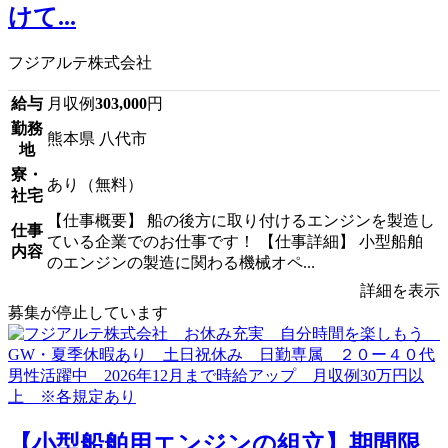
けて...
フジアルテ株式会社
給与
月収例
303,000
円
勤務
熊本県 八代市
地
寮・
あり（無料）
社宅
【仕事概要】 船の後方に取り付けるエンジンを製造し
仕事
ている企業でのお仕事です！ 【仕事詳細】 小型船舶
内容
のエンジンの製造に関わる機械オペ...
詳細を表示
募集が停止しています
【小型船舶用エンジンの組立】期間限