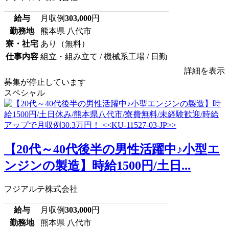
給与
月収例
303,000
円
勤務地
熊本県 八代市
寮・社宅
あり（無料）
仕事内容
組立・組み立て / 機械系工場 / 日勤
詳細を表示
募集が停止しています
スペシャル
【20代～40代後半の男性活躍中♪小型エ
ンジンの製造】時給1500円/土日...
フジアルテ株式会社
給与
月収例
303,000
円
勤務地
熊本県 八代市