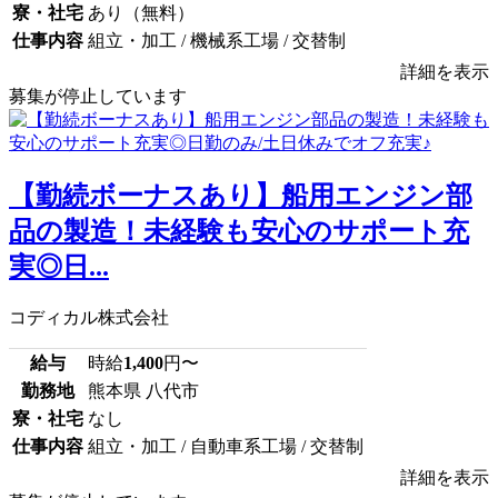
寮・社宅
あり（無料）
仕事内容
組立・加工 / 機械系工場 / 交替制
詳細を表示
募集が停止しています
【勤続ボーナスあり】船用エンジン部
品の製造！未経験も安心のサポート充
実◎日...
コディカル株式会社
給与
時給
1,400
円〜
勤務地
熊本県 八代市
寮・社宅
なし
仕事内容
組立・加工 / 自動車系工場 / 交替制
詳細を表示