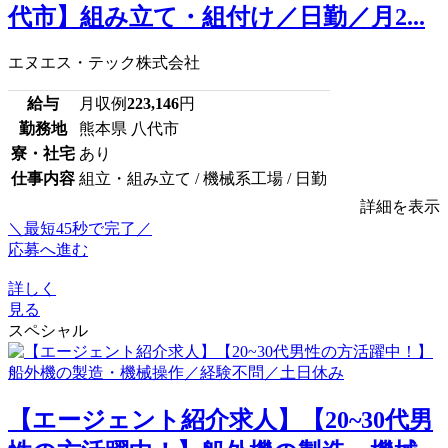
代市】組み立て・組付け／日勤／月2...
エヌエス・テック株式会社
給与
月収例
223,146
円
勤務地
熊本県 八代市
寮・社宅
あり
仕事内容
組立・組み立て / 機械系工場 / 日勤
詳細を表示
＼最短45秒で完了／
応募へ進む
詳しく
見る
スペシャル
【エージェント紹介求人】【20~30代男