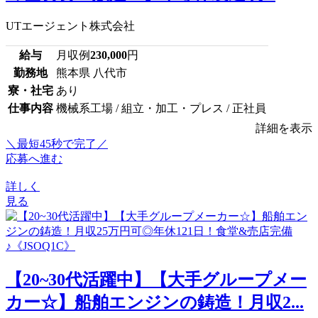
UTエージェント株式会社
給与
月収例
230,000
円
勤務地
熊本県 八代市
寮・社宅
あり
仕事内容
機械系工場 / 組立・加工・プレス / 正社員
詳細を表示
＼最短45秒で完了／
応募へ進む
詳しく
見る
【20~30代活躍中】【大手グループメー
カー☆】船舶エンジンの鋳造！月収2...