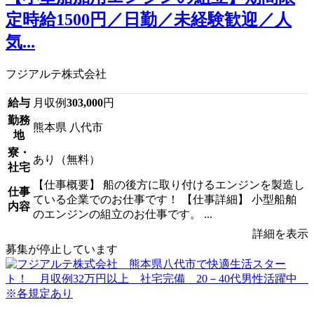
定時給1500円／日勤／未経験歓迎／人
気...
フジアルテ株式会社
給与
月収例
303,000
円
勤務
熊本県 八代市
地
寮・
あり（無料）
社宅
【仕事概要】 船の後方に取り付けるエンジンを製造し
仕事
ている企業でのお仕事です！ 【仕事詳細】 小型船舶
内容
のエンジンの組立のお仕事です。 ...
詳細を表示
募集が停止しています