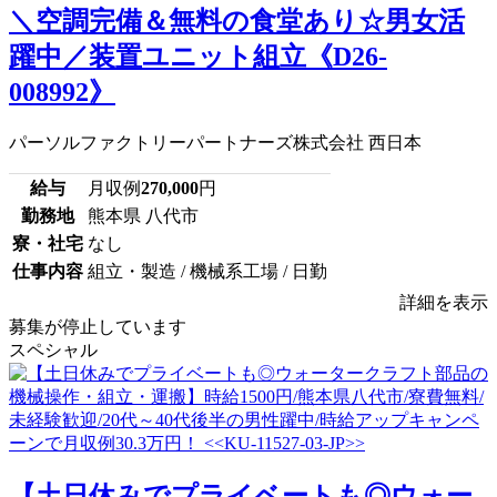
＼空調完備＆無料の食堂あり☆男女活
躍中／装置ユニット組立《D26-
008992》
パーソルファクトリーパートナーズ株式会社 西日本
給与
月収例
270,000
円
勤務地
熊本県 八代市
寮・社宅
なし
仕事内容
組立・製造 / 機械系工場 / 日勤
詳細を表示
募集が停止しています
スペシャル
【土日休みでプライベートも◎ウォー