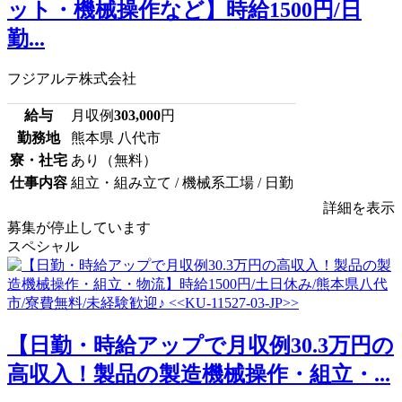
ット・機械操作など】時給1500円/日
勤...
フジアルテ株式会社
給与
月収例
303,000
円
勤務地
熊本県 八代市
寮・社宅
あり（無料）
仕事内容
組立・組み立て / 機械系工場 / 日勤
詳細を表示
募集が停止しています
スペシャル
【日勤・時給アップで月収例30.3万円の
高収入！製品の製造機械操作・組立・...