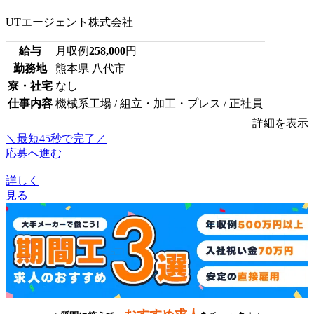
UTエージェント株式会社
給与
月収例
258,000
円
勤務地
熊本県 八代市
寮・社宅
なし
仕事内容
機械系工場 / 組立・加工・プレス / 正社員
詳細を表示
＼最短45秒で完了／
応募へ進む
詳しく
見る