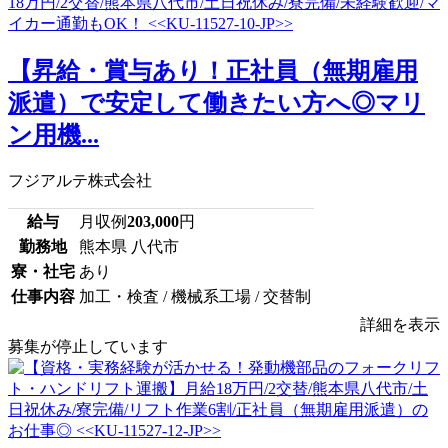
【昇給・賞与あり！正社員（無期雇用
派遣）で安定して働きたい方へ◎マリ
ン用機...
フジアルテ株式会社
給与
月収例
203,000
円
勤務地
熊本県 八代市
寮・社宅
あり
仕事内容
加工・検査 / 機械系工場 / 交替制
詳細を表示
募集が停止しています