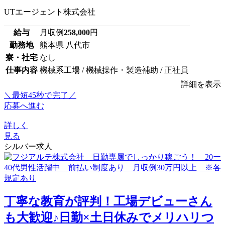
UTエージェント株式会社
給与
月収例
258,000
円
勤務地
熊本県 八代市
寮・社宅
なし
仕事内容
機械系工場 / 機械操作・製造補助 / 正社員
詳細を表示
＼最短45秒で完了／
応募へ進む
詳しく
見る
シルバー求人
丁寧な教育が評判！工場デビューさん
も大歓迎♪日勤×土日休みでメリハリつ