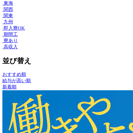
東海
関西
関東
九州
即入寮OK
期間工
寮あり
高収入
並び替え
おすすめ順
給与が高い順
新着順