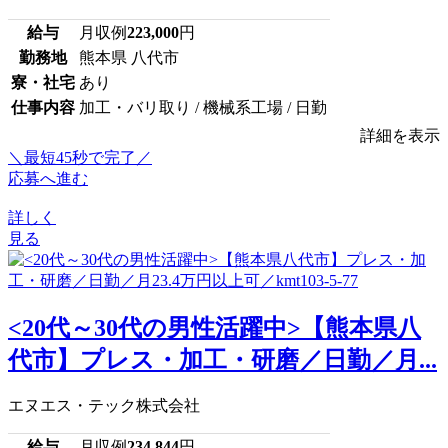
給与
月収例
223,000
円
勤務地
熊本県 八代市
寮・社宅
あり
仕事内容
加工・バリ取り / 機械系工場 / 日勤
詳細を表示
＼最短45秒で完了／
応募へ進む
詳しく
見る
<20代～30代の男性活躍中>【熊本県八
代市】プレス・加工・研磨／日勤／月...
エヌエス・テック株式会社
給与
月収例
234,844
円