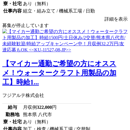
寮・社宅
あり（無料）
仕事内容
組立・組み立て / 機械系工場 / 日勤
詳細を表示
募集が停止しています
【マイカー通勤ご希望の方にオスス
メ！ウォータークラフト用製品の加
工】時給1...
フジアルテ株式会社
給与
月収例
322,000
円
勤務地
熊本県 八代市
寮・社宅
あり（無料）
仕事内容
加工・検査 / 機械系工場 / 交替制