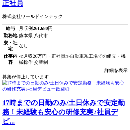
正社員
株式会社ワールドインテック
給与
月収例
261,680
円
勤務地
熊本県 八代市
寮・社
なし
宅
仕事内
≪月収26万円・正社員≫自動車系工場での組立・機
容
械操作 交替制
詳細を表示
募集が停止しています
17時までの日勤のみ/土日休みで安定勤
務！未経験も安心の研修充実♪社員デ
ビ...