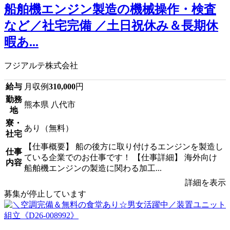
船舶機エンジン製造の機械操作・検査
など／社宅完備 ／土日祝休み＆長期休
暇あ...
フジアルテ株式会社
給与
月収例
310,000
円
勤務
熊本県 八代市
地
寮・
あり（無料）
社宅
【仕事概要】 船の後方に取り付けるエンジンを製造し
仕事
ている企業でのお仕事です！ 【仕事詳細】 海外向け
内容
船舶機エンジンの製造に関わる加工...
詳細を表示
募集が停止しています