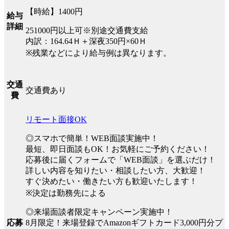
【時給】1400円
給与
詳細
251000円以上可※別途交通費支給
内訳：164.64Ｈ＋深夜350円×60Ｈ
※残業などにより給与例は異なります。
交通
交通費あり
費
リモート面接OK
◎スマホで簡単！WEB面談実施中！
最短、即日面談もOK！お気軽にご予約ください！
応募後に届くフォームで「WEB面談」を選ぶだけ！
詳しい内容を知りたい・相談したい方、大歓迎！
すぐ決めたい・働きたい方も歓迎いたします！
※決定は勤務先による
◎来場面談者限定キャンペーン実施中！
8月限定！来場登録でAmazonギフトカード3,000円分プ
応募