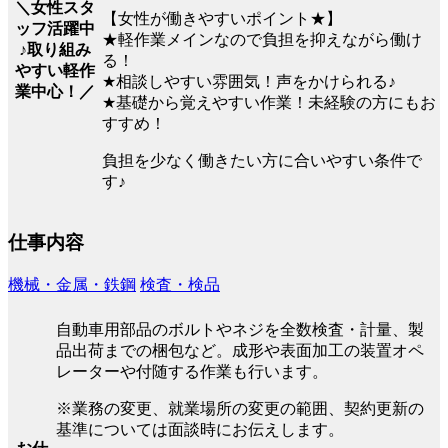
＼女性スタ
【女性が働きやすいポイント★】
ッフ活躍中
★軽作業メインなので負担を抑えながら働け
♪取り組み
る！
やすい軽作
★相談しやすい雰囲気！声をかけられる♪
業中心！／
★基礎から覚えやすい作業！未経験の方にもお
すすめ！
負担を少なく働きたい方に合いやすい条件で
す♪
仕事内容
機械・金属・鉄鋼
検査・検品
自動車用部品のボルトやネジを全数検査・計量、製
品出荷までの梱包など。成形や表面加工の装置オペ
レーターや付随する作業も行います。
※業務の変更、就業場所の変更の範囲、契約更新の
基準については面談時にお伝えします。