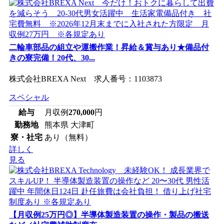
二輪車部品の組立や運搬作業！昇給＆賞与あり★備品付
きの寮完備！20代、30...
株式会社BREXA Next 求人番号：1103873
スペシャル
給与
月収例
270,000
円
勤務地
熊本県 大津町
寮・社宅
あり（無料）
詳しく
見る
【月収例25万円◎】半導体製造装置の操作・製品の搬送