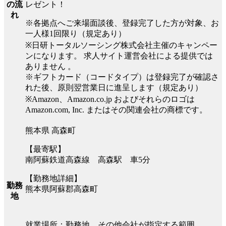
レゼント！
の流
れ
※各拠点へご来場面談後、登録完了した方が対象、お
一人様1回限り（規定あり）
※日研トータルソーシング株式会社主催のキャンペー
ンになります。 求人サイト運営会社による提供では
ありません 。
※ギフトカード（コードタイプ）は登録完了が確認さ
れた後、原則翌営業日に進呈します（規定あり）
※Amazon、Amazon.co.jp およびそれらのロゴは
Amazon.com, Inc. またはその関連会社の商標です。
熊本県 高森町
【最寄駅】
南阿蘇鉄道高森線 高森駅 車5分
【勤務地詳細】
勤務
熊本県阿蘇郡高森町
地
就業場所：勤務地、その他会社が指定する範囲