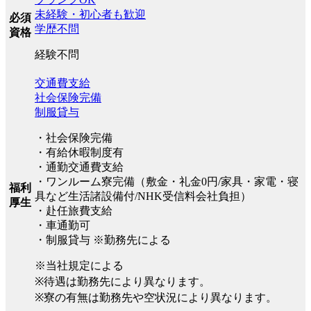
未経験・初心者も歓迎
必須
学歴不問
資格
経験不問
交通費支給
社会保険完備
制服貸与
・社会保険完備
・有給休暇制度有
・通勤交通費支給
・ワンルーム寮完備（敷金・礼金0円/家具・家電・寝
福利
具など生活諸設備付/NHK受信料会社負担）
厚生
・赴任旅費支給
・車通勤可
・制服貸与 ※勤務先による
※当社規定による
※待遇は勤務先により異なります。
※寮の有無は勤務先や空状況により異なります。