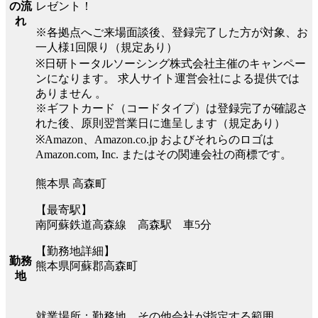
レゼント！
の流
れ
※各拠点へご来場面談後、登録完了した方が対象、お
一人様1回限り（規定あり）
※日研トータルソーシング株式会社主催のキャンペー
ンになります。 求人サイト運営会社による提供では
ありません 。
※ギフトカード（コードタイプ）は登録完了が確認さ
れた後、原則翌営業日に進呈します（規定あり）
※Amazon、Amazon.co.jp およびそれらのロゴは
Amazon.com, Inc. またはその関連会社の商標です。
熊本県 高森町
【最寄駅】
南阿蘇鉄道高森線 高森駅 車5分
【勤務地詳細】
勤務
熊本県阿蘇郡高森町
地
就業場所：勤務地、その他会社が指定する範囲