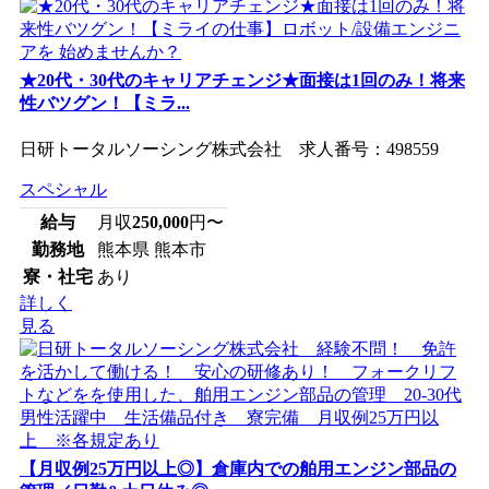
★20代・30代のキャリアチェンジ★面接は1回のみ！将来
性バツグン！【ミラ...
日研トータルソーシング株式会社 求人番号：498559
スペシャル
給与
月収
250,000
円〜
勤務地
熊本県 熊本市
寮・社宅
あり
詳しく
見る
【月収例25万円以上◎】倉庫内での舶用エンジン部品の