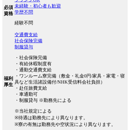
未経験・初心者も歓迎
必須
学歴不問
資格
経験不問
交通費支給
社会保険完備
制服貸与
・社会保険完備
・有給休暇制度有
・通勤交通費支給
・ワンルーム寮完備（敷金・礼金0円/家具・家電・寝
福利
具など生活諸設備付/NHK受信料会社負担）
厚生
・赴任旅費支給
・車通勤可
・制服貸与 ※勤務先による
※当社規定による
※待遇は勤務先により異なります。
※寮の有無は勤務先や空状況により異なります。