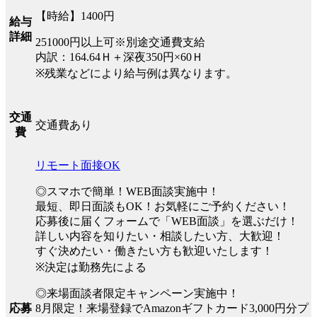
【時給】1400円
給与
詳細
251000円以上可※別途交通費支給
内訳：164.64Ｈ＋深夜350円×60Ｈ
※残業などにより給与例は異なります。
交通
交通費あり
費
リモート面接OK
◎スマホで簡単！WEB面談実施中！
最短、即日面談もOK！お気軽にご予約ください！
応募後に届くフォームで「WEB面談」を選ぶだけ！
詳しい内容を知りたい・相談したい方、大歓迎！
すぐ決めたい・働きたい方も歓迎いたします！
※決定は勤務先による
◎来場面談者限定キャンペーン実施中！
8月限定！来場登録でAmazonギフトカード3,000円分プ
応募