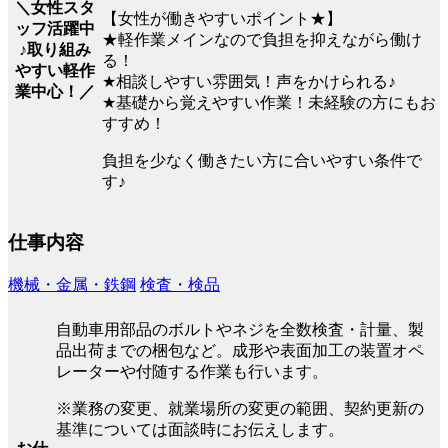
＼女性スタ
【女性が働きやすいポイント★】
ッフ活躍中
★軽作業メインなので負担を抑えながら働け
♪取り組み
る！
やすい軽作
★相談しやすい雰囲気！声をかけられる♪
業中心！／
★基礎から覚えやすい作業！未経験の方にもお
すすめ！
負担を少なく働きたい方に合いやすい条件で
す♪
仕事内容
機械・金属・鉄鋼
検査・検品
自動車用部品のボルトやネジを全数検査・計量、製
品出荷までの梱包など。成形や表面加工の装置オペ
レーターや付随する作業も行います。
※業務の変更、就業場所の変更の範囲、契約更新の
基準については面談時にお伝えします。