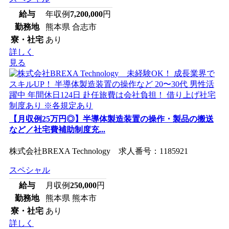
給与
年収例
7,200,000
円
勤務地
熊本県 合志市
寮・社宅
あり
詳しく
見る
【月収例25万円◎】半導体製造装置の操作・製品の搬送
など／社宅費補助制度充...
株式会社BREXA Technology 求人番号：1185921
スペシャル
給与
月収例
250,000
円
勤務地
熊本県 熊本市
寮・社宅
あり
詳しく