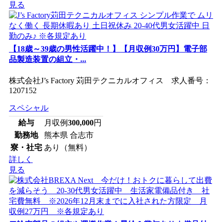
見る
【18歳～39歳の男性活躍中！】【月収例30万円】電子部
品製造装置の組立・...
株式会社J’s Factory 苅田テクニカルオフィス 求人番号：
1207152
スペシャル
給与
月収例
300,000
円
勤務地
熊本県 合志市
寮・社宅
あり（無料）
詳しく
見る