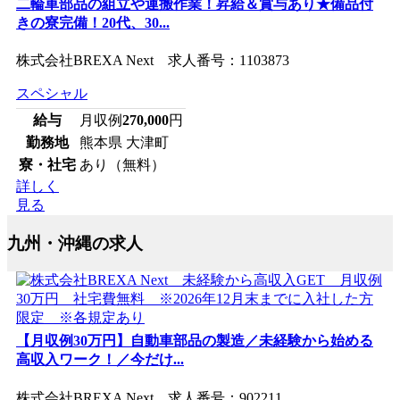
二輪車部品の組立や運搬作業！昇給＆賞与あり★備品付
きの寮完備！20代、30...
株式会社BREXA Next 求人番号：1103873
スペシャル
給与
月収例
270,000
円
勤務地
熊本県 大津町
寮・社宅
あり（無料）
詳しく
見る
九州・沖縄の求人
【月収例30万円】自動車部品の製造／未経験から始める
高収入ワーク！／今だけ...
株式会社BREXA Next 求人番号：902211