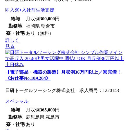
即入寮+入社前生活支援
給与
月収例
300,000
円
勤務地
福岡県 朝倉市
寮・社宅
あり（無料）
詳しく
見る
【電子部品・機器の製造】月収例36万円以上／寮完備！
《お仕事No.10A264》
日研トータルソーシング株式会社 求人番号：1220143
スペシャル
給与
月収例
365,000
円
勤務地
鹿児島県 霧島市
寮・社宅
あり