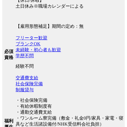
【休日/休暇】
土日休み※職場カレンダーによる
【雇用形態補足】期間の定め：無
フリーター歓迎
ブランクOK
未経験・初心者も歓迎
必須
学歴不問
資格
経験不問
交通費支給
社会保険完備
制服貸与
・社会保険完備
・有給休暇制度有
・通勤交通費支給
・ワンルーム寮完備（敷金・礼金0円/家具・家電・寝
福利
具など生活諸設備付/NHK受信料会社負担）
厚生