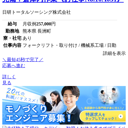
日研トータルソーシング株式会社
給与
月収例
257,000
円
勤務地
熊本県 長洲町
寮・社宅
あり
仕事内容
フォークリフト・取り付け / 機械系工場 / 日勤
詳細を表示
＼最短45秒で完了／
応募へ進む
詳しく
見る