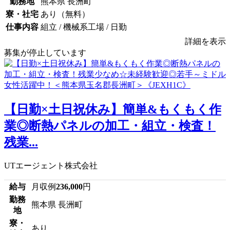
勤務地
熊本県 長洲町
寮・社宅
あり（無料）
仕事内容
組立 / 機械系工場 / 日勤
詳細を表示
募集が停止しています
【日勤×土日祝休み】簡単&もくもく作
業◎断熱パネルの加工・組立・検査！
残業...
UTエージェント株式会社
給与
月収例
236,000
円
勤務
熊本県 長洲町
地
寮・
あり