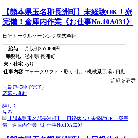
【熊本県玉名郡長洲町】未経験OK！寮
完備！倉庫内作業《お仕事No.10A031》
日研トータルソーシング株式会社
給与
月収例
257,000
円
勤務地
熊本県 長洲町
寮・社宅
あり
仕事内容
フォークリフト・取り付け / 機械系工場 / 日勤
詳細を表示
＼最短45秒で完了／
応募へ進む
詳しく
見る