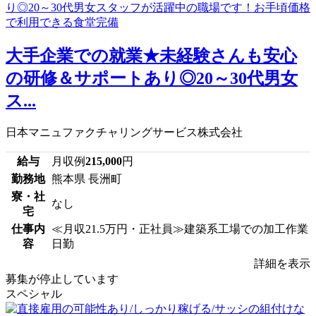
大手企業での就業★未経験さんも安心
の研修＆サポートあり◎20～30代男女
ス...
日本マニュファクチャリングサービス株式会社
給与
月収例
215,000
円
勤務地
熊本県 長洲町
寮・社
なし
宅
仕事内
≪月収21.5万円・正社員≫建築系工場での加工作業
容
日勤
詳細を表示
募集が停止しています
スペシャル