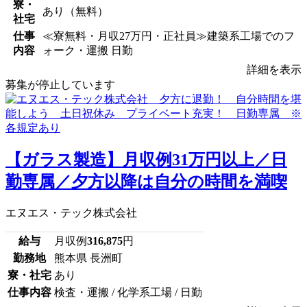
寮・
あり（無料）
社宅
仕事
≪寮無料・月収27万円・正社員≫建築系工場でのフ
内容
ォーク・運搬 日勤
詳細を表示
募集が停止しています
【ガラス製造】月収例31万円以上／日
勤専属／夕方以降は自分の時間を満喫
エヌエス・テック株式会社
給与
月収例
316,875
円
勤務地
熊本県 長洲町
寮・社宅
あり
仕事内容
検査・運搬 / 化学系工場 / 日勤