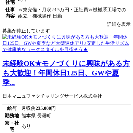
社宅
仕事
≪寮完備・月収23.5万円・正社員≫機械系工場での
内容
組立・機械操作 日勤
詳細を表示
募集が停止しています
未経験OK★モノづくりに興味がある方
も大歓迎！年間休日125日、GWや夏
季...
日本マニュファクチャリングサービス株式会社
給与
月収例
235,000
円
勤務地
熊本県 長洲町
寮・社
あり
宅