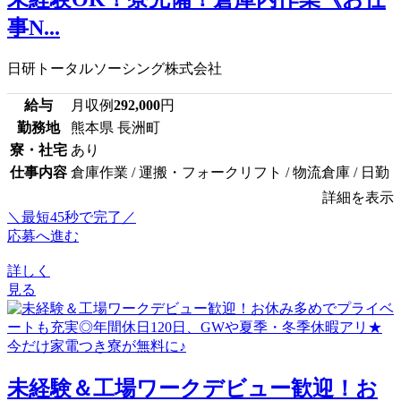
事N...
日研トータルソーシング株式会社
給与
月収例
292,000
円
勤務地
熊本県 長洲町
寮・社宅
あり
仕事内容
倉庫作業 / 運搬・フォークリフト / 物流倉庫 / 日勤
詳細を表示
＼最短45秒で完了／
応募へ進む
詳しく
見る
未経験＆工場ワークデビュー歓迎！お