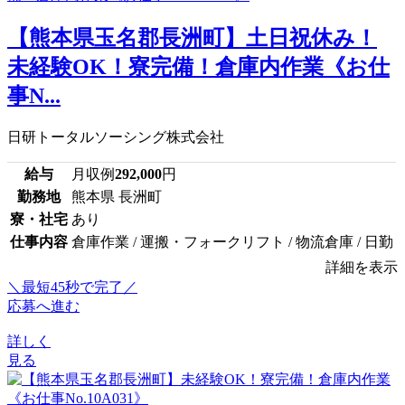
【熊本県玉名郡長洲町】土日祝休み！
未経験OK！寮完備！倉庫内作業《お仕
事N...
日研トータルソーシング株式会社
給与
月収例
292,000
円
勤務地
熊本県 長洲町
寮・社宅
あり
仕事内容
倉庫作業 / 運搬・フォークリフト / 物流倉庫 / 日勤
詳細を表示
＼最短45秒で完了／
応募へ進む
詳しく
見る