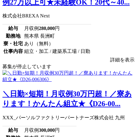
例27万以上可★未経験OK！20代～40...
株式会社BREXA Next
給与
月収例
280,000
円
勤務地
熊本県 長洲町
寮・社宅
あり（無料）
仕事内容
組立・加工 / 建築系工場 / 日勤
詳細を表示
募集が停止しています
＼日勤×短期！月収例30万円超！／寮あ
ります！かんたん組立★《D26-00...
XXX_パーソルファクトリーパートナーズ株式会社 九州
給与
月収例
300,000
円