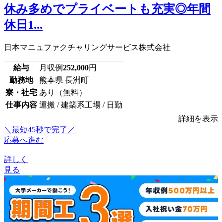
休み多めでプライベートも充実◎年間
休日1...
日本マニュファクチャリングサービス株式会社
給与
月収例
252,000
円
勤務地
熊本県 長洲町
寮・社宅
あり（無料）
仕事内容
運搬 / 建築系工場 / 日勤
詳細を表示
＼最短45秒で完了／
応募へ進む
詳しく
見る