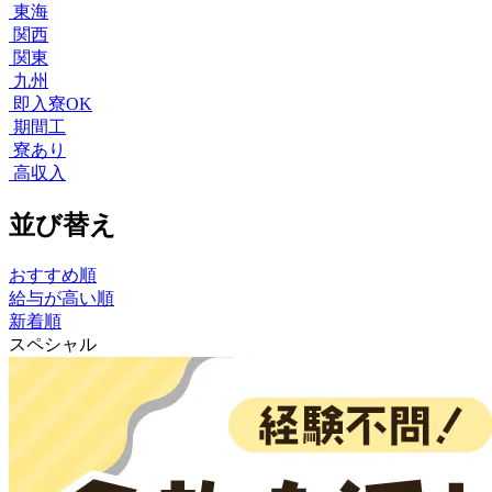
東海
関西
関東
九州
即入寮OK
期間工
寮あり
高収入
並び替え
おすすめ順
給与が高い順
新着順
スペシャル