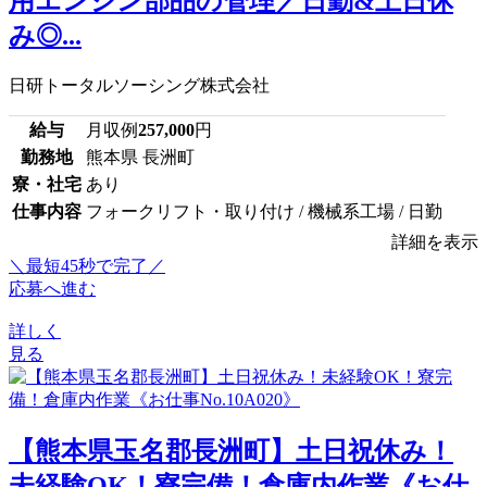
用エンジン部品の管理／日勤&土日休
み◎...
日研トータルソーシング株式会社
給与
月収例
257,000
円
勤務地
熊本県 長洲町
寮・社宅
あり
仕事内容
フォークリフト・取り付け / 機械系工場 / 日勤
詳細を表示
＼最短45秒で完了／
応募へ進む
詳しく
見る
【熊本県玉名郡長洲町】土日祝休み！
未経験OK！寮完備！倉庫内作業《お仕