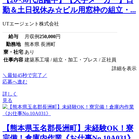
勤＆土日祝休み☆ビル用窓枠の組立・...
UTエージェント株式会社
給与
月収例
250,000
円
勤務地
熊本県 長洲町
寮・社宅
あり
仕事内容
建築系工場 / 組立・加工・プレス / 正社員
詳細を表示
＼最短45秒で完了／
応募へ進む
詳しく
見る
【熊本県玉名郡長洲町】未経験OK！寮
完備！倉庫内作業《お仕事No.10A031》