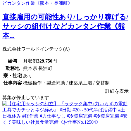
直接雇用の可能性あり/しっかり稼げる/
サッシの組付けなどカンタン作業《熊
本...
株式会社ワールドインテック(A)
給与
月収例
329,750
円
勤務地
熊本県 長洲町
寮・社宅
あり
仕事内容
機械操作・製造補助 / 建築系工場 / 交替制
詳細を表示
募集が停止しています