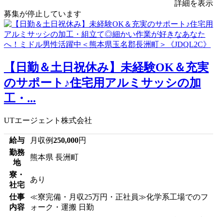
詳細を表示
募集が停止しています
【日勤＆土日祝休み】未経験OK＆充実
のサポート♪住宅用アルミサッシの加
工・...
UTエージェント株式会社
給与
月収例
250,000
円
勤務
熊本県 長洲町
地
寮・
あり
社宅
仕事
≪寮完備・月収25万円・正社員≫化学系工場でのフ
内容
ォーク・運搬 日勤