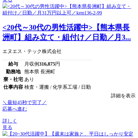
<20代～30代の男性活躍中>【熊本県長
洲町】組み立て・組付け／日勤／月3...
エヌエス・テック株式会社
給与
月収例
316,875
円
勤務地
熊本県 長洲町
寮・社宅
あり
仕事内容
検査・運搬 / 化学系工場 / 日勤
詳細を表示
＼最短45秒で完了／
応募へ進む
詳しく
見る