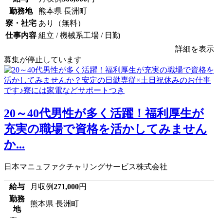
勤務地
熊本県 長洲町
寮・社宅
あり（無料）
仕事内容
組立 / 機械系工場 / 日勤
詳細を表示
募集が停止しています
20～40代男性が多く活躍！福利厚生が
充実の職場で資格を活かしてみません
か...
日本マニュファクチャリングサービス株式会社
給与
月収例
271,000
円
勤務
熊本県 長洲町
地