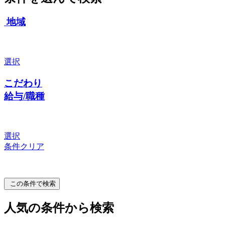
地域
選択
こだわり
給与/職種
選択
条件クリア
この条件で検索
人気の条件から検索