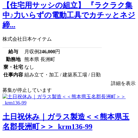
【住宅用サッシの組立】 『ラクラク集
中♪力いらずの電動工具でカチッとネジ
締...
株式会社日本ケイテム
給与
月収例
246,000
円
勤務地
熊本県 長洲町
寮・社宅
なし
仕事内容
組み立て・加工 / 建築系工場 / 日勤
詳細を表示
募集が停止しています
土日祝休み｜ガラス製造＜＜熊本県玉
名郡長洲町＞＞_krm136-99