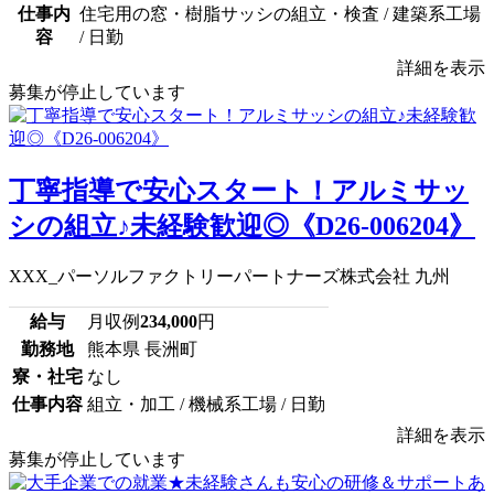
仕事内
住宅用の窓・樹脂サッシの組立・検査 / 建築系工場
容
/ 日勤
詳細を表示
募集が停止しています
丁寧指導で安心スタート！アルミサッ
シの組立♪未経験歓迎◎《D26-006204》
XXX_パーソルファクトリーパートナーズ株式会社 九州
給与
月収例
234,000
円
勤務地
熊本県 長洲町
寮・社宅
なし
仕事内容
組立・加工 / 機械系工場 / 日勤
詳細を表示
募集が停止しています