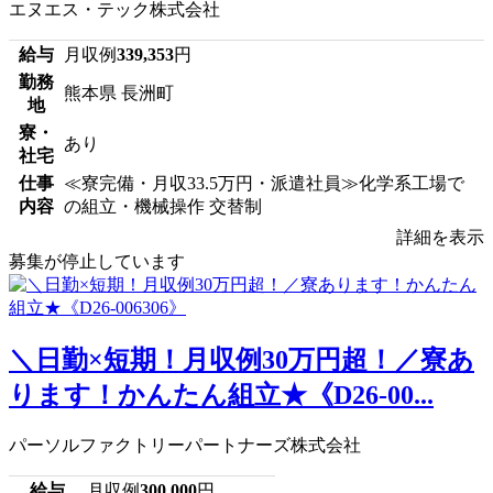
エヌエス・テック株式会社
給与
月収例
339,353
円
勤務
熊本県 長洲町
地
寮・
あり
社宅
仕事
≪寮完備・月収33.5万円・派遣社員≫化学系工場で
内容
の組立・機械操作 交替制
詳細を表示
募集が停止しています
＼日勤×短期！月収例30万円超！／寮あ
ります！かんたん組立★《D26-00...
パーソルファクトリーパートナーズ株式会社
給与
月収例
300,000
円