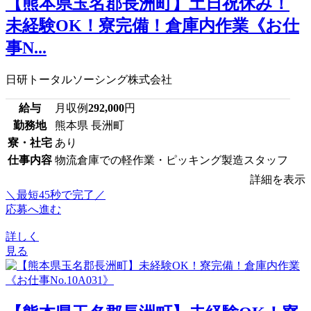
【熊本県玉名郡長洲町】土日祝休み！
未経験OK！寮完備！倉庫内作業《お仕
事N...
日研トータルソーシング株式会社
給与
月収例
292,000
円
勤務地
熊本県 長洲町
寮・社宅
あり
仕事内容
物流倉庫での軽作業・ピッキング製造スタッフ
詳細を表示
＼最短45秒で完了／
応募へ進む
詳しく
見る