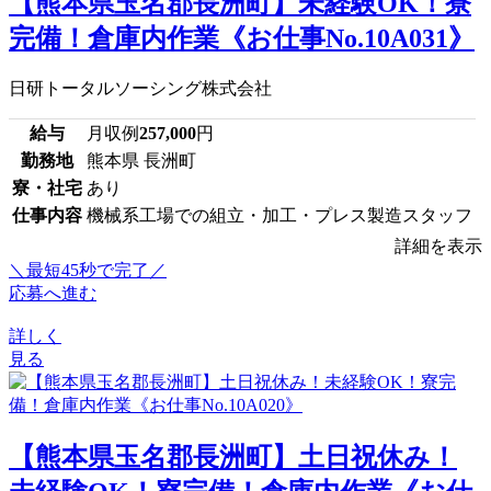
【熊本県玉名郡長洲町】未経験OK！寮
完備！倉庫内作業《お仕事No.10A031》
日研トータルソーシング株式会社
給与
月収例
257,000
円
勤務地
熊本県 長洲町
寮・社宅
あり
仕事内容
機械系工場での組立・加工・プレス製造スタッフ
詳細を表示
＼最短45秒で完了／
応募へ進む
詳しく
見る
【熊本県玉名郡長洲町】土日祝休み！