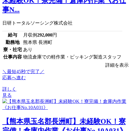
未経験OK！寮完備！倉庫内作業《お仕
事N...
日研トータルソーシング株式会社
給与
月収例
292,000
円
勤務地
熊本県 長洲町
寮・社宅
あり
仕事内容
物流倉庫での軽作業・ピッキング製造スタッフ
詳細を表示
＼最短45秒で完了／
応募へ進む
詳しく
見る
【熊本県玉名郡長洲町】未経験OK！寮
完備！倉庫内作業《お仕事No.10A031》