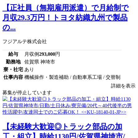
【正社員（無期雇用派遣）で月給制で
月収29.3万円！トヨタ紡織九州で製品
の...
フジアルテ株式会社
給与
月収例
293,000
円
勤務地
佐賀県 神埼市
寮・社宅
あり
仕事内容
機械操作・製造補助 / 自動車系工場 / 交替制
詳細を表示
募集が停止しています
【未経験大歓迎◎トラック部品の加
工・組立】時給1130円/佐賀県神埼市/