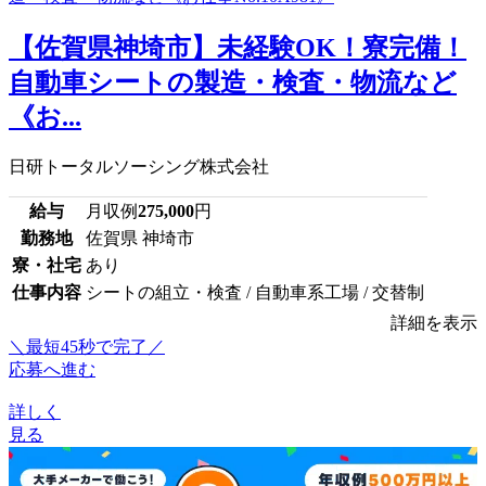
【佐賀県神埼市】未経験OK！寮完備！
自動車シートの製造・検査・物流など
《お...
日研トータルソーシング株式会社
給与
月収例
275,000
円
勤務地
佐賀県 神埼市
寮・社宅
あり
仕事内容
シートの組立・検査 / 自動車系工場 / 交替制
詳細を表示
＼最短45秒で完了／
応募へ進む
詳しく
見る