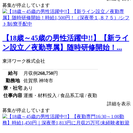
募集が停止しています
【18歳～45歳の男性活躍中!!】【新ライ
ン設立／夜勤専属】随時研修開始！...
東洋ワーク株式会社
給与
月収例
268,750
円
勤務地
佐賀県 神埼市
寮・社宅
あり
仕事内容
運搬・材料投入 / 食品系工場 / 夜勤
詳細を表示
募集が停止しています