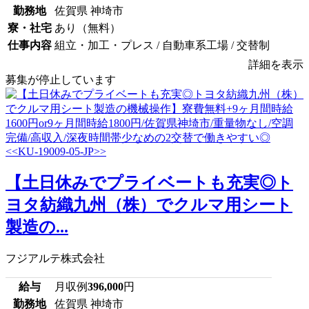
勤務地
佐賀県 神埼市
寮・社宅
あり（無料）
仕事内容
組立・加工・プレス / 自動車系工場 / 交替制
詳細を表示
募集が停止しています
【土日休みでプライベートも充実◎ト
ヨタ紡織九州（株）でクルマ用シート
製造の...
フジアルテ株式会社
給与
月収例
396,000
円
勤務地
佐賀県 神埼市