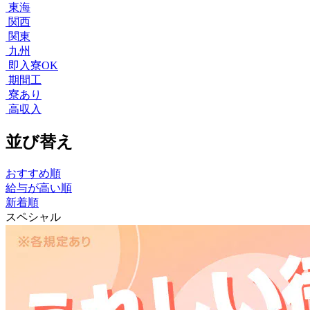
東海
関西
関東
九州
即入寮OK
期間工
寮あり
高収入
並び替え
おすすめ順
給与が高い順
新着順
スペシャル