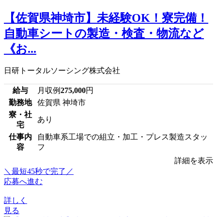
【佐賀県神埼市】未経験OK！寮完備！
自動車シートの製造・検査・物流など
《お...
日研トータルソーシング株式会社
給与
月収例
275,000
円
勤務地
佐賀県 神埼市
寮・社
あり
宅
仕事内
自動車系工場での組立・加工・プレス製造スタッ
容
フ
詳細を表示
＼最短45秒で完了／
応募へ進む
詳しく
見る