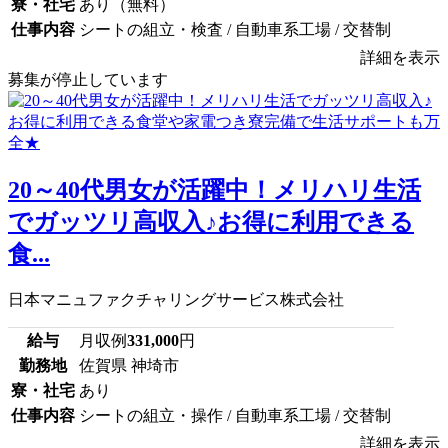
寮・社宅
あり（無料）
仕事内容
シートの組立・検査 / 自動車系工場 / 交替制
詳細を表示
募集が停止しています
20～40代男女が活躍中！メリハリ生活
でガッツリ高収入♪お得に利用できる
食...
日本マニュファクチャリングサービス株式会社
給与
月収例
331,000
円
勤務地
佐賀県 神埼市
寮・社宅
あり
仕事内容
シートの組立・操作 / 自動車系工場 / 交替制
詳細を表示