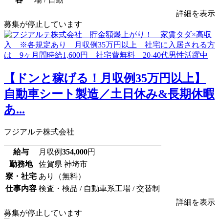
詳細を表示
募集が停止しています
【ドンと稼げる！月収例35万円以上】
自動車シート製造／土日休み&長期休暇
あ...
フジアルテ株式会社
給与
月収例
354,000
円
勤務地
佐賀県 神埼市
寮・社宅
あり（無料）
仕事内容
検査・検品 / 自動車系工場 / 交替制
詳細を表示
募集が停止しています