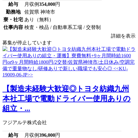
給与
月収例
354,000
円
勤務地
佐賀県 神埼市
寮・社宅
あり（無料）
仕事内容
検査・検品 / 自動車系工場 / 交替制
詳細を表示
募集が停止しています
【製造未経験大歓迎◎トヨタ紡織九州
本社工場で電動ドライバー使用ありの
組立・...
フジアルテ株式会社
給与
月収例
396,000
円