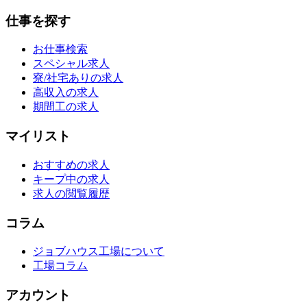
仕事を探す
お仕事検索
スペシャル求人
寮/社宅ありの求人
高収入の求人
期間工の求人
マイリスト
おすすめの求人
キープ中の求人
求人の閲覧履歴
コラム
ジョブハウス工場について
工場コラム
アカウント