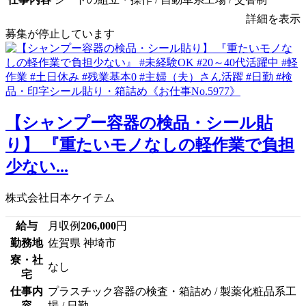
詳細を表示
募集が停止しています
【シャンプー容器の検品・シール貼
り】 『重たいモノなしの軽作業で負担
少ない...
株式会社日本ケイテム
給与
月収例
206,000
円
勤務地
佐賀県 神埼市
寮・社
なし
宅
仕事内
プラスチック容器の検査・箱詰め / 製薬化粧品系工
容
場 / 日勤