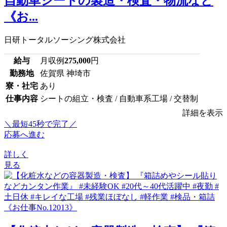
自動車シートの製造・検査・物流など
《お...
日研トータルソーシング株式会社
給与
月収例
275,000
円
勤務地
佐賀県 神埼市
寮・社宅
あり
仕事内容
シートの組立・検査 / 自動車系工場 / 交替制
詳細を表示
＼最短45秒で完了／
応募へ進む
詳しく
見る