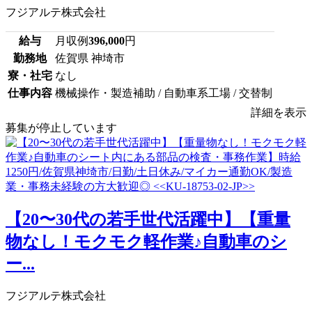
フジアルテ株式会社
給与
月収例
396,000
円
勤務地
佐賀県 神埼市
寮・社宅
なし
仕事内容
機械操作・製造補助 / 自動車系工場 / 交替制
詳細を表示
募集が停止しています
【20〜30代の若手世代活躍中】【重量
物なし！モクモク軽作業♪自動車のシ
ー...
フジアルテ株式会社