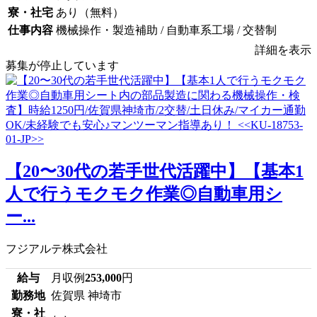
寮・社宅
あり（無料）
仕事内容
機械操作・製造補助 / 自動車系工場 / 交替制
詳細を表示
募集が停止しています
【20〜30代の若手世代活躍中】【基本1
人で行うモクモク作業◎自動車用シ
ー...
フジアルテ株式会社
給与
月収例
253,000
円
勤務地
佐賀県 神埼市
寮・社