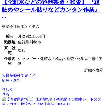
【化粧水などの容器製造・検査】 『箱
詰めやシール貼りなどカンタン作業』
...
株式会社日本ケイテム
給与
月収例
211,000
円
勤務地
佐賀県 神埼市
寮・社
なし
宅
仕事内
シャンプー・化粧水の検品・検査 / 化学系工場 / 夜
容
勤
詳細を表示
＼最短45秒で完了／
応募へ進む
詳しく
見る