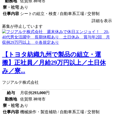
勤務地
佐賀県 神埼市
寮・社宅
あり
仕事内容
シートの組立・検査 / 自動車系工場 / 交替制
詳細を表示
募集が停止しています
【トヨタ紡織九州で製品の組立・運
搬】正社員／月給29万円以上／土日休
み／寮...
フジアルテ株式会社
給与
月収例
293,000
円
勤務地
佐賀県 神埼市
寮・社宅
あり
仕事内容
機械操作・製造補助 / 自動車系工場 / 交替制