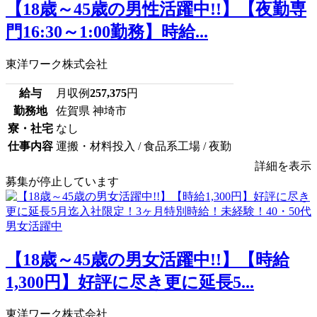
【18歳～45歳の男性活躍中!!】【夜勤専
門16:30～1:00勤務】時給...
東洋ワーク株式会社
給与
月収例
257,375
円
勤務地
佐賀県 神埼市
寮・社宅
なし
仕事内容
運搬・材料投入 / 食品系工場 / 夜勤
詳細を表示
募集が停止しています
【18歳～45歳の男女活躍中!!】【時給
1,300円】好評に尽き更に延長5...
東洋ワーク株式会社