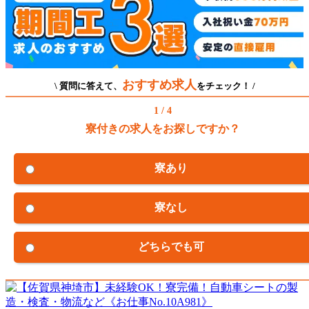
おすすめ求人
\ 質問に答えて、
をチェック！ /
1 / 4
寮付きの求人をお探しですか？
寮あり
寮なし
どちらでも可