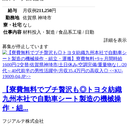
給与
月収例
211,250
円
勤務地
佐賀県 神埼市
寮・社宅
なし
仕事内容
材料投入・製造 / 食品系工場 / 日勤
詳細を表示
募集が停止しています
【寮費無料でプチ贅沢も◎トヨタ紡織
九州本社で自動車シート製造の機械操
作・組...
フジアルテ株式会社