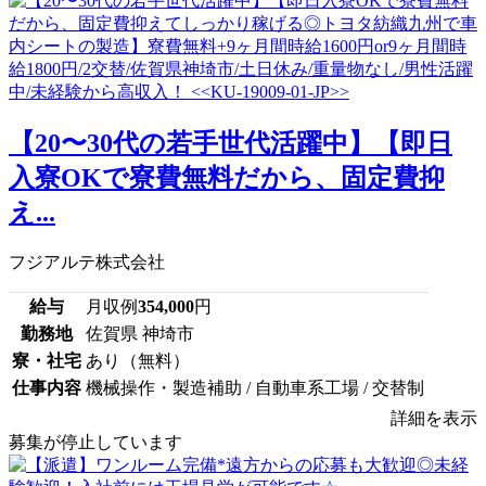
【20〜30代の若手世代活躍中】【即日
入寮OKで寮費無料だから、固定費抑
え...
フジアルテ株式会社
給与
月収例
354,000
円
勤務地
佐賀県 神埼市
寮・社宅
あり（無料）
仕事内容
機械操作・製造補助 / 自動車系工場 / 交替制
詳細を表示
募集が停止しています