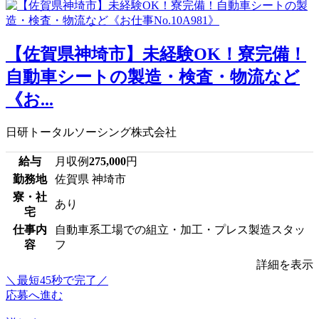
【佐賀県神埼市】未経験OK！寮完備！
自動車シートの製造・検査・物流など
《お...
日研トータルソーシング株式会社
給与
月収例
275,000
円
勤務地
佐賀県 神埼市
寮・社
あり
宅
仕事内
自動車系工場での組立・加工・プレス製造スタッ
容
フ
詳細を表示
＼最短45秒で完了／
応募へ進む