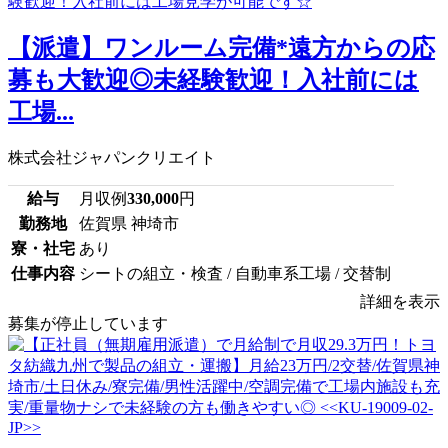
【派遣】ワンルーム完備*遠方からの応
募も大歓迎◎未経験歓迎！入社前には
工場...
株式会社ジャパンクリエイト
給与
月収例
330,000
円
勤務地
佐賀県 神埼市
寮・社宅
あり
仕事内容
シートの組立・検査 / 自動車系工場 / 交替制
詳細を表示
募集が停止しています