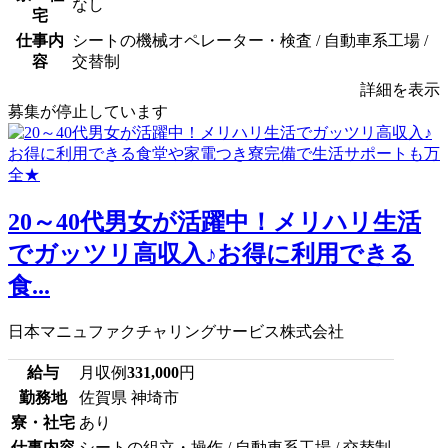
なし
宅
仕事内
シートの機械オペレーター・検査 / 自動車系工場 /
容
交替制
詳細を表示
募集が停止しています
20～40代男女が活躍中！メリハリ生活
でガッツリ高収入♪お得に利用できる
食...
日本マニュファクチャリングサービス株式会社
給与
月収例
331,000
円
勤務地
佐賀県 神埼市
寮・社宅
あり
仕事内容
シートの組立・操作 / 自動車系工場 / 交替制