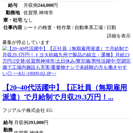
給与
月収例
244,000
円
勤務地
佐賀県 神埼市
寮・社宅
なし
仕事内容
シートの検査・軽作業 / 自動車系工場 / 日勤
詳細を表示
募集が停止しています
【20~40代活躍中】【正社員（無期雇用
派遣）で月給制で月収29.3万円！...
フジアルテ株式会社 EG
給与
月収例
293,000
円
勤務
佐賀県 神埼市