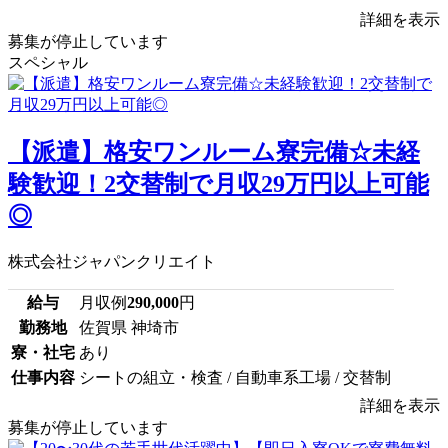
詳細を表示
募集が停止しています
スペシャル
【派遣】格安ワンルーム寮完備☆未経
験歓迎！2交替制で月収29万円以上可能
◎
株式会社ジャパンクリエイト
給与
月収例
290,000
円
勤務地
佐賀県 神埼市
寮・社宅
あり
仕事内容
シートの組立・検査 / 自動車系工場 / 交替制
詳細を表示
募集が停止しています