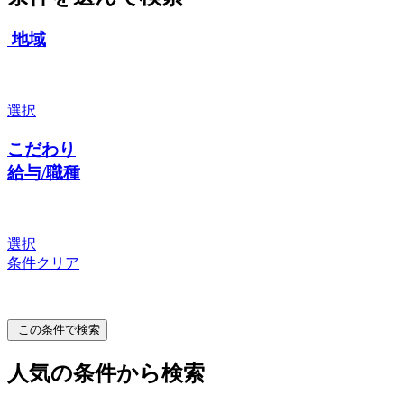
地域
選択
こだわり
給与/職種
選択
条件クリア
この条件で検索
人気の条件から検索