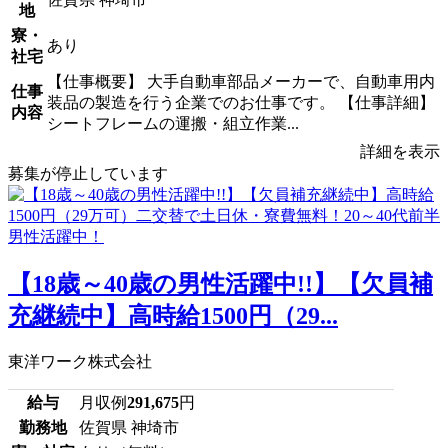
地
寮・
あり
社宅
【仕事概要】 大手自動車部品メーカーで、自動車用内
仕事
装品の製造を行う企業でのお仕事です。 【仕事詳細】
内容
シートフレームの運搬・組立作業...
詳細を表示
募集が停止しています
【18歳～40歳の男性活躍中!!】【欠員補
充継続中】高時給1500円（29...
東洋ワーク株式会社
給与
月収例
291,675
円
勤務地
佐賀県 神埼市