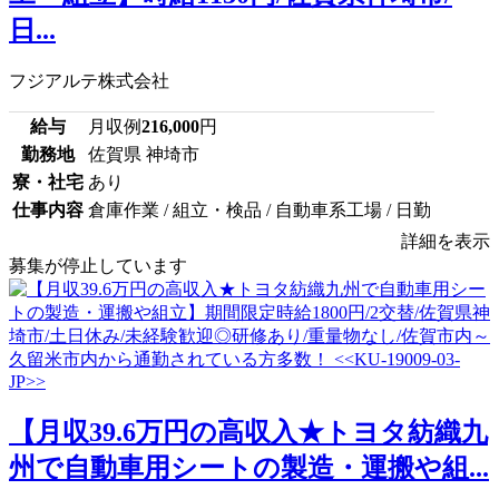
日...
フジアルテ株式会社
給与
月収例
216,000
円
勤務地
佐賀県 神埼市
寮・社宅
あり
仕事内容
倉庫作業 / 組立・検品 / 自動車系工場 / 日勤
詳細を表示
募集が停止しています
【月収39.6万円の高収入★トヨタ紡織九
州で自動車用シートの製造・運搬や組...