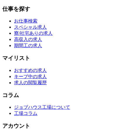
仕事を探す
お仕事検索
スペシャル求人
寮/社宅ありの求人
高収入の求人
期間工の求人
マイリスト
おすすめの求人
キープ中の求人
求人の閲覧履歴
コラム
ジョブハウス工場について
工場コラム
アカウント