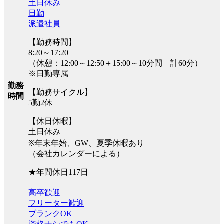
土日休み
日勤
派遣社員
【勤務時間】
8:20～17:20
（休憩：12:00～12:50＋15:00～10分間 計60分）
※日勤専属
勤務
【勤務サイクル】
時間
5勤2休
【休日休暇】
土日休み
※年末年始、GW、夏季休暇あり
（会社カレンダーによる）
★年間休日117日
高卒歓迎
フリーター歓迎
ブランクOK