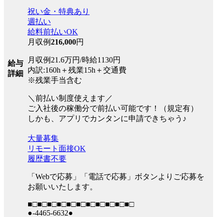
祝い金・特典あり
週払い
給料前払いOK
月収例
216,000
円
月収例21.6万円/時給1130円
給与
内訳:160h＋残業15h＋交通費
詳細
※残業手当含む
＼前払い制度使えます／
ご入社後の稼働分で前払い可能です！（規定有）
しかも、アプリでカンタンに申請できちゃう♪
大量募集
リモート面接OK
履歴書不要
「Webで応募」「電話で応募」ボタンよりご応募を
お願いいたします。
■□■□■□■□■□■□■□■□■□■□■□
●-4465-6632●