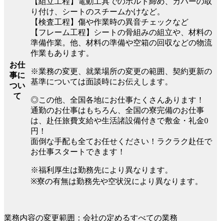
【組立工程】電動工具でのボルト締め、カバーの取
り付け、シートのスチームかけなど。
【検査工程】傷や作業時の異音チェックなど
【フレーム工程】シートの骨組みの組立や、材料の
準備作業。他、材料の準備や空箱の回収などの物流
作業もあります。
お仕
※業務の変更、就業場所の変更の範囲、契約更新の
事に
基準については面談時にお伝えします。
つい
て
◎この他、全国各地にお仕事たくさんあります！
通勤のお仕事はもちろん、全国の寮完備のお仕事
は、赴任旅費支給や生活諸設備付きで敷金・礼金0
円！
面倒な手配も全てお任せください！ラクラク赴任で
お仕事スタートできます！
※福利厚生は勤務先により異なります。
※寮の有無は勤務先や空状況により異なります。
業務内容の変更範囲：会社の定めるすべての業務