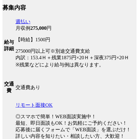
募集内容
週払い
月収例
275,000
円
【時給】1500円
給与
詳細
275000円以上可※別途交通費支給
内訳：153.4Ｈ＋残業1875円×20Ｈ＋深夜375円×20Ｈ
※残業などにより給与例は異なります。
交通
交通費あり
費
リモート面接OK
◎スマホで簡単！WEB面談実施中！
最短、即日面談もOK！お気軽にご予約ください！
応募後に届くフォームで「WEB面談」を選ぶだけ！
詳しい内容を知りたい・相談したい方、大歓迎！