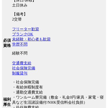
【休日/休暇】
土日休み
【備考】
2交替
フリーター歓迎
ブランクOK
未経験・初心者も歓迎
必須
学歴不問
資格
経験不問
交通費支給
社会保険完備
制服貸与
・社会保険完備
・有給休暇制度有
・通勤交通費支給
・ワンルーム寮完備（敷金・礼金0円/家具・家電・寝
福利
具など生活諸設備付/NHK受信料会社負担）
厚生
・赴任旅費支給