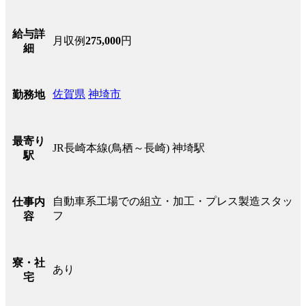
給与詳
月収例
275,000
円
細
佐賀県
神埼市
勤務地
最寄り
JR長崎本線(鳥栖～長崎) 神埼駅
駅
自動車系工場での組立・加工・プレス製造スタッ
仕事内
フ
容
寮・社
あり
宅