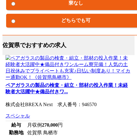
寮なし
どちらでも可
佐賀県でおすすめの求人
ペアガラスの製品の検査・組立・部材の投入作業！未経
験者大活躍中★備品付きワ...
株式会社BREXA Next 求人番号：946570
スペシャル
給与
月収例
270,000
円
勤務地
佐賀県 鳥栖市