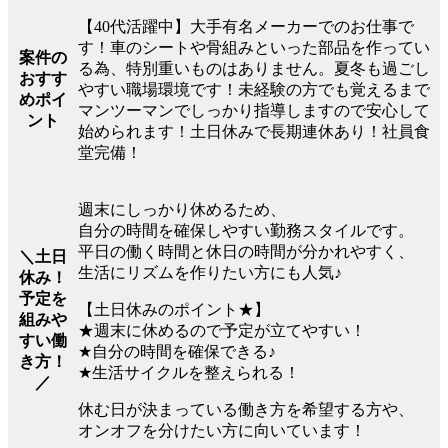
【40代活躍中】大手有名メーカーでのお仕事で
す！車のシートや骨組みといった部品を作ってい
案件の
る為、特別重いものはありません。夏冬も過ごし
おすす
やすい職場環境です！未経験の方でも覚えるまで
めポイ
マンツーマンでしっかり指導しますので安心して
ント
始められます！土日休みで長期連休あり！社員食
堂完備！
週末にしっかり休めるため、
自分の時間を確保しやすい勤務スタイルです。
平日の働く時間と休日の時間が分かれやすく、
＼土日
生活にリズムを作りたい方にも人気♪
休み！
予定を
【土日休みのポイント★】
組みや
★週末に休めるので予定が立てやすい！
すい働
★自分の時間を確保できる♪
き方！
★生活サイクルを整えられる！
／
休む日が決まっている働き方を希望する方や、
オンオフを分けたい方に向いています！