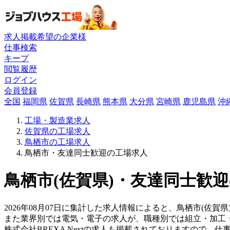
求人掲載希望の企業様
仕事検索
キープ
閲覧履歴
ログイン
会員登録
全国
福岡県
佐賀県
長崎県
熊本県
大分県
宮崎県
鹿児島県
沖
工場・製造業求人
佐賀県の工場求人
鳥栖市の工場求人
鳥栖市・友達同士歓迎の工場求人
鳥栖市(佐賀県)・友達同士歓迎
2026年08月07日に集計した求人情報によると、鳥栖市(佐賀県
また業界別では電気・電子の求人が、職種別では組立・加工
株式会社BREXA Nextの求人も掲載されておりますので、