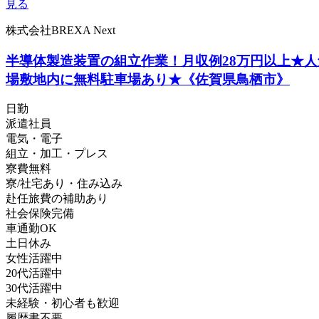
見る
株式会社BREXA Next
半導体製造装置の組立作業！月収例28万円以上★人
場敷地内に無料駐車場あり★《佐賀県鳥栖市》
日勤
派遣社員
電気・電子
組立・加工・プレス
寮費無料
寮/社宅あり・住み込み
赴任旅費の補助あり
社会保険完備
車通勤OK
土日休み
女性活躍中
20代活躍中
30代活躍中
未経験・初心者も歓迎
履歴書不要