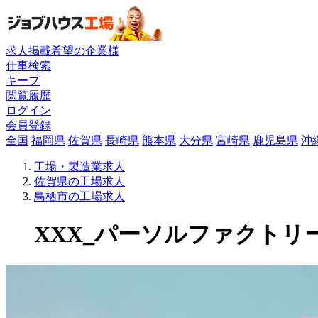
求人掲載希望の企業様
仕事検索
キープ
閲覧履歴
ログイン
会員登録
全国
福岡県
佐賀県
長崎県
熊本県
大分県
宮崎県
鹿児島県
沖
工場・製造業求人
佐賀県の工場求人
鳥栖市の工場求人
XXX_パーソルファクトリー