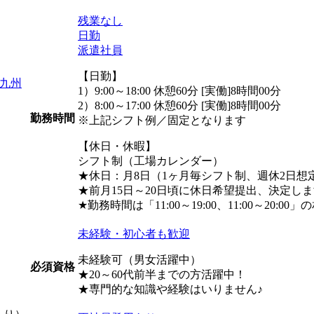
残業なし
日勤
派遣社員
【日勤】
 九州
1）9:00～18:00 休憩60分 [実働]8時間00分
2）8:00～17:00 休憩60分 [実働]8時間00分
勤務時間
※上記シフト例／固定となります
【休日・休暇】
シフト制（工場カレンダー）
★休日：月8日（1ヶ月毎シフト制、週休2日想
★前月15日～20日頃に休日希望提出、決定し
★勤務時間は「11:00～19:00、11:00～20
未経験・初心者も歓迎
未経験可（男女活躍中）
必須資格
★20～60代前半までの方活躍中！
★専門的な知識や経験はいりません♪