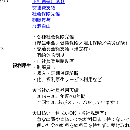
あり）
正社員登用あり
交通費支給
社会保険完備
制服貸与
服装自由
・各種社会保険完備
（厚生年金／健康保険／雇用保険／労災保険）
ス
・交通費全額支給（規定有）
・有給休暇制度
・正社員登用制度有
福利厚生
・制服貸与
・雇入・定期健康診断
・他、福利厚生サービス利用など
★当社の社員登用実績
2019～2021年度の3年間
全国で283名がステップUPしています！
★日払い・週払いOK（当社規定有）
急な出費や支払いでお給料日まで待てないと
働いた分の給料を給料日を待たずに受け取れ