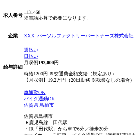
1131468
求人番号
※電話応募で必要になります。
XXX_パーソルファクトリーパートナーズ株式会社
企業
週払い
日払い
月収例
192,000
円
給与詳細
時給1200円 ※交通費全額支給（規定あり）
【月収例】19.2万円（20日勤務 ※残業なしの場合）
車通勤OK
バイク通勤OK
佐賀県
鳥栖市
佐賀県鳥栖市
JR鹿児島線 田代駅
・JR「田代駅」から車で6分／徒歩20分