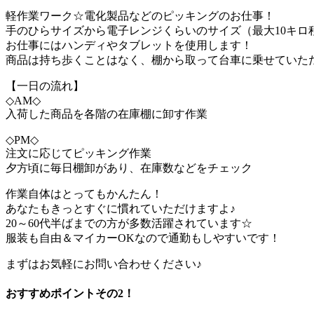
軽作業ワーク☆電化製品などのピッキングのお仕事！
手のひらサイズから電子レンジくらいのサイズ（最大10キロ
お仕事にはハンディやタブレットを使用します！
商品は持ち歩くことはなく、棚から取って台車に乗せていた
【一日の流れ】
◇AM◇
入荷した商品を各階の在庫棚に卸す作業
◇PM◇
注文に応じてピッキング作業
夕方頃に毎日棚卸があり、在庫数などをチェック
作業自体はとってもかんたん！
あなたもきっとすぐに慣れていただけますよ♪
20～60代半ばまでの方が多数活躍されています☆
服装も自由＆マイカーOKなので通勤もしやすいです！
まずはお気軽にお問い合わせください♪
おすすめポイントその2！