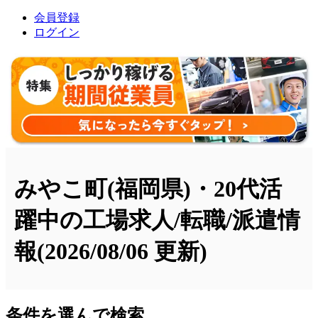
会員登録
ログイン
みやこ町(福岡県)・20代活
躍中の工場求人/転職/派遣情
報
(2026/08/06 更新)
条件を選んで検索