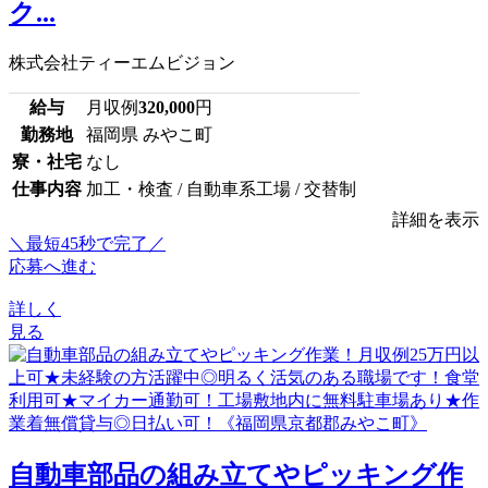
ク...
株式会社ティーエムビジョン
給与
月収例
320,000
円
勤務地
福岡県 みやこ町
寮・社宅
なし
仕事内容
加工・検査 / 自動車系工場 / 交替制
詳細を表示
＼最短45秒で完了／
応募へ進む
詳しく
見る
自動車部品の組み立てやピッキング作