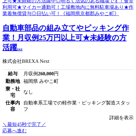
自動車部品の組み立てやピッキング作
業！月収例25万円以上可★未経験の方
活躍...
株式会社BREXA Next
給与
月収例
260,000
円
勤務地
福岡県 みやこ町
寮・社
なし
宅
仕事内
自動車系工場での軽作業・ピッキング製造スタッ
容
フ
詳細を表示
＼最短45秒で完了／
応募へ進む