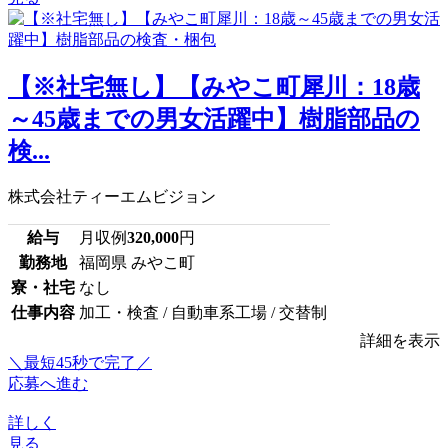
【※社宅無し】【みやこ町犀川：18歳
～45歳までの男女活躍中】樹脂部品の
検...
株式会社ティーエムビジョン
給与
月収例
320,000
円
勤務地
福岡県 みやこ町
寮・社宅
なし
仕事内容
加工・検査 / 自動車系工場 / 交替制
詳細を表示
＼最短45秒で完了／
応募へ進む
詳しく
見る