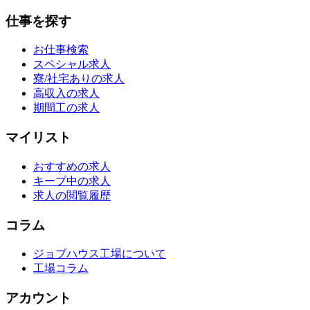
仕事を探す
お仕事検索
スペシャル求人
寮/社宅ありの求人
高収入の求人
期間工の求人
マイリスト
おすすめの求人
キープ中の求人
求人の閲覧履歴
コラム
ジョブハウス工場について
工場コラム
アカウント