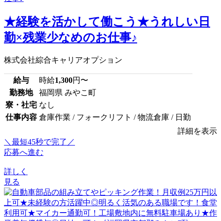
★経験を活かして働こう★うれしい日
勤×残業少なめのお仕事♪
株式会社綜合キャリアオプション
給与
時給
1,300
円〜
勤務地
福岡県 みやこ町
寮・社宅
なし
仕事内容
倉庫作業 / フォークリフト / 物流倉庫 / 日勤
詳細を表示
＼最短45秒で完了／
応募へ進む
詳しく
見る