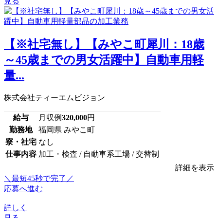
見る
【※社宅無し】【みやこ町犀川：18歳
～45歳までの男女活躍中】自動車用軽
量...
株式会社ティーエムビジョン
給与
月収例
320,000
円
勤務地
福岡県 みやこ町
寮・社宅
なし
仕事内容
加工・検査 / 自動車系工場 / 交替制
詳細を表示
＼最短45秒で完了／
応募へ進む
詳しく
見る