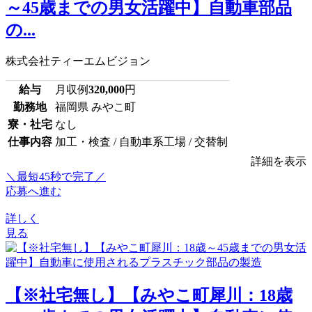
～45歳までの男女活躍中】自動車部品
の...
株式会社ティーエムビジョン
給与
月収例
320,000
円
勤務地
福岡県 みやこ町
寮・社宅
なし
仕事内容
加工・検査 / 自動車系工場 / 交替制
詳細を表示
＼最短45秒で完了／
応募へ進む
詳しく
見る
【※社宅無し】【みやこ町犀川：18歳