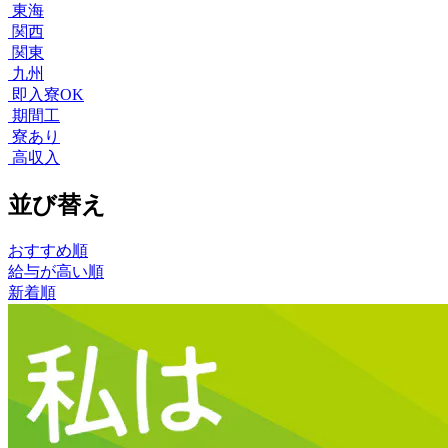
東海
関西
関東
九州
即入寮OK
期間工
寮あり
高収入
並び替え
おすすめ順
給与が高い順
新着順