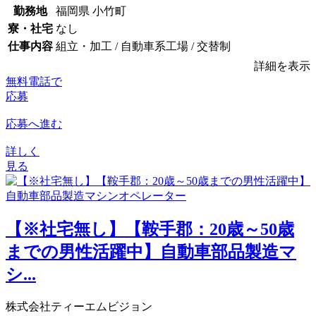
勤務地
福岡県 小竹町
寮・社宅
なし
仕事内容
組立・加工 / 自動車系工場 / 交替制
詳細を表示
無料電話で
応募
応募へ進む
詳しく
見る
【※社宅無し】【鞍手郡：20歳～50歳
までの男性活躍中】自動車部品製造マ
シ...
株式会社ティーエムビジョン