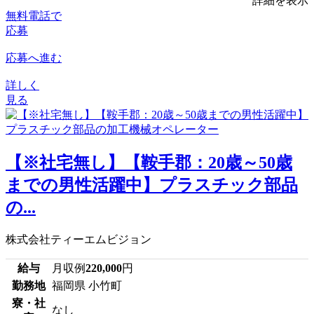
詳細を表示
無料電話で
応募
応募へ進む
詳しく
見る
【※社宅無し】【鞍手郡：20歳～50歳
までの男性活躍中】プラスチック部品
の...
株式会社ティーエムビジョン
給与
月収例
220,000
円
勤務地
福岡県 小竹町
寮・社
なし