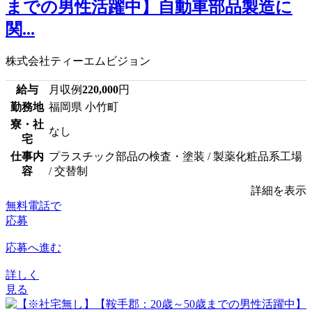
までの男性活躍中】自動車部品製造に
関...
株式会社ティーエムビジョン
給与
月収例
220,000
円
勤務地
福岡県 小竹町
寮・社
なし
宅
仕事内
プラスチック部品の検査・塗装 / 製薬化粧品系工場
容
/ 交替制
詳細を表示
無料電話で
応募
応募へ進む
詳しく
見る