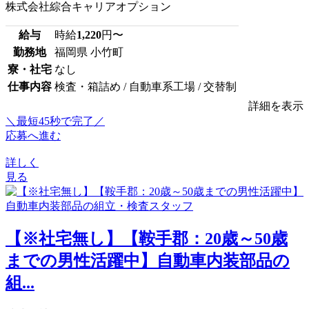
株式会社綜合キャリアオプション
給与
時給
1,220
円〜
勤務地
福岡県 小竹町
寮・社宅
なし
仕事内容
検査・箱詰め / 自動車系工場 / 交替制
詳細を表示
＼最短45秒で完了／
応募へ進む
詳しく
見る
【※社宅無し】【鞍手郡：20歳～50歳
までの男性活躍中】自動車内装部品の
組...