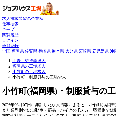
求人掲載希望の企業様
仕事検索
キープ
閲覧履歴
ログイン
会員登録
全国
福岡県
佐賀県
長崎県
熊本県
大分県
宮崎県
鹿児島県
沖
工場・製造業求人
福岡県の工場求人
小竹町の工場求人
小竹町・制服貸与の工場求人
小竹町(福岡県)・制服貸与の工
2026年08月07日に集計した求人情報によると、小竹町(福岡
また業界別では自動車・部品・バイクの求人が、職種別では
株式会社ティーエムビジョンの求人も掲載されておりますの