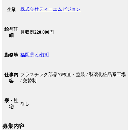
株式会社ティーエムビジョン
企業
給与詳
月収例
220,000
円
細
福岡県
小竹町
勤務地
プラスチック部品の検査・塗装 / 製薬化粧品系工場
仕事内
/ 交替制
容
寮・社
なし
宅
募集内容