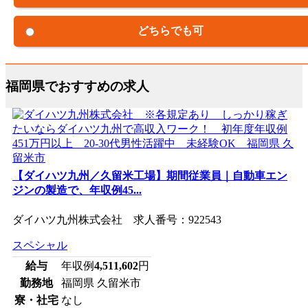
どちらでも可
福岡県でおすすめの求人
【ダイハツ九州／久留米工場】期間従業員｜自動車エン
ジンの製造で、年収例45...
ダイハツ九州株式会社 求人番号：922543
スペシャル
給与
年収例
4,511,602
円
勤務地
福岡県 久留米市
寮・社宅
なし