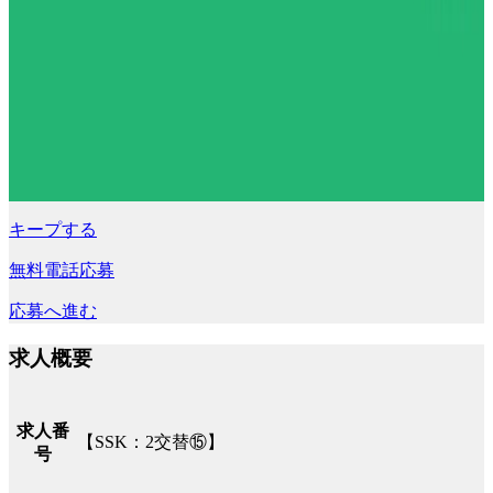
キープする
無料電話応募
応募へ進む
求人概要
求人番
【SSK：2交替⑮】
号