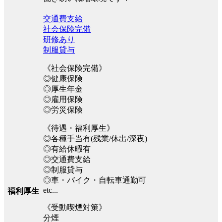
交通費支給
社会保険完備
研修あり
制服貸与
《社会保険完備》
◎健康保険
◎厚生年金
◎雇用保険
◎労災保険
《待遇・福利厚生》
◎各種手当有(残業/休出/深夜)
◎有給休暇有
◎交通費支給
◎制服貸与
◎車・バイク・自転車通勤可
etc...
福利厚生
《受動喫煙対策》
分煙