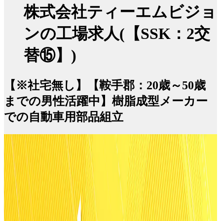
株式会社ティーエムビジョ
ンの工場求人(【SSK：2交
替⑮】)
【※社宅無し】【鞍手郡：20歳～50歳
までの男性活躍中】樹脂成型メーカー
での自動車用部品組立